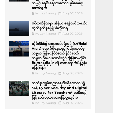
သဖြင့် ရေစီးရေလာကောင်းမွန်စေရေး
ဆောင်ရွက်
Ko Lay Naung
Aug 07, 2026
ပင်လယ်နီထဲမှာ အိန္ဒိယ ရေနံတင်သင်္ဘော
တိုက်ခိုက်နှစ်မြုပ်ခံလိုက်ရ
Ko Lay Naung
Aug 07, 2026
ထိုင်းနိုင်ငံ၌ တရားဝင်ခရီးစဉ် (Official
Visit) ရောက်ရှိနေသည့် ပြည်ထောင်စု
သမ္မတ မြန်မာနိုင်ငံတော် နိုင်ငံတော်
သမ္မတ ဦးမင်းအောင်လှိုင် "မြန်မာ-ထိုင်း
စီးပွားရေးဖိုရမ်" သို့ တက်ရောက်မိန့်ခွန်း
ပြောကြား
Ko Lay Naung
Aug 07, 2026
သင်္ကန်းကျွန်းပညာရေးဒီဂရီကောလိပ်၌
"Al, Cyber Security and Digital
Literacy for Teachers" ခေါင်းစဉ်
ဖြင့် နည်းပညာဟောပြောပွဲကျင်းပ
Ko Lay Naung
Aug 07, 2026