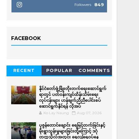
849
Followers
FACEBOOK
RECENT
POPULAR
COMMENTS
နိုင်ငံတော်ဖွံ့ဖြိုးတိုးတက်ရေးဆောင်ရွက်
ရာတွင် ပတ်ဝန်းကျင်ထိန်းသိမ်းရေး
လုပ်ငန်းများ ဟန်ချက်ညီညီပေါင်းစပ်
ဆောင်ရွက်နိုင်ရန် လိုအပ်
Ko Lay Naung
Aug 07, 2026
ပုဇွန်တောင်ချောင်း ရေမြင့်တက်ခြင်းနှင့်
မိုးရွာသွန်းမှုများခြင်းတို့ကြောင့် ဒဂုံ
တက္ကသိုလ်အတွင်း ရေလျှံရေဝပ်နေ