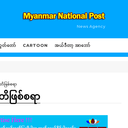
News Agency
ွှတ်တော်
CARTOON
အယ်ဒီတာ့ အာဘော်
တိဖြစ်စရာ
တိဖြစ်စရာ