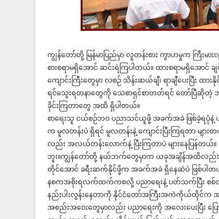
ကျွန်တော်တို့ မြန်မာပြည်မှာ လူတန်းစား ကွာဟမှုက ကြီးမ
စားစရာမရှိအောင် ဆင်းရဲကြပါတယ်။ ထားစရာမရှိအောင် ချမ
ကျောင်းကြီးတွေမှာ လစဉ် သိန်းဆယ်ချီ၊ ရာချီပေးပြီး ထားနို
ရင်သွေးရတနာတွေကို သေစာရှင်စာတတ်ရင် တော်ပြီဆိုတဲ့ အတ
ခိုင်းကြတာတွေ အထိ ရှိပါတယ်။
စာရေးသူ ငယ်စဉ်ဘဝ ပညာသင်ယူဖို့ အခက်အခဲ ဖြစ်ခဲ့ရပုံနဲ့
က မူလတန်းပဲ ရှိရင် မူလတန်းနဲ့ ကျောင်းပြီးကြရတာ များ
လည်း အလယ်တန်းလောက်နဲ့ ပြီးကြတာပဲ များနေပြန်တယ်။ အ
ဘူး။ကျွန်တော်တို့ နယ်ဘက်တွေမှာက ယခုအချိန်အထိလည်
တိုင်အောင် ခရီးဆက်နိုင်ဖို့က အခက်အခဲ ရှိနေဆဲပဲ ဖြစ်ပါတ
နစကအစိုးရလက်ထက်ကစလို့ ပညာရေးနဲ့ ပတ်သက်ပြီး စစ်တမ
နည်းပါးလွန်းနေတာကို နိုင်ငံတော်အကြီးအကဲကိုယ်တိုင်က
အစည်းအဝေးတွေမှာလည်း ပညာရေးကို အလေးပေးပြီး ပြောဆိ