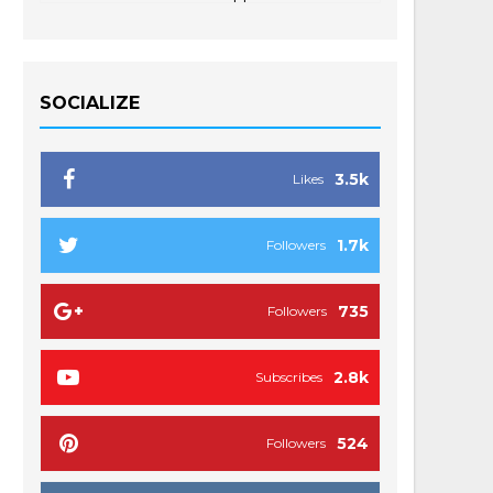
SOCIALIZE
3.5k
Likes
1.7k
Followers
735
Followers
2.8k
Subscribes
524
Followers