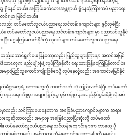
ပ်လိုတဲ့ ပြည်ဖျက်မိစ္ဆာတွေက မျိုးဆက်သစ် ရင်သွေးရတနာတွေရဲ့
ှုတွေ ရှိနေပါတယ်။ အကြမ်းဖက်ဘေးအန္တရာယ် ရှိနေတဲ့ကြားကပဲ ပညာရေး
်ရမှာ ဖြစ်ပါတယ်။
လည်း တပ်မတော်လူငယ်ပညာရေးသင်တန်းကျောင်းများ ဖွင့်လှစ်ပြီး
ာပါတယ်။ တပ်မတော်လူငယ်ပညာရေးသင်တန်းကျောင်းများ မှာ ပညာသင်ယူနိုင်
ုလားပြီး ငွေကြေးမတတ်နိုင်တဲ့ လူငယ်များ တပ်မတော်လူငယ်ပညာရေး
်။
ြည့်ဆည်းဆောင်ရွက်ပေးပြန်တော့လည်း ပြည်သူများကြားမှာ အထင်အမြင်
မီဒီယာတွေက နည်းမျိုးစုံနဲ့ လုပ်ကြံဖန်တီး ရေးသားဖြန့်ဝေကြပြန်တာပါပဲ။
းပြည်သူကောင်းကျိုးဖြစ်စေဖို့ လုပ်နေလို့လည်း အကောင်းမမြင်နိုင်
ဖျက်မိစ္ဆာတွေရဲ့ စကားတွေကို တဖက်သတ် ယုံကြည်လက်ခံပြီး တပ်မတော်
ပညာရေးကိစ္စမှာ အများပြည်သူ မှန်ကန်စွာ နားလည်နိုင်စွမ်းရှိဖို့ လိုအပ်
ေရာမှာလည်း သင်ကြားပေးနေတာက အခြေခံပညာကျောင်းများက ဆရာ၊
တွေဆိုတာလည်း အများစု အခြေခံပညာပြီးဆုံးလို့ တပ်မတော်
ာပါ။ တပ်မတော်လူငယ်ပညာရေးသင်တန်းကျောင်းများက ဘာတွေ ပို
ပိုမိုကောင်းမွန်လာမယ်။ စနစ်တကျ ထိန်းကျောင်းပေးတာမျိုးကို ရမယ်။