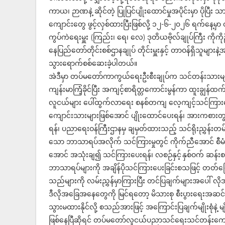
ကာယ၊ ဉာဏနဲ့ ဆိုင်တဲ့ ပြုပြင်ပျိုးထောင်မှုအပိုင်းမှာ ပိုပြီ
ကျောင်းတွေ ဖွင့်လှစ်ထားပြီးဖြစ်လို့ ၁၂-၆-၂၀၂၆ ရက်နေ့မှာ 
ကွပ်ကဲရေးမှူး (ကြည်း၊ ရေ၊ လေ) ဒုတိယဗိုလ်ချုပ်ကြီး ကိုကိ
နေပြည်တော်တိုင်းစစ်ဌာနချုပ် တိုင်းမှူးနှင့် တာဝန်ရှိသူ
သွားရောက်စစ်ဆေးခဲ့ပါတယ်။
အဲဒီမှာ တပ်မတော်ကာကွယ်ရေးဦးစီးချုပ်က သင်တန်းသားမျ
ကျန်းမာကြံ့ခိုင်ပြီး အကျင့်စာရိတ္တကောင်းမွန်ကာ ထူးချွ
လူငယ်များ ပေါ်ထွက်လာရေး စနစ်တကျ လေ့ကျင့်သင်ကြားပေးရ
ကျောင်းသားများဖြစ်အောင် ပျိုးထောင်ပေးရန်၊ အားကစားတ
ရန်၊ ပညာရေးဝန်ကြီးဌာနမှ ချမှတ်ထားသည့် သင်ရိုးညွှန်း
သော ဘာသာရပ်အလိုက် သင်ကြားမှုတွင် ကိုက်ညီအောင် စီမံပ
အောင် အသုံးချ၍ သင်ကြားပေးရန်၊ လစဉ်နှင့် နှစ်ဝက် ဆန်းစ
ဘာသာရပ်များကို အချိန်ပိုသင်ကြားပေးခြင်းစသဖြင့် တတ်မြော
သည်များကို လမ်းညွှန်မှာကြားပြီး တင်ပြချက်များအပေါ် လို
ဒီလိုအခြေအနေတွေကို မြင်ရတော့ မိသားစု စီးပွားရေးအဆင်မပြေ
သွားမထားနိုင်လို့ စသည်အားဖြင့် အကြောင်းပြချက်မျိုးစုံန
ဖြစ်နေပြီဆိုရင် တပ်မတော်လူငယ်ပညာသင်ရေးသင်တန်းကျ