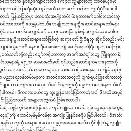
ျောင်းက နှစ်စဉ်ကျောင်းသား၊ ကျောင်းသူများစွာကို တာဝန်ယူမွေး
ပညာသင်ကြားပြီးဆုံးသည်အထိ ဆရာတော်ဘက်က ကူညီပံ့ပိုးပေးပါ
က် မြန်မာပြည်မှာ ပထမဆုံးအမျိုးသမီး မီးရထားစက်ခေါင်းမောင်းသူ
်စွာ တင်ထားတာကို တွေ့ရပါတယ်။ အမျိုးသားရေးဦးဆောင်ဆရာတော်များ
င်အထက်တန်းကျောင်းကို တည်ထောင်ပြီး နှစ်စဉ်ကျောင်းသားပေါင်း
ိုးသားရေးဦးဆောင်ဆရာတော်ဖြစ်တဲ့ ဆရာတော် ဦးဝီရသူ ဆိုရင်လည်း မင်း
င်းသူများကို နေစားငြိမ်း စနစ်တကျ စောင့်ရှောက်ပြီး ပညာသင်ကြား
ပတ်သက်လို့လည်း မျှော်လင့်မထားတဲ့ အခက်အခဲမျိုးတွေ ကြုံရတာ ရှိ
းသူများရဲ့ ရှေ့က မားမားမတ်မတ် ရပ်တည်ဆောင်ရွက်ပေးနေတာကို
အတွက် ဆရာတော် သံဃာတော်များက တစ်ထောင့်တစ်နေရာက ဖြည့်ဆည်း
ု့သော ပညာရေးဝန်ထမ်းများက အထင်သေးသလိုလို ပျက်ရယ်ပြုစော်ကားလို
ျားဟာ ကျောင်းသားလူငယ်ပေါင်းများစွာကို မွေးထုတ်ပေးနေတယ်။ ဒီ
ှိပါတယ်။ ဒီကလေးငယ်တွေ ထူးချွန်အောင်မြင်လာတဲ့အခါ ဒီအသီးအပွင့်
င်းပြည်အတွက် အများအတွက်ပဲ ဖြစ်စေတာပါ။
များ ဖွင့်လှစ်ပေးနေခြင်းဟာလည်း မျိုးဆက်သစ် ရင်သွေးရတနာတွေရဲ့
မျိုးကို ကောင်းမွန်မှန်ကန်စွာ အကျိုးပြုနိုင်စေဖို့ပဲ ဖြစ်ပါတယ်။ ဒီအသီး
ချွန်လာသူကို နေရာပေးမယ်၊ အခွင့်အရေးပေးမယ်။ တိုင်းပြည်နဲ့ လူမျိုး
တဲ့ လုပ်ငန်းစဉ်တစ်ခု ဖြစ်ပါတယ်။