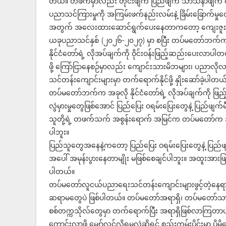
တယ်။ တဖက်မှာလည်း တိုင်းဖျက် ပြည်ဖျက် သာသနာဖျက် လု
ပညာသင်ကြားမှုကို အကြမ်းဖက်နည်းလမ်းနဲ့ ခြိမ်းခြောက်မ
အတွက် အလေးထားဆောင်ရွက်ပေးနေတာကတော့ ကျေးဇူးတင
ယခုပညာသင်နှစ် (၂၀၂၆-၂၀၂၇) မှာ စပြီး တပ်မတော်ဘက်က
နိုင်ငံတော်ရဲ့ လိုအပ်ချက်ကို ဝိုင်းဝန်းဖြည့်ဆည်းပေးလ
ဖို့ ကြော်ငြာနေစဉ်မှာလည်း ကျောင်းသားမိဘများ၊ ပညာလိ
သင်တန်းကျောင်းများမှာ တက်ရောက်နိုင်ဖို့ နှိုးဆော်ခဲ့ပါတယ
တပ်မတော်ဘက်က အခုလို နိုင်ငံတော်ရဲ့ လိုအပ်ချက်ကို ဖ
လွဲမှားမှုတွေဖြစ်အောင် ပြည်ပြေး ဝရမ်းပြေးတွေနဲ့ ပြည်ဖျက်
သူတို့ရဲ့ တဖက်သက် အစွန်းရောက် အမြင်က တပ်မတော်က အမျာ
ပါဘူး။
ပြည်သူတွေအနေနဲ့ကတော့ ပြည်ပြေး ဝရမ်းပြေးတွေနဲ့ ပြည်
အပေါ် အမုန်းပွားနေတာမျိုး မဖြစ်စေချင်ပါဘူး။ အထူးအားဖြင့် 
ပါတယ်။
တပ်မတော်လူငယ်ပညာရေးသင်တန်းကျောင်းများဖွင့်တဲ့န
ဆရာမတွေပဲ ဖြစ်ပါတယ်။ တပ်မတော်အရာရှိ၊ တပ်မတော်သား
စစ်တက္ကသိုလ်တွေမှာ တက်ရောက်ပြီး အရာရှိဖြစ်လာကြတ
ကောင်းလာဖို့ မျှော်လင့်လို့ရမလဲဆိုရင် စည်းကမ်းပိုင်းမှာ 