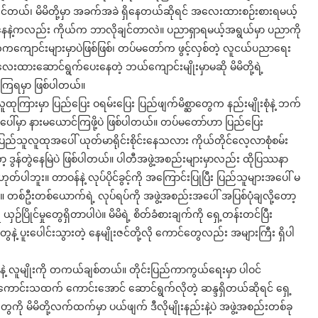
ျင်တယ်၊ မိမိတို့မှာ အခက်အခဲ ရှိနေတယ်ဆိုရင် အလေးထားစဉ်းစားရမယ့်
ေနဲ့ကလည်း ကိုယ်က ဘာလိုချင်တာလဲ။ ပညာရှာရမယ့်အရွယ်မှာ ပညာကို
ကကျောင်းများမှာပဲဖြစ်ဖြစ်၊ တပ်မတော်က ဖွင့်လှစ်တဲ့ လူငယ်ပညာရေး
ေးထားဆောင်ရွက်ပေးနေတဲ့ ဘယ်ကျောင်းမျိုးမှာမဆို မိမိတို့ရဲ့
ျယ်ကြရမှာ ဖြစ်ပါတယ်။
ုကြားမှာ ပြည်ပြေး ဝရမ်းပြေး ပြည်ဖျက်မိစ္ဆာတွေက နည်းမျိုးစုံနဲ့ ဘက်
အပေါ်မှာ နားမယောင်ကြဖို့ပဲ ဖြစ်ပါတယ်။ တပ်မတော်ဟာ ပြည်ပြေး
သူလူထုအပေါ် ယုတ်မာရိုင်းစိုင်းနေသလား ကိုယ်တိုင်လေ့လာစုံစမ်း
့ ဒွန်တွဲနေမြဲပဲ ဖြစ်ပါတယ်။ ပါတီအဖွဲ့အစည်းများမှာလည်း ထိုပြဿနာ
ပါဘူး။ တာဝန်နဲ့ လုပ်ပိုင်ခွင့်ကို အကြောင်းပြုပြီး ပြည်သူများအပေါ် မ
တစ်ဦးတစ်ယောက်ရဲ့ လုပ်ရပ်ကို အဖွဲ့အစည်းအပေါ် အပြစ်ပုံချလို့တော့
ပြိုင်မှုတွေရှိတာပါပဲ။ မိမိရဲ့ စိတ်ခံစားချက်ကို ရှေ့တန်းတင်ပြီး
 ပူးပေါင်းသွားတဲ့ နေမျိုးဇင်တို့လို ကောင်တွေလည်း အများကြီး ရှိပါ
်နဲ့ လူမျိုးကို တကယ်ချစ်တယ်။ တိုင်းပြည်ကာကွယ်ရေးမှာ ပါဝင်
ကောင်းသထက် ကောင်းအောင် ဆောင်ရွက်လိုတဲ့ ဆန္ဒရှိတယ်ဆိုရင် ရှေ့
ွေကို မိမိတို့လက်ထက်မှာ ပယ်ဖျက် ဒီလိုမျိုးနည်းနဲ့ပဲ အဖွဲ့အစည်းတစ်ခု