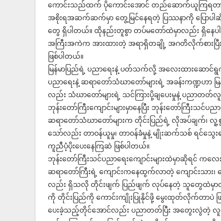
ကောင်းသည်ထက် ပိုကောင်းအောင် တည်ဆောက်ယူကြရတာ
အစိုးရအဆက်ဆက်မှာ တွေ့မြင်နေရတဲ့ ပြဿနာကို ပြောပါဆိုရင် တ
တွေ ရှိပါတယ်။ ထိုနည်းတူစွာ တပ်မတော်ထဲမှာလည်း ရှိနေပ
အကြီးအကဲက အားထားတဲ့ အရာရှိတချို့ အဂတိလိုက်စားပြီး 
ဖြစ်ပါတယ်။
မြန်မာပြည်ရဲ့ ပညာရေးနဲ့ ပတ်သက်လို့ အလေးထားဆောင်ရ
ပညာရေးနဲ့ ဆရာတော်သံဃာတော်များရဲ့ အခန်းကဏ္ဍဟာ မြန်မာ
လည်း သံဃာတော်များရဲ့ သင်ကြားပို့ချပေးမှုနဲ့ ပညာတတ်လ
ဘုန်းတော်ကြီးကျောင်းများမှာနေပြီး ဘုန်းတော်ကြီးသင်
ဆရာတော်သံဃာတော်များက တိုင်းပြည်ရဲ့ လိုအပ်ချက်၊ လူ့စ
သော်လည်း တာဝန်ယူမှု၊ တာဝန်ခံမှုနဲ့ မျိုးဆက်သစ် 
ကူညီပံ့ပိုးပေးနေကြဆဲ ဖြစ်ပါတယ်။
ဘုန်းတော်ကြီးသင်ပညာရေးကျောင်းများထဲမှာဆိုရင် ကလေး
ဆရာတော်ကြီးရဲ့ ကျောင်းကနေထွက်လာတဲ့ ကျောင်းသား၊ ကျေ
လည်း ရှိသလို တိုင်းဖျက် ပြည်ဖျက် လုပ်နေတဲ့ သူတွေထ
ကို တိုင်းပြည်ကို ကောင်းကျိုးပြုနိုင်ဖို့ မွေးထုတ်လိုက်တ
ပေးခဲ့သည့်တိုင်အောင်လည်း ပညာတတ်ပြီး အတွေးလွဲတဲ့ လ