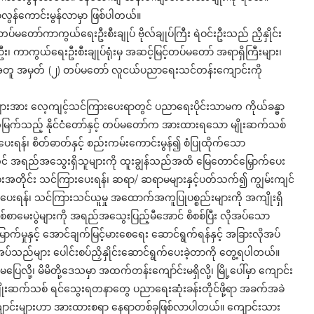
း သာလွန်ကောင်းမွန်လာမှာ ဖြစ်ပါတယ်။
တပ်မတော်ကာကွယ်ရေးဦးစီးချုပ် ဗိုလ်ချုပ်ကြီး ရဲဝင်းဦးသည် ညှိနှိုင်း
ုဦး၊ ကာကွယ်ရေးဦးစီးချုပ်ရုံးမှ အဆင့်မြင့်တပ်မတော် အရာရှိကြီးများ၊
များနဲ့အတူ အမှတ် (၂) တပ်မတော် လူငယ်ပညာရေးသင်တန်းကျောင်းကို
ားအား လေ့ကျင့်သင်ကြားပေးရာတွင် ပညာရေးပိုင်းသာမက ကိုယ်ခန္ဓာ
န်ထက်မြက်သည့် နိုင်ငံတော်နှင့် တပ်မတော်က အားထားရသော မျိုးဆက်သစ်
န်၊ စိတ်ဓာတ်နှင့် စည်းကမ်းကောင်းမွန်၍ စံပြုထိုက်သော
ွင် အရည်အသွေးရှိသူများကို ထူးချွန်သည်အထိ မြေတောင်မြှောက်ပေး
တမ်းအတိုင်း သင်ကြားပေးရန်၊ ဆရာ/ ဆရာမများနှင့်ပတ်သက်၍ ကျွမ်းကျင်
ေးရန်၊ သင်ကြားသင်ယူမှု အထောက်အကူပြုပစ္စည်းများကို အကျိုးရှိ
စ်စာမေးပွဲများကို အရည်အသွေးပြည့်မီအောင် စိစစ်ပြီး လိုအပ်သော
က်မှုနှင့် အောင်ချက်မြင့်မားစေရေး ဆောင်ရွက်ရန်နှင့် အခြားလိုအပ်
အပ်သည်များ ပေါင်းစပ်ညှိနှိုင်းဆောင်ရွက်ပေးခဲ့တာကို တွေ့ရပါတယ်။
လို့၊ မိမိတို့ဒေသမှာ အထက်တန်းကျော်င်းမရှိလို့၊ မြို့ပေါ်မှာ ကျောင်း
ဲ့ မျိုးဆက်သစ် ရင်သွေးရတနာတွေ ပညာရေးဆုံးခန်းတိုင်ဖို့ရာ အခက်အခဲ
ောင်းများဟာ အားထားစရာ နေရာတစ်ခုဖြစ်လာပါတယ်။ ကျောင်းသား