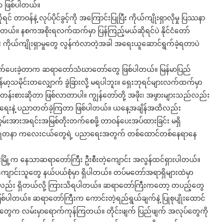
 ဖြစ်ပါတယ်။
ာဝန်နဲ့ လုပ်ပိုင်ခွင့်ကို အကြောင်းပြုပြီး ကိုယ်ကျိုးရှာလိုမှု ပြဿနာ
ါတယ်။ နစကအစိုးရလက်ထက်မှာ ပြန်ကြည့်မယ်ဆိုရင်ပဲ နိုင်ငံတော်
ကိုယ်ကျိုးရှာမှုတွေ လွန်ကဲလာတဲ့အခါ အရေးယူဆောင်ရွက်ခဲ့ရတာပဲ
ွက်ပေးခဲ့တာက ဆရာတော်သံဃာတော်တွေ ဖြစ်ပါတယ်။ မြန်မာပြည်
့သမိုင်းတလျှောက် ခွဲခြားလို့ မရပါဘူး။ ရှေးဘုရင်များလက်ထက်မှာ
ူတန်းစားဆိုတာ ဖြစ်လာတာပါ။ ကျွန်တော်တို့ အဖိုး၊ အဖွားများသည်လည်း
ပညာရေးနဲ့ ပညာတတ်ခဲ့ကြတာ ဖြစ်ပါတယ်။ ယနေ့အချိန်အထိလည်း
ွမ်းအားအရင်းအမြစ်တိုးတက်စေဖို့ တာဝန်ပေးအပ်ထားခြင်း မရှိ
ရင်သွေးရတနာ ကလေးငယ်တွေရဲ့ ပညာရေးအတွက် တစ်ထောင်တစ်နေရာနေ
မြို့က နေသာဆရာတော်ကြီး ဦးစီးတဲ့ကျောင်း အလွန်ထင်ရှားပါတယ်။
ာင်းသူတွေ နယ်ပယ်စုံမှာ ရှိပါတယ်။ တပ်မတော်အရာရှိများထဲမှာ
ဲမှာလည်း ရှိတယ်လို့ ကြားသိရပါတယ်။ ဆရာတော်ကြီးကတော့ တပည့်တွေ
ာပဲ ဖြစ်ပါတယ်။ ဆရာတော်ကြီးက ကောင်းတဲ့ရည်ရွယ်ချက်နဲ့ ပြုစုပျိုးထောင်
ူတွေက လမ်းမှာရောက်ကုန်ကြတယ်။ တိုင်းဖျက် ပြည်ဖျက် အလုပ်တွေကို