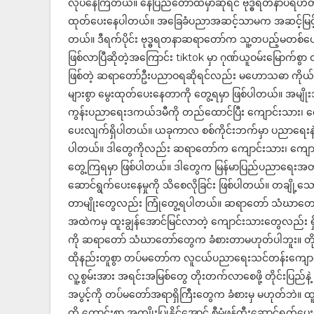
လုပ်နေကြတယ်။ နေပြည်တော်ထဲမှာဆိုရင် ဗုဒ္ဓရတနာပရဟိတက
ထုတ်ပေးနေပါတယ်။ အခြေခံပညာအဆင့်သာမက အဆင့်မြင့်
တယ်။ ဒီရက်ပိုင်း ဗုဒ္ဓရတနာဆရာတော်က သူ့တပည့်မတစ်ယော
ဖြစ်လာပြီဆိုတဲ့အကြောင်း tiktok မှာ ဂုဏ်ယူဝမ်းမြောက
ဖြစ်တဲ့ ဆရာတော်ဦးပညာဝရဆိုရင်လည်း မဟောသဓာ ကိုယ်ပို
များစွာ မွေးထုတ်ပေးနေတာကို တွေ့ရမှာ ဖြစ်ပါတယ်။ အမျ
ကွန်းပညာရေးဒကယ်ဒမီကို တည်ထောင်ပြီး ကျောင်းသား၊ ကျော
ပေးလျက်ရှိပါတယ်။ ယခုကာလ စစ်ကိုင်းဘက်မှာ ပညာရေးနဲ့ 
ပါတယ်။ ဒါတွေကိုလည်း ဆရာတော်က ကျောင်းသား၊ ကျောင်
တွေ့ကြရမှာ ဖြစ်ပါတယ်။ ဒါတွေက မြန်မာပြည်ပညာရေး
ဆောင်ရွက်ပေးနေမှုကို သိစေလိုခြင်း ဖြစ်ပါတယ်။ တချိ
တာမျိုးတွေလည်း ကြုံတွေ့ရပါတယ်။ ဆရာတော် သံဃာတော်မ
အထဲကမှ ထူးချွန်အောင်မြင်လာတဲ့ ကျောင်းသားတွေလည်း ရ
ကို ဆရာတော် သံဃာတော်တွေက ခံစားတာမဟုတ်ပါဘူး။ တို
ထိုနည်းတူစွာ တပ်မတော်က လူငယ်ပညာရေးသင်တန်းကျောင်း
လူ့စွမ်းအား အရင်းအမြစ်တွေ တိုးတက်လာစေဖို့ တိုင်းပြည်နဲ့ လူ
အပွင့်ကို တပ်မတော်အရာရှိကြီးတွေက ခံစားမှ မဟုတ်ဘဲ။ ထူး
ကို ကောင်းစွာ အကျိုးပြုနိုင်အောင် စီမံဖန်တီးဆောင်ရွက်ပေး