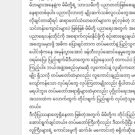
မိဘများအနေနဲ့က မိမိတို့ရဲ့ သားသမီးကို ပညာတတ်ဖြစ်စေခ
နေရာတစ်ခုပါ။ ပညာလိုလားတဲ့ မျိုးဆက်သစ်လူငယ်တွေအန
လိုချင်တာဆိုရင် ဆရာတော်သံဃာတော်များက ဖွင့်လှစ်တဲ့ ဘ
သင်တန်းကျောင်းများပဲ ဖြစ်ဖြစ် မိမိတို့ ပညာရေးအတွက် အလ
ပညာရေးပန်းတိုင်ကို အရောက်လှမ်းနိုင်ဖို့ကို စဉ်းစားရွေးခ
အတွေးမမှားဖို့ အဓိက ပြောချင်တာက တပ်မတော်နဲ့ ပြည်သူလူထ
ပေါင်းစုံကနေ အမုန်းပွားအောင် ဖန်တီးလုပ်ဆောင်နေမှုတွေ
ဝရမ်းပြေး ပြည်ဖျက်မီဒီယာတွေက ပြောနေသလို တကယ်ပဲ ပြည်
ကြည့်ပါ။ ဘယ်အဖွဲ့အစည်းမှာမဆို လူကောင်းနဲ့ လူဆိုးကတော
မျိုး ရှိသလို တပ်မတော်ထဲမှာလည်း လူကောင်းချည်းတော့ မဟုတ်
လျော်ကန်သော လုပ်ရပ်တွေ လုပ်ကြတာမျိုးလည်း ရှိပါတယ်။ 
မရပါဘူး။ တပ်မတော်အရာရှိများထဲမှာလည်း ပုဂ္ဂိုလ်ရေးအရ ယှဉ်
အသားထဲက လောက်ထွက် တိုင်းဖျက် ပြည်ဖျက် လုပ်တဲ့သူတွေနဲ့
တယ်။
ဒီလိုပြဿနာတွေရှိနေတာ ဖြစ်တဲ့အတွက် မိမိတို့က တိုင်းပြည
ဆောင်ရွက်ချင်တယ်။ တပ်မတော်ကြီးကိုလည်း ဒီထက်ပိုပြီး 
လူကြီးများရဲ့ ကောင်းမွေကို ဆက်ခံ၊ မကောင်းတဲ့ စရိုက်ဆိုးတ