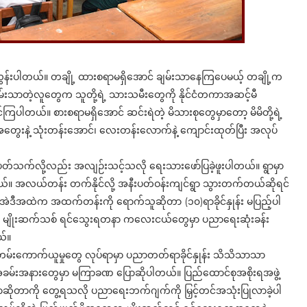
ားလွန်းပါတယ်။ တချို့ ထားစရာမရှိအောင် ချမ်းသာနေကြပေမယ့် တချို့က
်းသာတဲ့လူတွေက သူတို့ရဲ့ သားသမီးတွေကို နိုင်ငံတကာအဆင့်မီ
င်ကြပါတယ်။ စားစရာမရှိအောင် ဆင်းရဲတဲ့ မိသားစုတွေမှာတော့ မိမိတို့ရဲ့
ွေးနဲ့ သုံးတန်းအောင်၊ လေးတန်းလောက်နဲ့ ကျောင်းထုတ်ပြီး အလုပ်
 ပတ်သက်လို့လည်း အလျဉ်းသင့်သလို ရေးသားဖော်ပြခဲ့ဖူးပါတယ်။ ရွာမှာ
တယ်။ အလယ်တန်း တက်နိုင်လို့ အနီးပတ်ဝန်းကျင်ရွာ သွားတက်တယ်ဆိုရင်
ဲဒီအထဲက အထက်တန်းကို ရောက်သူဆိုတာ (၁၀)ရာခိုင်နှုန်း မပြည့်ပါ
း မျိုးဆက်သစ် ရင်သွေးရတနာ ကလေးငယ်တွေမှာ ပညာရေးဆုံးခန်း
ယ်။
်းကောက်ယူမှုတွေ လုပ်ရာမှာ ပညာတတ်ရာခိုင်နှုန်း သိသိသာသာ
 အခမ်းအနားတွေမှာ မကြာခဏ ပြောဆိုပါတယ်။ ပြည်ထောင်စုအစိုးရအဖွဲ့
ုတာကို တွေ့ရသလို ပညာရေးဘက်ဂျက်ကို မြှင့်တင်အသုံးပြုလာခဲ့ပါ