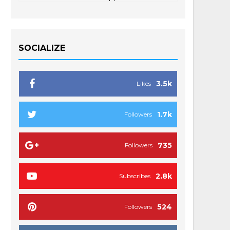
SOCIALIZE
3.5k
Likes
1.7k
Followers
735
Followers
2.8k
Subscribes
524
Followers