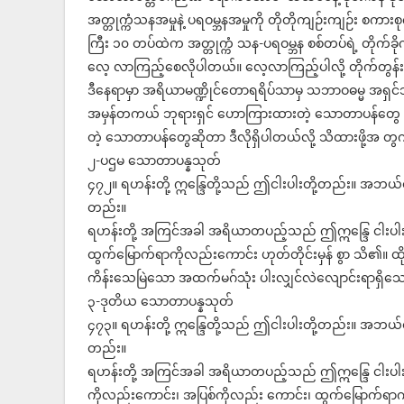
အတ္တုက္ကံသနအမှုနဲ့ ပရဝမ္ဘနအမှုကို တိုတိုကျဉ်းကျဉ်း စကာ
ကြီး ၁၀ တပ်ထဲက အတ္တုက္ကံ သန-ပရဝမ္ဘန စစ်တပ်ရဲ့ တိုက်ခိ
လေ့ လာကြည့်စေလိုပါတယ်။ လေ့လာကြည့်ပါလို့ တိုက်တွန်
ဒီနေရာမှာ အရိယာမဏ္ဍိုင်တောရရိပ်သာမှ သဘာဝဓမ္မ အရ
အမှန်တကယ် ဘုရားရှင် ဟောကြားထားတဲ့ သောတာပန်တွေ ဟု
တဲ့ သောတာပန်တွေဆိုတာ ဒီလိုရှိပါတယ်လို့ သိထားဖို့အ တ
၂-ပဌမ သောတာပန္နသုတ်
၄၇၂။ ရဟန်းတို့ ဣန္ဒြေတို့သည် ဤငါးပါးတို့တည်း။ အဘယ်ငါးပါးတိ
တည်း။
ရဟန်းတို့ အကြင်အခါ အရိယာတပည့်သည် ဤဣန္ဒြေ ငါးပါး
ထွက်မြောက်ရာကိုလည်းကောင်း ဟုတ်တိုင်းမှန် စွာ သိ၏။
ကိန်းသေမြဲသော အထက်မဂ်သုံး ပါးလျှင်လဲလျောင်းရာရှိသေ
၃-ဒုတိယ သောတာပန္နသုတ်
၄၇၃။ ရဟန်းတို့ ဣန္ဒြေတို့သည် ဤငါးပါးတို့တည်း။ အဘယ်ငါးပါးတိ
တည်း။
ရဟန်းတို့ အကြင်အခါ အရိယာတပည့်သည် ဤဣန္ဒြေ ငါးပါးတို
ကိုလည်းကောင်း၊ အပြစ်ကိုလည်း ကောင်း၊ ထွက်မြောက်ရာက