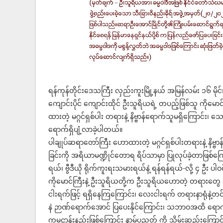
ရန်ကုန်တိုင်းဒေသကြီး လှည်းကူးမြို့နယ် အမြန်လမ်း ၁၆ မိ
ကျောင်းပိုင် ကျောင်းထိုင် ဦးသူရိယရဲ့ တပည့်ဖြစ်သူ ကိုမ
ထားတဲ့ မဂ္ဂင်ရှစ်ပါး တရားနဲ့ နိဗ္ဗာန်ရောက်သူမရှိကြောင်း၊ သောတ
ရောက်ရှိပျံ့လာခဲ့ပါတယ်။
ပါချုပ်ဆရာတော်ကြီး ဟောထားတဲ့ မဂ္ဂင်ရှစ်ပါးတရားနဲ့ နိဗ္ဗာ
ခြင်းကို အရိယာမဏ္ဍိုင်တောရ ရိပ်သာမှာ ပြုလုပ်ခဲ့တာဖြစ
ရယ်၊ ဗွီဒီယို ရိုက်ကူးရးသမားရယ်နဲ့ ရန်ရန်ရယ်-လို့ ၄ ဦး 
ကိုမောင်ကြီးနဲ့ ဦးသူရိယတို့က ဦးသူရိယဟောတဲ့ တရားတွေ 
ငါးရက်ဖြင့် ရရှိနေကြကြောင်း၊ လေးငါးရက် တရားနာရုံနဲ့တင် ငါ
နဲ ဉာဏ်ရောက်အောင် ပြပေးနိုင်ကြောင်း၊ သဘာဝအထိ ရောက်
ကမ္မဋ္ဌာန်းနည်းဖြစ်ကြောင်း နာမ်ပညတ် ကို သိမ်းဆည်းကြောင