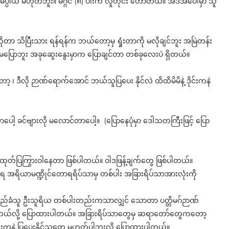
ပ္ပါယ် မဟုတ်ဘူး။ မဂ္ဂင် (၈) ပါးက လူတိုင်း ဟောတယ်။ အဲဒီအပေါ်မှာ သူ
ဆိုတာ သိပြီးသား ရန်ရန်က ဘယ်တော့မှ ရှုံးတာကို မလိုချင်ဘူး အမြဲတန်း
မပြောဘူး အခုဆွေးနွေးမှာက ပြောချင်တာ တစ်ခုလေးပဲ ရှိတယ်။
 ၊ ဒီလို ဉာဏ်ရောက်အောင် ဘယ်သူပြပေး နိုင်လဲ ထိထိမိမိနဲ့ ဒိုင်းကနဲ
ပေါ့ ခင်ဗျားလို မလောင်တာပေါ့။ (ပြောနေပုံမှာ ‌ဒေါသတကြီးဖြင့် ပြော
ု ထုတ်ပြကြွားဝါနေတာ ဖြစ်ပါတယ်။ ဝါဒဖြန့်ချက်တွေ ဖြစ်ပါတယ်။
 အရိယာမဏ္ဍိုင်တောရရိပ်သာမှ တစ်ပါး အခြားရိပ်သာအားလုံးကို
မည်ခံသူ ဦးသူရိယ တစ်ပါးတည်းကသာလျှင် သောတာ ပတ္တိမဂ်ဉာဏ်
်သူ ဖြစ်တယ်လို့ ပြောထားပါတယ်။ အခြားရိပ်သာတွေမှ ဆရာတော်တွေကတော့
ုင်းကနဲ ပြပေးနိုင်သူတွေ မဟုတ်ပါဘူးလို့ ပြောထားပါတယ်။