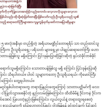
ုင်၊ ၅ ဖာလုံအနီးမှာ တည်ရှိတဲ့ အရိယာမဏ္ဍိုင်တောရရိပ် သာ တည်ထာင်သူ
ောင်ကြီးက ဦးသူရိယရှေ့၊ ပရိသတ် များရှေ့မှာ ပါချုပ်ဆရာတော်ကြီး ဟော
ာပန်ဖြစ်သူ မရှိကြောင်း ငြင်းခုန်ပြောဆိုခြင်းဆိုတဲ့ ရုပ်သံဖိုင်တစ်ဖိုင်
န်ရောက်သူမရှိကြောင်း၊ သောတာပန်ဖြစ်သူ မရှိ ကြောင်း ငြင်းခုန်ပြောဆို
်ကြောင်း သိရပါတယ်။ ပါဝင် သူများကတော့ ဦးသူရိယရယ်၊ ကိုမောင်ကြီး
ပါဝင်ကြောင်း တွေ့ရပါတယ်။
မဂ္ဂင်ရှစ်ပါးတရားတွေ တရားပြနည်းတွေကြောင့် သာတာပတ္တိမဂ်ကို လေး
ပြုတ်သွားစေနိုင်တဲ့ နည်းလမ်းဖြစ်ကြောင်း၊ ထိထိမိမိနဲ့ ဒိုင်းကနဲ ဒိုင်းက
အောင် ပြပေးတဲ့နည်းဖြစ်ကြောင်း၊ လွယ်လွယ်နဲ့ တရားထူးရစေတဲ့
်း စသည်များကို ပြောဟောတင်ပြရင်း ဝါဒဖြန့်ရန် ခွင်ထွင်ချက် ပြင်ဆင်