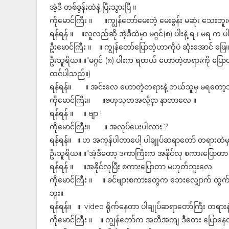
အဲ့ဒီ တစ်ခွန်းထဲနဲ့ ပြီးသွားပြီ ။
ကိုမောင်ကြီး ။ ။ကျွန်တော်မေးတဲ့ မေးခွန်း မဆုံး သေးဘ
ရန်ရန် ။ ။လူလည်ဆို အဲ့ဒီထဲမှာ မဂ္ဂင်(၈) ပါးနဲ့ ရ ၊ မရ က 
ဦးမောင်ကြီး ။ ။ ကျွန်တော်ပြောတဲ့ဟာကိုပဲ ဆုံးအောင် ဖြေ။
ဦးသူရိယ။ ။"မဂ္ဂင် (၈) ပါးက ရတယ် ဟောတဲ့တရားကို ပြောတာ
ထင်ပါသည်။)
ရန်ရန်။ ။ အင်းလေ ဟောတဲ့တရားနဲ့ ဘယ်သူမှ မရတော့ဘူးလ
ကိုမောင်ကြီး။ ။ဗဟုသုတအလို့ငှာ နာတာလေ ။
ရန်ရန် ။ ။ ဗျာ !
ကိုမောင်ကြီး။ ။ အလုပ်ပေးပါလား ?
ရန်ရန်။ ။ ဟ အကုန်ပါတာပေါ့ ပါချုပ်ဆရာတော် တရားထဲမ
ဦးသူရိယ။ ။"အဲ့ဒီတော့ ဒကာကြီးက အနိုင်လု စကားပြောတာ
ရန်ရန် ။ ။အနိုင်လုပြီး စကားပြောတာ မဟုတ်ဘူးလေ
ကိုမောင်ကြီး ။ ။ ခင်ဗျားစကားတွေက ဘေးလျှောက်‌ ထွ
ဘူး။
ရန်ရန်။ ။ video ရိုက်နေတာ ပါချုပ်ဆရာတော်ကြီး တရားနဲ့
ကိုမောင်ကြီး ။ ။ ကျွန်တော်က အတိအကျ ဒီတေး ပြောနေတာ ပါခ