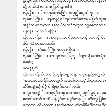
ဦးသူရိယ။ ။"မဟုတ်ဘူး မဟုတ်ဘူး။ အဲလိုမဟုတ်ဘူး အဲ့ဒီအဓိ
တို့ ဘယ်လို (စကားစ ပြတ်သွား၏။)
ရန်ရန်။။ ။ဒါက ဘုန်းဘုန်းကြီး အလှည့်မဟုတ်ဘူးလေ
ကိုမောင်ကြီး ။ ။ရန်ရန်နဲ့ ရှင်းရင် ဘယ်တော့မှ မပြတ် ဘူး
အနိုင်သမားဘက်က နေတဲ့ ဗီဇ၊ အဲ့ဒီအတွက် ကျွန်တော်လုံးဝ
ရန်ရန်။ ။ရတယ် ပြော။
ကိုမောင်ကြီး။ ။ အားလုံးသော ရိပ်သာတွေကို ထား လိုက်တော့
ဒိုင်းကနဲ ရောက်အောင်။
ရန်ရန်။ ။ကိုမောင်ကြီးကရော ရပြီလား။
ကိုမောင်ကြီး။ ။ ဟာ! ရတာပေါ့ ရလို့ ခင်ဗျားလို မဆင်းရဲတာ
နေ၏။)
ဝေဖန်ချက်
ကိုမောင်ကြီးဆိုသူက ဦးသူရိယရဲ့ တရားပြ ပုံပြနည်းတွေ ကိ
"အားလုံးသော ရိပ်သာတွေကို ထားလိုက်တော့"ဆိုတဲ့စကားအရ
သိမ်းကျုံးတိုက်ခိုက် ဖြိုဖျက်ထားပါတယ်။
အရိယာမဏ္ဍိုင်တောရရိပ်သာမှ သဘာဝဓမ္မအရှင်သူရိယ အ
ရောက်အောင် ထိထိမိမိနဲ့ ဒိုင်းကနဲ ဒိုင်းကနဲ ပြပေးနိုင
သောတာပတ္တိမဂ်ဉာဏ် ရောက်အောင် ထိထိမိမိနဲ့ ဒိုင်းကနဲ ဒိ