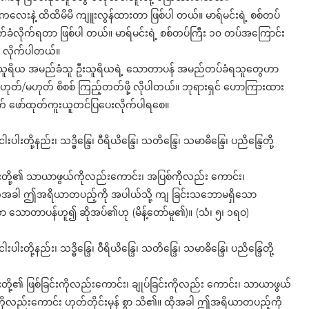
းစုကလေးနဲ့ ထိထိမိမိ ကျူးလွန်ထားတာ ဖြစ်ပါ တယ်။ မာရ်မင်းရဲ့ စစ်တပ်
ုက်ခံလိုက်ရတာ ဖြစ်ပါ တယ်။ မာရ်မင်းရဲ့ စစ်တပ်ကြီး ၁၀ တပ်အကြောင်း
း လိုက်ပါတယ်။
ှင်သူရိယ အမည်ခံသူ ဦးသူရိယရဲ့ သောတာပန် အမည်တပ်ခံရသူတွေဟာ
တ်/မဟုတ် စိစစ် ကြည့်တတ်ဖို့ လိုပါတယ်။ ဘုရားရှင် ဟောကြားထား
ွက် ဖော်ထုတ်ကူးယူတင်ပြပေးလိုက်ပါရစေ။
ု့နည်း၊ သဒ္ဓိန္ဒြေ၊ ဝီရိယိန္ဒြေ၊ သတိန္ဒြေ၊ သမာဓိန္ဒြေ၊ ပညိန္ဒြေတို့
တို့၏ သာယာဖွယ်ကိုလည်းကောင်း၊ အပြစ်ကိုလည်း ကောင်း၊
 ထိုအခါ ဤအရိယာတပည့်ကို အပါယ်သို့ ကျ ခြင်းသဘောမရှိသော
ာ သောတာပန်ဟူ၍ ဆိုအပ်၏ဟု (မိန့်တော်မူ၏)။ (သံ၊ ၅၊ ၁ရဝ)
ု့နည်း၊ သဒ္ဓိန္ဒြေ၊ ဝီရိယိန္ဒြေ၊ သတိန္ဒြေ၊ သမာဓိန္ဒြေ၊ ပညိန္ဒြေတို့
့၏ ဖြစ်ခြင်းကိုလည်းကောင်း၊ ချုပ်ခြင်းကိုလည်း ကောင်း၊ သာယာဖွယ်
ိုလည်းကောင်း ဟုတ်တိုင်းမှန် စွာ သိ၏။ ထိုအခါ ဤအရိယာတပည့်ကို