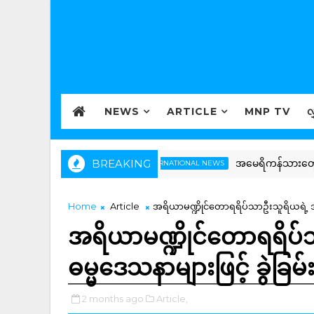
NEWS
ARTICLE
MNP TV
လ
BREAKING
အမေရိကန်သားတွေကို အလုပ
INTERNATIONAL NEWS
Home
Article
အရိယာမဏ္ဍိုင်တောရရိပ်သာဦးသူရိယရဲ့ အမှား
အရိယာမဏ္ဍိုင်တောရရိပ်သ
ဓမ္မဒေသနာများဖြင့် ခွဲခြမ်
2 months ago
Article,