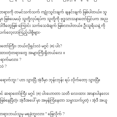
် ပါးတရားကို တမင်သက်သက် ကျုံးသွင်းချက် ချနင်းချက် ဖြစ်ပါတယ်။ သူ
ြမှာ ဖြစ်ပေမယ့် သူတို့လုပ်ရပ်က သူတို့ကို ဗုဒ္ဓသာသနာတော်ပြင်ပက အည
မ္မဝါဒီတွေဖြစ် ကြောင်း သက်သေခံချက် ဖြစ်လာပါတယ်။ ဦးသူရိယနဲ့ ကို
က်လေ့လာကြည့်ပါစို့ဗျား-
ော်ကြီး၊ ဘယ်လိုရှင်းလဲ မဂ္ဂင် (၈) ပါး?
ောထားတဲ့တရားတွေ အများကြီးရှိတယ်လေ ။
င် ရောက်မလား ?
လဲ ?
ောက်ဘူး ! ဟာ သွားပြီ အဲ့ဒီမှာ ဘုန်းဘုန်း ရပ် လိုက်တော့ သွားပြီ။
ထောင် ဆရာတော်ကြီး မဂ္ဂင် (၈) ပါးဟောတာ သတိ လေးထား အာနာပါနလေး
်နေပြီတဲ့၊ အဲ့ဒီအပေါ် မှာ အမှန်ကြံနေတာ သမ္မာသက်ပ္ပတဲ့ ၊ အဲ့ဒီ အယူ
ု့ တရားဘယ်သူမှ မရခဲ့ဘူးလား " ဖြေလိုက် ?