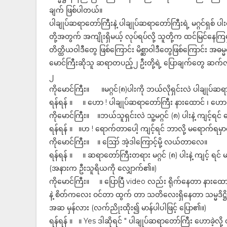
ချက် ဖြစ်ပါတယ်။
ပါချုပ်ဆရာတော်ကြီးနဲ့ ပါချုပ်ဆရာတော်ကြီးရဲ့ မဂ္ဂင်ရှစ
တို့အတွက် အကျိုးရှိမယ့် လုပ်ရပ်လို့ သူတို့က ထင်မြင်နေက
တိတ္ထိယဝါဒီတွေ ဖြစ်ကြောင်း မိစ္ဆာဝါဒီတွေဖြစ်ကြောင်း အဓ
မောင်ကြီးဆိုသူ ဆရာတပည့်၂ ဦးတို့ရဲ့ ပြောချက်တွေ ဆက်လ
၂
ကိုမောင်ကြီး။ ။မဂ္ဂင်(၈)ပါးကို ဘယ်လိုရှင်းလဲ ပါချုပ်ဆရာတ
ရန်ရန် ။ ။ ဟော ! ပါချုပ်ဆရာတော်ကြီး နားထောင် ၊ ဟ
ကိုမောင်ကြီး။ ။ဘယ်သူရှင်းလဲ သူ့မဂ္ဂင် (၈) ပါးနဲ့ ကျင့်ရ
ရန်ရန် ။ ။ဟ ! ရောက်တာပေါ့ ကျင့်ရင် ဘာလို့ မရောက်ရမှာ
ကိုမောင်ကြီး။ ။ ဪ အဲ့ဒါကြောင့်မို့ လယ်တာလေ။
ရန်ရန် ။ ။ ဆရာတော်ကြီးတရား မဂ္ဂင် (၈) ပါးနဲ့ ကျင့် ရင် မရ
(အနားက ဦးသူရိယကို လျှောက်၏။)
ကိုမောင်ကြီး။ ။ ပြောပြီ video လည်း ရိုက်နေတာ နား
နဲ့ စိတ်ကလေး ဝင်တာ ထွက် တာ သတိလေးရှိနေတာ သမ္မဒိဋ္ဌိဖြစ
အဆ မှန်လား (လက်ညိုးထိုး၍ မာန်ပါပါဖြင့် ပြော၏။)
ရန်ရန် ။ ။ Yes ဒါဆိုရင် " ပါချုပ်ဆရာတော်ကြီး ဟောခဲ့လိ