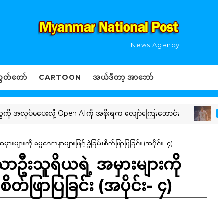
News Agency
ွှတ်တော်
CARTOON
အယ်ဒီတာ့ အာဘော်
်မပေးလို့ Open AIကို အစိုးရက လျော်ကြေးတောင်း
ARTICLE
များကို ဓမ္မဒေသနာများဖြင့် ခွဲခြမ်းစိတ်ဖြာပြခြင်း (အပိုင်း- ၄)
ာဦးသူရိယရဲ့ အမှားများကို
းစိတ်ဖြာပြခြင်း (အပိုင်း- ၄)