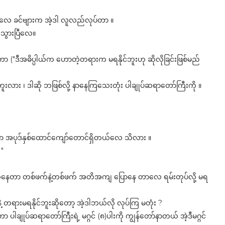
ူးလေ ခင်ဗျားက အဲ့ဒါ လူလည်လုပ်တာ ။
ပါသွားပြီလေ။
 ("ဒီအဓိပ္ပါယ်က ဟောတဲ့တရားက မရနိုင်ဘူးဟု ဆိုလိုခြင်းဖြစ်မည်
ား ၊ ဒါဆို ဘဖြစ်လို့ နာနေကြသေးတုံး ပါချုပ်ဆရာတော်ကြီးကို ။
ှာ အပုဒ်နှစ်ထောင်ကျော်တောင်ရှိတယ်လေ သိလား ။
 "
က်နေတာ တစ်ဖက်နဲ့တစ်ဖက် အတိအကျ ပြောနေ တာလေ ရမ်းတုပ်လို့ မရ
 တရားမရနိုင်ဘူးဆိုတော့ အဲ့ဒါဘယ်လို လုပ်ကြ မတုံး ?
ျုပ်‌ဆရာတော်ကြီးရဲ့ မဂ္ဂင် (၈)ပါးကို ကျွန်တော်နာတယ် အဲ့ဒီမဂ္ဂင်