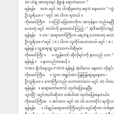
(၈) ပါးနဲ့ အားထုပ်ရင် နိဗ္ဗာန် ရောက်မလား ?
ရန်ရန်။ ။ဟာ မဂ္ဂင် (၈) ပါးဆိုမှတော့ မရဘဲ နေမလား ? လွဲနေပ
ဦးသူရိယ။ ။ " မဂ္ဂင် (၈) ပါးက ရတယ် ။
‌ကိုမောင်ကြီး။ ။ ဪ ပြောတာကိုက အကုန်နား လည်နေပြီ ပါခ
ဟောတဲ့ မဂ္ဂင် (၈)ပါးကို နားထောင်ကြည့် ၊ " အဲ့ဒီအတိုင်းကျ
ရန်ရန်။ ။ ဟာ ! ဆရာတော်ကြီးက မရဘဲနဲ့ ဟောတော့ မလာ
ဦးသူရိယ။ ။"မဂ္ဂင် ( ၈ ) ပါးက လူတိုင်းဟောတယ် မဂ္ဂင် ( 
ရန်ရန် ။ သူ့ဆရာနဲ့ သူ့သာဝကပါဆိုမှပဲ။
ကိုမောင်ကြီး ။ ။ ကျွန်တော် ဆိုလိုရင်းကို နားလည် လား ?
ရန်ရန် ။ ။ နားလည်တာပေါ့ ။
Video ရိုက်နေသူ။ ။"ကဲကဲ ရန်ရန် အဲ့ဒါလေး ခန‌ထား လိုရင
ကိုမောင်ကြီး။ ။ သူက အရှုပ်ထဲပဲ ပြန်ပြန်ဆွဲချနေတာ ၊
ဦးသူရိယ။ ။ ဒကာကြီးလည်း ဟောတာပဲလေ မဂ္ဂင် (၈) ပါးဟ
ရန်ရန်။ ။ ဆရာတော်တောင် ထုတ်ပြောနေပြီ။
သွားပြီ ! မဂ္ဂင်(၈)ပါးဆိုတာ တစ်ပါးထဲ ထုတ်ပြောနေတယ်။
ကိုမောင်ကြီး။။ ။ အင်းလေ မဂ္ဂင် (၈) ပါး ဟောတိုင်း ရလို့လ
ရန်ရန်။ ။ ပါချုပ်ဆရာတော်ကြီးမဂ္ဂင်။ မဂ္ဂင်ဆိုတာ တစ်ခုထ