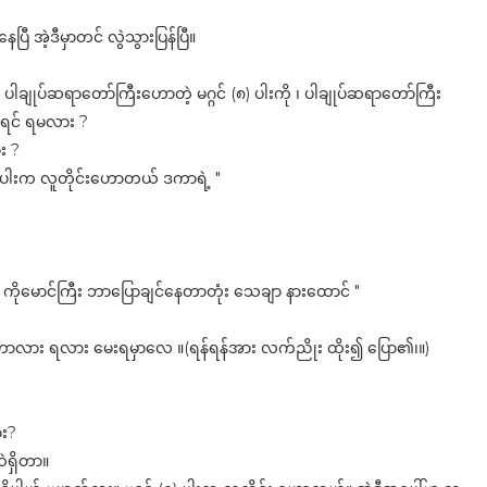
ြီ အဲ့ဒီမှာတင် လွဲသွားပြန်ပြီ။
ျုပ်ဆရာတော်ကြီးဟောတဲ့ မဂ္ဂင် (၈) ပါးကို ၊ ပါချုပ်ဆရာတော်ကြီး
င့်ရင် ရမလား ?
း ?
၈ ) ပါးက လူတိုင်းဟောတယ် ဒကာရဲ့ "
်း ကိုမောင်ကြီး ဘာပြောချင်နေတာတုံး သေချာ နားထောင် "
ောလား ရလား မေးရမှာလေ ။(ရန်ရန်အား လက်ညိုး ထိုး၍ ပြော၏၊။)
ား?
ဲရှိတာ။