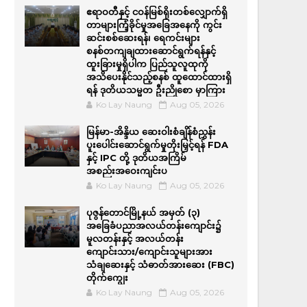
ဧရာဝတီနှင့် ငဝန်မြစ်ရိုးတစ်လျှောက်ရှိ
တာများကြံ့ခိုင်မှုအခြေအနေကို ကွင်း
ဆင်းစစ်ဆေးရန်၊ ရေကင်းများ
စနစ်တကျချထားဆောင်ရွက်ရန်နှင့်
ထူးခြားမှုရှိပါက ပြည်သူလူထုကို
အသိပေးနိုင်သည့်စနစ် ထူထောင်ထားရှိ
ရန် ဒုတိယသမ္မတ ဦးညိုစော မှာကြား
Ko Lay Naung
Aug 05, 2026
မြန်မာ-အိန္ဒိယ ဆေးဝါးစံချိန်စံညွှန်း
ပူးပေါင်းဆောင်ရွက်မှုတိုးမြှင့်ရန် FDA
နှင့် IPC တို့ ဒုတိယအကြိမ်
အစည်းအဝေးကျင်းပ
Ko Lay Naung
Aug 05, 2026
ပုဇွန်တောင်မြို့နယ် အမှတ် (၃)
အခြေခံပညာအလယ်တန်းကျောင်း၌
မူလတန်းနှင့် အလယ်တန်း
ကျောင်းသား/ကျောင်းသူများအား
သံချဆေးနှင့် သံဓာတ်အားဆေး (FBC)
တိုက်ကျွေး
Ko Lay Naung
Aug 05, 2026