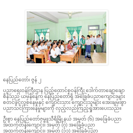
နေပြည်တော်၊ ဇွန် ၂
ပညာရေးဝန်ကြီးဌာန ပြည်ထောင်စုဝန်ကြီး ဒေါက်တာချောချော
စိန်သည် ယမန်နေ့က နေပြည်တော်ရှိ အခြေခံပညာကျောင်းများ
စတင်ဖွင့်လှစ်နေမှုနှင့် ကျောင်းသား ကျောင်းသူများ အေးချမ်းစွာ
ပညာသင်ကြားနေမှုများကို လှည့်လည်ကြည့်ရှုအားပေးသည်။
ဦးစွာ နေပြည်တော်ဇမ္ဗူသီရိမြို့နယ် အမှတ် (၆) အခြေခံပညာ
အထက်တန်းကျောင်း၊ အမှတ် (၇) အခြေခံပညာ
အထက်တန်းကျောင်း၊ အမှတ် (၁၁) အခြေခံပညာ