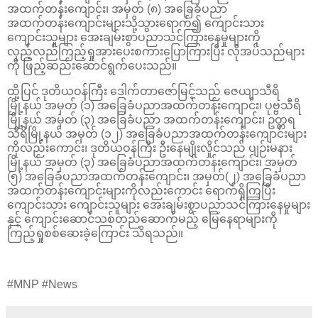
အထက်တန်းကျောင်း၊ အမှတ် (၈) အခြေခံပညာ
အထက်တန်းကျောင်းများသို့သွားရောက်၍ ကျောင်းသား
ကျောင်းသူများ အေးချမ်းစွာပညာသင်ကြားနေမှုများကို
လှည့်လည်ကြည့်ရှုအားပေးစကားပြောကြားပြီး လိုအပ်သည်များ
ကို ဖြည့်ဆည်းဆောင်ရွက်ပေးသည်။
ထို့ပြင် ဒုတိယဝန်ကြီး ဒေါက်တာဇော်မြင့်သည် ဇေယျာသီရိ
မြို့နယ် အမှတ် (၁) အခြေခံပညာအထက်တန်းကျောင်း၊ ပုဗ္ဗသီရိ
မြို့နယ် အမှတ် (၃) အခြေခံပညာ အထက်တန်းကျောင်း၊ ဥတ္တရ
သီရိမြို့နယ် အမှတ် (၁၂) အခြေခံပညာအထက်တန်းကျောင်းများ
ကိုလည်းကောင်း၊ ဒုတိယဝန်ကြီး ဦးနေမျိုးလှိုင်သည် ပျဉ်းမနား
မြို့နယ် အမှတ် (၃) အခြေခံပညာအထက်တန်းကျောင်း၊ အမှတ်
(၅) အခြေခံပညာအထက်တန်းကျောင်း၊ အမှတ်(၂) အခြေခံပညာ
အထက်တန်းကျောင်းများကိုလည်းကောင်း ရောက်ရှိကြပြီး
ကျောင်းသား ကျောင်းသူများ အေးချမ်းစွာပညာသင်ကြားနေမှုများ
နှင့် ကျောင်းဆောင်သစ်တည်ဆောက်မည့် မြေနေရာများကို
ကြည့်ရှုစစ်ဆေးခဲ့ကြောင်း သိရသည်။
#MNP #News