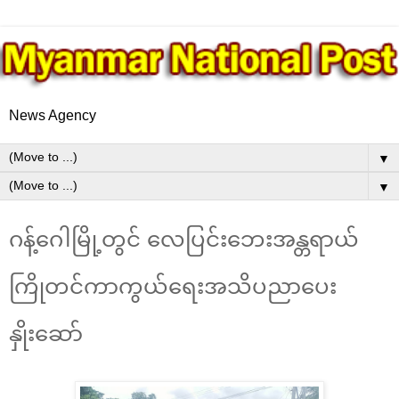
News Agency
▼
▼
ဂန့်ဂေါမြို့တွင် လေပြင်းဘေးအန္တရာယ်
ကြိုတင်ကာကွယ်ရေးအသိပညာပေး
နှိုးဆော်