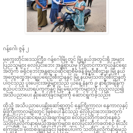
ဂန့်ဂေါ၊ ဇွန် ၂
မကွေးတိုင်းဒေသကြီး၊ ဂန့်ဂေါမြို့တွင် မြို့နယ်အတွင်းရှိ အများ
ပြည်သူများ လေပြင်းဘေး အန္တရာယ်မှ ကြိုတင်ကာကွယ်နိုင်ရေး
အတွက် ခရိုင်ဘေးအန္တရာယ်ဆိုင်ရာစီမံခန့်ခွဲမှုဦးစီးဌာန၊ မြို့နယ်
အထွေထွေအုပ်ချုပ်ရေးဦးစီးဌာနနှင့် မြို့နယ်မီးသတ်ဦးစီးဌာနတို့
ပါဝင်သည့် ပူးပေါင်းအဖွဲ့များသည် ယနေ့ နံနက် ၉ နာရီအချိန်က
စည်ပင်သာယာရပ်ကွက်နှင့် မြို့မရပ်ကွက်များသို့ လှည့်လည်၍
အသိပညာပေး နှိုးဆော်ခြင်းများကို ဆောင်ရွက်ခဲ့သည်။
ထိုသို့ အသိပညာပေးနှိုးဆော်ရာတွင် နွေကြိုကာလ၊ နွေကာလနှင့်
မိုးကြိုကာလများတွင် ဖြစ်ပေါ်နိုင်သည့် လေပြင်းဘေးအတွက်
ကြိုတင်ပြင်ဆင်ရမည့်အချက်များ၊ လေပြင်းတိုက်ခတ်နေစဉ်
သတိပြုလိုက်နာရမည့်အချက်များ၊ လေပြင်းတိုက်ခတ်စဉ် မိုးသီး
ကြွေခြင်း၊ မိုးထစ်ချုန်းခြင်း ဖြစ်ပေါ်ပါက သတိပြုလိုက်နာရမည့်