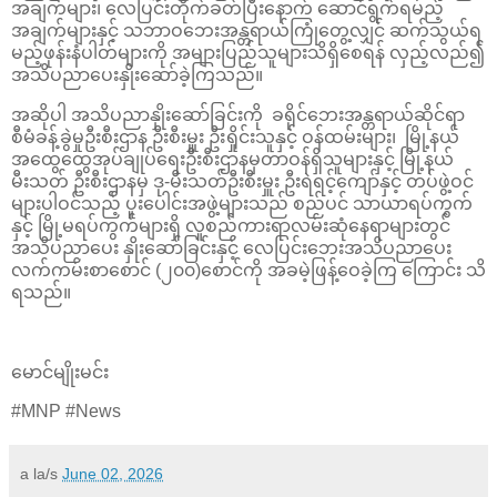
အချက်များ၊ လေပြင်းတိုက်ခတ်ပြီးနောက် ဆောင်ရွက်ရမည့်
အချက်များနှင့် သဘာဝဘေးအန္တရာယ်ကြုံတွေ့လျှင် ဆက်သွယ်ရ
မည့်ဖုန်းနံပါတ်များကို အများပြည်သူများသိရှိစေရန် လှည့်လည်၍
အသိပညာပေးနှိုးဆော်ခဲ့ကြသည်။
အဆိုပါ အသိပညာနှိုးဆော်ခြင်းကို ခရိုင်ဘေးအန္တရာယ်ဆိုင်ရာ
စီမံခန့်ခွဲမှုဦးစီးဌာန ဦးစီးမှူး ဦးရှိုင်းသူနှင့် ဝန်ထမ်းများ၊ မြို့နယ်
အထွေထွေအုပ်ချုပ်ရေးဦးစီးဌာနမှတာဝန်ရှိသူများနှင့် မြို့နယ်
မီးသတ် ဦးစီးဌာနမှ ဒု-မီးသတ်ဦးစီးမှူး ဦးရဲရင့်ကျော်နှင့် တပ်ဖွဲ့ဝင်
များပါဝင်သည့် ပူးပေါင်းအဖွဲ့များသည် စည်ပင် သာယာရပ်ကွက်
နှင့် မြို့မရပ်ကွက်များရှိ လူစည်ကားရာလမ်းဆုံနေရာများတွင်
အသိပညာပေး နှိုးဆော်ခြင်းနှင့် လေပြင်းဘေးအသိပညာပေး
လက်ကမ်းစာစောင် (၂၀၀)စောင်ကို အခမဲ့ဖြန့်ဝေခဲ့ကြ ကြောင်း သိ
ရသည်။
မောင်မျိုးမင်း
#MNP #News
a la/s
June 02, 2026