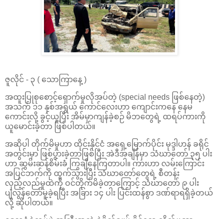
ဇူလိုင် - ၃ ( သောကြာနေ့ )
အထူးပြုစုစောင့်ရှောက်မှုလိုအပ်တဲ့ (special needs ဖြစ်နေတဲ့)
အသက် ၁၁ နှစ်အရွယ် ကောင်လေးဟာ ကျောင်းကနေ နေမ
ကောင်းလို့ ခွင့်ယူပြီး အိမ်မှာကျန်ခဲ့စဉ် မိဘတွေရဲ့ ထရပ်ကားကို
ယူမောင်းခဲ့တာ ဖြစ်ပါတယ်။
အဆိုပါ တိုက်မိမှုဟာ ထိုင်းနိုင်ငံ အရှေ့မြောက်ပိုင်း မုဒ္ဒါဟန် ခရိုင်
အတွင်းမှာ ဖြစ်ပွားခဲ့တာဖြစ်ပြီး အဲဒီအချိန်မှာ သံဃာတော် ၃၅ ပါး
ဟာ ဆွမ်းဆန်စိမ်းခံ ကြွချီနေကြတာပါ။ ကားဟာ လမ်းကြောင်း
အပြင်ဘက်ကို ထွက်သွားပြီး သံဃာတော်တွေရဲ့ စီတန်း
လှည့်လည်မှုထဲကို ဝင်တိုက်မိခဲ့တာကြောင့် သံဃာတော် ၉ ပါး
ပျံလွန်တော်မူခဲ့ရပြီး အခြား ၁၄ ပါး ပြင်းထန်စွာ ဒဏ်ရာရရှိခဲ့တယ်
လို့ ဆိုပါတယ်။