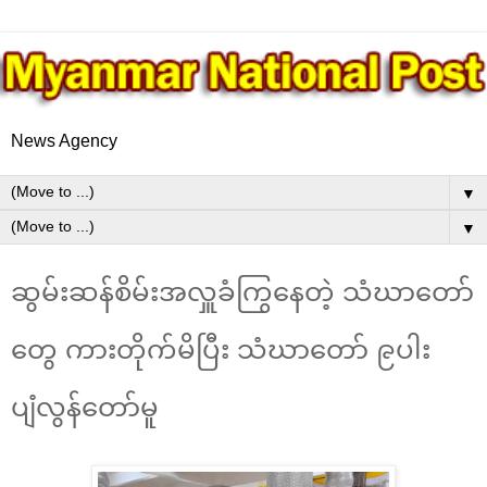
News Agency
▼
▼
ဆွမ်းဆန်စိမ်းအလှူခံကြွနေတဲ့ သံဃာတော်
တွေ ကားတိုက်မိပြီး သံဃာတော် ၉ပါး
ပျံလွန်တော်မူ