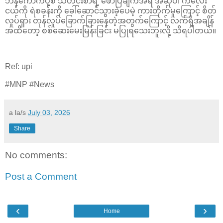
ဘန်ကောက်ပို့စ် သတင်းစာရဲ့ ဖော်ပြချက်အရ အဆိုပါ ကလေး
ငယ်ကို ရဲစခန်းကို ခေါ်ဆောင်သွားခဲ့ပေမဲ့ ကားတိုက်မှုကြောင့် စိတ်
လှုပ်ရှား တုန်လှုပ်ခြောက်ခြားနေတဲ့အတွက်ကြောင့် လက်ရှိအချိန်
အထိတော့ စစ်ဆေးမေးမြန်းခြင်း မပြုရသေးဘူးလို့ သိရပါတယ်။
Ref: upi
#MNP #News
a la/s
July 03, 2026
Share
No comments:
Post a Comment
‹
›
Home