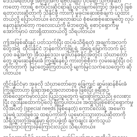
ဒေသခံရဲတပ်ဖွဲ့ အကြီးအကဲ ရဲဗိုလ်ချုပ် ပိုင်ရော့ သိုက်ဖူဆာ
ကတော့ ကားရဲ့ စက်ပိုင်းဆိုင်ရာချို့ယွင်းချက်ကြောင့် အခုလို ဖြစ်
ရတာလားဆိုတာကို သိနိုင်ဖို့ ကားကို မှုခင်းဆေးစစ်ချက် ယူထား
တယ်လို့ ပြောပါတယ်။ လောလောဆယ် စုံစမ်းစစ်ဆေးမှုတွေ လုပ်
နေတုန်းမှာတော့ ကလေးငယ်ကို မိဘတွေရဲ့ စောင့်ရှောက်မှု
အောက်မှာပဲ ထားရှိထားတယ်လို့ သိရပါတယ်။
ဤအဖြစ်ဆိုးနှင့် ပတ်သက်ပြီး ထပ်မံသိရှိရတဲ့ အချက်အလက်
တွေအရ ထိုင်းနိုင်ငံ ဘန်ကောက်မြို့ရဲ့ အရှေ့မြောက်ဘက် မိုင်
၄၀၀ ခန့်အကွာ အီသန်ဒေသ၊ မုဒ္ဒါဟန်ခရိုင်အတွင်း သံဃာတော်
တွေ ဆွမ်းဆန်စိမ်းခံ ကြွချီနေစဉ် ကားတစ်စီးက လမ်းချော်ပြီး ဝင်
တိုက်တာကို မြင်တွေ့ခဲ့ကြတယ်လို့ မျက်မြင်သက်သေတွေက ဆို
ပါတယ်။
ထိုင်းနိုင်ငံမှာ အခုလို သံဃာတော်တွေ ခြေကျင် ဆွမ်းဆန်စိမ်းခံ
ကြွချီတာဟာ ရိုးရာအစဉ်အလာတစ်ခု ဖြစ်ပြီး ခရီးစဉ်
တစ်လျှောက်မှာလည်း ပြည်သူတွေက များစွာကြည်ညို လေးစား
ပြီး လှူဒါန်းထောက်ပံ့လေ့ ရှိကြပါတယ်။ အထူးပြုစုစောင့်ရှောက်မှု
လိုအပ်တဲ့ (special needs ဖြစ်နေတဲ့) ကောင်လေးရဲ့ အမေက
သူမရဲ့သားဖြစ်သူ ထရပ်ကားကို ယူမောင်းသွားတယ်ဆိုတာကို
သိရှိသွားတဲ့အချိန်မှာ ရဲတပ်ဖွဲ့ထံ ချက်ချင်း ဆက်သွယ်
အကြောင်းကြားခဲ့ကြောင်းလည်း သိရပါတယ်။