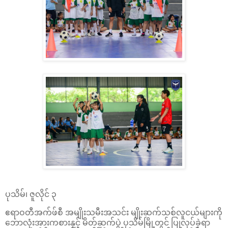
ပုသိမ်၊ ဇူလိုင် ၃
ဧရာဝတီအက်ဖ်စီ အမျိုးသမီးအသင်း မျိုးဆက်သစ်လူငယ်များကို
ဘောလုံးအားကစားနှင့် မိတ်ဆက်ပွဲ ပုသိမ်မြို့တွင် ပြုလုပ်ခဲ့ရာ