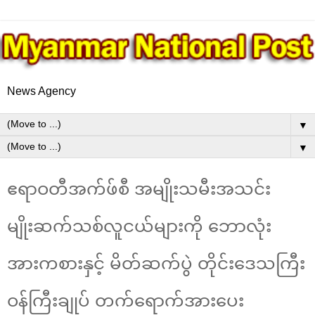
News Agency
▼
▼
ဧရာဝတီအက်ဖ်စီ အမျိုးသမီးအသင်း
မျိုးဆက်သစ်လူငယ်များကို ဘောလုံး
အားကစားနှင့် မိတ်ဆက်ပွဲ တိုင်းဒေသကြီး
ဝန်ကြီးချုပ် တက်ရောက်အားပေး