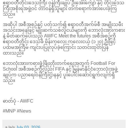
ဧရာဝတီတိုင်းဒေသကြီး ဝန်ကြီးချုပ် ဦးအေးကျော် နှင့် တိုင်းဒေသ
ကြီးအစိုးရအဖွဲ့ဝင် တာဝန်ရှိသူများ တက်ရောက်အားပေးခဲ့ကြ
သည်။
အဆိုပါ အစီအစဉ်နှင့် ပတ်သက်၍ ဧရာဝတီအက်ဖ်စီ အမျိုးသမီး
အသင်းအနေဖြင့် မျိုးဆက်သစ်လူငယ်များကို ဘောလုံးအားကစား
နဲ့ မိတ်ဆက်ပေးသည့် AWFC Meet the futures အစီအစဉ်ကို
ဧရာဝတီတိုင်း ဒေသခံ မိန်းကလေး ကလေးငယ် (၁၂၀) ဦးဖြင့်
ပထမအကြိမ် ကျင်းပပြုလုပ်ခဲ့ကြောင်း သတင်းထုတ်ပြန်
ထားသည်။
ဘောလုံးအားကစားဖွံ့ဖြိုးတိုးတက်ရေးအတွက် Football For
School အစီအစဉ်ကိုလည်း FIFA နှင့် မြန်မာနိုင်ငံဘောလုံးအဖွဲ့
ချုပ်က ပညာရေးဝန်ကြီးဌာနနှင့် ပူးပေါင်းဆောင်ရွက်လျက်ရှိ
သည်။
ဓာတ်ပုံ - AWFC
#MNP #News
a la/s
July 03, 2026