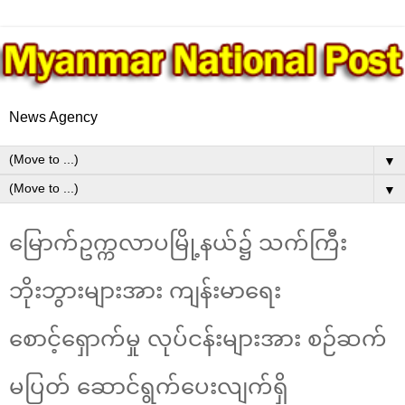
News Agency
▼
▼
မြောက်ဥက္ကလာပမြို့နယ်၌ သက်ကြီး
ဘိုးဘွားများအား ကျန်းမာရေး
စောင့်ရှောက်မှု လုပ်ငန်းများအား စဉ်ဆက်
မပြတ် ဆောင်ရွက်ပေးလျက်ရှိ