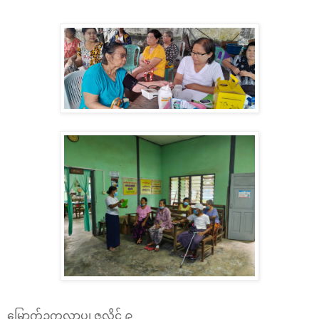
မြောက်ဥက္ကလာပ၊ ဇူလိုင် ၉