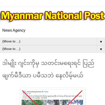
News Agency
▼
▼
ဒါမျိုး ဂျင်းကိုမှ သတင်းမရေးရင် ပြည်
ဖျက်မီဒီယာ ပမီသဘဲ နေလိမ့်မယ်