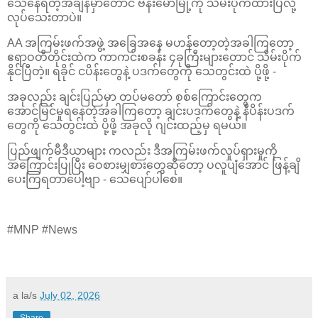
သေနေရတဲ့အချိန်မှာတောင် ဗန်းမော်မြို့ကို သိမ်းပိုက်ထားပြီလို့
လုပ်သေးတာပဲ။
AA အကြမ်းဖက်အဖွဲ့ အခြေအနေ မဟန်တော့တဲ့အခါကြတော့
ဧရာဝတီတိုင်းထဲက ကာကင်းစခန်း ၄ခုကြီးများတောင် သိမ်းပိုက်
နိုင်ပြီတဲ့။ ရခိုင် ငပိန်းတွေနဲ့ ပဒက်တွေကို သေတွင်းထဲ ပို့ဖို့ -
အခုလည်း ချင်းပြည်မှာ တပ်မတော် စစ်ကြောင်းတွေက
အောင်မြင်မှုရနေတဲ့အခါကြတော့ ချင်းပဒက်တွေနဲ့ နီပိန်းပဒက်
တွေကို သေတွင်းထဲ ပို့ဖို့ အခုလို ဂျင်းထည့်မှ ရမယ်။
ပြည်ဖျက်မီဒီယာများ ကလည်း ဒီအကြမ်းဖက်လှုပ်ရှားမှုကို
အကြောင်းပြုပြီး ဝေစားမျှစားတွေဆိုတော့ ပလူပျံအောင် ဖြန့်ချိ
ပေးကြရတာပေါ့ဗျာ - သေပျော်ပါစေ။
#MNP #News
a la/s
July 02, 2026
Share