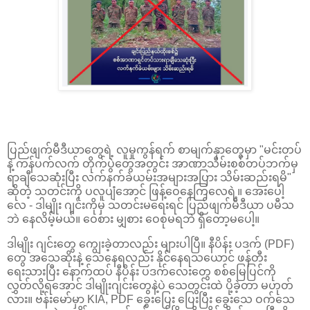
ပြည်ဖျက်မီဒီယာတွေရဲ့ လူမှုကွန်ရက် စာမျက်နှာတွေမှာ "မင်းတပ်
နဲ့ ကန်ပက်လက် တိုက်ပွဲတွေအတွင်း အာဏာသိမ်းစစ်တပ်ဘက်မှ
ရာချီသေဆုံးပြီး လက်နက်ခဲယမ်းအများအပြား သိမ်းဆည်းရမိ"
ဆိုတဲ့ သတင်းကို ပလူပျံအောင် ဖြန့်ဝေနေကြလေရဲ့။ အေးပေါ့
လေ - ဒါမျိုး ဂျင်းကိုမှ သတင်းမရေးရင် ပြည်ဖျက်မီဒီယာ ပမီသ
ဘဲ နေလိမ့်မယ်။ ဝေစား မျှစား ဝေစုမရဘဲ ရှိတော့မပေါ့။
ဒါမျိုး ဂျင်းတွေ ကျွေးခဲ့တာလည်း များပါပြီ။ နီပိန်း ပဒက် (PDF)
တွေ အသေဆိုးနဲ့ သေနေရလည်း နိုင်နေရသယောင် ဖန်တီး
ရေးသားပြီး နောက်ထပ် နီပိန်း ပဒက်လေးတွေ စစ်မြေပြင်ကို
လွှတ်လို့ရအောင် ဒါမျိုးဂျင်းတွေနဲ့ပဲ သေတွင်းထဲ ပို့ခဲ့တာ မဟုတ်
လား။ ဗန်းမော်မှာ KIA, PDF ခွေးပြေး ပြေးပြီး ခွေးသေ ဝက်သေ