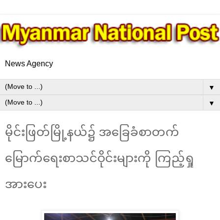
News Agency
▼
▼
မိုင်းဖြတ်မြို့နယ်၌ အခြေခံစာတက်
မြောက်‌‌ရေးစာသင်ဝိုင်းများကို ကြည့်ရှု
အား‌ပေး