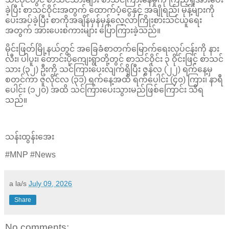
ခဲ့ပြီး စာသင်ဝိုင်းအတွက် ထောက်ပံ့ငွေနှင့် အချိုရည်၊ မုန့်များကို
ပေးအပ်ခဲ့ပြီး စာကိုအချိန်မှန်မှန်လေ့လာကြိုးစားသင်ယူရေး
အတွက် အားပေးစကားများ ပြောကြားခဲ့သည်။
မိုင်းဖြတ်မြို့နယ်တွင် အခြေခံစာတက်မြောက်ရေးလုပ်ငန်းကို နား
လီး‌၊ ပါပူး၊ တောင်းပို‌ကျေးရွာတို့တွင် စာသင်ဝိုင်း ၃ ဝိုင်းဖြင့် စာသင်
သား (၃၂) ဦးကို သင်ကြားပေးလျက်ရှိပြီး ဇွန်လ (၂၂) ရက်နေ့မှ
စတင်ကာ ဇူလိုင်လ (၃၁) ရက်နေ့အထိ ရက်ပေါင်း (၄၀) ကြား၊ နာရီ
ပေါင်း (၁၂၀) အထိ သင်ကြားပေးသွားမည်ဖြစ်ကြောင်း သိရ
သည်။
သန်းထွန်းအေး
#MNP #News
a la/s
July 09, 2026
Share
No comments: