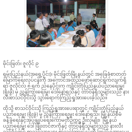
မိုင်းဖြတ်၊ ဇူလိုင် ၉
ရှမ်းပြည်နယ်(အရှေ့ပိုင်း)၊ မိုင်းဖြတ်မြို့နယ်တွင် အခြေခံစာတတ်
မြောက်ရေးလုပ်ငန်းကို အကောင်အထည်ဖော်ဆောင်ရွက်လျက်ရှိ
ရာ ဇူလိုင်လ ၈ ရက် ညနေပိုင်းက ကျိုင်းတုံပြည်နယ်ပညာရေးမှူး
(ရုံးခွဲ) မှ ညွှန်ကြားရေးမှူး ဒေါ်နော်ရုသ်နှင့် တာဝန်ရှိသူများသည် နား
လီးစာသင်ဝိုင်းသို့ သွားရောက်ကြည့်ရှုအားပေးခဲ့သည်။
ထိုသို့ စာသင်ဝိုင်းသို့ ကြည့်ရှုအားပေးရာတွင် ကျိုင်းတုံပြည်နယ်
ပညာရေးမှူး (ရုံးခွဲ) မှ ညွှန်ကြားရေးမှူး ဒေါ်နော်ရုသ်၊ မြို့နယ်စီမံ
ခန့်ခွဲရေးနှင့်အုပ်ချုပ်ရေးကော်မတီဥက္ကဋ္ဌ ဦးလှမျိုး၊ မြို့နယ်
ပညာရေးမှူး ဒေါ်ဖြိုးတင်ဇာကိုနှင့် တာဝန်ရှိသူများသည် နားလီး
သင်ဝိုင်တွင် စာသင်သားများ စာသင်ကြားနေမှုကို ကြည့်ရှုအားပေး