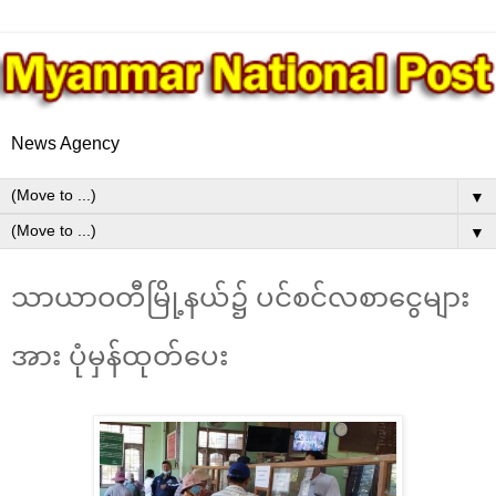
News Agency
▼
▼
သာယာဝတီမြို့နယ်၌ ပင်စင်လစာငွေများ
အား ပုံမှန်ထုတ်ပေး