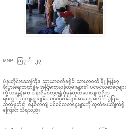
MNP - သြဂုတ် ၂၃
ပဲခူးတိုင်းဒေသကြီး၊ သာယာဝတီခရိုင်၊ သာယာဝတီမြို့ မြန်မာ့
စီးပွားရေးဘဏ်ခွဲမှ အငြိမ်းစားဝန်ထမ်းများ၏ ပင်စင်လစာငွေများ
ကို ယနေ့နံနက် ၆ နာရီမှစတင်၍ ပုံမှန်ထုတ်ပေးလျက်ရှိရာ
ရပ်ကွက်၊ ကျေးရွာများမှ ပင်စင်စားများအား နေ့အလိုက် ခွဲခြား
သတ်မှတ်၍ စနစ်တကျ ပင်စင်လစာငွေများကို ထုတ်ပေးလျက်ရှိ
ကြောင်း သိရသည်။