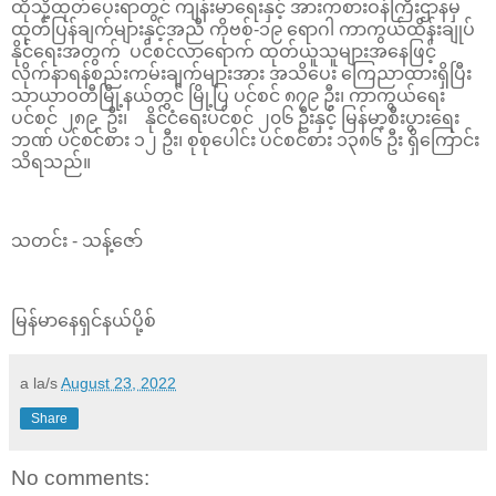
ထိုသို့ထုတ်ပေးရာတွင် ကျန်းမာရေးနှင့် အားကစားဝန်ကြီးဌာနမှ
ထုတ်ပြန်ချက်များနှင့်အညီ ကိုဗစ်-၁၉ ရောဂါ ကာကွယ်ထိန်းချုပ်
နိုင်ရေးအတွက် ပင်စင်လာရောက် ထုတ်ယူသူများအနေဖြင့်
လိုက်နာရန်စည်းကမ်းချက်များအား အသိပေး ကြေညာထားရှိပြီး
သာယာဝတီမြို့နယ်တွင် မြို့ပြ ပင်စင် ၈၇၉ ဦး၊ ကာကွယ်ရေး
ပင်စင် ၂၈၉ ဦး၊ နိုင်ငံရေးပင်စင် ၂၀၆ ဦးနှင့် မြန်မာ့စီးပွားရေး
ဘဏ် ပင်စင်စား ၁၂ ဦး၊ စုစုပေါင်း ပင်စင်စား ၁၃၈၆ ဦး ရှိကြောင်း
သိရသည်။
သတင်း - သန့်ဇော်
မြန်မာနေရှင်နယ်ပို့စ်
a la/s
August 23, 2022
Share
No comments: