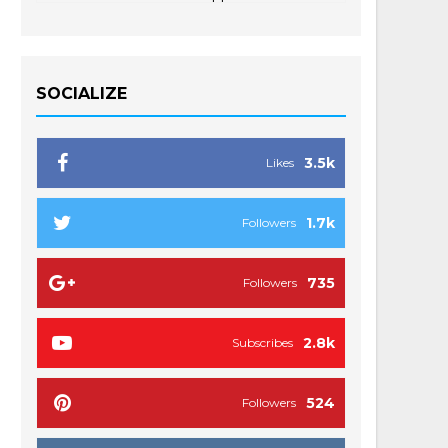
SOCIALIZE
3.5k
Likes
1.7k
Followers
735
Followers
2.8k
Subscribes
524
Followers