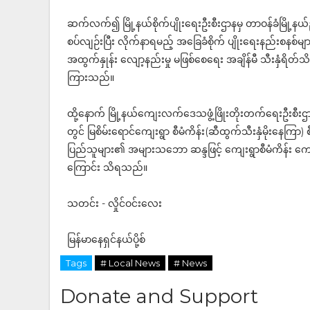
ဆက်လက်၍ မြို့နယ်စိုက်ပျိုးရေးဦးစီးဌာနမှ တာဝန်ခံမြို့နယ်ဦးစီ
စပ်လျဉ်းပြီး လိုက်နာရမည့် အခြေခံစိုက် ပျိုးရေးနည်းစနစ်မျာ
အထွက်နှုန်း လျော့နည်းမှု မဖြစ်စေရေး အချိန်မီ သီးနှံရိတ်
ကြားသည်။
ထို့နောက် မြို့နယ်ကျေးလက်ဒေသဖွံ့ဖြိုးတိုးတက်ရေးဦးစီးဌာန မြ
တွင် မြစိမ်းရောင်ကျေးရွာ စီမံကိန်း(ဆီထွက်သီးနှံမိုးနေ
ပြည်သူများ၏ အများသဘော ဆန္ဒဖြင့် ကျေးရွာစီမံကိန်း ကော
ကြောင်း သိရသည်။
သတင်း - လှိုင်ဝင်းလေး
မြန်မာနေရှင်နယ်ပို့စ်
Tags
# Local News
# News
Donate and Support