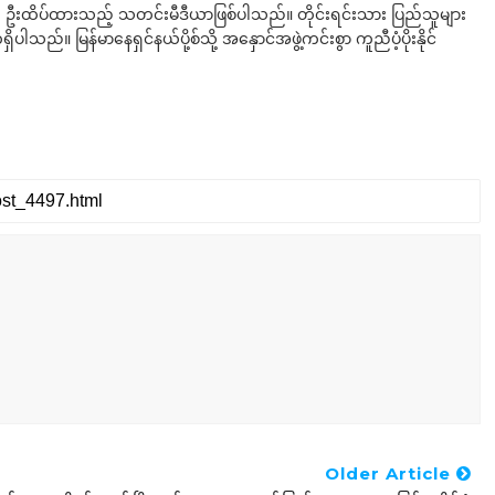
ို ဦးထိပ်ထားသည့် သတင်းမီဒီယာဖြစ်ပါသည်။ တိုင်းရင်းသား ပြည်သူများ
်။ မြန်မာနေရှင်နယ်ပို့စ်သို့ အနှောင်အဖွဲ့ကင်းစွာ ကူညီပံ့ပိုးနိုင်
Older Article