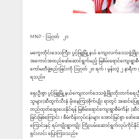
MNP - ဩဂုတ် ၂၁
မကွေးတိုင်းဒေသကြီး၊ ပွင့်ဖြူမြို့နယ် ကျေးလက်ဒေသဖွံ့ဖြိ
အကောင်အထည်ဖော်ဆောင်ရွက်မည့် မြစိမ်းရောင်ကျေးရွာစီမံကိန
ကော်မတီဖွဲ့စည်းခြင်းကို ဩဂုတ် ၂၀ ရက် ၊ မွန်းလွဲ ၂ နာရီက 
ရသည်။
ရှေးဦးစွာ ပွင့်ဖြူမြို့နယ်ကျေးလက်ဒေသဖွံ့ဖြိုးတိုးတက်ရ
သူများ(ဆီထွက်သီးနှံ မိုးနေကြာ)စိုက်ပျိုး ရာတွင် အဆင်ပြ
တည်ထုတ်ချေးပေးနိုင်ရန် မြစိမ်းရောင်ကျေးရွာစီမံကိန်း (
ခြင်းဖြစ်ကြောင်း ၊ စီမံကိန်းလုပ်ငန်းများ အောင်မြင်စွာ ဖော
ကြောင်းနှင့် ‌ရပ်ကျိုးရွာကျိုး ကြိုးပမ်းဆောင်ရွက်လုပ်ကို
ရှင်းလင်း ပြောကြားသည်။