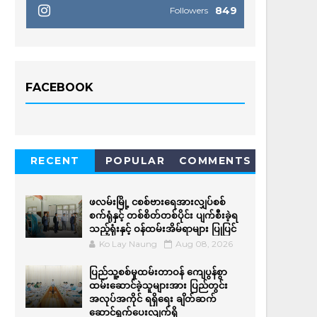
849
Followers
FACEBOOK
RECENT
POPULAR
COMMENTS
ဖလမ်းမြို့ ငစစ်ဗားရေအားလျှပ်စစ်
စက်ရုံနှင့် တစ်စိတ်တစ်ပိုင်း ပျက်စီးခဲ့ရ
သည့်ရုံးနှင့် ဝန်ထမ်းအိမ်ရာများ ပြုပြင်
Ko Lay Naung
Aug 08, 2026
ပြည်သူ့စစ်မှုထမ်းတာဝန် ကျေပွန်စွာ
ထမ်းဆောင်ခဲ့သူများအား ပြည်တွင်း
အလုပ်အကိုင် ရရှိရေး ချိတ်ဆက်
ဆောင်ရွက်ပေးလျက်ရှိ