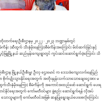
ုးတိုးတက်ရေးဦးစီးဌာနမှ ၂၀၂၂ - ၂၀၂၃ ဘဏ္ဍာနှစ်တွင်
်း (ဆီထွက် သီးနှံမိုးနေကြာ)စီမံကိန်းအကြောင်း မိတ်ဆက်ခြင်းနှင့်
ပွင့်ဖြူမြို့နယ် ဆည်မုန်းကျေးရွာတွင် ကွင်းဆင်းဆောင်ရွက်ခဲ့ကြောင်း သိ
ေးဦးစီးဌာန မြို့နယ်ဦးစီးမှူး ဦးလှ ဌေးမောင် က ဒေသခံကျေးလက်နေပြည်
ေစွာ စိုက်ပျိုးသွားနိုင်ရေးအတွက် အတိုးနှုန်းသက်သာသောချေးငွေအား မ
ဆီထွက်သီးနှံမိုးနေကြာ) စီမံကိန်းကို အကောင်အထည်ဖော် ဆောင်ရွက် ပေးရ
်ဆောင်နိုင်ရေးအတွက် ကော်မတီဝင်များ ဖွဲ့စည်း ဆောင်ရွက်ရန် လိုအပ်
င်နိုင် သောသူများကို ကော်မတီဝင်အဖြစ် ဆန္ဒပြုရွေးချယ်ပေးစေလိုကြောင်း