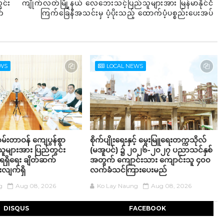
ွင်း
ကျိုက်လတ်မြို့နယ် လေဘေးသင့်ပြည်သူများအား မြန်မာနိုင်ငံ
က်
ကြက်ခြေနီအသင်းမှ ပံ့ပိုးသည့် ထောက်ပံ့ပစ္စည်းပေးအပ်
EWS
LOCAL NEWS
ထမ်းတာဝန် ကျေပွန်စွာ
စိုက်ပျိုးရေးနှင့် မွေးမြူရေးတက္ကသိုလ်
သူများအား ပြည်တွင်း
(မအူပင်) ၌ ၂၀၂၆-၂၀၂၇ ပညာသင်နှစ်
ရရှိရေး ချိတ်ဆက်
အတွက် ကျောင်းသား ကျောင်းသူ ၄၀၀
လျက်ရှိ
လက်ခံသင်ကြားပေးမည်
g
Aug 08, 2026
Ko Lay Naung
Aug 08, 2026
DISQUS
FACEBOOK