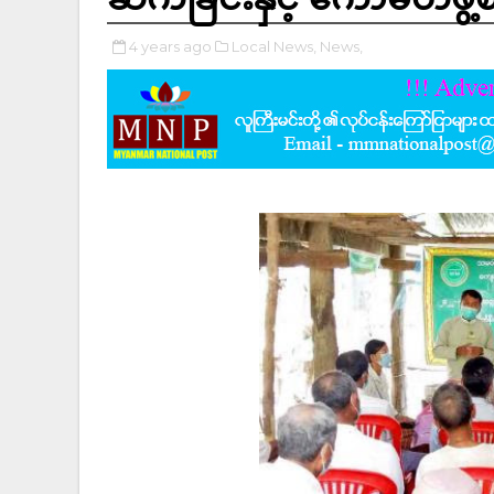
4 years ago
Local News,
News,