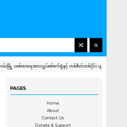
 ငစစ်ဗားရေအားလျှပ်စစ်စက်ရုံနှင့် တစ်စိတ်တစ်ပိုင်း ပျက်စီးခဲ့ရသည့်ရုံးနှင့် ဝန
PAGES
Home
About
Contact Us
Donate & Support