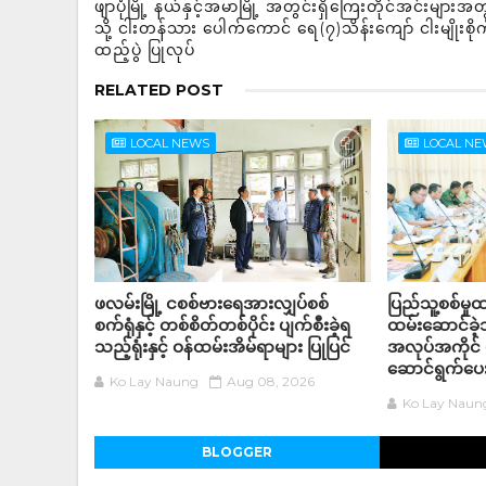
ဖျာပုံမြို့ နယ်နှင့်အမာမြို့ အတွင်းရှိကြေးတိုင်အင်းများအတ
သို့ ငါးတန်သား ပေါက်ကောင် ရေ(၇)သိန်းကျော် ငါးမျိုးစို
ထည့်ပွဲ ပြုလုပ်
RELATED POST
LOCAL NEWS
LOCAL N
ဖလမ်းမြို့ ငစစ်ဗားရေအားလျှပ်စစ်
ပြည်သူ့စစ်မှု
စက်ရုံနှင့် တစ်စိတ်တစ်ပိုင်း ပျက်စီးခဲ့ရ
ထမ်းဆောင်ခဲ့
သည့်ရုံးနှင့် ဝန်ထမ်းအိမ်ရာများ ပြုပြင်
အလုပ်အကိုင် 
ဆောင်ရွက်ပေး
Ko Lay Naung
Aug 08, 2026
Ko Lay Naun
BLOGGER