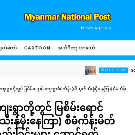
News Agency
ွှတ်တော်
CARTOON
အယ်ဒီတာ့ အာဘော်
ဖလမ်းမြို့
LOCAL NEWS
ကျေးရွာတို့တွင် မြစိမ်းရောင်ကျေးရွာစိမံကိန်း (ဆီထွက်သီးနှံမိုးနေကြာ) စီမံကိန်း
ျေးရွာတို့တွင် မြစိမ်းရောင်
ီးနှံမိုးနေကြာ) စီမံကိန်းမိတ်
့စည်းခြင်းများ ဆောင်ရွက်