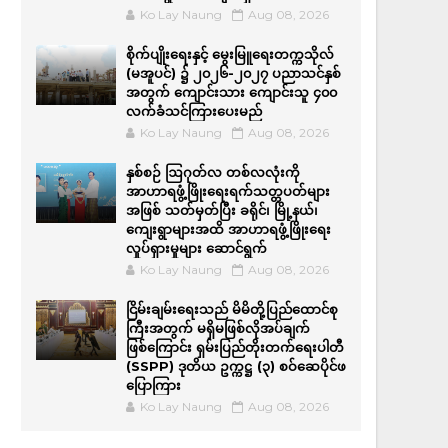
Ko Lay Naung
Aug 08, 2026
စိုက်ပျိုးရေးနှင့် မွေးမြူရေးတက္ကသိုလ်
(မအူပင်) ၌ ၂၀၂၆-၂၀၂၇ ပညာသင်နှစ်
အတွက် ကျောင်းသား ကျောင်းသူ ၄၀၀
လက်ခံသင်ကြားပေးမည်
Ko Lay Naung
Aug 08, 2026
နှစ်စဉ် ဩဂုတ်လ တစ်လလုံးကို
အာဟာရဖွံ့ဖြိုးရေးရက်သတ္တပတ်များ
အဖြစ် သတ်မှတ်ပြီး ခရိုင်၊ မြို့နယ်၊
ကျေးရွာများအထိ အာဟာရဖွံ့ဖြိုးရေး
လှုပ်ရှားမှုများ ဆောင်ရွက်
Ko Lay Naung
Aug 08, 2026
ငြိမ်းချမ်းရေးသည် မိမိတို့ပြည်ထောင်စု
ကြီးအတွက် မရှိမဖြစ်လိုအပ်ချက်
ဖြစ်ကြောင်း ရှမ်းပြည်တိုးတက်ရေးပါတီ
(SSPP) ဒုတိယ ဥက္ကဋ္ဌ (၃) စဝ်ဆေပိုင်ဖ
ပြောကြား
Ko Lay Naung
Aug 08, 2026