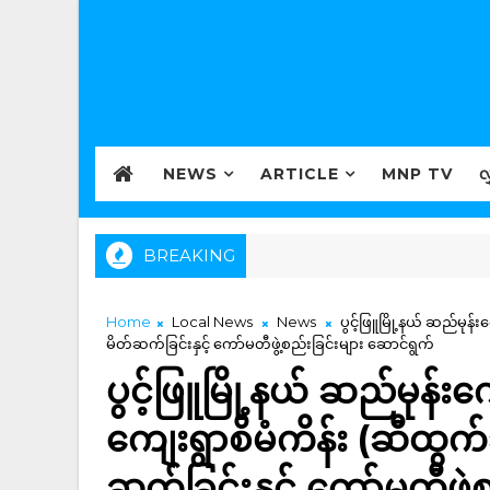
NEWS
ARTICLE
MNP TV
လ
BREAKING
Home
Local News
News
ပွင့်ဖြူမြို့နယ် ဆည်မုန်း
မိတ်ဆက်ခြင်းနှင့် ကော်မတီဖွဲ့စည်းခြင်းများ ဆောင်ရွက်
ပွင့်ဖြူမြို့နယ် ဆည်မုန်းက
ကျေးရွာစိမံကိန်း (ဆီထွက်သ
ဆက်ခြင်းနှင့် ကော်မတီဖွဲ