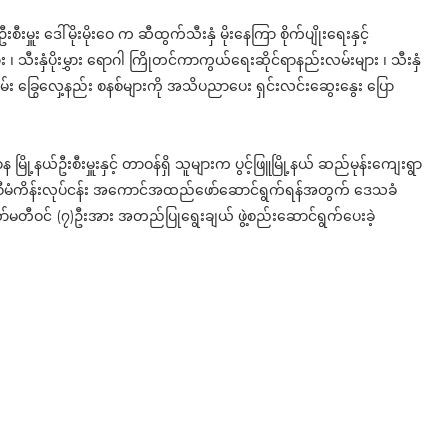
းမှူး ဒေါ်မိုးမိုးဝေ က ဆီထွက်သီးနှံ မိုးနေကြာ စိုက်ပျိုးရေးနှင့်
း ၊ သီးနှံပိုးမွှား ရောဂါ ကြိုတင်ကာကွယ်ရေးဆိုင်ရာနည်းလမ်းများ ၊ သီးနှံ
သိမ်း ခြွေလှေ့နည်း စနစ်များကို အသိပညာပေး ရှင်းလင်းဆွေးနွေး ပြော
ို့နယ်ဦးစီးမှူးနှင့် တာဝန်ရှိ သူများက ပွင့်ဖြူမြို့နယ် ဆည်မုန်းကျေးရွာ
ကြာ) စီမံကိန်းလုပ်ငန်း အကောင်အထည်ဖော်ဆောင်ရွက်ရန်အတွက် ဒေသခံ
်မတီဝင် (၇)ဦးအား အတည်ပြုရွေးချယ် ဖွဲ့စည်းဆောင်ရွက်ပေးခဲ့