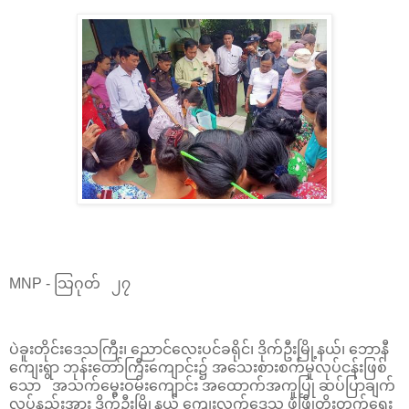
MNP - သြဂုတ် ၂၇
ပဲခူးတိုင်းဒေသကြီး၊ ညောင်လေးပင်ခရိုင်၊ ဒိုက်ဦးမြို့နယ်၊ ဘောနီ
ကျေးရွာ ဘုန်းတော်ကြီးကျောင်း၌ အသေးစားစက်မှုလုပ်ငန်းဖြစ်
သော အသက်မွေးဝမ်းကျောင်း အထောက်အကူပြု ဆပ်ပြာချက်
လုပ်နည်းအား ဒိုက်ဦးမြို့နယ် ကျေးလက်ဒေသ ဖွံဖြိုတိုးတက်ရေး