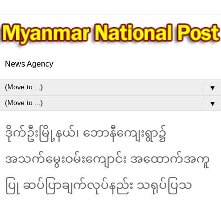
News Agency
▼
▼
ဒိုက်ဦးမြို့နယ်၊ ဘောနီကျေးရွာ၌
အသက်မွေးဝမ်းကျောင်း အထောက်အကူ
ပြု ဆပ်ပြာချက်လုပ်နည်း သရုပ်ပြသ