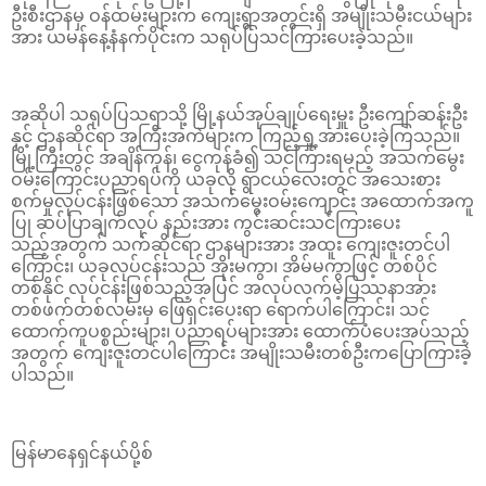
ဦးစီးဌာနမှ ဝန်ထမ်းများက ကျေးရွာအတွင်းရှိ အမျိုးသမီးငယ်များ
အား ယမန်နေ့နံနက်ပိုင်းက သရုပ်ပြသင်ကြားပေးခဲ့သည်။
အဆိုပါ သရုပ်ပြသရာသို့ မြို့နယ်အုပ်ချုပ်ရေးမှူး ဦးကျော်ဆန်းဦး
နှင့် ဌာနဆိုင်ရာ အကြီးအကဲများက ကြည့်ရှု့အားပေးခဲ့ကြသည်။
မြို့ကြီးတွင် အချိန်ကုန်၊ ငွေကုန်ခံ၍ သင်ကြားရမည့် အသက်မွေး
ဝမ်းကြောင်းပညာရပ်ကို ယခုလို ရွာငယ်လေးတွင် အသေးစား
စက်မှုလုပ်ငန်းဖြစ်သော အသက်မွေးဝမ်းကျောင်း အထောက်အကူ
ပြု ဆပ်ပြာချက်လုပ် နည်းအား ကွင်းဆင်းသင်ကြားပေး
သည့်အတွက် သက်ဆိုင်ရာ ဌာနများအား အထူး ကျေးဇူးတင်ပါ
ကြောင်း၊ ယခုလုပ်ငန်းသည် အိုးမကွာ၊ အိမ်မကွာဖြင့် တစ်ပိုင်
တစ်နိုင် လုပ်ငန်းဖြစ်သည့်အပြင် အလုပ်လက်မဲ့ပြဿနာအား
တစ်ဖက်တစ်လမ်းမှ ဖြေရှင်းပေးရာ ရောက်ပါကြောင်း၊ သင်
ထောက်ကူပစ္စည်းများ၊ ပညာရပ်များအား ထောက်ပံပေးအပ်သည့်
အတွက် ကျေးဇူးတင်ပါကြောင်း‌‌ အမျိုးသမီးတစ်ဦးကပြောကြားခဲ့
ပါသည်။
မြန်မာနေရှင်နယ်ပို့စ်