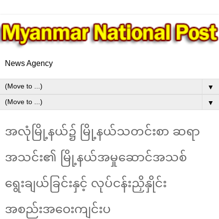
News Agency
▼
▼
အလုံမြို့နယ်၌ မြို့နယ်သတင်းစာ ဆရာ
အသင်း၏ မြို့နယ်အမှုဆောင်အသစ်
ရွေးချယ်ခြင်းနှင့် လုပ်ငန်းညှိနှိုင်း
အစည်းအဝေးကျင်းပ