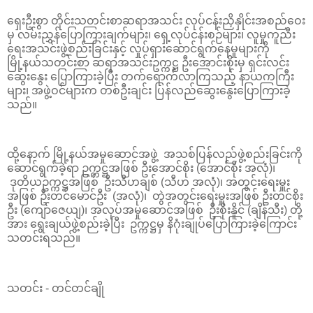
ရှေးဦးစွာ တိုင်းသတင်းစာဆရာအသင်း လုပ်ငန်းညှိနှိုင်းအစည်ဝေး
မှ လမ်းညွှန်ပြောကြားချက်များ၊ ရှေ့လုပ်ငန်းစဉ်များ၊ လူမှုကူညီး
ရေးအသင်းဖွဲ့စည်းခြင်းနှင့် လှုပ်ရှားဆောင်ရွက်နေမှုများကို
မြို့နယ်သတင်းစာ ဆရာအသင်းဥက္ကဋ္ဌ ဦးအောင်းစိုးမှ ရှင်းလင်း
ဆွေးနွေး ပြောကြားခဲ့ပြီး တက်ရောက်လာကြသည့် နာယကကြီး
များ၊ အဖွဲ့ဝင်များက တစ်ဦးချင်း ပြန်လည်ဆွေးနွေးပြောကြားခဲ့
သည်။
ထို့နောက် မြို့နယ်အမှုဆောင်အဖွဲ့ အသစ်ပြန်လည်ဖွဲ့စည်းခြင်းကို
ဆောင်ရွက်ခဲ့ရာ ဥက္ကဋ္ဌအဖြစ် ဦးအောင်စိုး (အောင်စိုး အလုံ)၊
ဒုတိယဥက္ကဋ္ဌအဖြစ် ဦးသီဟချစ် (သီဟ အလုံ)၊ အတွင်းရေးမှူး
အဖြစ် ဦးတင်မောင်ဦး (အလုံ)၊ တွဲအတွင်းရေးမှူးအဖြစ် ဦးတင်စိုး
ဦး (ကျော်ဇေယျ)၊ အလုပ်အမှုဆောင်အဖြစ် ဦးစိုးနိူင် (ချိန်သီး) တို့
အား ရွေးချယ်ဖွဲ့စည်းခဲ့ပြီး ဥက္ကဋ္ဌမှ နိဂုံးချုပ်ပြောကြားခဲ့ကြောင်း
သတင်းရသည်။
သတင်း - တင်တင်ချို