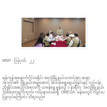
MNP - သြဂုတ် ၂၂
ရန်ကုန်အနောက်ပိုင်းခရိုင်၊ အလုံမြို့နယ်သတင်းစာ ဆရာ
အသင်း၏ မြို့နယ်အမှုဆောင် အသစ်ရွေးချယ်ခြင်းနှင့် လုပ်ငန်း
ညှိနှိုင်းအစည်းအဝေးကို ယမန်နေ့ မွန်းလွဲ ၁ နာရီက အလုံမြို့နယ်၊
သစ်တောရက်ကွက်၊ ကမ်းနားလမ်းရှိ OMEGA ခန်းမတွင် ကျင်းပ
ပြုလုပ်ကြောင်း သိရသည်။