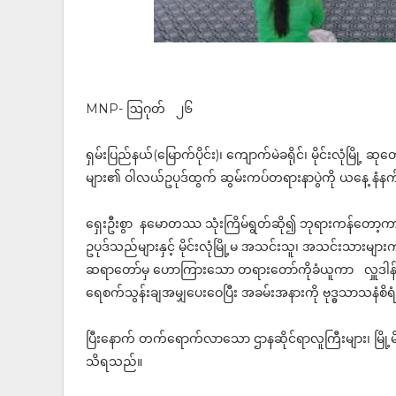
MNP- ဩဂုတ် ၂၆
ရှမ်းပြည်နယ်(မြောက်ပိုင်း)၊ ကျောက်မဲခရိုင်၊ မိုင်းလုံမြို့
များ၏ ဝါလယ်ဥပုဒ်ထွက် ဆွမ်းကပ်တရားနာပွဲကို ယနေ့ နံနက် 
ရှေးဦးစွာ နမောတဿ သုံးကြိမ်ရွတ်ဆို၍ ဘုရားကန်တော့ကာ အခမ်း
ဥပုဒ်သည်များနှင့် မိုင်းလုံမြို့မ အသင်းသူ၊ အသင်းသာ
ဆရာတော်မှ ဟောကြားသော တရားတော်ကိုခံယူကာ လှူဒါန်းမှ
ရေစက်သွန်းချအမျှပေးဝေပြီး အခမ်းအနားကို ဗုဒ္ဓသာသနံစိရံ
ပြီးနောက် တက်ရောက်လာသော ဌာနဆိုင်ရာလူကြီးများ၊ မြို့မိမြိ
သိရသည်။