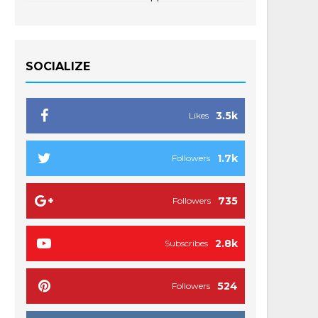
SOCIALIZE
3.5k
Likes
1.7k
Followers
735
Followers
2.8k
Subscribes
524
Followers