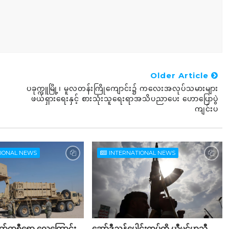
Older Article
ပခုက္ကူမြို့၊ မူလတန်းကြိုကျောင်း၌ ကလေးအလုပ်သမားများ
ဖယ်ရှားရေးနှင့် စားသုံးသူရေးရာအသိပညာပေး ဟောပြောပွဲ
ကျင်းပ
TIONAL NEWS
INTERNATIONAL NEWS
တ်ထရီရော့ လေကြောင်း
ဆော်ဒီညွန့်ပေါင်းတပ်ကို ယီမင်ဟူသီ