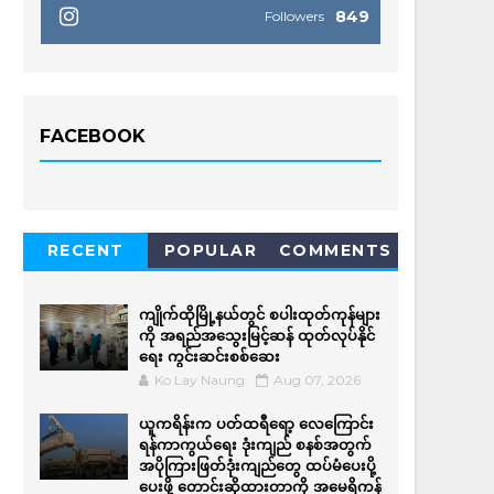
849
Followers
FACEBOOK
RECENT
POPULAR
COMMENTS
ကျိုက်ထိုမြို့နယ်တွင် စပါးထုတ်ကုန်များ
ကို အရည်အ‌သွေးမြင့်ဆန် ထုတ်လုပ်နိုင်
ရေး ကွင်းဆင်းစစ်ဆေး
Ko Lay Naung
Aug 07, 2026
ယူကရိန်းက ပတ်ထရီရော့ လေကြောင်း
ရန်ကာကွယ်ရေး ဒုံးကျည် စနစ်အတွက်
အပိုကြားဖြတ်ဒုံးကျည်တွေ ထပ်မံပေးပို့
ပေးဖို့ တောင်းဆိုထားတာကို အမေရိကန်