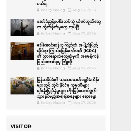
ပယ်ချ
Ko Lay Naung
Aug 07, 2026
ဆော်ဒီညွန့်ပေါင်းတပ်ကို ယီမင်ဟူသီတွေ
က တိုက်ခိုက်မှုတွေ လုပ်ပြီ
Ko Lay Naung
Aug 07, 2026
ဒေါ်အောင်ဆန်းစုကြည်ထံ အပြည်ပြည်
ဆိုင်ရာ ကြက်ခြေနီကော်မတီ (ICRC)
၏ သွားရောက်တွေ့ဆုံမှုကို အမေရိကန်
ပြည်ထောင်စုမှ ကြိုဆို
Ko Lay Naung
Aug 07, 2026
မြန်မာနိုင်ငံ၏ သဘာဝဓာတ်ငွေ့စီမံကိန်း
များတွင် ထိုင်းနိုင်ငံမှ ကုမ္ပဏီများ
ရင်းနှီးမြှုပ်နှံမှုများ တိုးမြှင့်ဆောင်ရွက်
သွားနိုင်မည့်အခြေအနေများ ဆွေးနွေး
Ko Lay Naung
Aug 07, 2026
VISITOR