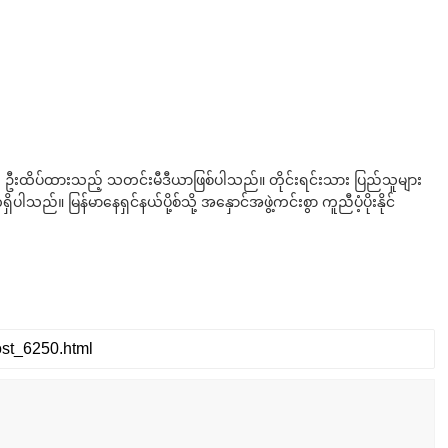
ို ဦးထိပ်ထားသည့် သတင်းမီဒီယာဖြစ်ပါသည်။ တိုင်းရင်းသား ပြည်သူများ
်။ မြန်မာနေရှင်နယ်ပို့စ်သို့ အနှောင်အဖွဲ့ကင်းစွာ ကူညီပံ့ပိုးနိုင်