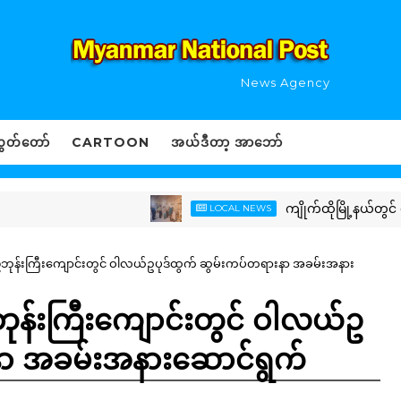
News Agency
ွှတ်တော်
CARTOON
အယ်ဒီတာ့ အာဘော်
ကျိုက်ထိုမြို့နယ်တွင် စပါး
LOCAL NEWS
ပြည့်ဘုန်းကြီးကျောင်းတွင် ဝါလယ်ဥပုဒ်ထွက် ဆွမ်းကပ်တရားနာ အခမ်းအနား
့်ဘုန်းကြီးကျောင်းတွင် ဝါလယ်ဥ
နာ အခမ်းအနားဆောင်ရွက်