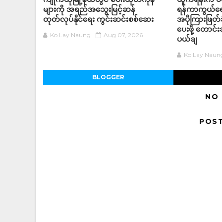
များကို အရည်အ‌သွေးမြင့်ဆန်
ရန်ကာကွယ်ရေ
ထုတ်လုပ်နိုင်ရေး ကွင်းဆင်းစစ်ဆေး
အပိုကြားဖြတ်ဒ
ပေးဖို့ တောင
Ko Lay Naung
Aug 07, 2026
ပယ်ချ
Ko Lay Naun
BLOGGER
NO
POS