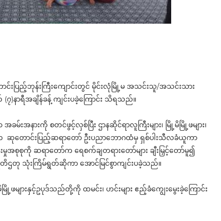
 ဆုတောင်းပြည့်ဘုန်းကြီးကျောင်းတွင် မိုင်းလုံမြို့မ အသင်းသူ/အသင်းသား
(၇)နာရီအချိန်ခန့် ကျင်းပခဲ့ကြောင်း သိရသည်။
အနားကို စတင်ဖွင့်လှစ်ပြီး ဌာနဆိုင်ရာလူကြီးများ၊ မြို့မိမြို့ဖများ၊
းများက ဆုတောင်းပြည့်ဆရာတော် ဦးပညာဘောဂထံမှ ရှစ်ပါးသီလခံယူကာ
ုအစုစုကို ဆရာတော်က ရေစက်ချတရားတော်များ ချီးမြှင့်တော်မူ၍
တိဌတု သုံးကြိမ်ရွတ်ဆိုကာ အောင်မြင်စွာကျင်းပခဲ့သည်။
ု့ဖများနှင့်ဥပုဒ်သည်တို့ကို ထမင်း၊ ဟင်းများ ဧည့်ခံကျွေးမွေးခဲ့ကြောင်း