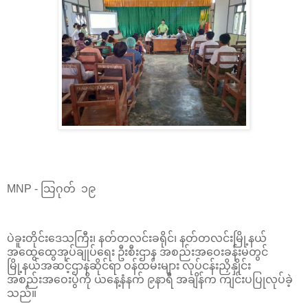
MNP - သြဂုတ် ၁၉
ပဲခူးတိုင်းဒေသကြီး၊ နတ်တလင်းခရိုင်၊ နတ်တလင်းမြို့နယ်
အထွေထွေအုပ်ချုပ်ရေး ဦးစီးဌာန အစည်းအဝေးခန်းမတွင်
မြို့နယ်အဆင့်ဌာနဆိုင်ရာ ဝန်ထမ်းများ လုပ်ငန်းညှိနှိုင်း
အစည်းအဝေးပွဲကို ယနေ့နံနက် ၉နာရီ အချိန်က ကျင်းပပြုလုပ်ခဲ့
သည်။