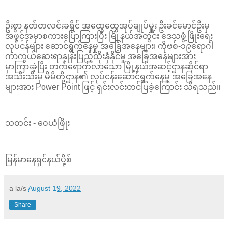
ဦးစွာ နတ်တလင်းခရိုင် အထွေထွေအုပ်ချုပ်မှူး ဦးခင်မောင်ဦးမှ
အဖွင့်အမှာစကားပြောကြားပြီး မြို့နယ်အတွင်း ဒေသဖွံ့ဖြိုးရေး
လုပ်ငန်များ ဆောင်ရွက်နေမှု အခြေအနေများ၊ ကိုဗစ်-၁၉ရောဂါ
ကာကွယ်ဆေးရာနှုန်းပြည့်ထိုးနှံနိုင်မှု အခြေအနေများအား
မှာကြားခဲ့ပြီး တက်ရောက်လာသော မြို့နယ်အဆင့်ဌာနဆိုင်ရာ
အသီးသီးမှ မိမိတို့ဌာန၏ လုပ်ငန်းဆောင်ရွက်နေမှု အခြေအနေ
များအား Power Point ဖြင့် ရှင်းလင်းတင်ပြခဲ့ကြောင်း သိရသည်။
သတင်း - ဝေယံဖြိုး
မြန်မာနေရှင်နယ်ပို့စ်
a la/s
August 19, 2022
Share