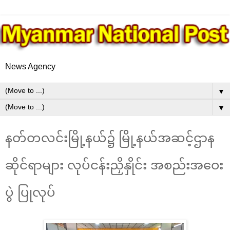
News Agency
▼
▼
နတ်တလင်းမြို့နယ်၌ မြို့နယ်အဆင့်ဌာန
ဆိုင်ရာများ လုပ်ငန်းညှိနှိုင်း အစည်းအဝေး
ပွဲ ပြုလုပ်