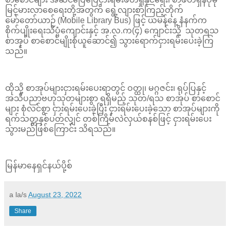
မြင့်မားလာစေရေးတို့အတွက် ရွေ့လျားစာကြည့်တိုက်
မော်တော်ယာဉ် (Mobile Library Bus) ဖြင့် ယမန်နေ့ နံနက်က
စိုက်ပျိုးရေးသိပ္ပံကျောင်းနှင့် အ.လ.က(၄) ကျောင်းသို့ သုတရသ
စာအုပ် စာစောင်မျိုးစုံယူဆောင်၍ သွားရောက်ငှားရမ်းပေးခဲ့ကြ
သည်။
ထိုသို့ စာအုပ်များငှားရမ်းပေးရာတွင် ဝတ္ထု၊ မဂ္ဂဇင်း၊ ရုပ်ပြနှင့်
အသိပညာဗဟုသုတများစွာ ရရှိမည့် သုတ/ရသ စာအုပ် စာစောင်
များ စုံလင်စွာ ငှားရမ်းပေးခဲ့ပြီး ငှားရမ်းပေးခဲ့သော စာအုပ်များကို
ရက်သတ္တနှစ်ပတ်လျှင် တစ်ကြိမ်လဲလှယ်စနစ်ဖြင့် ငှားရမ်းပေး
သွားမည်ဖြစ်ကြောင်း သိရသည်။
မြန်မာနေရှင်နယ်ပို့စ်
a la/s
August 23, 2022
Share