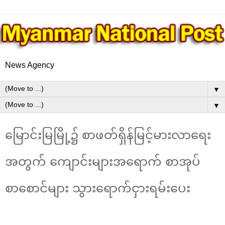
News Agency
▼
▼
မြောင်းမြမြို့၌ စာဖတ်ရှိန်မြင့်မားလာရေး
အတွက် ကျောင်းများအရောက် စာအုပ်
စာစောင်များ သွားရောက်ငှားရမ်းပေး