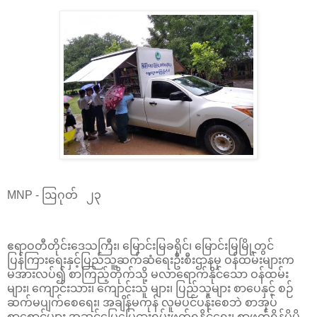
MNP - ဩဂုတ် ၂၃
ဧရာဝတီတိုင်းဒေသကြီး၊ မြောင်းမြခရိုင်၊ မြောင်းမြမြို့တွင်
ပြန်ကြားရေးနှင့်ပြည်သူ့ဆက်ဆံရေးဦးစီးဌာနမှ ဝန်ထမ်းများက
မအားလပ်၍ စာကြည့်တိုက်သို့ မလာရောက်နိုင်သော ဝန်ထမ်း
များ၊ ကျောင်းသား၊ ကျောင်းသူ များ၊ ပြည်သူများ စာပေနှင့် စဉ်
ဆက်မပျက်စေရေး၊ အချိန်မကုန် လူမပင်ပန်းစေဘဲ စာအုပ်
စာစောင်များ အဆင်ပြေပြေငှားရမ်းဖတ်ရှုနိုင်ရေး၊ စာဖတ်ရှိန်ပိုမို