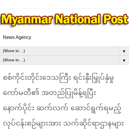
News Agency
▼
▼
စစ်ကိုင်းတိုင်းဒေသကြီး ရင်းနှီးမြှုပ်နှံမှု
ကော်မတီ၏ အတည်ပြုမိန့်ရပြီး
နောက်ပိုင်း ဆက်လက် ဆောင်ရွက်ရမည့်
လုပ်ငန်းစဉ်များအား သက်ဆိုင်ရာဌာနများ