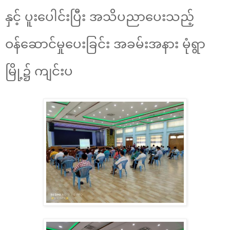
နှင့် ပူးပေါင်းပြီး အသိပညာပေးသည့်
ဝန်ဆောင်မှုပေးခြင်း အခမ်းအနား မုံရွာ
မြို့၌ ကျင်းပ