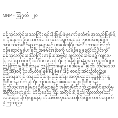
MNP - ဩဂုတ် ၂၀
စစ်ကိုင်းတိုင်းဒေသကြီး ရင်းနှီးမြှုပ်နှံမှုကော်မတီ၏ အတည်ပြုမိန့်
ရပြီးနောက်ပိုင်း ဆက်လက် ဆောင်ရွက်ရမည့် လုပ်ငန်းစဉ်များ
အား သက်ဆိုင်ရာ ဌာနများနှင့် ပူးပေါင်းပြီး အသိပညာပေးသည့်
ဝန်ဆောင်မှုပေးခြင်း အခမ်းအနားကို ယမန်နေ့ နေ့လယ်ပိုင်းက
စစ်ကိုင်းတိုင်းဒေသကြီး အစိုးရအဖွဲ့ရုံး ချင်းတွင်းခန်းမ၌ ကျင်းပ
ပြုလုပ်ရာ စစ်ကိုင်းတိုင်း ဒေသကြီး ရင်းနှီးမြှုပ်နှံမှုနှင့် ကုမ္ပဏီများ
ညွှန်ကြားမှုဦးစီးဌာနမှ ညွှန်ကြားရေးမှူး ဒေါ်မေမျိုးဇော်၊ တိုင်းဒေသ
ကြီးအဆင့် လယ်ယာမြေစီခန့်ခွဲရေးနှင့် စာရင်းအင်းဦးစီးဌာန၊
ပတ်ဝန်းကျင် ထိန်းသိမ်းရေး ဦးစီးဌာန၊ အလုပ်သမားညွှန်ကြားမှု
ဦးစီးဌာန၊ စက်မှုကြီးကြပ်ရေးနှင့် စစ်ဆေးရေး ဦးစီးဌာန၊
ပြည်တွင်းအခွန်များ ဦးစီးဌာနနှင့် အခြားမိတ်ဖက် ဌာနဆိုင်ရာတို့မှ
အကြီးအကဲများ၊ တိုင်းဒေသကြီး အတွင်းရှိ ဖိတ်ကြားထားသော
လုပ်ငန်းရှင်ကြီးများနှင့် ကိုယ်စားလှယ်တော်ကြီးများ တက်ရောက်
ခဲ့ကြသည်။