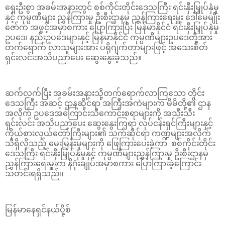
ရှေးဦးစွာ အခမ်းအနားတွင် စစ်ကိုင်းတိုင်းဒေသကြီး ရင်းနှီးမြှုပ်နှံမှု
နှင့် ကုမ္ပဏီများ ညွှန်ကြားမှု ဦးစီးဌာနမှ ညွှန်ကြားရေးမှူး ဒေါ်မေမျိုး
ဇော်က အဖွင့်အမှာစကား ပြောကြားပြီး မြန်မာနိုင်ငံ ရင်းနှီးမြှုပ်နှံမှု
ဥပဒေ၊ နည်းဥပဒေများနှင့် မြန်မာနိုင်ငံ ကုမ္ပဏီများဥပဒေတို့အား
တက်ရောက် လာသူများအား ပရိုဂျက်တာများဖြင့် အသေးစိတ်
ရှင်းလင်းအသိပညာပေး ဆွေးနွေးခဲ့သည်။
ဆက်လက်ပြီး အခမ်းအနားသို့တက်ရောက်လာကြသော တိုင်း
ဒေသကြီး အဆင့် ဌာနဆိုင်ရာ အကြီးအကဲများက မိမိတို့၏ ဌာန
အလိုက် ဥပဒေအကြောင်းသိကောင်းစရာများကို အသီးသီး
ရှင်းလင်း အသိပညာပေး ဆွေးနွေးကြရာ လုပ်ငန်းရှင်ကြီးများနှင့်
ကိုယ်စားလှယ်တော်ကြီးများ၏ သက်ဆိုင်ရာ ကဏ္ဍများအလိုက်
သိရှိလိုသည့် မေးမြန်းမှုများကို ဖြေကြားပေးခဲ့ကာ စစ်ကိုင်းတိုင်း
ဒေသကြီး ရင်းနှီးမြှုပ်နှံမှုနှင့် ကုမ္ပဏီများညွှန်ကြားမှု ဦးစီးဌာနမှ
ညွှန်ကြားရေးမှူးက နိဂုံးချုပ်အမှာစကား ပြောကြားခဲ့ကြောင်း
သတင်းရရှိသည်။
မြန်မာနေရှင်နယ်ပို့စ်