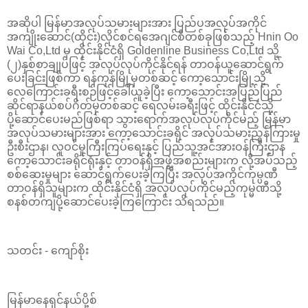
အဆိုပါ မြန်မာအလုပ်သမားများအား ပြည်ပအလုပ်အကိုင်
အကျိုးဆောင်(ထိုင်း)လိုင်စင်ရအေဂျင်စီတစ်ခုဖြစ်သည့် Hnin Oo
Wai Co,Ltd မှ ထိုင်းနိုင်ငံရှိ Goldenline Business Co,Ltd သို့
(၂)နှစ်စာချုပ်ဖြင့် အလုပ်လုပ်ကိုင်နိုင်ရန် တာဝန်ယူဆောင်ရွက်
ပေးခြင်းဖြစ်ကာ ရန်ကုန်မြို့မှတစ်ဆင့် ကော့သောင်းမြို့သို့
လေကြောင်းခရီးစဉ်ဖြင့်ခေါ်ယူခဲ့ပြီး ကော့သောင်းအပြည်ပြည်
ဆိုင်ရာနယ်စပ်ဂိတ်မှတစ်ဆင့် ရေလမ်းခရီးဖြင့် ထိုင်းနိုင်ငံသို့
ပို့ဆောင်ပေးမည်ဖြစ်ရာ သွားရောက်အလုပ်လုပ်ကိုင်မည့် မြန်မာ
အလုပ်သမားများအား ကော့သောင်းခရိုင် အလုပ်သမားညွှန်ကြားမှု
ဦးစီးဌာန၊ လူဝင်မှုကြီးကြပ်ရေးနှင့် ပြည်သူ့အင်အားဝန်ကြီးဌာန
ကော့သောင်းခရိုင်ရုံးနှင့် တာဝန်ရှိအဖွဲ့အစည်းများက လို့အပ်သည့်
စစ်ဆေးမှုများ ဆောင်ရွက်ပေးခဲ့ကြပြီး အလုပ်အကိုင်ကုမ္ပဏီ
တာဝန်ရှိသူများက ထိုင်းနိုင်ငံရှိ အလုပ်လုပ်ကိုင်မည့်ကုမ္မဏီသို့
စနစ်တကျပို့ဆောင်ပေးခဲ့ကြကြောင်း သိရသည်။
သတင်း - ကျော်စိုး
မြန်မာနေရှင်နယ်ပို့စ်