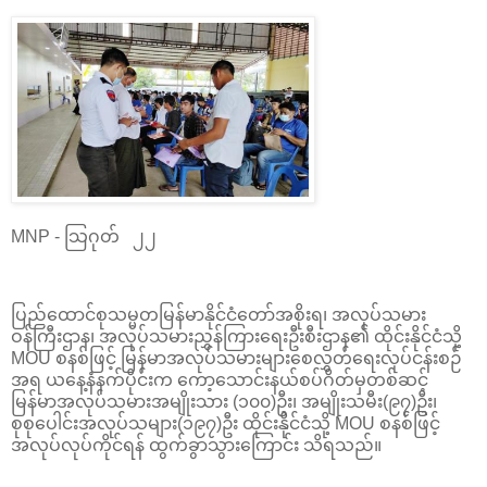
MNP - သြဂုတ် ၂၂
ပြည်ထောင်စုသမ္မတမြန်မာနိုင်ငံတော်အစိုးရ၊ အလုပ်သမား
ဝန်ကြီးဌာန၊ အလုပ်သမားညွှန်ကြားရေးဦးစီးဌာန၏ ထိုင်းနိုင်ငံသို့
MOU စနစ်ဖြင့် မြန်မာအလုပ်သမားများစေလွှတ်ရေးလုပ်ငန်းစဉ်
အရ ယနေ့နံနက်ပိုင်းက ကော့သောင်းနယ်စပ်ဂိတ်မှတစ်ဆင့်
မြန်မာအလုပ်သမားအမျိုးသား (၁၀၀)ဦး၊ အမျိုးသမီး(၉၇)ဦး၊
စုစုပေါင်းအလုပ်သများ(၁၉၇)ဦး ထိုင်းနိုင်ငံသို့ MOU စနစ်ဖြင့်
အလုပ်လုပ်ကိုင်ရန် ထွက်ခွာသွားကြောင်း သိရသည်။