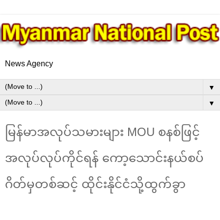
News Agency
▼
▼
မြန်မာအလုပ်သမားများ MOU စနစ်ဖြင့်
အလုပ်လုပ်ကိုင်ရန် ကော့သောင်းနယ်စပ်
ဂိတ်မှတစ်ဆင့် ထိုင်းနိုင်ငံသို့ထွက်ခွာ