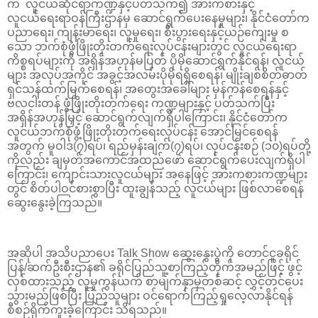
က လူငယ်ဆိုင်ရာကဏ္ဍနှင့်ပတ်သက်၍ အားကစားနှင့်
လူငယ်‌ရေးရာဝန်ကြီးဌာနမှ‌ ဆောင်ရွက်‌ပေးနေမှုများ၊ နိုင်ငံတော်က
ပညာရေး၊ ကျန်းမာရေး၊ လူမှုရေး၊ စီးပွားရေးနှင့်ယဉ်ကျေးမှု စ
သော ဘက်စုံဖွံဖြိုးတိုးတက်ရေးလုပ်ငန်းများတွင် လူငယ်ရေးရာ
ကိစ္စရပ်များကို အရှိန်အဟုန်မပြတ် ပိုမိုဆောင်ရွက်နိုင်ရန်၊ လူငယ်
များ အလုပ်အကိုင် အခွင့်အလမ်းပိုမိုရရှိစေရန်၊ မျိုးချစ်စိတ်ဓာတ်
ရှင်သန်ထက်မြက်စေရန်၊ အတွေးအခေါ်များ မှန်ကန်စေရန်နှင့်
ဗလငါးတန် ဖွံဖြိုးတိုးတက်ရေး ကဏ္ဍများနှင့် ပတ်သက်ပြီး
အရှိန်အဟုန်မြှင့် ဆောင်ရွက်လျက်ရှိပါကြောင်း၊ နိုင်ငံတော်က
လူငယ်ဘက်စုံဖွံ့ဖြိုးတိုးတက်ရေးလုပ်ငန်း အောင်မြင်စေရန်
အတွက် မူဝါဒ(၇)ရပ်၊ ရည်မှန်းချက်(၇)ရပ်၊ လုပ်ငန်းစဉ် (၁၀)ရပ်တို့
ကိုလည်း ချမှတ်အကောင်အထည်ဖော် ဆောင်ရွက်ပေးလျက်ရှိပါ
ကြောင်း၊ ကျောင်းသားလူငယ်များ အနေဖြင့် အားကစားကဏ္ဍများ
တွင် စိတ်ပါဝင်စားစွာပြီး ထူးချွန်သည့် လူငယ်များ ဖြစ်လာစေရန်
ဆွေးနွေးခဲ့ကြသည်။
အဆိုပါ အသိပညာပေး Talk Show ဆွေးနွေးပွဲကို တောင်ငူခရိုင်
ပြန်/ဆက်ဦးစီးဌာန၏ ခရိုင်ပြည်သူ့စာကြည့်တိုက်အမည်ဖြင့် ဖွင့်
လှစ်ထားသည့် လူမှုကွန်ယက် စာမျက်နှာမှတစ်ဆင့် လွှင့်တင်‌ပေး
သွားမည်ဖြစ်ပြီး ပြည်သူများ ဝင်ရောက်ကြည့်ရှုလေ့လာနိုင်ရန်
စီစဉ်ရိုက်ကူးခဲ့ကြောင်း သိရသည်။