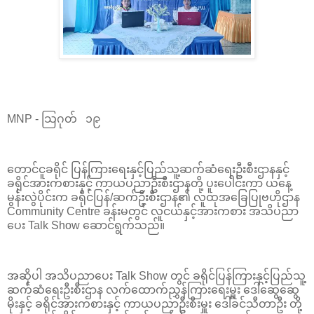
MNP - သြဂုတ် ၁၉
တောင်ငူခရိုင် ပြန်ကြားရေးနှင့်ပြည်သူ့ဆက်ဆံရေးဦးစီးဌာနနှင့်
ခရိုင်အားကစားနှင့် ကာယပညာဦးစီးဌာနတို့ ပူးပေါင်းကာ ယနေ့
မွန်းလွဲပိုင်းက ခရိုင်ပြန်/ဆက်ဦးစီးဌာန၏ လူထုအခြေပြုဗဟိုဌာန
Community Centre ခန်းမတွင် လူငယ်နှင့်အားကစား အသိပညာ
ပေး Talk Show ဆောင်ရွက်သည်။
အဆိုပါ အသိပညာပေး Talk Show တွင် ခရိုင်ပြန်ကြားနှင့်ပြည်သူ့
ဆက်ဆံရေးဦးစီးဌာန လက်ထောက်ညွှန်ကြားရေးမှူး ဒေါ်ဆွေဆွေ
မိုးနှင့် ခရိုင်အားကစားနှင့် ကာယပညာဦးစီးမှူး ဒေါ်ခင်သီတာဦး တို့