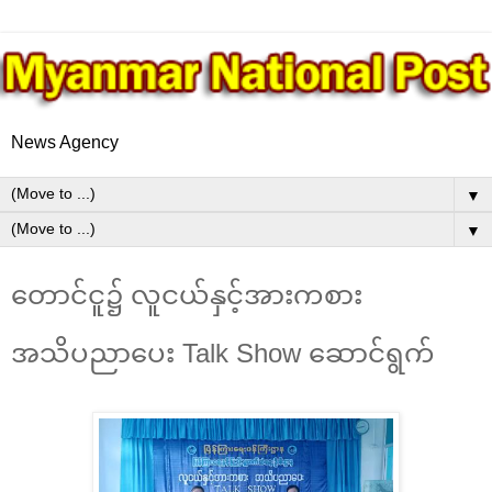
News Agency
▼
▼
တောင်ငူ၌ လူငယ်နှင့်အားကစား
အသိပညာပေး Talk Show ဆောင်ရွက်