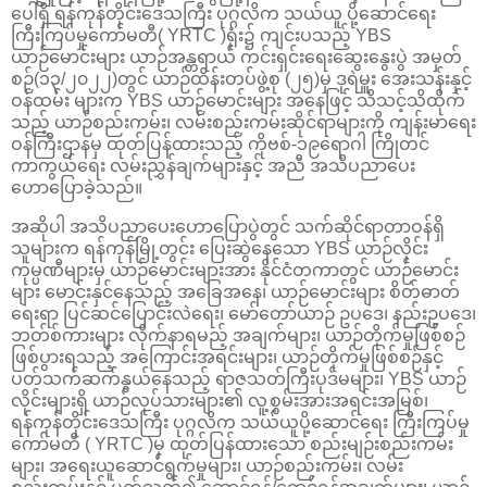
ပေါ်ရှိ ရန်ကုန်တိုင်းဒေသကြီး ပုဂ္ဂလိက သယ်ယူ ပို့ဆောင်ရေး
ကြီးကြပ်မှုကော်မတီ( YRTC )ရုံး၌ ကျင်းပသည့် YBS
ယာဉ်မောင်းများ ယာဉ်အန္တရာယ် ကင်းရှင်းရေးဆွေးနွေးပွဲ အမှတ်
စဉ်(၁၃/၂၀၂၂)တွင် ယာဉ်ထိန်းတပ်ဖွဲ့စု (၂၅)မှ ဒုရဲမှူး အေးသန်းနှင့်
ဝန်ထမ်း များက YBS ယာဉ်မောင်းများ အနေဖြင့် သိသင့်သိထိုက်
သည့် ယာဉ်စည်းကမ်း၊ လမ်းစည်းကမ်းဆိုင်ရာများကို ကျန်းမာရေး
ဝန်ကြီးဌာနမှ ထုတ်ပြန်ထားသည့် ကိုဗစ်-၁၉ရောဂါ ကြိုတင်
ကာကွယ်ရေး လမ်းညွှန်ချက်များနှင့် အညီ အသိပညာပေး‌
ဟောပြောခဲ့သည်။
အဆိုပါ အသိပညာပေးဟောပြောပွဲတွင် သက်ဆိုင်ရာတာဝန်ရှိ
သူများက ရန်ကုန်မြို့တွင်း ပြေးဆွဲနေသော YBS ယာဉ်လိုင်း
ကုမ္ပဏီများမှ ယာဉ်မောင်းများအား နိုင်ငံတကာတွင် ယာဉ်မောင်း
များ မောင်းနှင်နေသည့် အခြေအနေ၊ ယာဉ်မောင်းများ စိတ်ဓာတ်
ရေးရာ ပြင်ဆင်ပြောင်းလဲရေး၊ မော်တော်ယာဉ် ဥပဒေ၊ နည်းဥပဒေ၊
ဘတ်စ်ကားများ လိုက်နာရမည့် အချက်များ၊ ယာဉ်တိုက်မှုဖြစ်စဉ်
ဖြစ်ပွားရသည့် အကြောင်းအရင်းများ၊ ယာဉ်တိုက်မှုဖြစ်စဉ်နှင့်
ပတ်သက်ဆက်နွယ်နေသည့် ရာဇသတ်ကြီးပုဒ်မများ၊ YBS ယာဉ်
လိုင်းများရှိ ယာဉ်လုပ်သားများ၏ လူ့စွမ်းအားအရင်းအမြစ်၊
ရန်ကုန်တိုင်းဒေသကြီး ပုဂ္ဂလိက သယ်ယူပို့ဆောင်ရေး ကြီးကြပ်မှု
ကော်မတီ ( YRTC )မှ ထုတ်ပြန်ထားသော စည်းမျဉ်းစည်းကမ်း
များ၊ အရေးယူဆောင်ရွက်မှုများ၊ ယာဉ်စည်းကမ်း၊ လမ်း