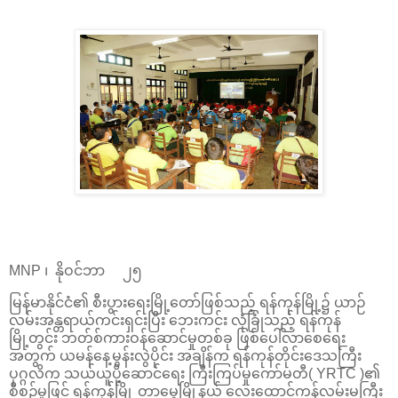
MNP ၊ နိုဝင်ဘာ ၂၅
မြန်မာနိုင်ငံ၏ စီးပွားရေးမြို့တော်ဖြစ်သည့် ရန်ကုန်မြို့၌ ယာဉ်
လမ်းအန္တရာယ်ကင်းရှင်းပြီး ဘေးကင်း လုံခြုံသည့် ရန်ကုန်
မြို့တွင်း ဘတ်စ်ကားဝန်ဆောင်မှုတစ်ခု ဖြစ်ပေါ်လာစေရေး
အတွက် ယမန်နေ့မွန်းလွဲပိုင်း အချိန်က ရန်ကုန်တိုင်းဒေသကြီး
ပုဂ္ဂလိက သယ်ယူပို့ဆောင်ရေး ကြီးကြပ်မှုကော်မတီ( YRTC )၏
စီစဉ်မှုဖြင့် ရန်ကုန်မြို့ တာမွေမြို့နယ် လေးထောင့်ကန်လမ်းမကြီး