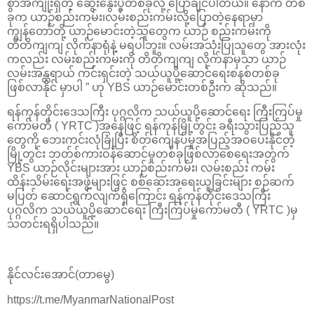
စွာအကျိုးရှိတဲ့ ဆွေးနွေးပွဲတစ်ခုလို့ ပြောချင်ပါတယ်။ နောက် တစ်
ခုက ယာဉ်စည်းကမ်း၊လမ်းစည်းကမ်းလို့ပြောတဲ့နေရာမှာ
ကျွန်တော်တို့ ယာဉ်မောင်းတဲ့သူတွေက ယာဉ် စည်းကမ်းကို
တိတိကျကျ လိုက်နာရုံနဲ့ မရပါဘူး။ လမ်းအသုံးပြုသူတွေ အားလုံး
ကလည်း လမ်းစည်းကမ်းကို တိတိကျကျ လိုက်နာမှသာ ယာဉ်
လမ်းအန္တရာယ် ကင်းရှင်းတဲ့ သယ်ယူပို့ဆောင်ရေးစနစ်တစ်ခု
ဖြစ်လာနိုင် မှာပါ ” ဟု YBS ယာဉ်မောင်းတစ်ဦးက ဆိုသည်။
ရန်ကုန်တိုင်းဒေသကြီး ပုဂ္ဂလိက သယ်ယူပို့ဆောင်ရေး ကြီးကြပ်မှု
ကော်မတီ ( YRTC )အနေဖြင့် ရန်ကုန်မြို့တွင်း ခရီးသွားပြည်သူ
တွေကို ဘေးကင်းလုံခြုံပြီး စိတ်ကျေနပ်မှုအပြည့်အဝပေးနိုင်တဲ့
မြို့တွင်း ဘတ်စ်ကားဝန်ဆောင်မှုတစ်ခုဖြစ်လာစေရေးအတွက်
YBS ယာဉ်လိုင်းများအား ယာဉ်စည်းကမ်း၊ လမ်းစည်း ကမ်း
ထိန်းသိမ်းရေးအဖွဲ့များဖြင့် စစ်ဆေးအရေးယူခြင်းများ စဉ်ဆက်
မပြတ် ဆောင်ရွက်လျက်ရှိကြောင်း ရန်ကုန်တိုင်းဒေသကြီး
ပုဂ္ဂလိက သယ်ယူပို့ဆောင်ရေး ကြီးကြပ်မှုကော်မတီ ( YRTC )မှ
သတင်းရရှိပါသည်။
နိုင်လင်းအောင်(တာမွေ)
https://t.me/MyanmarNationalPost