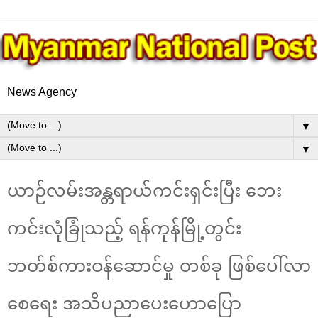
News Agency
▼
▼
ယာဉ်လမ်းအန္တရာယ်ကင်းရှင်းပြီး ဘေး
ကင်းလုံခြုံသည့် ရန်ကုန်မြို့တွင်း
ဘတ်စ်ကားဝန်ဆောင်မှု တစ်ခု ဖြစ်ပေါ်လာ
စေရေး အသိပညာပေးဟောပြော