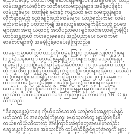
စည်းကမ်းနှင့် ပတ်သက်၍ ဆောင်ရန်/ရှောင်ရန်အချက်များ၊ ယာဉ်
လမ်းအန္တရာယ်ဆိုင်ရာ သတိပေးလမ်းညွှန်များ၊ အမိန့်ပေးခြင်း
လမ်းညွှန်များ၊ တားမြစ်ခြင်းနှင့် ကန့်သတ်ခြင်း လမ်းညွှန်များ၊
လိုက်နာရမည့် စည်းမျဉ်းစည်းကမ်းများ၊ ယာဉ်စည်းကမ်း၊ လမ်း
စည်းကမ်းနှင့် ပတ်သက်၍ အရေးယူဆောင်ရွက်နိုင်သည့် ဥပဒေ
များအား အကျယ်တဝင့် အသိပညာပေး ရှင်းလင်းဟောပြောခဲ့ပြီး
ယာဉ်အန္တရာယ် ကင်းဝေးစေရေး အသိပညာပေး လက်ကမ်း
စာစောင်များကို အခမဲ့ဖြန့်ဝေပေးခဲ့ကြသည်။
ယနေ့ ကမ္ဘာပေါ်တွင် ယာဉ်တိုက်မှုကြောင့် တစ်နှစ်လျှင်လူဦးရေ
(၁.၃၅)သန်းကျော် သေဆုံးနေရပြီး တစ်ရက်လျှင် သေဆုံးနှုန်း
ပျမ်းမျှ (၃၇၀၀)ဦးခန့်ရှိရာ မြန်မာနိုင်ငံတွင် ၂၀၂၁-ခုနှစ်က ယာဉ်
တိုက်မှု (၆၄၂၀)မှုဖြစ်ပွားခဲ့ပြီး (၈၃၁၁)ဦး ဒဏ်ရာရရှိခဲ့ကာ သေဆုံး
သူ (၃၁၅၈)ဦးအထိရှိပြီး ရန်ကုန်မြို့တွင်လည်း ၂၀၂၁-ခုနှစ်က
ယာဉ်တိုက်မှု (၉၁၅)မှုဖြစ်ပွားခဲ့ပြီး (၉၁၅)ဦး ဒဏ်ရာရရှိခဲ့ကာ
သေဆုံးသူ (၄၅၀)ဦးအထိ ရှိကြောင်း ရန်ကုန်တိုင်းဒေသကြီး
ပုဂ္ဂလိက သယ်ယူပို့ဆောင်ရေး ကြီးကြပ်မှုကော်မတီ ( YRTC )မှ
သိရသည်။
“ ဒီဆွေးနွေးပွဲကနေ ကိုယ်မသိသေးတဲ့ ယာဉ်လမ်းအန္တရာယ်နှင့်
ပတ်သက်ပြီး အတွေ့အကြုံတွေ၊ ဗဟုသုတတွေ များစွာရရှိပါ
တယ်။ ကိုယ်သိထားတဲ့ အကြောင်းအရာတွေအပေါ်မှာလည်း
ဆွေးနွေးရင်းကနေ အသေးစိတ် ထပ်မံသိရှိခွင့်ရတဲ့အတွက် များ