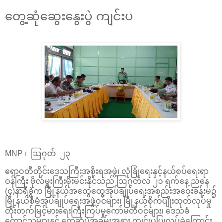
တွေ့ဆုံဆွေးနွေးပွဲ ကျင်းပ
MNP ၊ ဩဂုတ် ၂၃
ဧရာဝတီတိုင်းဒေသကြီးအစိုးရအဖွဲ့၊ လုံခြုံရေးနှင့်နယ်စပ်ရေးရာ
ဝန်ကြီး ဗိုလ်မှူးကြီးမိုးမင်းနိုင်သည် ဩဂုတ်လ ၂၁ ရက်နေ့ ညနေ
(၄)နာရီခွဲက မြို့နယ်အထွေထွေအုပ်ချုပ်ရေးအစည်းအဝေးခန်းမ၌
မြို့နယ်စီမံအုပ်ချုပ်ရေးအဖွဲ့ဝင်များ၊ မြို့နယ်စိုက်ပျိုးထုတ်လုပ်မှု
တိုးတက်မြင့်မားရေးကြီးကြပ်မှုကော်မတီဝင်များ၊ ဒေသခံ
တောင်သူများနှင့် တွေ့ဆုံပွဲအခမ်းအနား ကျင်းပပြုလုပ်ခဲ့ကြောင်း