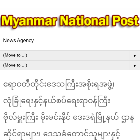
News Agency
▼
▼
ဧရာဝတီတိုင်းဒေသကြီးအစိုးရအဖွဲ့၊
လုံခြုံရေးနှင့်နယ်စပ်ရေးရာဝန်ကြီး
ဗိုလ်မှူးကြီး မိုးမင်းနိုင် ဒေးဒရဲမြို့နယ် ဌာန
ဆိုင်ရာများ၊ ဒေသခံတောင်သူများနှင့်