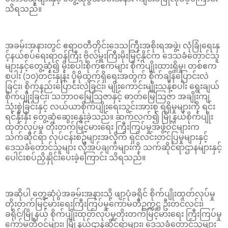
သိရသည်။
အခမ်းအနားတွင် ဧရာဝတီတိုင်းဒေသကြီးအစိုးရအဖွဲ့၊ လုံခြုံရေးနှ
င့်နယ်စပ်ရေးရာဝန်ကြီး ဗိုလ်မှူးကြီးမိုးမြင့်နိုင်က ဒေသခံတောင်သူ
များနှင့်တွေ့ဆုံ၍ မိုးစပါးစိုက်ဧကများ စိုက်ပျိုးထားရှိမှု၊ တစ်ဧက
စပါး (၁၀)တင်းနှုန်း ပိုမိုထွက်ရှိရေးအတွက် စိုက်ချိန်ပြောင်းလဲ
ခြင်း၊ စိုက်နည်းပြောင်းလဲခြင်း၊ မျိုးကောင်းမျိုးသန့်စပါး ရွေးချယ်
စိုက်ပျိုးခြင်း၊ သဘာဝမြေသြဇာနှင့် ဓာတ်မြေသြဇာ အချိုးကျ
သုံးစွဲခြင်းနှင့် လယ်ယာစိုက်ပျိုးရေးသွင်းအားစု ရရှိမှုများကို ရင်း
ရင်နှီးနှီး တွေ့ဆုံဆွေးနွေးခဲ့သည်။ ဆက်လက်၍ မြို့နယ်စိုက်ပျိုး
ထုတ်လုပ်မှု တိုးတက်မြင့်မားရေး ကြီးကြပ်မှုအဖွဲ့ဝင်များက
သက်ဆိုင်ရာ လုပ်ငန်းစဥ်များအလိုက် ရှင်လင်းတင်ပြမှုများနှင့်
ဒေသခံတောင်သူများ လိုအပ်ချက်များကို သက်ဆိုင်ရာဌာနများနှင့်
ပေါင်းစပ်ညှိနှိုင်းပေးခဲ့ကြောင်း သိရသည်။
အဆိုပါ တွေ့ဆုံပွဲအခမ်းအနားသို့ ဖျာပုံခရိုင် စိုက်ပျိုးထုတ်လုပ်မှု
တိုးတက်မြင့်မားရေးကြီးကြပ်မှုကော်မတီဥက္ကဋ္ဌ ဦးတင်လင်း၊
ခရိုင်/မြို့နယ် စိုက်ပျိုးထုတ်လုပ်မှုတိုးတက်မြင့်မားရေး ကြီးကြပ်မှု
ကော်မတီဝင်များ၊ မြို့နယ်ဌာနဆိုင်ရာများ၊ ဒေသခံတောင်သူများ