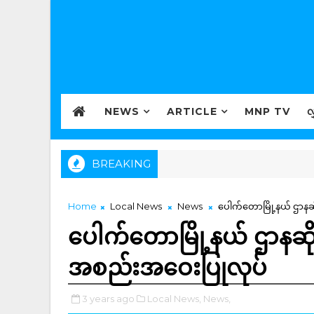
NEWS
ARTICLE
MNP TV
လ
BREAKING
Home
Local News
News
ပေါက်တောမြို့နယ် ဌာနဆို
ပေါက်တောမြို့နယ် ဌာနဆိုင်
အစည်းအဝေးပြုလုပ်
3 years ago
Local News,
News,