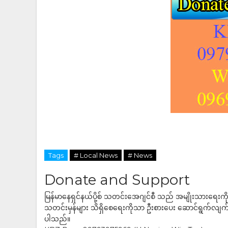
Tags
# Local News
# News
Donate and Support
မြန်မာနေရှင်နယ်ပို့စ် သတင်းအေဂျင်စီ သည် အမျိုးသားရေးက
သတင်းမှန်များ သိရှိစေရေးကိုသာ ဦးစားပေး ဆောင်ရွက်လျက်ရှိပါသည
ပါသည်။