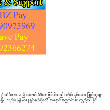
ို ဦးထိပ်ထားသည့် သတင်းမီဒီယာဖြစ်ပါသည်။ တိုင်းရင်းသား ပြည်သူများ
်။ မြန်မာနေရှင်နယ်ပို့စ်သို့ အနှောင်အဖွဲ့ကင်းစွာ ကူညီပံ့ပိုးနိုင်