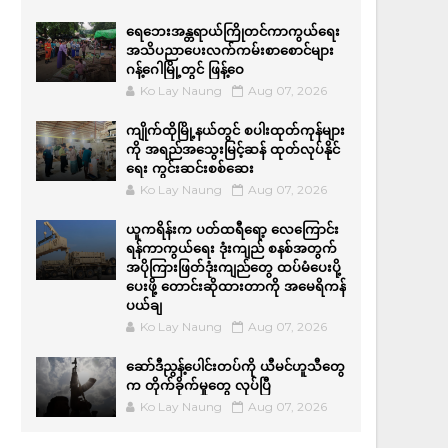
ရေဘေးအန္တရာယ်ကြိုတင်ကာကွယ်ရေး
အသိပညာပေးလက်ကမ်းစာစောင်များ
ဂန့်ဂေါမြို့တွင် ဖြန့်ဝေ
Ko Lay Naung
Aug 07, 2026
ကျိုက်ထိုမြို့နယ်တွင် စပါးထုတ်ကုန်များ
ကို အရည်အ‌သွေးမြင့်ဆန် ထုတ်လုပ်နိုင်
ရေး ကွင်းဆင်းစစ်ဆေး
Ko Lay Naung
Aug 07, 2026
ယူကရိန်းက ပတ်ထရီရော့ လေကြောင်း
ရန်ကာကွယ်ရေး ဒုံးကျည် စနစ်အတွက်
အပိုကြားဖြတ်ဒုံးကျည်တွေ ထပ်မံပေးပို့
ပေးဖို့ တောင်းဆိုထားတာကို အမေရိကန်
ပယ်ချ
Ko Lay Naung
Aug 07, 2026
ဆော်ဒီညွန့်ပေါင်းတပ်ကို ယီမင်ဟူသီတွေ
က တိုက်ခိုက်မှုတွေ လုပ်ပြီ
Ko Lay Naung
Aug 07, 2026