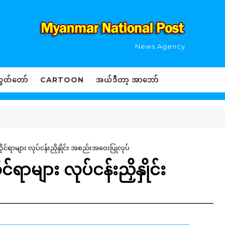
News Agency
ွှတ်တော်
CARTOON
အယ်ဒီတာ့ အာဘော်
င်ရာများ လုပ်ငန်းညှိနှိုင်း အစည်းအဝေးပြုလုပ်
ရာများ လုပ်ငန်းညှိနှိုင်း