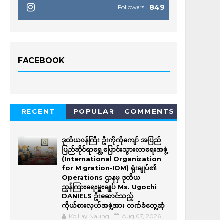
849
Followers
FACEBOOK
RECENT
POPULAR
COMMENTS
ဒုတိယဝန်ကြီး ဦးကိုကိုကျော် အပြည်
ပြည်ဆိုင်ရာရွှေ့ပြောင်းသွားလာရေးအဖွဲ့
(International Organization
for Migration-IOM) ရုံးချုပ်၏
Operations ဌာနမှ ဒုတိယ
ညွှန်ကြားရေးမှူးချုပ် Ms. Ugochi
DANIELS ဦးဆောင်သည့်
ကိုယ်စားလှယ်အဖွဲ့အား လက်ခံတွေ့ဆုံ
Ko Lay Naung
Aug 07, 2026