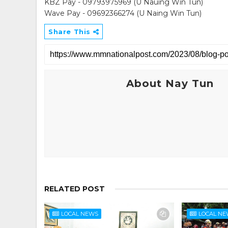
KBZ Pay - 09793975969 (U Nauing Win Tun)
Wave Pay - 09692366274 (U Naing Win Tun)
Share This
About Nay Tun
RELATED POST
LOCAL NEWS
LOCAL N