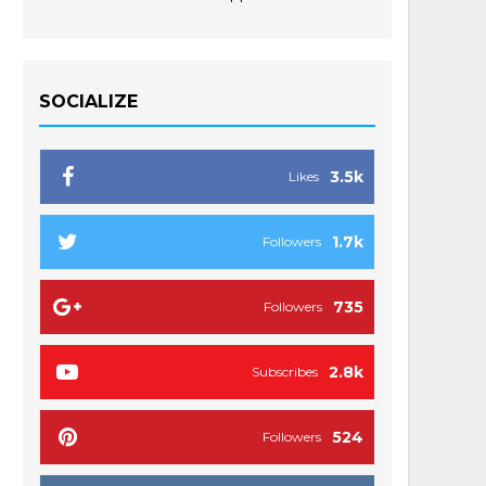
SOCIALIZE
3.5k
Likes
1.7k
Followers
735
Followers
2.8k
Subscribes
524
Followers