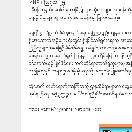
MNP ၊ ဩဂုတ် ၂၅
ရခိုင်ပြည်နယ်၊ ပေါက်တောမြို့၌ ဌာနဆိုင်ရာများ လုပ်ငန်းညှိ
ရေးဦးစီးဌာနရုံးရှိ အစည်းအဝေးခန်းမ၌ ပြုလုပ်သည်။
ရှေးဦးစွာ မြို့နယ် စီမံအုပ်ချုပ်ရေးအဖွဲ့ဥက္ကဋ္ဌ ဦးကျန
ရုံးအဆောက်အဦးများ ရုံးတွင်း ရုံးပြင်သန့်ရှင်းရေးကို အားထည
ပြည်သူများအနေဖြင့် မိမိအိမ်ရှေ့သန့်ရှင်းသာယာလှပစေရေး၊
စေရန်အတွက် ဆောင်ရွက်ကြရန်၊ (၂၄) ကြိမ်မြောက် မြန်မာ့ရိ
ဝင်ရောက်ယှဥ်ပြိုင်နိုင်ရေး သက်ဆိုင်ရာတာဝန်ရှိသူများမှ အ
လုံခြုံရေးနှင့် တရားဥပဒေစိုးမိုးရေးကို အထူးဂရုပြုဆောင်ရ
ထို့နောက် တက်ရောက်လာကြသည့် ဌာနဆိုင်ရာများက ဆွေးနွေး
အုပ်ချုပ်ရေးအဖွဲ့ဥက္ကဋ္ဌက ပေါင်းစပ်ညှိနှိုင်းဆောင်ရွက်ပ
https://t.me/MyanmarNationalPost