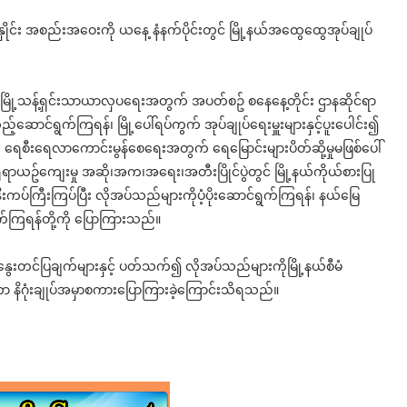
နှိုင်း အစည်းအဝေးကို ယနေ့ နံနက်ပိုင်းတွင် မြို့နယ်အထွေထွေအုပ်ချုပ်
်အေးက မြို့သန့်ရှင်းသာယာလှပရေးအတွက် အပတ်စဥ် စနေနေ့တိုင်း ဌာနဆိုင်ရာ
့်ဆောင်ရွက်ကြရန်၊ မြို့ပေါ်ရပ်ကွက် အုပ်ချုပ်ရေးမှူးများနှင့်ပူးပေါင်း၍
 ရေစီးရေလာကောင်းမွန်စေရေးအတွက် ရေမြောင်းများပိတ်ဆို့မှုမဖြစ်ပေါ်
ုရာယဥ်ကျေးမှု အဆို၊အက၊အရေး၊အတီးပြိုင်ပွဲတွင် မြို့နယ်ကိုယ်စားပြု
နီးကပ်ကြီးကြပ်ပြီး လိုအပ်သည်များကိုပံ့ပိုးဆောင်ရွက်ကြရန်၊ နယ်မြေ
ွက်ကြရန်တို့ကို ပြောကြားသည်။
တင်ပြချက်များနှင့် ပတ်သက်၍ လိုအပ်သည်များကိုမြို့နယ်စီမံ
ေးကာ နိဂုံးချုပ်အမှာစကားပြောကြားခဲ့ကြောင်းသိရသည်။