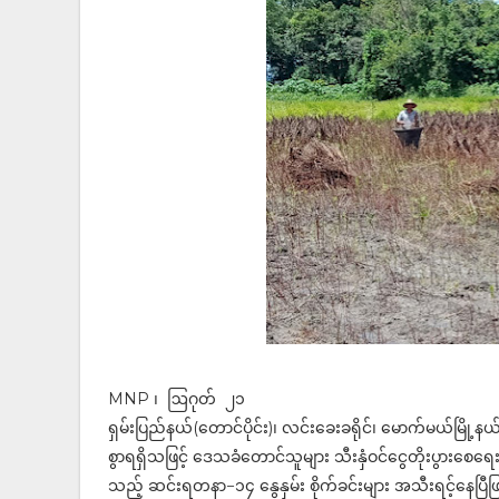
MNP ၊ ဩဂုတ် ၂၁
ရှမ်းပြည်နယ်(တောင်ပိုင်း)၊ လင်းခေးခရိုင်၊ မောက်မယ်မြို့န
စွာရရှိသဖြင့် ဒေသခံတောင်သူများ သီးနှံဝင်ငွေတိုးပွားစေရေး 
သည့် ဆင်းရတနာ−၁၄ နွေနှမ်း စိုက်ခင်းများ အသီးရင့်နေပြီ