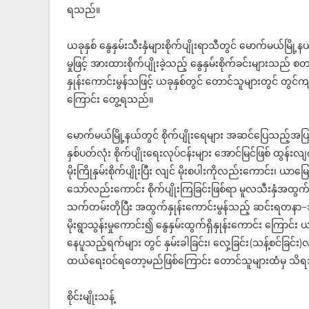
ရသည်။
ယခုနှစ် နွေနှမ်းသီးနှံများစိုက်ပျိုးရာသီတွင် မောက်မယ်မြိ
မှုဖြင့် အားထားစိုက်ပျိုးခဲ့သည့် နွေနှမ်းစိုက်ခင်းများသည်
နှုန်းကောင်းမွန်သဖြင့် ယခုနှစ်တွင် တောင်သူများတွင် တွင်ကျ
ကြောင်း တွေ့ရသည်။
မောက်မယ်မြို့နယ်တွင် စိုက်ပျိုးရေများ အဆင်ပြေသည့်အပြင်
နှစ်ပတ်လုံး စိုက်ပျိုးရေးလုပ်ငန်းများ အောင်မြင်ဖြစ် ထွန်းလျက
မိုးကြိုနှမ်းစိုက်ပျိုးပြီး လျင် မိုးစပါးကိုလည်းကောင်း၊ ယာမြေမျာ
သော်လည်းကောင်း စိုက်ပျိုးကြခြင်းဖြစ်ရာ မူလသီးနှံအထွက်နှု
သက်တမ်းတိုပြီး အထွက်နှုန်းကောင်းမွန်သည့် ဆင်းရတနာ−၁၄န
မိုးရွာသွန်းမှုကောင်း၍ နွေနှမ်းထွက်ရှိနှုန်းကောင်း ကြေ
နေပူသည့်ရက်များ တွင် နှမ်းခါခြင်း၊ လှေ့ခြင်း(သန့်စင်ခြင်း)လုပ
ထယ်ရေးဝင်ရတော့မည်ဖြစ်ကြောင်း တောင်သူများထံမှ သိ
စိုင်းမျိုးသန့်