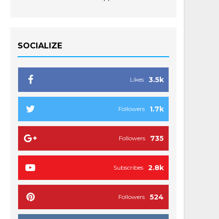
SOCIALIZE
3.5k
Likes
1.7k
Followers
735
Followers
2.8k
Subscribes
524
Followers