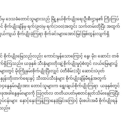
ု့နယ်မှ ဒေသခံတောင်သူများသည် မြို့နယ်စိုက်ပျိုးရေးဦးစီးဌာန၏ ကြီးကြပ်
 စတင် စိုက်ပျိုးချိန်မှ ရက်(၉၀)မှ ရက်(၁၀၀)အတွင်း သက်တမ်းတိုပြီး အထွက်
ယ်ကျယ် စိုက်ပျိုးခဲ့ကြရာ စိုက်ခင်းများအောင်မြင်ဖြစ်ထွန်းလျက်ရှိ
 စိုက်ပျိုးမြေသည်လည်း ကောင်းမွန်သောကြောင့် နွေ၊ မိုး၊ ဆောင်း တစ်
်ရှိကြသည်။ ယခုနှစ် သီးနှံများတိုးချဲ့စိုက်ပျိုးမှုပုံစံတွင် လယ်မြေများ၌
းတွင် မိုးကြိုနှမ်းစိုက်ပျိုးပြီးလျှင် ပဲတီစိမ်း(သို့) ဆောင်းပဲပုတ်
န်းတိုးတက်ရေးနှင့် သီးထပ်သီးနှံများ စိုက်ပျိုးချိန်မီရန်အတွက်
ွေနှမ်းမျိုးအား တောင်သူများက ရွှေးချယ်စိုက်ပျိုးကြရာ ယခုနှစ်တွင်
ာင်း ယခုအခါနွေနှမ်းများကို သြဂုတ်လ တတိယပတ်မှစတင်နှုတ်သိမ်းနေကြပြီး
်ငန်းများ နှောင့်နှေးကြန့်ကြာနေခဲ့ခြင်းကြောင့် မိုးစပါးအမီ စိုက်ပျိုးရန်
ရသည်။