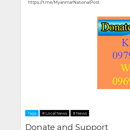
https://t.me/MyanmarNationalPost
Tags
# Local News
# News
Donate and Support