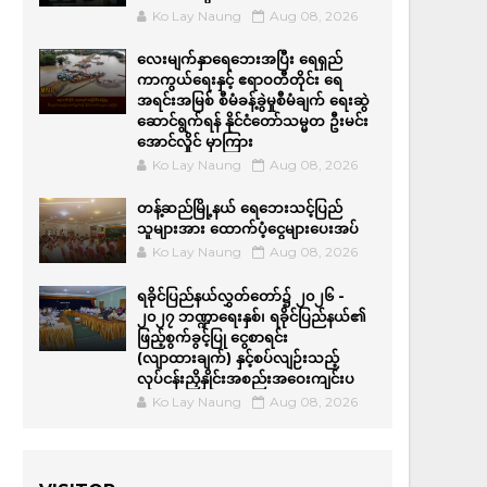
Ko Lay Naung
Aug 08, 2026
လေးမျက်နှာရေဘေးအပြီး ရေရှည်
ကာကွယ်ရေးနှင့် ဧရာဝတီတိုင်း ရေ
အရင်းအမြစ် စီမံခန့်ခွဲမှုစီမံချက် ရေးဆွဲ
ဆောင်ရွက်ရန် နိုင်ငံတော်သမ္မတ ဦးမင်း
အောင်လှိုင် မှာကြား
Ko Lay Naung
Aug 08, 2026
တန့်ဆည်မြို့နယ် ရေဘေးသင့်ပြည်
သူများအား ထောက်ပံ့ငွေများပေးအပ်
Ko Lay Naung
Aug 08, 2026
ရခိုင်ပြည်နယ်လွှတ်တော်၌ ၂၀၂၆ -
၂၀၂၇ ဘဏ္ဍာရေးနှစ်၊ ရခိုင်ပြည်နယ်၏
ဖြည့်စွက်ခွင့်ပြု ငွေစာရင်း
(လျာထားချက်) နှင့်စပ်လျဉ်းသည့်
လုပ်ငန်းညှိနှိုင်းအစည်းအဝေးကျင်းပ
Ko Lay Naung
Aug 08, 2026