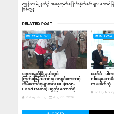
ကျွန်းလှမြို့နယ်၌ အစေ့ထုတ်ပြောင်းစိုက်ခင်းများ အောင်မြ
ဖြစ်ထွန်း
RELATED POST
LOCAL NEWS
INTERNA
ရေတာရှည်မြို့နယ်တွင်
ဆော်ဒီ - ပါကစ္
ကြက်ခြေနီအသင်းမှ ငလျင်ဘေးသင့်
စစ်ရေးမဟာမိတ်
အိမ်‌ထောင်စုများအား NFI(Non-
က ပေါက်ကွဲ
Food Items) ပစ္စည်း ထောက်ပံ့
Ko Lay Naun
Ko Lay Naung
Aug 08, 2026
BLOGGER