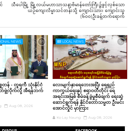
င်
သီပေါမြို့ မြို့လယ်မဟာသာသနာ့ဗိမာန်တော်ကြီး၌ဖွင့်လှစ်သော
ယဉ်ကျေးလိမ္မာသင်တန်းသို့ ကျောင်းသား၊ ကျောင်းသူ
(၆၀၀)ဦးခန့်တက်ရောက်
TIONAL NEWS
LOCAL NEWS
စတန် - တူရကီ သုံးနိုင်ငံ
လေးမျက်နှာရေဘေးအပြီး ရေရှည်
ဖွဲ့လိုက်လို့ အီရန်ဘက်
ကာကွယ်ရေးနှင့် ဧရာဝတီတိုင်း ရေ
အရင်းအမြစ် စီမံခန့်ခွဲမှုစီမံချက် ရေးဆွဲ
ဆောင်ရွက်ရန် နိုင်ငံတော်သမ္မတ ဦးမင်း
g
Aug 08, 2026
အောင်လှိုင် မှာကြား
Ko Lay Naung
Aug 08, 2026
DISQUS
FACEBOOK