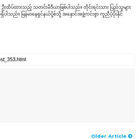
ို ဦးထိပ်ထားသည့် သတင်းမီဒီယာဖြစ်ပါသည်။ တိုင်းရင်းသား ပြည်သူများ
်။ မြန်မာနေရှင်နယ်ပို့စ်သို့ အနှောင်အဖွဲ့ကင်းစွာ ကူညီပံ့ပိုးနိုင်
Older Article