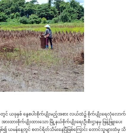
ယ်တွင် ယခုနှစ် နွေစပါးစိုက်ပျိုးမည့်အစား လယ်ထဲ၌ စိုက်ပျိုးရေလုံလောက်
အားထားစိုက်ပျိုးထားသော မြို့နယ်စိုက်ပျိုးရေးဦးစီးဌာနမှ ဖြန့်ဖြူးပေး
ဖြစ်၍ ယမန်နေ့တွင် စတင်ရိတ်သိမ်းနေပြီဖြစ်ကြောင်း တောင်သူများထံမှ သိ