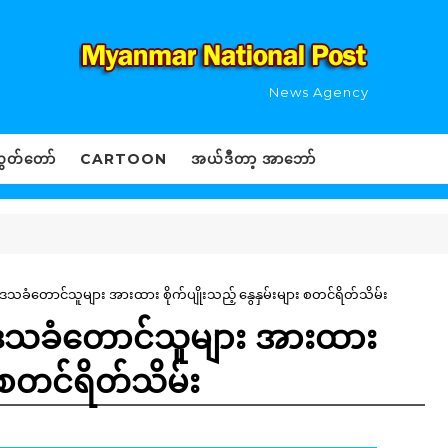
News Agency
ွှတ်တော်
CARTOON
အယ်ဒီတာ့ အာဘော်
ေသခံတောင်သူများ အားထား စိုက်ပျိုးသည့် နွေနှမ်းများ စတင်ရိတ်သိမ်း
ဒေသခံတောင်သူများ အားထား
း စတင်ရိတ်သိမ်း