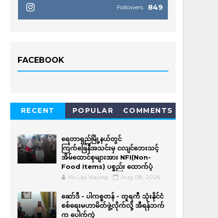
849
Followers
FACEBOOK
RECENT
POPULAR
COMMENTS
ရေတာရှည်မြို့နယ်တွင်
ကြက်ခြေနီအသင်းမှ ငလျင်ဘေးသင့်
အိမ်‌ထောင်စုများအား NFI(Non-
Food Items) ပစ္စည်း ထောက်ပံ့
Ko Lay Naung
Aug 08, 2026
ဆော်ဒီ - ပါကစ္စတန် - တူရကီ သုံးနိုင်ငံ
စစ်ရေးမဟာမိတ်ဖွဲ့လိုက်လို့ အီရန်ဘက်
က ပေါက်ကွဲ