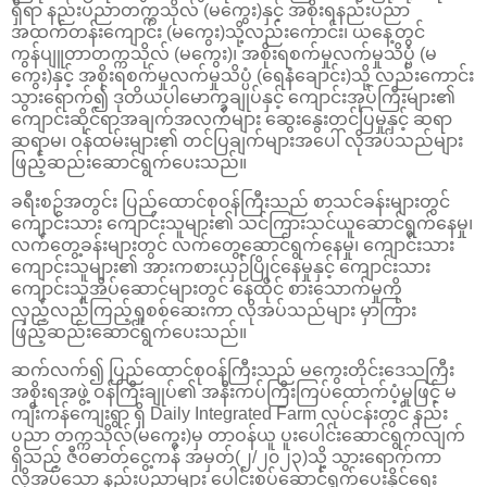
ရှိရာ နည်းပညာတက္ကသိုလ် (မကွေး)နှင့် အစိုးရနည်းပညာ
အထက်တန်းကျောင်း (မကွေး)သို့လည်းကောင်း၊ ယနေ့တွင်
ကွန်ပျူတာတက္ကသိုလ် (မကွေး)၊ အစိုးရစက်မှုလက်မှုသိပ္ပံ (မ
ကွေး)နှင့် အစိုးရစက်မှုလက်မှုသိပ္ပံ (ရေနံချောင်း)သို့ လည်းကောင်း
သွားရောက်၍ ဒုတိယပါမောက္ခချုပ်နှင့် ကျောင်းအုပ်ကြီးများ၏
ကျောင်းဆိုင်ရာအချက်အလက်များ ဆွေးနွေးတင်ပြမှုနှင့် ဆရာ
ဆရာမ၊ ဝန်ထမ်းများ၏ တင်ပြချက်များအပေါ် လိုအပ်သည်များ
ဖြည့်ဆည်းဆောင်ရွက်ပေးသည်။
ခရီးစဉ်အတွင်း ပြည်ထောင်စုဝန်ကြီးသည် စာသင်ခန်းများတွင်
ကျောင်းသား ကျောင်းသူများ၏ သင်ကြားသင်ယူဆောင်ရွက်နေမှု၊
လက်တွေ့ခန်းများတွင် လက်တွေ့ဆောင်ရွက်နေမှု၊ ကျောင်းသား
ကျောင်းသူများ၏ အားကစားယှဉ်ပြိုင်နေမှုနှင့် ကျောင်းသား
ကျောင်းသူအိပ်ဆောင်များတွင် နေထိုင် စားသောက်မှုကို
လှည့်လည်ကြည့်ရှုစစ်ဆေးကာ လိုအပ်သည်များ မှာကြား
ဖြည့်ဆည်းဆောင်ရွက်ပေးသည်။
ဆက်လက်၍ ပြည်ထောင်စုဝန်ကြီးသည် မကွေးတိုင်းဒေသကြီး
အစိုးရအဖွဲ့ ဝန်ကြီးချုပ်၏ အနီးကပ်ကြီးကြပ်ထောက်ပံ့မှုဖြင့် မ
ကျီးကန်ကျေးရွာ ရှိ Daily Integrated Farm လုပ်ငန်းတွင် နည်း
ပညာ တက္ကသိုလ်(မကွေး)မှ တာဝန်ယူ ပူးပေါင်းဆောင်ရွက်လျက်
ရှိသည့် ဇီဝဓာတ်ငွေ့ကန် အမှတ်(၂/၂၀၂၃)သို့ သွားရောက်ကာ
လိုအပ်သော နည်းပညာများ ပေါင်းစပ်ဆောင်ရွက်ပေးနိုင်ရေး