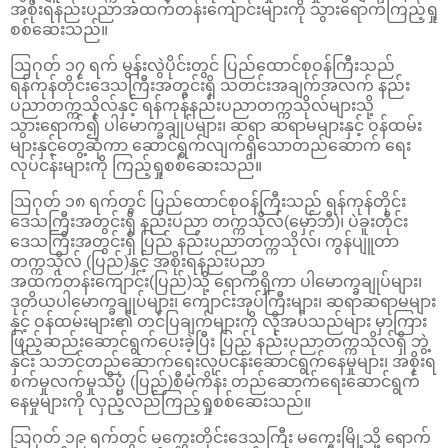
အစိုးရနည်းပညာအထက်တန်းကျောင်းများကို သွားရောက်ကြည့်ရှု
စစ်ဆေးသည်။
ဩဂုတ် ၁၇ ရက် မွန်းလွဲပိုင်းတွင် ပြည်ထောင်စုဝန်ကြီးသည်
ရန်ကုန်တိုင်းဒေသကြီးအတွင်းရှိ သတင်းအချက်အလက် နည်း
ပညာတက္ကသိုလ်နှင့် ရန်ကုန်နည်းပညာတက္ကသိုလ်များသို့
သွားရောက်၍ ပါမောက္ခချုပ်များ၊ ဆရာ ဆရာမများနှင့် ဝန်ထမ်း
များနှင့်တွေ့ဆုံကာ ဆောင်ရွက်လျက်ရှိသောတည်ဆောက် ရေး
လုပ်ငန်းများကို ကြည့်ရှုစစ်ဆေးသည်။
ဩဂုတ် ၁၈ ရက်တွင် ပြည်ထောင်စုဝန်ကြီးသည် ရန်ကုန်တိုင်း
ဒေသကြီးအတွင်းရှိ နည်းပညာ တက္ကသိုလ်(မှော်ဘီ)၊ ပဲခူးတိုင်း
ဒေသကြီးအတွင်းရှိ ပြည် နည်းပညာတက္ကသိုလ်၊ ကွန်ပျူတာ
တက္ကသိုလ် (ပြည်)နှင့် အစိုးရနည်းပညာ
အထက်တန်းကျောင်း(ပြည်)သို့ ရောက်ရှိကာ ပါမောက္ခချုပ်များ၊
ဒုတိယပါမောက္ခချုပ်များ၊ ကျောင်းအုပ်ကြီးများ၊ ဆရာဆရာမများ
နှင့် ဝန်ထမ်းများ၏ တင်ပြချက်များကို လိုအပ်သည်များ မှာကြား
ဖြည့်ဆည်းဆောင်ရွက်ပေးခဲ့ပြီး ပြည် နည်းပညာတက္ကသိုလ်ရှိ ဘွဲ့
နှင်း သဘင်တည်ဆောက်ရေးလုပ်ငန်းဆောင်ရွက်နေမှုများ၊ အစိုးရ
စက်မှုလက်မှုသိပ္ပံ (ပြည်)စီမံကိန်း တည်ဆောက်ရေးဆောင်ရွက်
နေမှုများကို လှည့်လည်ကြည့်ရှုစစ်ဆေးသည်။
ဩဂုတ် ၁၉ ရက်တွင် မကွေးတိုင်းဒေသကြီး မကွေးမြို့သို့ ရောက်