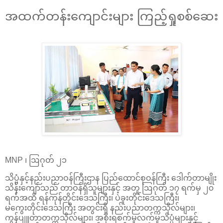
အထက်တန်းကျောင်းများ ကြည့်ရှုစစ်ဆေး
MNP ၊ ဩဂုတ် ၂၁
သိပ္ပံနှင့်နည်းပညာဝန်ကြီးဌာန ပြည်ထောင်စုဝန်ကြီး ဒေါက်တာမျိုး
သိန်းကျော်သည် တာဝန်ရှိသူများနှင့် အတူ ဩဂုတ် ၁၇ ရက်မှ ၂၀
ရက်အထိ ရန်ကုန်တိုင်းဒေသကြီး၊ ပဲခူးတိုင်းဒေသကြီး၊
မကွေးတိုင်းဒေသကြီး အတွင်းရှိ နည်းပညာတက္ကသိုလ်များ၊
ကွန်ပျူတာတက္ကသိုလ်များ၊ အစိုးရစက်မှုလက်မှုသိပ္ပံများနှင့်