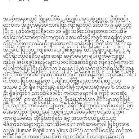
အခမ်းအနားတွင် မြို့နယ်စီမံအုပ်ချုပ်ရေးအဖွဲ့ဥက္ကဌ ဦးစိုးမင်း
ထက်က အဖွင့်အမှာစကားပြောကြားရာတွင် အသက် ၉ နှစ်ပြည့်
ပြီး ၁၂ နှစ်အတွင်းရှိသော အ မျိုး သမီးငယ်များအား သားအိမ်
ခေါင်းကင်ဆာရောဂါကာကွယ် ဆေး ထိုးနှံဖို့အခွင့်အရေးကြုံလာ
ချိန်၌ မိန်းကလေးငယ်များအား လုံး ရာနှုန်းပြည့်ထိုးနှံပေးနိုင်ရေး
အတွက် ပြည်သူ့ကျန်းမာရေးဦးစီးဌာနမှ တာဝန်ရှိသူများနှင့် ဌာန
ဆိုင်ရာတာဝန်ရှိသူများ၊ ဆရာ ဆရာမများ၊ ရပ်ကွက်ကျေးရွာ
အုပ်စု အုပ်ချုပ်ရေးမှူးများ ပူးပေါင်းဆောင်ရွက်ကြရန်လိုကြောင်း
ပြောကြားပြီး မြို့နယ်ကုသ ရေးနှင့် ပြည်သူ့ကျန်းမာရေးဦးစီး ဌာန
မှူး ဒေါက်တာအောင်ကျော်မိုးကကမ္ဘာ တစ်ဝန်းတွင် သားအိမ်ခေါင်း
ကင်ဆာ ဖြစ်ပွားနှုန်းမှာ အမျိုးသမီးဦးရေတစ်သိန်းတွင် ၁၃
ဒဿမ ၃ ဦး ရှိကြောင်းနှင့် ရောဂါကြောင့်သေဆုံးမှုမှာ ၆ ဒဿမ ၉
ဦး ရှိကြောင်း၊ သားအိမ်ခေါင်း ကင်ဆာရောဂါ ကြောင့် သေဆုံး
သူများ၏ ၉၀ ရာခိုင်နှုန်းမှာ ဖွံ့ဖြိုးမှုနည်းသော နိုင်ငံများတွင်ဖြစ်
ပြီး လည်းကောင်း နိုင်ငံများတွင် ရောဂါကြောင့်သေဆုံးမှုနှုန်း မြင့်
မားနေသည်ကိုတွေ့ရကြောင်း၊ သားအိမ်ခေါင်းကင်ဆာ ရောဂါ
ကာကွယ်ဆေး ထိုးနှံထားခြင်းဖြင့် အသက်ငယ်ရွယ်သည့်
မိန်းကလေးများတွင် သားအိမ်ခေါင်း ကင်ဆာရောဂါ ဖြစ်ပွားစေ
သည့် Human Papilloma Virus (HPV) သားအိမ်ခေါင်း ကင်ဆာ
ဗိုင်းရပ်စ်ပိုး ကူးစက်မှုနှုန်းကို ၈၃ ရာခိုင်နှုန်း လျှော့ချနိုင်မည်