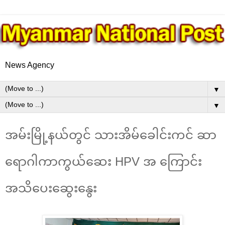
News Agency
▼
▼
အမ်းမြို့နယ်တွင် သားအိမ်ခေါင်းကင် ဆာ
ရောဂါကာကွယ်ဆေး HPV အ ကြောင်း
အသိပေးဆွေးနွေး