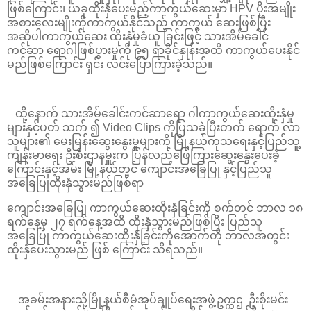
ဖြစ်ကြောင်း၊ ယခုထိုးနှံပေးမည့်ကာကွယ်ဆေးမှာ HPV ပိုးအမျိုး
အစားလေးမျိုးကိုကာကွယ်နိုင်သည့် ကာကွယ် ဆေးဖြစ်ပြီး
အဆိုပါကာကွယ်ဆေး ထိုးနှံမှုခံယူ ခြင်းဖြင့် သားအိမ်ခေါင်
ကင်ဆာ ရောဂါဖြစ်ပွားမှုကို ၉၅ ရာခိုင်နှုန်းအထိ ကာကွယ်ပေးနိုင်
မည်ဖြစ်ကြောင်း ရှင်း လင်းပြောကြားခဲ့သည်။
ထို့နောက် သားအိမ်ခေါင်းကင်ဆာရော ဂါကာကွယ်ဆေးထိုးနှံမှု
များနှင့်ပတ် သက် ၍ Video Clips ကိုပြသခဲ့ပြီးတက် ရောက် လာ
သူများ၏ မေးမြန်းဆွေးနွေးမှုများကို မြို့နယ်ကုသရေးနှင့်ပြည်သူ့
ကျန်းမာရေး ဦးစီးဌာနမှူးက ပြန်လည်ဖြေကြားဆွေးနွေးပေးခဲ့
ကြောင်းနှင့်အမ်း မြို့နယ်တွင် ကျောင်းအခြေပြု နှင့်ပြည်သူ
အခြေပြုထိုးနှံသွားမည်ဖြစ်ရာ
ကျောင်းအခြေပြု ကာကွယ်ဆေးထိုးနှံခြင်းကို စက်တင် ဘာလ ၁၈
ရက်နေ့မှ ၂၇ ရက်နေ့အထိ ထိုးနှံသွားမည်ဖြစ်ပြီး ပြည်သူ
အခြေပြု ကာကွယ်ဆေးထိုးနှံခြင်းကိုအောက်တို ဘာလအတွင်း
ထိုးနှံပေးသွားမည် ဖြစ် ကြောင်း သိရသည်။
အခမ်းအနားသို့မြို့နယ်စီမံအုပ်ချုပ်ရေးအဖွဲ့ဥက္ကဌ ဦးစိုးမင်း