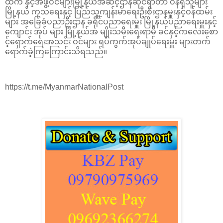
ထက် နှင့်အဖွဲ့ဝင်များမြို့နယ်အဆင့်ဌာနဆိုင်ရာတာ ဝန်ရှိသူများ
မြို့နယ် ကုသရေးနှင့် ပြည်သူ့ကျန်းမာရေးဦးစီးဌာနမှူးနှင့်ဝန်ထမ်း
များ အခြေခံပညာဦးဌာန ခရိုင်ပညာရေးမှူး မြို့နယ်ပညာရေးမှူးနှင့်
ကျောင်း အုပ် များ မြို့နယ်အ မျိုးသမီးရေးရာမိ ခင်နှင့်ကလေးစော
င့်ရှောက်ရေးအသင်း ဝင်များ ရပ်ကွက်အုပ်ချုပ်ရေးမှူး များတက်
ရောက်ခဲ့ကြကြောင်းသိရသည်။
https://t.me/MyanmarNationalPost