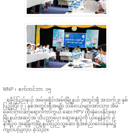
MNP ၊ စက်တင်ဘာ ၁၅
ရခိုင်ပြည်နယ် အမ်းခရိုင်၊အမ်းမြို့နယ် အတွင်းရှိ အသက် ၉ နှစ်
ပြည့်ပြီး ၁၂ နှစ်အတွင်းရှိအမျိုး သမီးငယ်များအားသား အိမ်
ခေါင်းကင်ဆာရောဂါကာကွယ် ဆေး HPV ထိုးနှံပေးနိုင်ရေး
မြို့နယ်အဆင့်အ သိပညာပေး ဆွေးနွေးပွဲကို ယနေ့နံနက် ၉
နာရီ၃၀ အချိန်ကမြို့နယ်ပြည်သူ့ဆေး ရုံအစည်းဝေးခန်းမ၌
ကျင်းပပြုလုပ် ခဲ့သည်။