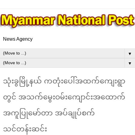
News Agency
▼
▼
သုံးခွမြို့နယ် ကတုံးပေါ်အထက်ကျေးရွာ
တွင် အသက်မွေးဝမ်းကျောင်းအထောက်
အကူပြုမော်တာ အပ်ချုပ်စက်
သင်တန်းဆင်း