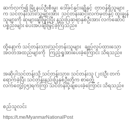
ဆက်လက်၍ မြို့နယ်ဦးစီးမှူး ဒေါ်ခင်နှင်းချိုနှင့် တာဝန်ရှိသူများ
က သင်တန်းသား/သူများအား သင်တန်းဆင်းလက်မှတ်နှင့် ထူးချွန်
သူများကို ဆုများချီးမြှင့်ပြီး နည်းပြဆရာနှစ်ဦးအား လက်ဆောင်
ပစ္စည်းများ ပေးအပ်ချီးမြှင့်ခဲ့ကြသည်။
ထို့နောက် သင်တန်းသား/သင်တန်းသူများ ချုပ်လုပ်ထားသော
အဝတ်အထည်များကို ကြည့်ရှုအား‌ပေးခဲ့ကြောင်း သိရသည်။
အဆိုပါသင်တန်းသို့ သင်တန်းသား၊ သင်တန်းသူ (၂၀)ဦး တက်
ရောက်ခဲ့ပြီး သင်တန်းနည်းပြနှစ်ဦးတို့က စာ‌တွေ့
လက်‌တွေ့(၄၅)ရက်ကြာ သင်တန်းပို့ချ‌ပေးခဲ့ကြောင်း သိရသည်။
စည်သူလင်း
https://t.me/MyanmarNationalPost