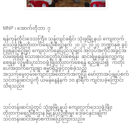
MNP ၊ အောက်တိုဘာ ၇
ရန်ကုန်တိုင်းဒေသကြီး‌၊ သန်လျင်ခရိုင်၊ သုံးခွမြို့နယ် ကျေးလက်
ဒေသဖွံ့ဖြိုးတိုးတက်ရေးဦးစီးဌာနက ၂၀၂၃-၂၀၂၄ ဘဏ္ဍာနှစ် ခွင့်
ပြုရန်ပုံငွေဖြင့် ကျေးလက်နေပြည်သူများ အလုပ်အကိုင်အခွင့်အ
လမ်းရရှိ၍ မိသားစုဝင်ငွေတိုးပွားစေရန်၊ ဆင်းရဲမှုနှုန်းလျှော့ကျ
စေရန်၊ လူမှုစီးပွားဘဝဖွံ့ဖြိုးတိုးတက်‌စေရန် ရည်ရွယ်၍ ‌‌ ကတုံး
ပေါ်အထက်ကျေးရွာ ဓမ္မာရုံ၌ဖွင့်လှစ်ခဲ့သည့်
အသက်မွေးဝမ်းကျောင်းအထောက်အကူပြု မော်တာအပ်ချုပ်စက်
သင်တန်းဆင်းပွဲကို ယမန်နေ့​နံနက် ၁၀ နာရီက ကျင်းပခဲ့ကြောင်း
သိရသည်။
သင်တန်းဆင်းပွဲတွင် သုံးခွမြို့နယ် ကျေးလက်ဒေသဖွံ့ဖြိုး
တိုးတက်ရေးဦးစီးဌာန မြို့နယ်ဦးစီးမှူး ဒေါ်ခင်နှင်းချိုက
သင်တန်းဆင်းအမှာစကားပြောကြားသည်။