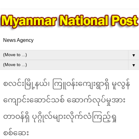
News Agency
▼
▼
စလင်းမြို့နယ်၊ ကြူဝန်းကျေးရွာရှိ မူလွန်
ကျောင်းဆောင်သစ် ဆောက်လုပ်မှုအား
တာဝန်ရှိ ပုဂ္ဂိုလ်များလိုက်လံကြည့်ရှု
စစ်ဆေး