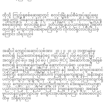
ထိုသို့ ကြည့်ရှုစစ်ဆေးရာတွင် စလင်းမြို့နယ်စီမံအုပ်ချုပ်ရေး
အဖွဲ့ဥက္ကဋ္ဌ ဦးနေလင်းနိုင်နှင့် တာဝန်ရှိပုဂ္ဂိုလ်များ လိုက်လံကြည့်ရှု
စစ်ဆေးခဲ့ရာ စလင်းမြို့နယ် ဒုတိယမြို့နယ်ပညာရေးမှူး ဦးရာဇာ
ထက်နှင့် ကျောင်းအုပ်ဆရာမကြီးတို့က လိုက်လံရှင်လင်းပြသခဲ့
ကြောင်း သိရသည်။
အဆိုပါ ကျောင်းဆောင်သစ်အား ၂၀၂၂၊ ၂၀၂၃ ဘဏ္ဍာနှစ်မှ
စတင်၍ ပြည်ထောင်စုရန်ပုံငွေ ကျပ်သန်း (၂၀၉.၅၄၇၀) ဖြင့်
အလျား ၉၀ ပေ၊ အနံ ၃၀ ပေ (၂)ထပ် RCC အဆောက်အဦအဖြစ်
စတင်၍ ဖူးသစ်ဆန်းကုမ္ပဏီမှ ဆောက်လုပ်ခဲ့ရာ ယခုအခါ
(၇၅)%နှုန်းခန့်ပြီးစီးနေပြီဖြစ်ကြောင်း နှင့် အဆိုပါ ကျောင်းဆောင်
သစ်ကြီး ဆောက်လုပ်ပြီးစီးပါက ကြူဝန်းကျေးရွာနှင့် အနီးအနား
ပတ်ဝန်းကျင်ကျေးရွာများမှ တက်ရောက် ပညာသင်ကြားလျက်ရှိ
သည့် ကျောင်းသား/သူ (၅၀၇)ဦးတို့အတွက် အေးချမ်းသာယာစွာ
ပညာသင်ကြားနိုင်မည်ဖြစ်ကြောင်း ကြူဝန်းကျေးရွာ အခြေခံ
မူလတန်းလွန်ကျောင်းမှ ကျောင်းအုပ်ဆရာမကြီး ဒေါ်ဝေဝေလှိုင်
ထံမှ သိရှိရသည်။