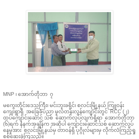
MNP ၊ အောက်တိုဘာ ၇
မကွေးတိုင်းဒေသကြီး၊ မင်းဘူးခရိုင်၊ စလင်းမြို့နယ် ကြူဝန်း
ကျေးရွာရှိ အခြေခံပညာ မူလတန်းလွန်ကျောင်းတွင် RCC (၂)
ထပ်ကျောင်းဆောင် သစ် ဆောက်လုပ်လျက်ရှိရာ အောက်တိုဘာ
(၆)ရက် နံနက်အချိန်က အဆိုပါ ကျောင်းဆောင်သစ် ဆောက်လုပ်
နေမှုအား စလင်းမြို့နယ်မှ တာဝန်ရှိ ပုဂ္ဂိုလ်များမှ လိုက်လံကြည့်ရှု
စစ်ဆေးခဲ့ကြသည်။