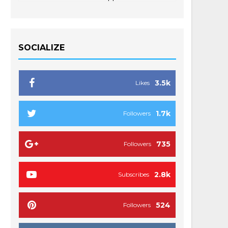
SOCIALIZE
3.5k
Likes
1.7k
Followers
735
Followers
2.8k
Subscribes
524
Followers