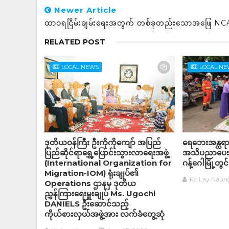
Newer Article
ထာဝရငြိမ်းချမ်းရေးအတွက် တစ်ခုတည်းသောအဖြေ NC
RELATED POST
LOCAL NEWS
LOCAL N
ဒုတိယဝန်ကြီး ဦးကိုကိုကျော် အပြည်
ရေဘေးအန္တရ
ပြည်ဆိုင်ရာရွှေ့ပြောင်းသွားလာရေးအဖွဲ့
အသိပညာပေးလ
(International Organization for
ဂန့်ဂေါမြို့တွင်
Migration-IOM) ရုံးချုပ်၏
Ko Lay Naun
Operations ဌာနမှ ဒုတိယ
ညွှန်ကြားရေးမှူးချုပ် Ms. Ugochi
DANIELS ဦးဆောင်သည့်
ကိုယ်စားလှယ်အဖွဲ့အား လက်ခံတွေ့ဆုံ