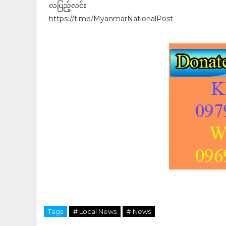
လပြည့်လင်း
https://t.me/MyanmarNationalPost
Tags
# Local News
# News