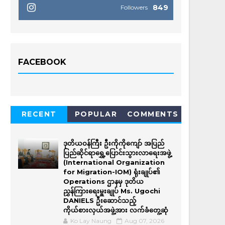
849
Followers
FACEBOOK
RECENT
POPULAR
COMMENTS
ဒုတိယဝန်ကြီး ဦးကိုကိုကျော် အပြည်
ပြည်ဆိုင်ရာရွှေ့ပြောင်းသွားလာရေးအဖွဲ့
(International Organization
for Migration-IOM) ရုံးချုပ်၏
Operations ဌာနမှ ဒုတိယ
ညွှန်ကြားရေးမှူးချုပ် Ms. Ugochi
DANIELS ဦးဆောင်သည့်
ကိုယ်စားလှယ်အဖွဲ့အား လက်ခံတွေ့ဆုံ
Ko Lay Naung
Aug 07, 2026