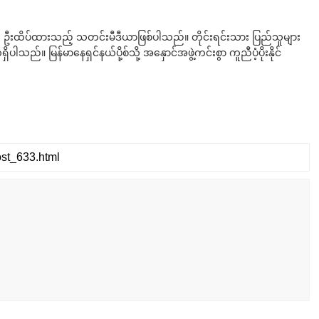
ို ဦးထိပ်ထားသည့် သတင်းမီဒီယာဖြစ်ပါသည်။ တိုင်းရင်းသား ပြည်သူများ
်။ မြန်မာနေရှင်နယ်ပို့စ်သို့ အနှောင်အဖွဲ့ကင်းစွာ ကူညီပံ့ပိုးနိုင်