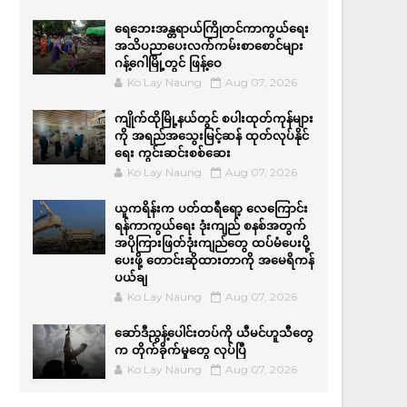
ရေဘေးအန္တရာယ်ကြိုတင်ကာကွယ်ရေး
အသိပညာပေးလက်ကမ်းစာစောင်များ
ဂန့်ဂေါမြို့တွင် ဖြန့်ဝေ
Ko Lay Naung
Aug 07, 2026
ကျိုက်ထိုမြို့နယ်တွင် စပါးထုတ်ကုန်များ
ကို အရည်အ‌သွေးမြင့်ဆန် ထုတ်လုပ်နိုင်
ရေး ကွင်းဆင်းစစ်ဆေး
Ko Lay Naung
Aug 07, 2026
ယူကရိန်းက ပတ်ထရီရော့ လေကြောင်း
ရန်ကာကွယ်ရေး ဒုံးကျည် စနစ်အတွက်
အပိုကြားဖြတ်ဒုံးကျည်တွေ ထပ်မံပေးပို့
ပေးဖို့ တောင်းဆိုထားတာကို အမေရိကန်
ပယ်ချ
Ko Lay Naung
Aug 07, 2026
ဆော်ဒီညွန့်ပေါင်းတပ်ကို ယီမင်ဟူသီတွေ
က တိုက်ခိုက်မှုတွေ လုပ်ပြီ
Ko Lay Naung
Aug 07, 2026