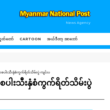
News Agency
ွှတ်တော်
CARTOON
အယ်ဒီတာ့ အာဘော်
ုးစပါးသီးနှံစံကွက်ရိတ်သိမ်းပွဲ ကျင်းပ
းစပါးသီးနှံစံကွက်ရိတ်သိမ်းပွဲ