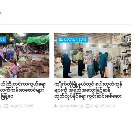
A
EWS
LOCAL NEWS
ာယ်ကြိုတင်ကာကွယ်ရေး
ကျိုက်ထိုမြို့နယ်တွင် စပါးထုတ်ကုန်
က်ကမ်းစာစောင်များ
များကို အရည်အ‌သွေးမြင့်ဆန်
 ဖြန့်ဝေ
ထုတ်လုပ်နိုင်ရေး ကွင်းဆင်းစစ်ဆေး
g
Aug 07, 2026
Ko Lay Naung
Aug 07, 2026