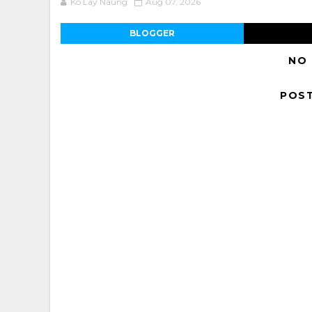
Ko Lay Naung
Aug 07, 2026
BLOGGER
NO
POS