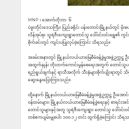
MNP ၊ အောက်တိုဘာ ၆
ပဲခူးတိုင်းဒေသကြီး၊ ပြည်ခရိုင်၊ ပန်းတောင်းမြို့နယ်တွင် မိ
လိန်အုပ်စု၊ သူရဲဇီးကျေးရွာတောင်သူ ဒေါ်ဝင်းဝင်းရွှေ၏ ကွင်းအ
စိုက်ခင်းတွင် ကျင်းပပြုလုပ်ခဲ့ကြောင်း သိရသည်။
အခမ်းအနားတွင် မြို့နယ်လယ်ယာမြေစီမံခန့်ခွဲမှုအဖွဲ့ဥက္ကဋ္ဌ
အထွက်နှုန်း တိုးတက်ကောင်းမွန်စေရေးအတွက် တောင်သူပညာပေ
ရည်ရွယ်ချက်နှင့် ရာသီအလိုက် သီးနှံများစိုက်ပျိုးရာတွင် သိ
ဆွေးနွေးပြောကြားသည်။
ထို့နောက် ​မြို့နယ်လယ်ယာမြေစီမံခန့်ခွဲမှုအဖွဲ့ဥက္ကဋ္ဌ ဦးအော
ဝန်ထမ်းများ၊ မြို့နယ်လယ်ယာမြေစီမံခန့်ခွဲရေးနှင့် စာရင်းအင
တောင်သူများနှင့်အတူ သူရဲဇီးကျေးရွာ၊ တောင်သူ ဒေါ်ဝင်းဝင
တစ်ဧကပျမ်းမျှစပါး ၁၀၀.၁၂ တင်း ထွက်ရှိခဲ့ကြောင်း သိရ