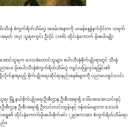
ုးစပါးသီးနှံ စံကွက်ရိတ်သိမ်းပွဲ အခမ်းအနားကို ယမန်နေ့နံနက်ပိုင်းက သရက်
မှတ် (၈၃) သူရဲဇကွင်း ဦးပိုင် (၁၈၆) ထိုင်းနှံကောက် မိုးစပါးမျိုး
 ဦးအောင်သူရက ဒေသခံတောင်သူများ စပါးသီးနှံစိုက်ပျိုးရာတွင် သီးနှံ
း ​မိုးစပါးသီးနှံစံကွက်ရိတ်သိမ်းပွဲ ကျင်းပပြုလုပ်ရခြင်း၏
ရှိလိုက်နာရမည့် စိုက်ပျိုးရေးဆိုင်ရာနည်းစနစ်များကို ပညာပေးရှင်းလင်း
င်သူရ၊ မြို့နယ်စိုက်ပျိုးရေးဦးစီးဌာန ဦးစီးအရာရှိ ဒေါ်အေးအေးသင်းနှင့်
်းဦးစီးဌာန ဦးစီးအရာရှိ ဦးလင်းလင်းထွန်းနှင့် ဝန်ထမ်းများက ဒေသခံ
်းရွှေ၏ ထိုင်းနှံကောက်မိုးစပါးစိုက်ခင်း (၂၉)ဧကအား စံကွက်ရိတ်သိမ်းရာ
သည်။