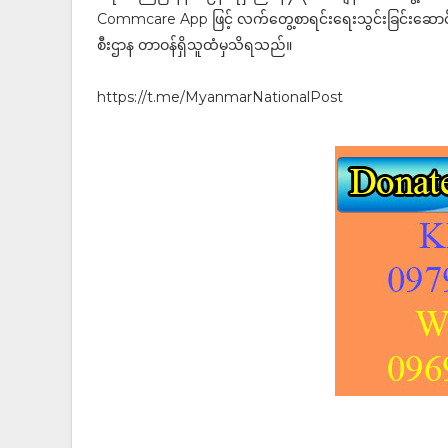
Commcare App ဖြင့် လက်တွေ့စာရင်းရေးသွင်းခြင်းဆောင်ရွ
စီးဌာန တာဝန်ရှိသူထံမှသိရသည်။
https://t.me/MyanmarNationalPost