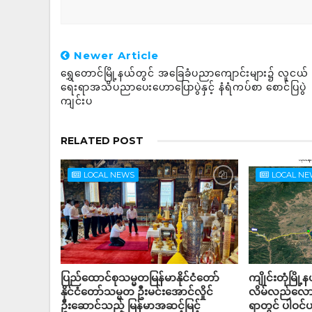
Newer Article
ရွှေတောင်မြို့နယ်တွင် အခြေခံပညာကျောင်းများ၌ လူငယ်
ရေးရာအသိပညာပေးဟောပြောပွဲနှင့် နံရံကပ်စာ စောင်ပြပွဲ
ကျင်းပ
RELATED POST
LOCAL NEWS
LOCAL N
ပြည်ထောင်စုသမ္မတမြန်မာနိုင်ငံတော်
ကျိုင်းတုံမြို
နိုင်ငံတော်သမ္မတ ဦးမင်းအောင်လှိုင်
လိမ်လည်လောင
ဦးဆောင်သည့် မြန်မာအဆင့်မြင့်
ရာတွင် ပါဝင