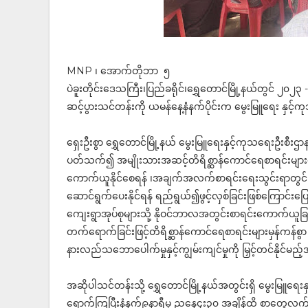
MNP ၊ အောက်တိုဘာ ၅
ပဲခူးတိုင်းဒေသကြီး၊ပြည်ခရိုင်၊ရွှေတောင်မြို့နယ်တွင် ၂၀၂
ဆင့်ပွားသင်တန်းကို ယမန်နေ့နံနက်ပိုင်းက မွေးမြူရေး နှင့်
ရှေးဦးစွာ ရွှေတောင်မြို့နယ် မွေးမြူရေးနှင့်ကုသရေးဦးစီးဌာ
ပတ်သက်၍ အမျိုးသားအဆင့်တိရိစ္ဆာန်ကောင်ရေစာရင်းမ
ကောက်ယူနိုင်စေရန် ၊အချက်အလက်စာရင်းရေးသွင်းရာတွင် မှန်
ဆောင်ရွက်ပေးနိုင်ရန် ရည်ရွယ်၍ဖွင့်လှစ်ခြင်းဖြစ်ကြောင်
ကျေးရွာအုပ်စုများသို့ နိုဝင်ဘာလအတွင်းစာရင်းကောက်ယူခြ
တက်ရောက်ခြင်းဖြင့်တိရိစ္ဆာန်ကောင်ရေစာရင်းများမှန်ကန်စ
နားလည်သဘောပေါက်မှုနှင့်ကျွမ်းကျင်မှုကို မြှင့်တင်နိုင်မ
အဆိုပါသင်တန်းသို့ ရွှေတောင်မြို့နယ်အတွင်းရှိ မွေးမြူရေး
ရောက်ကြပြီးနံနက်၉နာရီမှ ညနေ၄း၃၀ အချိန်ထိ စာတွေ့လက်တွေ့