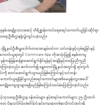
၃ -ခုနှစ်၊အမျိူးသားအဆင့် တိရိစ္ဆာန်ကောင်ရေစာရင်းကောက်ယူခြင်းဆိုင်ရာ
ကုသရေးဦးစီးဌာနရုံး၌ကျင်းပခဲ့သည်။
န ၊မြို့နယ်ဦးစီးမှူးဒေါက်တာအေးချမ်းဝင်းက သင်တန်းဖွင့်လှစ်ရခြင်းနှင့်
ျားကောက်ယူရာတွင် Commcare App ကိုအသုံးပြု၍ စနစ်တကျ
ကန်မြန်ဆန်စွာဆောင်ရွက်နိုင်ရန်နှင့်အချိန်နှင့်တပြေးညီကူညီ
းပြောကြားခဲ့သည်။ ဆက်လက်၍ ရွှေတောင်မြို့နယ်အတွင်းရှိ ရပ်ကွက်
င်းကို စတင်ဆောင်ရွက်သွားမည်ဖြစ်ကြောင်းနှင့်သင်တန်း
ွာ ကောက်ယူရရှိနိုင်မှုသည်စာရင်းကောက်များ၏မေးခွန်းလွှာအပေါ်
ည့်အကျိူးကျေးဇူးများရရှိမည်ဖြစ်ကြောင်းထပ်မံပြောကြားခဲ့ပါသည်။
နှင့်ကုသရေးဦးစီးဌာန ဝန်ထမ်းများ နှင့်စာရင်းကောက်များ( ၃၅ )ဦးတက်
 ပို့ချသင်ကြားခဲ့ကြောင်းနှင့်ကျေးရွာတစ်ရွာသို့ကွင်းဆင်း၍