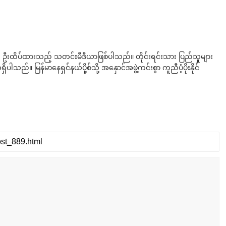
ို ဦးထိပ်ထားသည့် သတင်းမီဒီယာဖြစ်ပါသည်။ တိုင်းရင်းသား ပြည်သူများ
်။ မြန်မာနေရှင်နယ်ပို့စ်သို့ အနှောင်အဖွဲ့ကင်းစွာ ကူညီပံ့ပိုးနိုင်