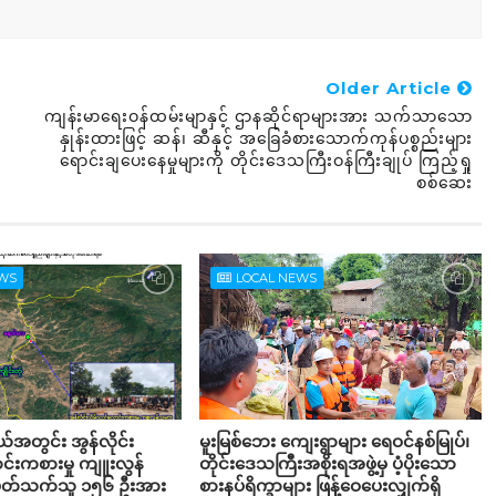
Older Article
ကျန်းမာရေးဝန်ထမ်းမျာနှင့် ဌာနဆိုင်ရာများအား သက်သာသော
နှုန်းထားဖြင့် ဆန်၊ ဆီနှင့် အခြေခံစားသောက်ကုန်ပစ္စည်းများ
ရောင်းချပေးနေမှုများကို တိုင်းဒေသကြီးဝန်ကြီးချုပ် ကြည့်ရှု
စစ်ဆေး
EWS
LOCAL NEWS
့နယ်အတွင်း အွန်လိုင်း
မူးမြစ်ဘေး ကျေးရွာများ ရေဝင်နစ်မြုပ်၊
်းကစားမှု ကျူးလွန်
တိုင်းဒေသကြီးအစိုးရအဖွဲ့မှ ပံ့ပိုးသော
်ပတ်သက်သူ ၁၅၆ ဦးအား
စားနပ်ရိက္ခာများ ဖြန့်ဝေပေးလျှက်ရှိ