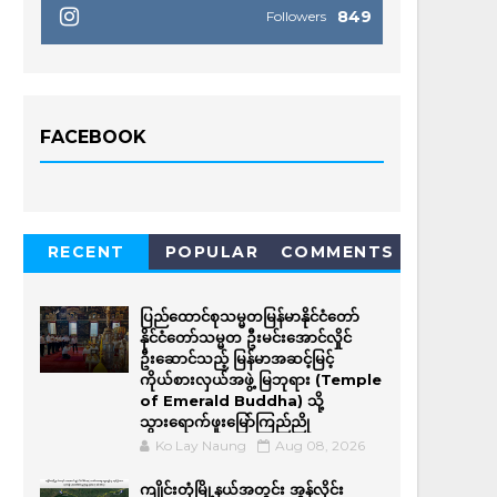
849
Followers
FACEBOOK
RECENT
POPULAR
COMMENTS
ပြည်ထောင်စုသမ္မတမြန်မာနိုင်ငံတော်
နိုင်ငံတော်သမ္မတ ဦးမင်းအောင်လှိုင်
ဦးဆောင်သည့် မြန်မာအဆင့်မြင့်
ကိုယ်စားလှယ်အဖွဲ့ မြဘုရား (Temple
of Emerald Buddha) သို့
သွားရောက်ဖူးမြော်ကြည်ညို
Ko Lay Naung
Aug 08, 2026
ကျိုင်းတုံမြို့နယ်အတွင်း အွန်လိုင်း