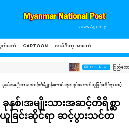
News Agency
ွှတ်တော်
CARTOON
အယ်ဒီတာ့ အာဘော်
ပြည်ထောင်စုသမ္မတမ
LOCAL NEWS
- ခုနှစ်၊အမျိုးသားအဆင့်တိရိစ္ဆာန်ကောင်ရေစာရင်းကောက်ယူခြင်းဆိုင်ရာ ဆင့်
ခုနှစ်၊အမျိုးသားအဆင့်တိရိစ္ဆာ
ခြင်းဆိုင်ရာ ဆင့်ပွားသင်တ