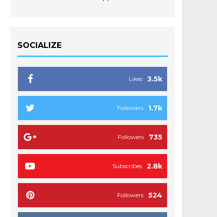
SOCIALIZE
3.5k
Likes
1.7k
Followers
735
Followers
2.8k
Subscribes
524
Followers