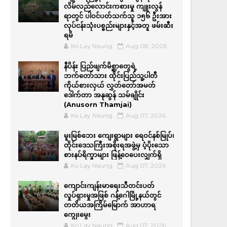
လိမ်လည်လောင်းကစားမှု ကျူးလွန်
ရာတွင် ပါဝင်ပတ်သက်သူ ၁၅၆ ဦးအား
လုပ်ငန်းသုံးပစ္စည်းများနှင့်အတူ ဖမ်းဆီး
ရမိ
Ko Lay Naung
Aug 08, 2026
နီပိန်း ပြည်ဖျက်မိစ္ဆာတွေရဲ့
ဘက်တော်သား ထိုင်းပြည်သူ့ပါတီ
ကိုယ်စားလှယ် လွှတ်တော်အမတ်
ဒေါက်တာ အနုဆွန် သမ်ချိုင်း
(Anusorn Thamjai)
Ko Lay Naung
Aug 07, 2026
မူးမြစ်ဘေး ကျေးရွာများ ရေဝင်နစ်မြုပ်၊
တိုင်းဒေသကြီးအစိုးရအဖွဲ့မှ ပံ့ပိုးသော
စားနပ်ရိက္ခာများ ဖြန့်ဝေပေးလျှက်ရှိ
Ko Lay Naung
Aug 07, 2026
ကျောင်းကျန်းမာရေးသီတင်းပတ်
လှုပ်ရှားမှုအဖြစ် ဂန့်ဂေါမြို့နယ်တွင်
တတိယအကြိမ်မြောက် အာဟာရ
ကျွေးမွေး
Ko Lay Naung
Aug 07, 2026