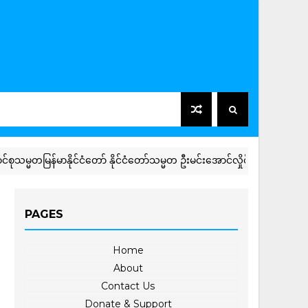
ြန်မာနိုင်ငံတော် နိုင်ငံတော်သမ္မတ ဦးမင်းအောင်လှိုင် ဦးဆောင်သည့် မြန်မ
PAGES
Home
About
Contact Us
Donate & Support