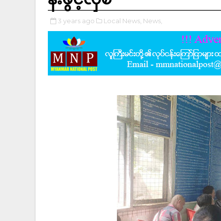
3 years ago
Local News,
News,