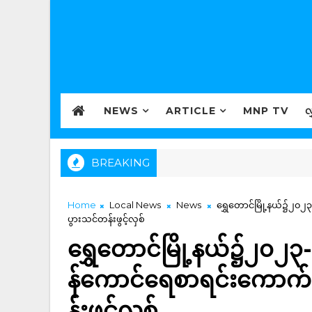
NEWS
ARTICLE
MNP TV
လ
BREAKING
Home
Local News
News
ရွှေတောင်မြို့နယ်၌၂၀၂၃
ပွားသင်တန်းဖွင့်လှစ်
ရွှေတောင်မြို့နယ်၌၂၀၂၃- 
န်ကောင်ရေစာရင်းကောက်ယူ
န်းဖွင့်လှစ်