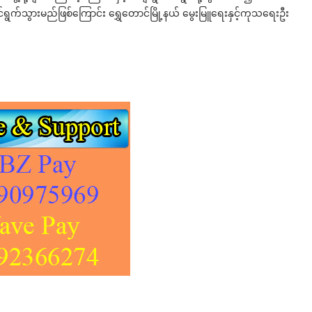
က်သွားမည်ဖြစ်ကြောင်း ရွှေတောင်မြို့နယ် မွေးမြူရေးနှင့်ကုသရေးဦး