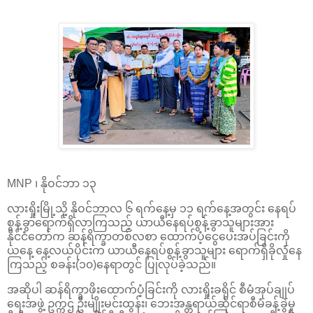
MNP ၊ နိုဝင်ဘာ ၁၃
လားရှိုးမြို့သို့ နိုဝင်ဘာလ ၆ ရက်နေ့မှ ၁၁ ရက်နေ့အတွင်း နေရပ်
စွန့်ခွာရောက်ရှိလာကြသည့် ယာယီနေရပ်စွန့်ခွာသူများအား
နိုင်ငံတော်က ဆန်ရိက္ခာတစ်လစာ ထောက်ပံ့ငွေပေးအပ်ခြင်းကို
ယနေ့ နေ့လယ်ပိုင်းက ယာယီနေရပ်စွန့်ခွာသူများ ရောက်ရှိခိုလှုံနေ
ကြသည့် စခန်း(၁၀)နေရာတွင် ပြုလုပ်ခဲ့သည်။
အဆိုပါ ဆန်ရိက္ခာဖိုးထောက်ပံ့ခြင်းကို လားရှိုးခရိုင် စီမံအုပ်ချုပ်
ရေးအဖွဲ့ ဥက္ကဌ ဦးမျိုးမင်းထွန်း၊ ဘေးအန္တရာယ်ဆိုင်ရာစီမံခန့်ခွဲမှု