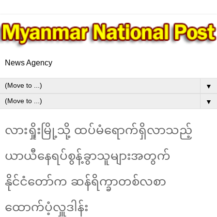
News Agency
▼
▼
လားရှိုးမြို့သို့ ထပ်မံရောက်ရှိလာသည့်
ယာယီနေရပ်စွန့်ခွာသူများအတွက်
နိုင်ငံတော်က ဆန်ရိက္ခာတစ်လစာ
ထောက်ပံ့လှူဒါန်း