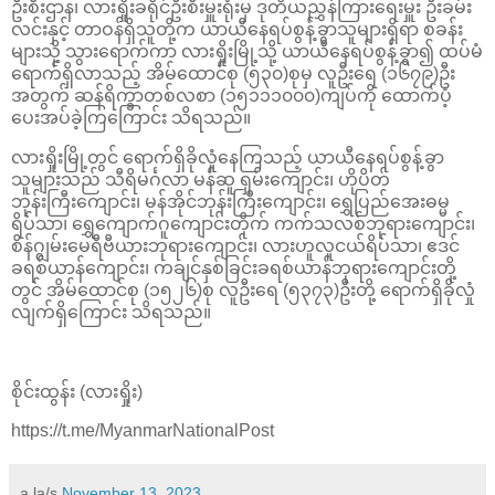
ဦးစီးဌာန၊ လားရှိုးခရိုင်ဦးစီးမှူးရုံးမှ ဒုတိယညွှန်ကြားရေးမှူး ဦးခမ်း
လင်းနှင့် တာဝန်ရှိသူတို့က ယာယီနေရပ်စွန့်ခွာသူများရှိရာ စခန်း
များသို့ သွားရောက်ကာ လားရှိုးမြို့သို့ ယာယီနေရပ်စွန့်ခွာ၍ ထပ်မံ
ရောက်ရှိလာသည့် အိမ်ထောင်စု (၅၃၀)စုမှ လူဦးရေ (၁၆၇၉)ဦး
အတွက် ဆန်ရိက္ခာတစ်လစာ (၁၅၁၁၁၀၀၀)ကျပ်ကို ထောက်ပံ့
ပေးအပ်ခဲ့ကြကြောင်း သိရသည်။
လားရှိုးမြို့တွင် ရောက်ရှိခိုလှုံနေကြသည့် ယာယီနေရပ်စွန့်ခွာ
သူများသည် သီရိမင်္ဂလာ မန်ဆူ ရှမ်းကျောင်း၊ ဟိုပိတ်
ဘုန်းကြီးကျောင်း၊ မန်အိုင်ဘုန်းကြီးကျောင်း၊ ရွှေပြည်အေးဓမ္မ
ရိပ်သာ၊ ရွှေကျောက်ဂူကျောင်းတိုက် ကက်သလစ်ဘုရားကျောင်း၊
စိန်ဂျွမ်းမေရီဗီယားဘုရားကျောင်း၊ လားဟူလူငယ်ရိပ်သာ၊ ဧဒင်
ခရစ်ယာန်ကျောင်း၊ ကချင်နှစ်ခြင်းခရစ်ယာန်ဘုရားကျောင်းတို့
တွင် အိမ်ထောင်စု (၁၅၂၆)စု လူဦးရေ (၅၃၇၃)ဦးတို့ ရောက်ရှိခိုလှုံ
လျက်ရှိကြောင်း သိရသည်။
စိုင်းထွန်း (လားရှိုး)
https://t.me/MyanmarNationalPost
a la/s
November 13, 2023