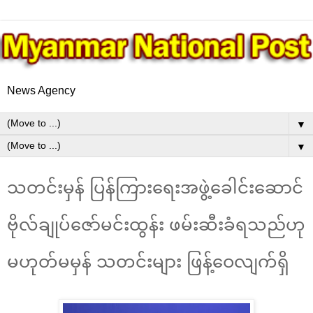
News Agency
▼
▼
သတင်းမှန် ပြန်ကြားရေးအဖွဲ့ခေါင်းဆောင်
ဗိုလ်ချုပ်ဇော်မင်းထွန်း ဖမ်းဆီးခံရသည်ဟု
မဟုတ်မမှန် သတင်းများ ဖြန့်ဝေလျက်ရှိ