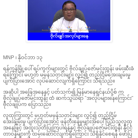
MNP ၊ နိုဝင်ဘာ ၁၃
ရန်ကုန်မြို့ပေါ် ရပ်ကွက်များတွင် ဗိုလ်ချုပ်ဇော်မင်းထွန်း ဖမ်းဆီးခံ
ရကြောင်း မဟုတ် မမှန်သတင်းများ လွှင့်၍ တည်ငြိမ်အေးချမ်းမှု
ပျက်ပြားအောင် လုပ်ဆောင်လျက်ရှိကြောင်း သိရသည်။
အဆိုပါ အခြေအနေနှင့် ပတ်သက်၍ မြန်မာနေရှင်နယ်ပို့စ် က
ဗိုလ်ချုပ်ဇော်မင်းထွန်း ထံ ဆက်သွယ်ရာ "အလုပ်များနေကြောင်း"
ဗိုလ်ချုပ်က ပြောသည်။
လူထုကြားတွင် မဟုတ်မမှန်သတင်းများ လွှင့်၍ တည်ငြိမ်
အေးချမ်းမှု ပျက်ပြားအောင် ဖန်တီးနေမှုများအပေါ် ပြည်သူလူထု
အနေဖြင့် အထူးသတိပြုကြပါရန်နှင့် ဗိုလ်ချုပ်ဇော်မင်းထွန်း နိုင်ငံ
တာဝန်များကို ထမ်းဆောင်လျက်ရှိကြောင်း သိရှိနိုင်စေရန် ဖော်ပြ