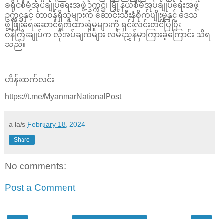
ခရိုင်စီမံအုပ်ချုပ်ရေးအဖွဲ့ဥက္ကဋ္ဌ၊ မြို့နယ်စီမံအုပ်ချုပ်ရေးအဖွဲ့
ဥက္ကဋ္ဌနှင့် တာဝန်ရှိသူများက ဆောင်းသီးနှံစိုက်ပျိုးမှုနှင့် ဒေသ
ဖွံ့ဖြိုးရေးဆောင်ရွက်ထားရှိမှုများကို ရှင်းလင်းတင်ပြပြီး
ဝန်ကြီးချုပ်က လိုအပ်ချက်များ လမ်းညွှန်မှာကြားခဲ့ကြောင်း သိရ
သည်။
ဟိန်းထက်လင်း
https://t.me/MyanmarNationalPost
a la/s
February 18, 2024
Share
No comments:
Post a Comment