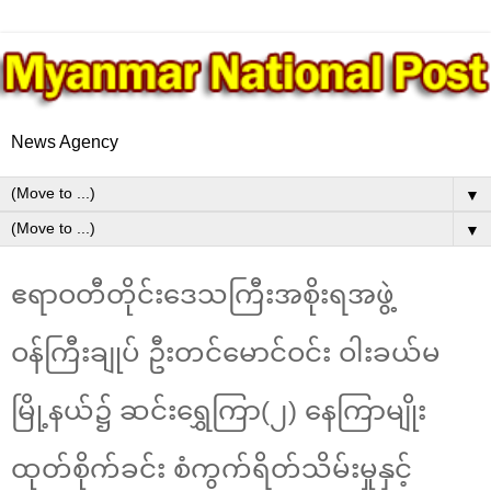
News Agency
▼
▼
ဧရာဝတီတိုင်းဒေသကြီးအစိုးရအဖွဲ့
ဝန်ကြီးချုပ် ဦးတင်မောင်ဝင်း ဝါးခယ်မ
မြို့နယ်၌ ဆင်းရွှေကြာ(၂) နေကြာမျိုး
ထုတ်စိုက်ခင်း စံကွက်ရိတ်သိမ်းမှုနှင့်