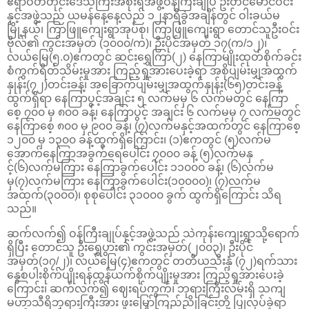
ဧရာဝတီတိုင်းဒေသကြီးအစိုးရအဖွဲ့ဝန်ကြီးချုပ် ဦးတင်မောင်ဝင်း
နှင့်အဖွဲ့သည် ယမန်နေ့နေ့လည် ၁၂နာရီခွဲအချိန်တွင် ဝါးခယ်မ
မြို့နယ်၊ ကြာဖြူကျေးရွာအုပ်စု၊ ကြာဖြူကျေးရွာ တောင်သူဦးဝင်း
ဗိုလ်၏ ကွင်းအမှတ် (၁၀၀၀/က)၊ ဦးပိုင်အမှတ် ၁၇(က/၁၂)၊
လယ်မြေ(၅.၀)ဧကတွင် ဆင်းရွှေကြာ(၂) နေကြာမျိုးထုတ်စိုက်ခင်း
စံကွက်ရိတ်သိမ်းမှုအား ကြည့်ရှုအားပေးခဲ့ရာ အစိုပျမ်းမျှအထွက်
နှုန်း(၇၂)တင်းခန့်၊ အခြောက်ပျမ်းမျှအထွက်နှုန်း(၆၅)တင်းခန့်
ထွက်ရှိ‌ရာ နေကြာပွင့်အချင်း ၅ လက်မမှ ၆ လက်မတွင် နေကြာ
စေ့ ၇၀၀ မှ ၈၀၀ ခန့်၊ နေကြာပွင့် အချင်း ၆ လက်မမှ ၇ လက်မတွင်
နေကြာစေ့ ၈၀၀ မှ ၉၀၀ ခန့်၊ (၇)လက်မနှင့်အထက်တွင် နေကြာစေ့
၁၂၀၀ မှ ၁၃၀၀ ခန့်ထွက်ရှိကြောင်း၊ (၁)ဧကတွင် (၅)လက်မ
အောက်နေကြာအခွက်ရေပေါင်း ၇၀၀၀ ခန့် (၅)လက်မနှ
င့်(၆)လက်မကြား နေကြာခွက်ပေါင်း ၁၁၀၀၀ ခန့်၊ (၆)လက်မ
မှ(၇)လက်မကြား နေကြာခွက်ပေါင်း(၁၀၀၀၀)၊ (၇)လက်မ
အထက်(၃၀၀၀)၊ စုစုပေါင်း ၃၁၀၀၀ ခွက် ထွက်ရှိကြောင်း သိရ
သည်။
ဆက်လက်၍ ဝန်ကြီးချုပ်နှင့်အဖွဲ့သည် သဲကုန်းကျေးရွာသို့ရောက်
ရှိပြီး တောင်သူ ဦးရွှေပွား၏ ကွင်းအမှတ်(၂၀၀၃)၊ ဦးပိုင်
အမှတ်(၁၇/၂)၊ လယ်မြေ(၄)ဧကတွင် တတိယသီးနှံ (၇၂)ရက်သား
နွေစပါးစိုက်ပျိုးရန်ထွန်ယက်စိုက်ပျိုးမှုအား ကြည့်ရှုအားပေးခဲ့
ကြောင်း၊ ဆက်လက်၍ ဈေးရပ်ကွက်၊ ဘုရားကြီးလမ်းရှိ သကျ
မဟာသီရိဘုရားကြီးအား ဖူးမြှော်ကြည်ညိုခြင်းတို့ ပြုလုပ်ခဲ့ရာ