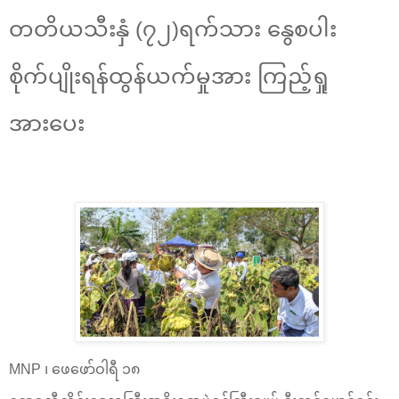
‌တတိယသီးနှံ (၇၂)ရက်သား နွေစပါး
စိုက်ပျိုးရန်ထွန်ယက်မှုအား ကြည့်ရှု
အားပေး
MNP ၊ ဖေဖော်ဝါရီ ၁၈