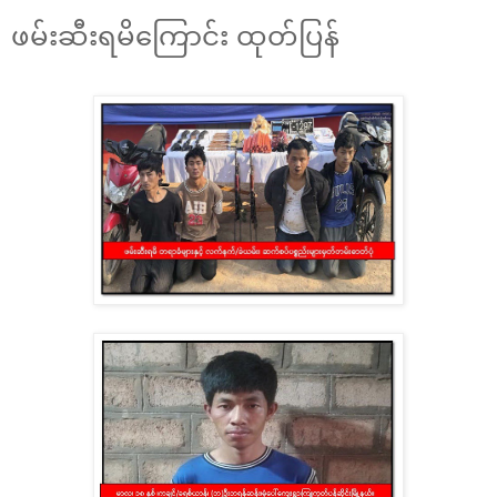
ဖမ်းဆီးရမိကြောင်း ထုတ်ပြန်