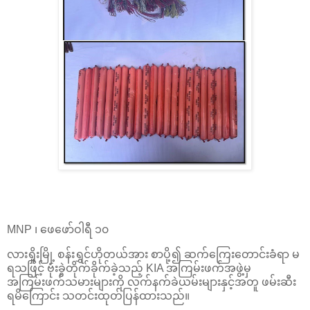
MNP ၊ ဖေဖော်ဝါရီ ၁၀
လားရှိုးမြို့ စန်းရွှင်ဟိုတယ်အား စာပို့၍ ဆက်ကြေးတောင်းခံရာ မ
ရသဖြင့် ဗုံးခွဲတိုက်ခိုက်ခဲ့သည့် KIA အကြမ်းဖက်အဖွဲ့မှ
အကြမ်းဖက်သမားများကို လက်နက်ခဲယမ်းများနှင့်အတူ ဖမ်းဆီး
ရမိကြောင်း သတင်းထုတ်ပြန်ထားသည်။