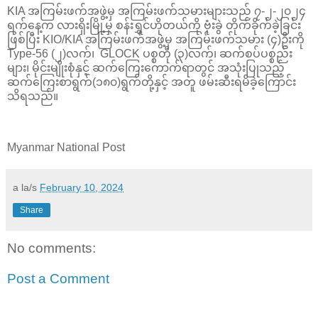
KIA အကြမ်းဖက်အဖွဲ့မှ အကြမ်းဖက်သမားများသည် ၇-၂-၂၀၂၄
ရက်နေ့က လားရှိးမြို့မှ စန်းရွှင်ဟိုတယ်ကို ဗုံးခွဲ တိုက်ခိုက်ခဲ့ခြင်း
ဖြစ်ပြီး KIO/KIA အကြမ်းဖက်အဖွဲ့မှ အကြမ်းဖက်သမား (၄)ဦးကို
Type-56 (၂)လက်၊ GLOCK ပစ္စတို (၃)လက်၊ ဆက်စပ်ပစ္စည်း
များ၊ မိုင်းမျိုးစုံနှင့် ဆက်ကြေးကောက်ရာတွင် အသုံးပြုသည့်
ဆက်ကြေးစာရွက်(၁၈၀)ရွက်တို့နှင့် အတူ ဖမ်းဆီးရမိခဲ့ကြောင်း
သိရသည်။
Myanmar National Post
a la/s
February 10, 2024
Share
No comments:
Post a Comment