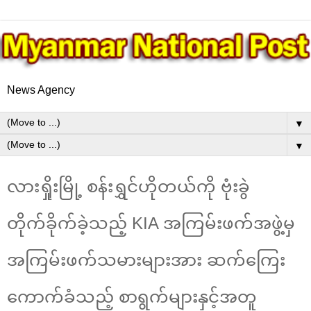
News Agency
▼
▼
လားရှိုးမြို့ စန်းရွှင်ဟိုတယ်ကို ဗုံးခွဲ
တိုက်ခိုက်ခဲ့သည့် KIA အကြမ်းဖက်အဖွဲ့မှ
အကြမ်းဖက်သမားများအား ဆက်ကြေး
ကောက်ခံသည့် စာရွက်များနှင့်အတူ