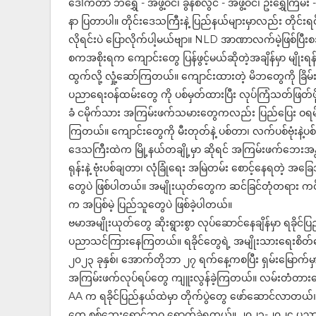
ဒေါက်တာ ဘရွှေ - အဖွဲ့ဝင်၊ ခွန်စံလွင် - အဖွဲ့ဝင်၊ ဦးရွှေကြိမ်
နာ ပြတာပါ။ တိုင်းဒေသကြီးနဲ့ ပြည်နယ်များမှာလည်း တိုင်း
လိုရင်းပဲ ပြောလိုက်ပါ့မယ်ဗျာ။ NLD အာဏာလက်မဲ့ဖြစ်ပြီးစအ
စကအစိုးရက ကျောင်းတွေ ပြန်ဖွင့်မယ်ဆိုတဲ့အချိန်မှာ မျိုးရ
ထွက်လို့ လှုံ့ဆော်ကြတယ်။ ကျောင်းထားတဲ့ မိဘတွေကို 
ပညာရေးဝန်ထမ်းတွေ ကို ပစ်မှတ်ထားပြီး လုပ်ကြံသတ်ဖြတ်ဖ
ခံ ငမိုက်သား အကြမ်းဖက်သမားတွေကလည်း ပြည်ပြေး ဝရမ်းပ
ကြတယ်။ ကျောင်းတွေကို မီးတုတ်နဲ့ ပစ်တာ၊ လက်ပစ်ဗုံးနဲ့ပစ
ဒေသကြီးထဲက မြို့နယ်တချို့မှာ ဆိုရင် အကြမ်းဖက်ဘေးအန္
ရုန်းနဲ့ ဗုံးပစ်ချတာ၊ လုံခြုံရေး အမြဲတမ်း စောင့်နေရတဲ့
တွေပဲ ဖြစ်ပါတယ်။ အမျိုးယုတ်တွေက ဆင်ခြင်တုံတရား ကင်း
က အပြစ်မဲ့ ပြည်သူတွေပဲ ဖြစ်ခဲ့ပါတယ်။
ဗမာအမျိုးယုတ်တွေ ဆိုးရွားစွာ လုပ်ဆောင်နေချိန်မှာ ရခို
ပညာသင်ကြားနေကြတယ်။ ရခိုင်တွေရဲ့ အမျိုးသားရေးစိတ်ဓာတ်
၂၀၂၃ ခုနှစ်၊ အောက်တိုဘာ ၂၇ ရက်နေ့ကစပြီး ရှမ်းမြော
အကြမ်းဖက်လုပ်ရပ်တွေ ကျူးလွန်ခဲ့ကြတယ်။ လမ်းတံတား
AA က ရခိုင်ပြည်နယ်ထဲမှာ တိုက်ပွဲတွေ ဖော်ဆောင်လာတ
တွေ စစ်ဘေးရှောင်ဘဝ ရောက်ခဲ့ရတယ်။ ၂၀၂၃-၂၀၂၄ ပညာသင်န