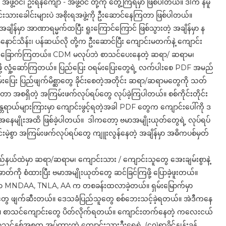
း - အဖွဲ့ဝင်၊ ဦးရန်ကျော် - အဖွဲ့ဝင် တို့ကို တွေ့ကြရမှာ ဖြစ်ပါတယ်။ ဒါက နမူ
ရင်းသားခေါင်းများပဲ အစိုးရအဖွဲ့ကို ဦးဆောင်နေကြတာ ဖြစ်ပါတယ်။
ချိန်မှာ အာဏာရမ္မက်ထပြီး ရူးကြောင်ကြောင် ဖြစ်သွားတဲ့ အချိန်မှာ န
န်နောင်သိန်း၊ ပန်ဆယ်လို တို့က ဦးဆောင်ပြီး ကျောင်းမတက်နဲ့ ကျောင်း
ခြိမ်းခြောက်ကြတယ်။ CDM မလုပ်ဘဲ စာသင်ပေးနေတဲ့ ဆရာ/ ဆရာမ၊
ို့ လှုံ့ဆော်ကြတယ်။ ပြည်ပြေး ဝရမ်းပြေးတွေရဲ့ လက်ပါးစေ PDF အမည်
ြေး ပြည်ဖျက်မိစ္ဆာတွေ ခိုင်းစေတဲ့အတိုင်း ဆရာ/ဆရာမတွေကို သတ်
်တာ အစရှိတဲ့ အကြမ်းဖက်လုပ်ရပ်တွေ လုပ်ခဲ့ကြပါတယ်။ စစ်ကိုင်းတိုင်း
တရာယ်များကြားမှာ ကျောင်းဖွင့်ရတဲ့အခါ PDF တွေက ကျောင်းပေါ်ကို ဒ
 အခြေအနေမျိုးအထိ ဖြစ်ခဲ့ပါတယ်။ ဒါကတော့ ဗမာအမျိုးယုတ်တွေရဲ့ လုပ်ရပ်
မဲ့စွာ အကြမ်းဖက်လုပ်ရပ်တွေ ကျူးလွန်နေတဲ့ အချိန်မှာ အဓိကပစ်မှတ်
င်ပြည်နယ်ထဲမှာ ဆရာ/ဆရာမ၊ ကျောင်းသား / ကျောင်းသူတွေ အေးချမ်းစွာနဲ့
ကို စံထားပြီး ဗမာအမျိုးယုတ်တွေ ဆင်ခြင်ကြဖို့ ပြောခဲ့ဖူးတယ်။
က်မှာ MNDAA, TNLA, AA က တစခန်းထလာခဲ့တယ်။ ရှမ်းမြောက်မှာ
တွေ ဖျက်ဆီးတယ်။ ဒေသခံပြည်သူတွေ စစ်ဘေးသင့်ခဲ့ရတယ်။ အဲဒီကနေ
ယ်။ စာသင်ကျောင်းတွေ ပိတ်လိုက်ရတယ်။ ကျောင်းတက်နေတဲ့ ကလေးငယ်
ှစ်အစက အပ်ထားတဲ့ ကျောင်းသားဦးရေရဲ့ (၄၀)ရာခိုင်နှုန်းခန့်