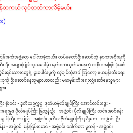
းဖက်အဖွဲ့တွေ ပေါ်လာခဲ့တယ်။ တပ်မတော်ဦးဆောင်တဲ့ နစကအစိုးရကို
ပြီး အများပြည်သူအပေါ်မှာ ရက်စက်ယုတ်မာနေတဲ့ အစိုးရအဖြစ် ပုံဖော်
ရင်းသားတွေရဲ့ ပူးပေါင်းမှုကို လိုချင်တဲ့အခါကြတော့ ဗမာမုန်းတီးရေး
ျားစုကို ဦးဆောင်နေသူများဟာလည်း ဗမာမုန်းတီးရေးလှုံ့ဆော်နေသူများ
ျာ။
ူးကြီး စိုးဝင်း - ဒုတိယဥက္ကဋ္ဌ၊ ဒုတိယဗိုလ်ချုပ်ကြီး အောင်လင်းဒွေး -
းမှူး၊ ဗိုလ်ချုပ်ကြီး မြထွန်းဦး - အဖွဲ့ဝင်၊ ဗိုလ်ချုပ်ကြီး တင်အောင်စန်း -
ချုပ်ကြီး ရာပြည့် - အဖွဲ့ဝင်၊ ဒုတိယဗိုလ်ချုပ်ကြီး ညိုစော - အဖွဲ့ဝင်၊ ဦး
်း - အဖွဲ့ဝင်၊ မန်းငြိမ်းမောင် - အဖွဲ့ဝင်၊ ဒေါက်တာ မှုထန် - အဖွဲ့ဝင်၊