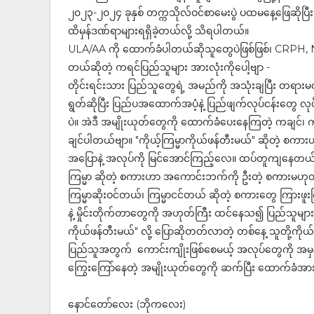
၂၀၂၃-၂၀၂၄ ခုနှစ် တက္ကသိုလ်ဝင်စာမေးပွဲ ပထမနေ့ဖြေဆိုပြီး 
ထိမှန်ဒဏ်ရာများရရှိခဲ့တယ်လို့ သိရပါတယ်။
ULA/AA ကို ထောက်ခံပါတယ်ဆိုသူတွေပဲဖြစ်ဖြစ်၊ CRPH, N
တယ်ဆိုတဲ့ ကရင်ပြည်သူများ အားလုံးကိုပေါ့ဗျာ -
တိုင်းရင်းသား ပြည်သူတွေရဲ့ အမည်ကို အသုံးချပြီး တရားမဝင်
ရွတ်ဆိုပြီး ပြည်ပအထောက်အပံ့နဲ့ ပြည်ဖျက်လုပ်ငန်းတွေ လုပ
ပဲ။ အဲဒီ အမျိုးယုတ်တွေကို ထောက်ခံပေးနေကြတဲ့ ကချင်၊ ကယား၊
ချင်ပါတယ်ဗျာ။ "ကိုယ့်ကြမ္မာကိုယ်ဖန်တီးမယ်" ဆိုတဲ့ စကားဟ
အပြောနဲ့ အလုပ်ကို မြင်အောင်ကြည့်လေ။ ထပ်တူကျနေတ
ကြမ္မာ ဆိုတဲ့ စကားဟာ အကောင်းဘက်ကို ဦးတဲ့ စကားမဟုတ်ဘ
ကြမ္မာဆိုးဝင်တယ်၊ ကြမ္မာငင်တယ် ဆိုတဲ့ စကားတွေ ကြားဖူး
နဲ့ မှိုင်းတိုက်တာတွေကို အဟုတ်ကြီး ထင်နေသ၍ ပြည်သူများ
ကိုယ်ဖန်တီးမယ်" လို့ ပြောဆိုတတ်လာတဲ့ တစ်နေ့ သူတို့ကို
ပြည်သူအတွက် ကောင်းကျိုးဖြစ်စေမယ့် အလုပ်တွေကို အမှန်
ကြွေးကြော်နေတဲ့ အမျိုးယုတ်တွေကို ဆက်ပြီး ထောက်ခံအ
နောင်တော်လေး (ဘိုကလေး)