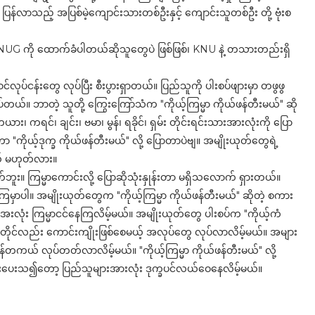
ပြန်လာသည့် အပြစ်မဲ့ကျောင်းသားတစ်ဦးနှင့် ကျောင်းသူတစ်ဦး တို့ ဗုံးစ
UG ကို ထောက်ခံပါတယ်ဆိုသူတွေပဲ ဖြစ်ဖြစ်၊ KNU နဲ့ တသားတည်းရှိ
လုပ်ငန်းတွေ လုပ်ပြီး စီးပွားရှာတယ်။ ပြည်သူကို ပါးစပ်ဖျားမှာ တဖွဖွ
်တယ်။ ဘာတဲ့ သူတို့ ကြွေးကြော်သံက "ကိုယ့်ကြမ္မာ ကိုယ်ဖန်တီးမယ်" ဆို
 ကရင်၊ ချင်း၊ ဗမာ၊ မွန်၊ ရခိုင်၊ ရှမ်း တိုင်းရင်းသားအားလုံးကို ပြော
ာ "ကိုယ့်ဒုက္ခ ကိုယ်ဖန်တီးမယ်" လို့ ပြောတာပဲဗျ။ အမျိုးယုတ်တွေရဲ့
ယ် မဟုတ်လား။
ူး။ ကြမ္မာကောင်းလို့ ပြောဆိုသုံးနှုန်းတာ မရှိသလောက် ရှားတယ်။
ကြမှာပါ။ အမျိုးယုတ်တွေက "ကိုယ့်ကြမ္မာ ကိုယ်ဖန်တီးမယ်" ဆိုတဲ့ စကား
အးလုံး ကြမ္မာငင်နေကြလိမ့်မယ်။ အမျိုးယုတ်တွေ ပါးစပ်က "ကိုယ့်ကံ
ယ်တိုင်လည်း ကောင်းကျိုးဖြစ်စေမယ့် အလုပ်တွေ လုပ်လာလိမ့်မယ်။ အများ
တကယ် လုပ်တတ်လာလိမ့်မယ်။ "ကိုယ့်ကြမ္မာ ကိုယ်ဖန်တီးမယ်" လို့
ားပေးသ၍တော့ ပြည်သူများအားလုံး ဒုက္ခပင်လယ်ဝေနေလိမ့်မယ်။