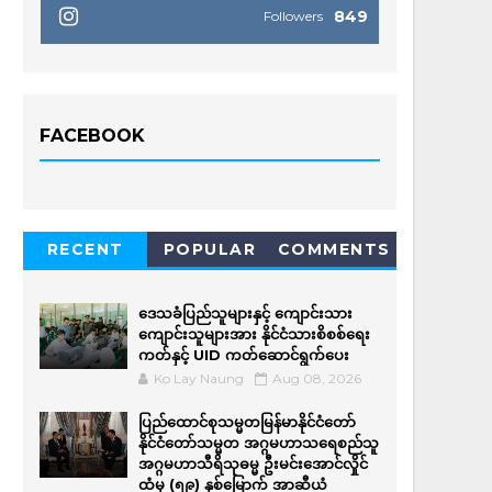
849
Followers
FACEBOOK
RECENT
POPULAR
COMMENTS
ဒေသခံပြည်သူများနှင့် ကျောင်းသား
ကျောင်းသူများအား နိုင်ငံသားစိစစ်ရေး
ကတ်နှင့် UID ကတ်ဆောင်ရွက်ပေး
Ko Lay Naung
Aug 08, 2026
ပြည်ထောင်စုသမ္မတမြန်မာနိုင်ငံတော်
နိုင်ငံတော်သမ္မတ အဂ္ဂမဟာသရေစည်သူ
အဂ္ဂမဟာသီရိသုဓမ္မ ဦးမင်းအောင်လှိုင်
ထံမှ (၅၉) နှစ်မြောက် အာဆီယံ