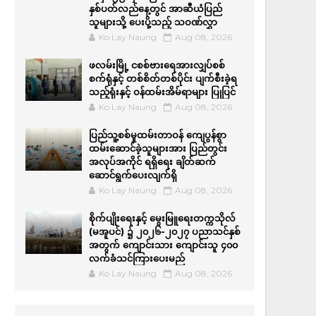
နှစ်ပတ်လည်နေ့တွင် အာဆီယံပြည်
သူများသို့ ပေးပို့သည့် သဝဏ်လွှာ
Ko Lay Naung
Aug 08, 2026
ဖလမ်းမြို့ ငစစ်ဗားရေအားလျှပ်စစ်
စက်ရုံနှင့် တစ်စိတ်တစ်ပိုင်း ပျက်စီးခဲ့ရ
သည့်ရုံးနှင့် ဝန်ထမ်းအိမ်ရာများ ပြုပြင်
Ko Lay Naung
Aug 08, 2026
ပြည်သူ့စစ်မှုထမ်းတာဝန် ကျေပွန်စွာ
ထမ်းဆောင်ခဲ့သူများအား ပြည်တွင်း
အလုပ်အကိုင် ရရှိရေး ချိတ်ဆက်
ဆောင်ရွက်ပေးလျက်ရှိ
Ko Lay Naung
Aug 08, 2026
စိုက်ပျိုးရေးနှင့် မွေးမြူရေးတက္ကသိုလ်
(မအူပင်) ၌ ၂၀၂၆-၂၀၂၇ ပညာသင်နှစ်
အတွက် ကျောင်းသား ကျောင်းသူ ၄၀၀
လက်ခံသင်ကြားပေးမည်
Ko Lay Naung
Aug 08, 2026