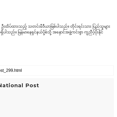
ို ဦးထိပ်ထားသည့် သတင်းမီဒီယာဖြစ်ပါသည်။ တိုင်းရင်းသား ပြည်သူများ
်။ မြန်မာနေရှင်နယ်ပို့စ်သို့ အနှောင်အဖွဲ့ကင်းစွာ ကူညီပံ့ပိုးနိုင်
ational Post