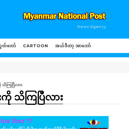
News Agency
ွှတ်တော်
CARTOON
အယ်ဒီတာ့ အာဘော်
ု သိကြပြီလား
ကို သိကြပြီလား