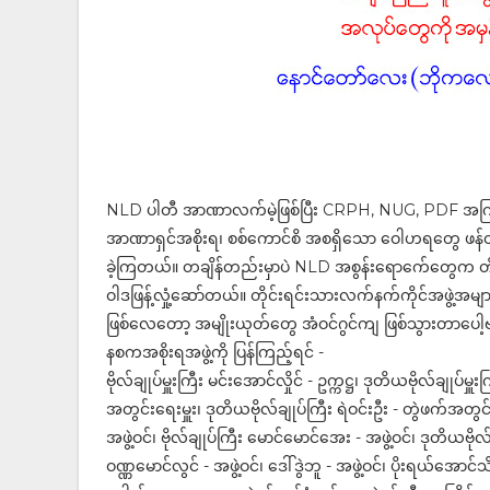
NLD ပါတီ အာဏာလက်မဲ့ဖြစ်ပြီး CRPH, NUG, PDF အကြမ်
အာဏာရှင်အစိုးရ၊ စစ်ကောင်စိ အစရှိသော ဝေါဟရတွေ ဖန်တီး
ခဲ့ကြတယ်။ တချိန်တည်းမှာပဲ NLD အစွန်းရောက်ေတွေက တိုင်း
ဝါဒဖြန့်လှုံ့ဆော်တယ်။ တိုင်းရင်းသားလက်နက်ကိုင်အဖွဲ့အမ
ဖြစ်လေတော့ အမျိုးယုတ်တွေ အံဝင်ဂွင်ကျ ဖြစ်သွားတာပေါ့ဗ
နစကအစိုးရအဖွဲ့ကို ပြန်ကြည့်ရင် -
ဗိုလ်ချုပ်မှူးကြီး မင်းအောင်လှိုင် - ဥက္ကဋ္ဌ၊ ဒုတိယဗိုလ်ချုပ်မှ
အတွင်းရေးမှူး၊ ဒုတိယဗိုလ်ချုပ်ကြီး ရဲဝင်းဦး - တွဲဖက်အတွင်းရေ
အဖွဲ့ဝင်၊ ဗိုလ်ချုပ်ကြီး မောင်မောင်အေး - အဖွဲ့ဝင်၊ ဒုတိယဗိုလ်
ဝဏ္ဏမောင်လွင် - အဖွဲ့ဝင်၊ ဒေါ်ဒွဲဘူ - အဖွဲ့ဝင်၊ ပိုးရယ်အောင်သိန