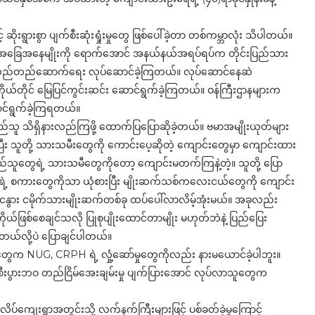
့် ဆိုးရွားစွာ ပျက်စီးဆုံးရှုံးမှုတွေ ဖြစ်ပေါ်ခဲ့တာ တစ်ကမ္ဘာလုံး သိပါတယ်။
ဲ့ အခြေအနေမျိုးကို ရောက်အောင် အနယ်နယ်အရပ်ရပ်က တိုင်းပြည်သား
 ပြန်လည်တည်ဆောက်ရေး လုပ်ဆောင်ခဲ့ကြတယ်။ လုပ်ဆောင်နေဆဲ
ုယ်တိုင် မြေပြင်ကွင်းဆင်း ဆောင်ရွက်ခဲ့ကြတယ်။ ဝန်ကြီးဌာနများက
ောင်ရွက်ခဲ့ကြရတယ်။
သူ သိရှိနားလည်ကြဖို့ ထောက်ပြပြောဆိုခဲ့တယ်။ ဗမာအမျိုးယုတ်များ
ြီး သူတို့ သားသမီးတွေကို ကောင်းပေ့ဆိုတဲ့ ကျောင်းတွေမှာ ကျောင်းထား
်သူတွေရဲ့ သားသမီတွေကိုတော့ ကျောင်းမတက်ကြနဲ့တဲ့။ သူတို့ ပြော
ူတို့ရဲ့ စကားတွေကိုသာ ယုံစားပြီး မျိုးဆက်သစ်ကလေးငယ်တွေကို ကျောင်း
 လူ့ငနွား ငမိုက်သားမျိုးဆက်တစ်ခု ထပ်ပေါ်လာလိမ့်အုံးမယ်။ အခုလည်း
ုယ်ဖြစ်စေချင်သလို ပြုစုပျိုးထောင်တာမျိုး မဟုတ်ဘဲနဲ့ ပြည်ပြေး
ြတယ်လို့ပဲ ပြောချင်ပါတယ်။
တွေက NUG, CRPH ရဲ့ လှုံ့ဆော်မှုတွေကိုလည်း နားမယောင်ခဲ့ပါဘူး။
ူမှုစီးပွားဘဝ တည်ငြိမ်အေးချမ်းမှု ပျက်ပြားအောင် လုပ်လာသူတွေက
်ကျေးရွာအတွင်းသို့ လက်နက်ကြီးများဖြင့် ပစ်ခတ်ခဲ့မှုကြောင့်