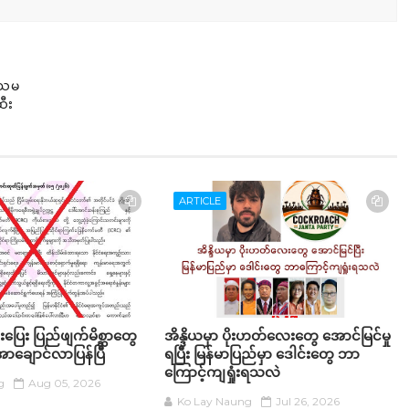
 ဒသမ
ဆီး
ARTICLE
းပြေး ပြည်ဖျက်မိစ္ဆာတွေ
အိန္ဒိယမှာ ပိုးဟတ်လေးတွေ အောင်မြင်မှု
ာချောင်လာပြန်ပြီ
ရပြီး မြန်မာပြည်မှာ ဒေါင်းတွေ ဘာ
ကြောင့်ကျရှုံးရသလဲ
g
Aug 05, 2026
Ko Lay Naung
Jul 26, 2026