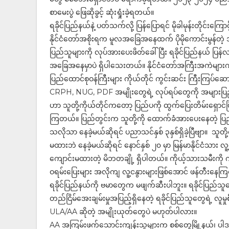
စာမေးပွဲ ဖြေဆိုခွင့် ဆုံးရှုံးခဲ့ရတယ်။
ရခိုင်ပြည်နယ်နဲ့ ပတ်သက်လို့ ပြန်ပြောရင် မိုခါမုန်းတိုင်းကြောင
နိုင်ငံတော်အစိုးရက မူလအခြေအနေထက် ပိုမိုကောင်းမွန်တ
ပြည်သူများကို လုပ်အားပေးဖိတ်ခေါ်ပြီး ရခိုင်ပြည်နယ်
အခြေအနေမှာပဲ ရှိပါသေးတယ်။ နိုင်ငံတော်အကြီးအကဲများကိ
ပြည်ထောင်စုဝန်ကြီးများ ကိုယ်တိုင် ကွင်းဆင်း ကြီးကြပ်ဆ
CRPH, NUG, PDF အမျိုးတွေရဲ့ လုပ်ရပ်တွေကို အများပြည်
ဟာ သူတို့ကိုယ်တိုင်ကတော့ ပြည်ပကို ထွက်ပြေးတိမ်းရှောင်ပ
ကြတယ်။ ပြည်တွင်းက သူတို့ကို ထောက်ခံအားပေးနေတဲ့ ပြည
သလိုသာ နေခဲ့မယ်ဆိုရင် ပညာသင်နှစ် ၃နှစ်ရှိခဲ့ပြီဗျာ။ သ
မထားဘဲ နေခဲ့မယ်ဆိုရင် နောင်နှစ် ၂၀ မှာ မြန်မာနိုင်ငံသား
ကျောင်းမထားတဲ့ မိဘတချို့ ရှိပါတယ်။ ကိုယ့်သားသမီးကို ကိ
ဝရမ်းပြေးများ အလိုကျ လူ့ငနွားများဖြစ်အောင် ဖန်တီးနေက
ရခိုင်ပြည်နယ်ကို ဗမာတွေက မဖျက်ဆီးပါဘူး။ ရခိုင်ပြည်သူ
တည်ငြိမ်အေးချမ်းမှုအပြည့်ရှိနေတဲ့ ရခိုင်ပြည်သူတွေရဲ့ လ
ULA/AA ဆိုတဲ့ အမျိုးယုတ်တွေပဲ မဟုတ်ပါလား။
AA အကြမ်းဖက်သောင်းကျန်းသူများက စစ်တွေမြို့နယ်၊ ပါဒလိပ