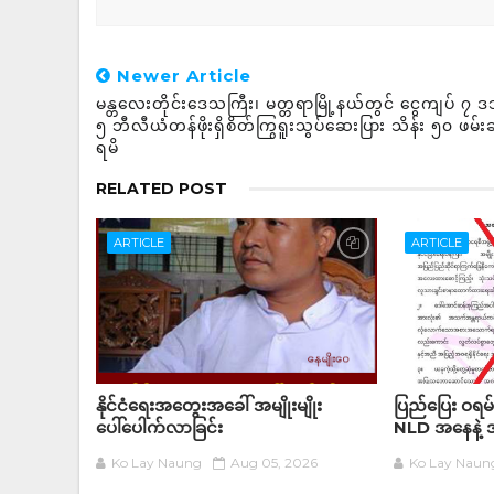
Newer Article
မန္တလေးတိုင်းဒေသကြီး၊ မတ္တရာမြို့နယ်တွင် ငွေကျပ် ၇
၅ ဘီလီယံတန်ဖိုးရှိစိတ်ကြွရူးသွပ်ဆေးပြား သိန်း ၅၀ ဖမ်း
ရမိ
RELATED POST
ARTICLE
ARTICLE
နိုင်ငံရေးအတွေးအခေါ် အမျိုးမျိုး
ပြည်ပြေး ဝရမ်
ပေါ်ပေါက်လာခြင်း
NLD အနေနဲ့ အ
Ko Lay Naung
Aug 05, 2026
Ko Lay Naun