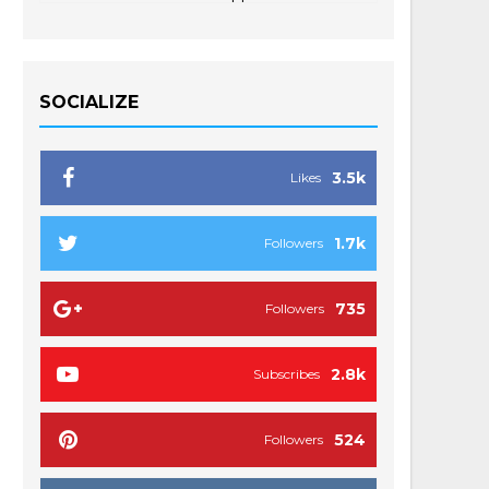
SOCIALIZE
3.5k
Likes
1.7k
Followers
735
Followers
2.8k
Subscribes
524
Followers