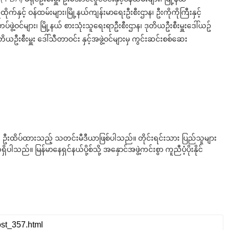
က်နှင့် ဝန်ထမ်းများ၊မြို့နယ်ကျန်းမာရေးဦးစီးဌာန၊ ဦးကိုကိုကြီးနှင့်
တပ်ဖွဲ့ဝင်များ၊ မြို့နယ် စားသုံးသူရေးရာဦးစီးဌာန၊ ဒုတိယဦးစီးမှူးဒေါ်ယဥ်
ယဦးစီးမှူး ဒေါ်သီတာဝင်း နှင့်အဖွဲ့ဝင်များမှ ကွင်းဆင်းစစ်ဆေး
ို ဦးထိပ်ထားသည့် သတင်းမီဒီယာဖြစ်ပါသည်။ တိုင်းရင်းသား ပြည်သူများ
်။ မြန်မာနေရှင်နယ်ပို့စ်သို့ အနှောင်အဖွဲ့ကင်းစွာ ကူညီပံ့ပိုးနိုင်