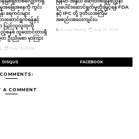
န်မြစ်ရိုးတစ်လျှောက်ရှိ
မြန်မာ-အိန္ဒိယ ဆေးဝါးစံချိန်စံညွှန်း
င်မှုအခြေအနေကို ကွင်း
ပူးပေါင်းဆောင်ရွက်မှုတိုးမြှင့်ရန် FDA
်၊ ရေကင်းများ
နှင့် IPC တို့ ဒုတိယအကြိမ်
ဆောင်ရွက်ရန်နှင့်
အစည်းအဝေးကျင်းပ
ပါက ပြည်သူလူထုကို
Ko Lay Naung
Aug 05, 2026
ည့်စနစ် ထူထောင်ထားရှိ
မတ ဦးညိုစော မှာကြား
g
Aug 05, 2026
DISQUS
FACEBOOK
 COMMENTS:
T A COMMENT