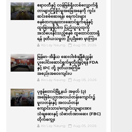
ဧရာဝတီနှင့် ငဝန်မြစ်ရိုးတစ်လျှောက်ရှိ
တာများကြံ့ခိုင်မှုအခြေအနေကို ကွင်း
ဆင်းစစ်ဆေးရန်၊ ရေကင်းများ
စနစ်တကျချထားဆောင်ရွက်ရန်နှင့်
ထူးခြားမှုရှိပါက ပြည်သူလူထုကို
အသိပေးနိုင်သည့်စနစ် ထူထောင်ထားရှိ
ရန် ဒုတိယသမ္မတ ဦးညိုစော မှာကြား
Ko Lay Naung
Aug 05, 2026
မြန်မာ-အိန္ဒိယ ဆေးဝါးစံချိန်စံညွှန်း
ပူးပေါင်းဆောင်ရွက်မှုတိုးမြှင့်ရန် FDA
နှင့် IPC တို့ ဒုတိယအကြိမ်
အစည်းအဝေးကျင်းပ
Ko Lay Naung
Aug 05, 2026
ပုဇွန်တောင်မြို့နယ် အမှတ် (၃)
အခြေခံပညာအလယ်တန်းကျောင်း၌
မူလတန်းနှင့် အလယ်တန်း
ကျောင်းသား/ကျောင်းသူများအား
သံချဆေးနှင့် သံဓာတ်အားဆေး (FBC)
တိုက်ကျွေး
Ko Lay Naung
Aug 05, 2026