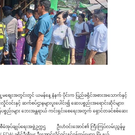
်မြို့မစျေးအတွင်းတွင် ယမန်နေ့ နံနက် ပိုင်းက ပြည်ခရိုင်အစားအသောက်နှင့်
င်လှိုင်ဝင်းနှင့် ဆက်စပ်ဌာနများပူးပေါင်း၍ ဆေးပစ္စည်းအရောင်းဆိုင်များ၊
ှကုန်ပစ္စည်းများ ဘေးအန္တရာယ် ကင်းရှင်းစေရေးအတွက် ရှောင်တခင်စစ်ဆေး
ံအုပ်ချုပ်ရေးအဖွဲ့ဥက္ကဌ ဦးဟံဝင်းအောင်၏ ကြီးကြပ်လမ်းညွှန်မှု
) ခရိုင်ဦးစီးမှူး ဦးအောင်လှိုင်ဝင်းနှင့်ဝန်ထမ်းများ၊ မြို့နယ်