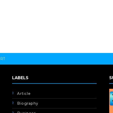
ORT
LABELS
S
Article
Biography