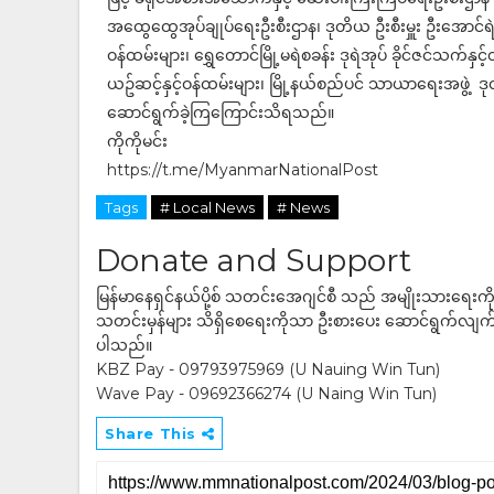
အထွေထွေအုပ်ချုပ်ရေးဦးစီးဌာန၊ ဒုတိယ ဦးစီးမှူး ဦးအောင်ရဲထို
ဝန်ထမ်းများ၊ ရွှေတောင်မြို့မရဲစခန်း ဒုရဲအုပ် ခိုင်ဇင်သက်နှင့်
ယဥ်ဆင့်နှင့်ဝန်ထမ်းများ၊ မြို့နယ်စည်ပင် သာယာရေးအဖွဲ့ ဒုတိ
ဆောင်ရွက်ခဲ့ကြကြောင်းသိရသည်။
ကိုကိုမင်း
https://t.me/MyanmarNationalPost
Tags
# Local News
# News
Donate and Support
မြန်မာနေရှင်နယ်ပို့စ် သတင်းအေဂျင်စီ သည် အမျိုးသားရေးက
သတင်းမှန်များ သိရှိစေရေးကိုသာ ဦးစားပေး ဆောင်ရွက်လျက်ရှိပါသည
ပါသည်။
KBZ Pay - 09793975969 (U Nauing Win Tun)
Wave Pay - 09692366274 (U Naing Win Tun)
Share This