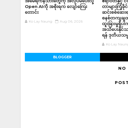
အမေရိကန်သားတွေကို အလုပ်မပေးလို့
ဧရာဝတီနှင့် ငဝ
Open AIကို အစိုးရက လျော်ကြေး
တာများကြံ့ခို
တောင်း
ဆင်းစစ်ဆေးရန
စနစ်တကျချထား
Ko Lay Naung
Aug 06, 2026
ထူးခြားမှုရှိ
အသိပေးနိုင်သ
ရန် ဒုတိယသမ္
Ko Lay Naun
BLOGGER
NO
POS