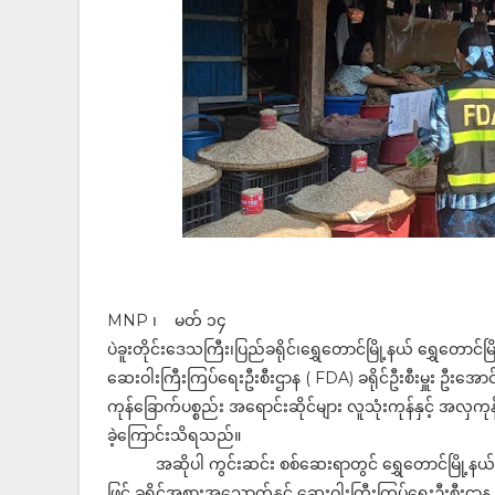
MNP ၊ မတ် ၁၄
ပဲခူးတိုင်းဒေသကြီး၊ပြည်ခရိုင်၊ရွှေတောင်မြို့နယ် ရွှေတောင
ဆေးဝါးကြီးကြပ်ရေးဦးစီးဌာန ( FDA) ခရိုင်ဦးစီးမှူး ဦးအော
ကုန်ခြောက်ပစ္စည်း အရောင်းဆိုင်များ လူသုံးကုန်နှင့် အလ
ခဲ့ကြောင်းသိရသည်။
အဆိုပါ ကွင်းဆင်း စစ်ဆေးရာတွင် ရွှေတောင်မြို့နယ်စီမ
ဖြင့် ခရိုင်အစားအသောက်နှင့် ဆေးဝါးကြီးကြပ်ရေးဦးစီးဌာန ( FDA