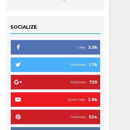
SOCIALIZE
3.5k
Likes
1.7k
Followers
735
Followers
2.8k
Subscribes
524
Followers