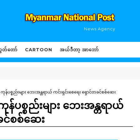
News Agency
ွှတ်တော်
CARTOON
အယ်ဒီတာ့ အာဘော်
း ကုန်ပစ္စည်းများ ဘေးအန္တရာယ် ကင်းရှင်းစေရေး ရှောင်တခင်စစ်ဆေး
 ကုန်ပစ္စည်းများ ဘေးအန္တရာယ်
ခင်စစ်ဆေး