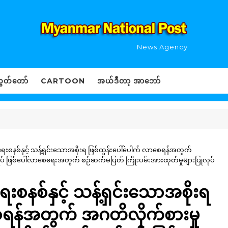
News Agency
ွှတ်တော်
CARTOON
အယ်ဒီတာ့ အာဘော်
ေးစနစ်နှင့် သန့်ရှင်းသောအစိုးရ ဖြစ်ထွန်းပေါ်ပေါက် လာစေရန်အတွက်
် ဖြစ်ပေါ်လာစေရေးအတွက် စဉ်ဆက်မပြတ် ကြိုးပမ်းအားထုတ်မှုများပြုလုပ်
းစနစ်နှင့် သန့်ရှင်းသောအစိုးရ
ေရန်အတွက် အဂတိလိုက်စားမှု