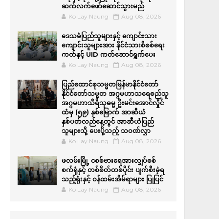
ဆက်လက်ဖော်ဆောင်သွားမည်
Ko Lay Naung
Aug 08, 2026
ဒေသခံပြည်သူများနှင့် ကျောင်းသား
ကျောင်းသူများအား နိုင်ငံသားစိစစ်ရေး
ကတ်နှင့် UID ကတ်ဆောင်ရွက်ပေး
Ko Lay Naung
Aug 08, 2026
ပြည်ထောင်စုသမ္မတမြန်မာနိုင်ငံတော်
နိုင်ငံတော်သမ္မတ အဂ္ဂမဟာသရေစည်သူ
အဂ္ဂမဟာသီရိသုဓမ္မ ဦးမင်းအောင်လှိုင်
ထံမှ (၅၉) နှစ်မြောက် အာဆီယံ
နှစ်ပတ်လည်နေ့တွင် အာဆီယံပြည်
သူများသို့ ပေးပို့သည့် သဝဏ်လွှာ
Ko Lay Naung
Aug 08, 2026
ဖလမ်းမြို့ ငစစ်ဗားရေအားလျှပ်စစ်
စက်ရုံနှင့် တစ်စိတ်တစ်ပိုင်း ပျက်စီးခဲ့ရ
သည့်ရုံးနှင့် ဝန်ထမ်းအိမ်ရာများ ပြုပြင်
Ko Lay Naung
Aug 08, 2026