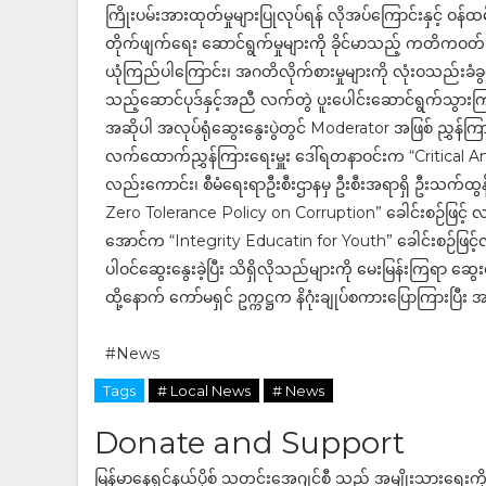
ကြိုးပမ်းအားထုတ်မှုများပြုလုပ်ရန် လိုအပ်ကြောင်းနှင့် ဝန်ထ
တိုက်ဖျက်ရေး ဆောင်ရွက်မှုများကို ခိုင်မာသည့် ကတိကဝ
ယုံကြည်ပါကြောင်း၊ အဂတိလိုက်စားမှုများကို လုံးဝသည်းခံခွ
သည့်ဆောင်ပုဒ်နှင့်အညီ လက်တွဲ ပူးပေါင်းဆောင်ရွက်သွားကြ
အဆိုပါ အလုပ်ရုံဆွေးနွေးပွဲတွင် Moderator အဖြစ် ညွှန်ကြာ
လက်ထောက်ညွှန်ကြားရေးမှူး ဒေါ်ရတနာဝင်းက “Critical Ana
လည်းကောင်း၊ စီမံရေးရာဦးစီးဌာနမှ ဦးစီးအရာရှိ ဦးသက်
Zero Tolerance Policy on Corruption” ခေါင်းစဉ်ဖြင့် 
အောင်က “Integrity Educatin for Youth” ခေါင်းစဉ်ဖြင
ပါဝင်ဆွေးနွေးခဲ့ပြီး သိရှိလိုသည်များကို မေးမြန်းကြရာ ဆွေ
ထို့နောက် ကော်မရှင် ဥက္ကဋ္ဌက နိဂုံးချုပ်စကားပြောကြားပြီး 
#News
Tags
# Local News
# News
Donate and Support
မြန်မာနေရှင်နယ်ပို့စ် သတင်းအေဂျင်စီ သည် အမျိုးသားရေးက