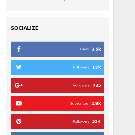
SOCIALIZE
3.5k
Likes
1.7k
Followers
735
Followers
2.8k
Subscribes
524
Followers