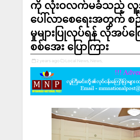
ကို လုံးဝလက်မခံသည့် လူ
ပေါ်လာစေရေးအတွက် စဉ်
မှုများပြုလုပ်ရန် လိုအပ်က
စစ်အေး ပြောကြား
2 years ago
Local News,
News,