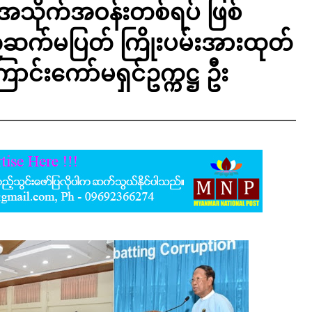
့အသိုက်အဝန်းတစ်ရပ် ဖြစ်
ဆက်မပြတ် ကြိုးပမ်းအားထုတ်
ြောင်းကော်မရှင်ဥက္ကဋ္ဌ ဦး