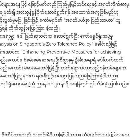
မ်းများအနေဖြင့် ဖြောင့်မတ်တည်ကြည်မှုမြှင့်တင်ရေးနှင့် အဂတိလိုက်စားမှု
တ်ချမှတ်၍ အားသွန်ခွန်စိုက်ဆောင်ရွက်ရန် အထောက်အကူဖြစ်မည်ဟု
င့်လွှတ်မှုမပြု ခြင်းဖြင့် ကော်မရှင်၏ "အဂတိပယ်ခွာ ပြည်သာယာ" ဟူ
ရန် တိုက်တွန်းပြောကြား ခဲ့သည်။
းရေးမှူး ဒေါ်မြတ်ဆုသင်းက ဆောင်ရွက်ပြီး ကော်မရှင်ရုံးအဖွဲ့မှ
lysis on Singapore’s Zero Tolerance Policy” ခေါင်းစဉ်ဖြင့်
ထွန်းအောင်က “Enhancing Preventive Measures for achieving
လည်းကောင်း၊ စုံစမ်းစစ်ဆေးရေးဦးစီးဌာနမှ ဦးစီးအရာရှိ ဒေါ်ထက်ထက်
့်လည်းကောင်း ဆွေးနွေးတင်ပြခဲ့ပြီး တက်ရောက်လာသည့်ဝန်ထမ်းများက
းနွေးတင်ပြသူများက ရင်းနှီးပွင့်လင်းစွာ ပြန်လည်ဖြေကြားခဲ့ပါသည်။
အလုပ်ရုံဆွေးနွေးပွဲကို ညနေ ၁၆:၂၀ နာရီ အချိန်တွင် ရုပ်သိမ်းခဲ့ကြပါသည်။
ို ဦးထိပ်ထားသည့် သတင်းမီဒီယာဖြစ်ပါသည်။ တိုင်းရင်းသား ပြည်သူများ