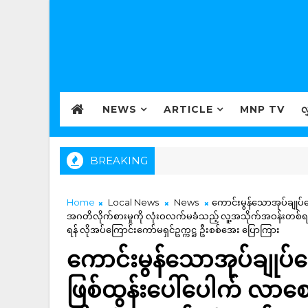
NEWS
ARTICLE
MNP TV
လ
BREAKING
Home
Local News
News
ကောင်းမွန်သောအုပ်ချုပ်ရ
အဂတိလိုက်စားမှုကို လုံးဝလက်မခံသည့် လူ့အသိုက်အဝန်းတစ်ရပ
ရန် လိုအပ်ကြောင်းကော်မရှင်ဥက္ကဋ္ဌ ဦးစစ်အေး ပြောကြား
ကောင်းမွန်သောအုပ်ချုပ်ရေ
ဖြစ်ထွန်းပေါ်ပေါက် လာစ