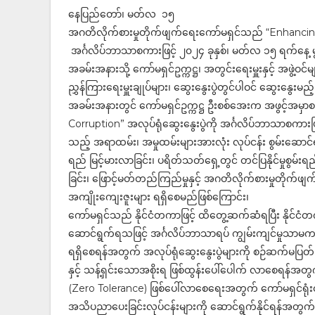
နေပြည်တော်၊ မတ်လ ၁၅
အဂတိလိုက်စားမှုတိုက်ဖျက်ရေးကော်မရှင်သည် “Enhancing
အင်္ဂလိပ်ဘာသာစကားဖြင့် ၂၀၂၄ ခုနှစ်၊ မတ်လ ၁၅ ရက်နေ့ မွန်း
အခမ်းအနားသို့ ကော်မရှင်ဥက္ကဋ္ဌ၊ အတွင်းရေးမှူးနှင့် အဖွဲ့ဝင်
ညွှန်ကြားရေးမှူးချုပ်များ၊ ဆွေးနွေးပွဲတွင်ပါဝင် ဆွေးနွ
အခမ်းအနားတွင် ကော်မရှင်ဥက္ကဋ္ဌ ဦးစစ်အေးက အဖွင့်အမ
Corruption” အလုပ်ရုံဆွေးနွေးပွဲကို အင်္ဂလိပ်ဘာသာစကားဖြ
သည့် အရာထမ်း၊ အမှုထမ်းများအားလုံး လုပ်ငန်း စွမ်းဆောင်
ရည် မြင့်မားလာခြင်း၊ ပရိတ်သတ်ရှေ့တွင် တင်ပြနိုင်မှုစွမ်း
ခြင်း၊ ဖြောင့်မတ်တည်ကြည်မှုနှင့် အဂတိလိုက်စားမှုတို
အကျိုးကျေးဇူးများ ရရှိစေမည်ဖြစ်ကြောင်း၊
ကော်မရှင်သည် နိုင်ငံတကာဖြင့် ထိတွေ့ဆက်ဆံရပြီး နိုင်ငံတကာ
ဆောင်ရွက်ရသဖြင့် အင်္ဂလိပ်ဘာသာရပ် ကျွမ်းကျင်မှုသာမက 
ရရှိစေရန်အတွက် အလုပ်ရုံဆွေးနွေးပွဲများကို စဉ်ဆက်မပြတ် 
နှင့် သန့်ရှင်းသောအစိုးရ ဖြစ်ထွန်းပေါ်ပေါက် လာစေရန်အ
(Zero Tolerance) ဖြစ်ပေါ်လာစေရေးအတွက် ကော်မရှင်ရုံးဝန
အသိပညာပေးခြင်းလုပ်ငန်းများကို ဆောင်ရွက်နိုင်ရန်အတွက်