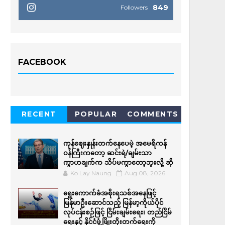
849
Followers
FACEBOOK
RECENT
POPULAR
COMMENTS
ကုန်ဈေးနှုန်းတက်နေပေမဲ့ အမေရိကန်
ဝန်ကြီးကတော့ ဆင်းရဲ/ချမ်းသာ
ကွာဟချက်က သိပ်မကွာတော့ဘူးလို့ ဆို
Ko Lay Naung
Aug 08, 2026
ရွေးကောက်ခံအစိုးရသစ်အနေဖြင့်
မြန်မာဦးဆောင်သည့် မြန်မာ့ကိုယ်ပိုင်
လုပ်ငန်းစဉ်ဖြင့် ငြိမ်းချမ်းရေး၊ တည်ငြိမ်
ရေးနှင့် နိုင်ငံဖွံ့ဖြိုးတိုးတက်ရေးကို