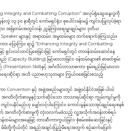
 Integrity and Combatting Corruption” အလုပ်ရုံဆွေးနွေးပွဲကို
လွဲ ၁၃:၃၀ နာရီတွင် ကော်မရှင်ရုံး၊ စုပေါင်းခန်းမ၌ ကျင်းပပြုလုပ်ခဲ့ရာ
များ၊ အမြဲတမ်းအတွင်းဝန်၊ ညွှန်ကြားရေးမှူးချုပ်များ၊ ဒုတိယ
ေးမည့် Speaker များနှင့် အရာထမ်း၊ အမှုထမ်းများ တက်ရောက်ခဲ့ကြသည်။
ှာစကား ပြောကြား ရာ၌ “Enhancing Integrity and Combatting
င့် ရှင်းလင်းတင်ပြစေခြင်းဖြင့် ကော်မရှင်တွင် တာဝန်ထမ်းဆောင်နေ
ရည် (Capacity Building) မြင့်မားလာခြင်း၊ ဝန်ထမ်းများ၏ စာဖတ်စွမ်း
ရည် (Presentation Skill)နှင့် အင်္ဂလိပ်ဘာသာစကား စွမ်းရည်မြင့်မားလာ
က်ဖျက်ရေးဆိုင်ရာ အသိ ပညာဗဟုသုတများ ကြွယ်ဝစေခြင်းစသည့်
 Convention နှင့် အဖွဲ့အစည်းများတွင် အဖွဲ့ဝင်နိုင်ငံအဖြစ် ပါဝင်
အဂတိလိုက်စားမှုနှင့်သက်ဆိုင်သော ဘာသာရပ်ဆိုင်ရာ ကျွမ်းကျင်မှုကို
ကျင်းပနိုင်မည်ဟု မျှော်လင့်ပါကြောင်း၊ ကောင်းမွန်သောအုပ်ချုပ်ရေးစနစ်
တွက် အဂတိလိုက်စားမှုကို လုံးဝလက်မခံသည့် လူ့အသိုက်အဝန်းတစ်ရပ်
်ထမ်းများအနေဖြင့် တားဆီးကာကွယ်ခြင်း၊ စုံစမ်းစစ်ဆေးခြင်းနှင့်
 မိမိတို့ကိုယ်တိုင် အရည်အချင်းပြည့်မီရေးအတွက် စဉ်ဆက်မပြတ်