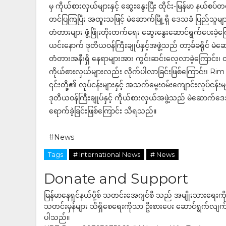
မှ ကိုယ်စားလှယ်များနှင့် ဆွေးနွေးပြီး ထိုင်း-မြန်မာ နယ်စ
တင်ပြကြပြီး အထူးသဖြင့် မဲဆောက်မြို့ရှိ ဒေသခံ ပြည်သူမျ
တံတားများ ဖွံ့ဖြိုးတိုးတက်ရေး ဆွေးနွေးဆောင်ရွက်ပေးခဲ
ယင်းနောက် ဒုတိယဝန်ကြီးချုပ်နှင့်အဖွဲ့သည် တာ့ခ်ခရိုင် မဲဆော
တံတားအနီးရှိ နေရာများအား ကွင်းဆင်းလေ့လာခဲ့ကြောင်း၊ တက်ခ်
ကိုယ်စားလှယ်များလည်း လိုက်ပါလာခြင်းဖြစ်ကြောင်း၊ Rim 
၎င်းတို့၏ လုပ်ငန်းများနှင့် အသက်မွေးဝမ်းကျောင်းလုပ်ငန်
ဒုတိယဝန်ကြီးချုပ်နှင့် ကိုယ်စားလှယ်အဖွဲ့သည် မဲဆောက်ဒေသ
ရောက်ခဲ့ခြင်းဖြစ်ကြောင်း သိရသည်။
#News
Tags
# International News
# News
Donate and Support
မြန်မာနေရှင်နယ်ပို့စ် သတင်းအေဂျင်စီ သည် အမျိုးသားရေးက
သတင်းမှန်များ သိရှိစေရေးကိုသာ ဦးစားပေး ဆောင်ရွက်လျက်ရှိပါသည
ပါသည်။