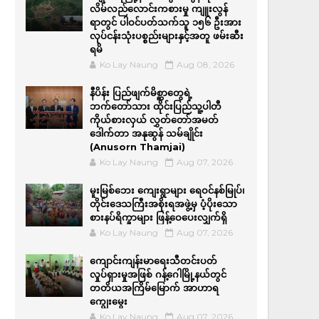
လိမ်လည်လောင်းကစားမှု ကျူးလွန်
ရာတွင် ပါဝင်ပတ်သက်သူ ၁၅၆ ဦးအား
လုပ်ငန်းသုံးပစ္စည်းများနှင့်အတူ ဖမ်းဆီး
ရမိ
Ko Lay Naung
Aug 08, 2026
နီပိန်း ပြည်ဖျက်မိစ္ဆာတွေရဲ့
ဘက်တော်သား ထိုင်းပြည်သူ့ပါတီ
ကိုယ်စားလှယ် လွှတ်တော်အမတ်
ဒေါက်တာ အနုဆွန် သမ်ချိုင်း
(Anusorn Thamjai)
Ko Lay Naung
Aug 07, 2026
မူးမြစ်ဘေး ကျေးရွာများ ရေဝင်နစ်မြုပ်၊
တိုင်းဒေသကြီးအစိုးရအဖွဲ့မှ ပံ့ပိုးသော
စားနပ်ရိက္ခာများ ဖြန့်ဝေပေးလျှက်ရှိ
Ko Lay Naung
Aug 07, 2026
ကျောင်းကျန်းမာရေးသီတင်းပတ်
လှုပ်ရှားမှုအဖြစ် ဂန့်ဂေါမြို့နယ်တွင်
တတိယအကြိမ်မြောက် အာဟာရ
ကျွေးမွေး
Ko Lay Naung
Aug 07, 2026