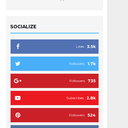
SOCIALIZE
3.5k
Likes
1.7k
Followers
735
Followers
2.8k
Subscribes
524
Followers