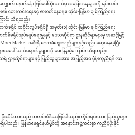
ပ်တလျှောက် နောက်ဆုံး ဖြစ်ပေါ်တိုးတက်မှု အခြေအနေများကို ရှင်းလင်း
ား၏ ဘေးကင်းရေးနှင့် စားဝတ်နေရေး၊ ထိုင်း-မြန်မာ ချစ်ကြည်ရေး
့ကြောင်း သိရသည်။
က်ခရိုင် ထစိုင်းလွပ်ခရိုင်ရှိ အမှတ်(၁) ထိုင်း-မြန်မာ ချစ်ကြည်ရေး
ခရိုင်အုပ်ချုပ်ရေးမှူးနှင့် ဒေသဆိုင်ရာ ဌာနဆိုင်ရာများမှ အဆင့်မြင့်
Moei Market အနီးရှိ ဒေသခံဈေးသည်များနှင့်လည်း ဆွေးနွေးခဲ့ပြီး
းများအပေါ် သက်ရောက်မှုများကို မေးမြန်းခဲ့ကြောင်း သိရသည်။
ရှိ ဌာနဆိုင်ရာများနှင့် ပြည်သူများအား အပြည့်အဝ ပံ့ပိုးကူညီရန် လာ
ို ဦးထိပ်ထားသည့် သတင်းမီဒီယာဖြစ်ပါသည်။ တိုင်းရင်းသား ပြည်သူများ
်။ မြန်မာနေရှင်နယ်ပို့စ်သို့ အနှောင်အဖွဲ့ကင်းစွာ ကူညီပံ့ပိုးနိုင်