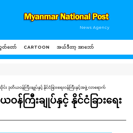
News Agency
ွှတ်တော်
CARTOON
အယ်ဒီတာ့ အာဘော်
ထိုင်း ဒုတိယဝန်ကြီးချုပ်နှင့် နိုင်ငံခြားရေးဝန်ကြီးနှင့်အဖွဲ့ လာရောက်
ယဝန်ကြီးချုပ်နှင့် နိုင်ငံခြားရေး