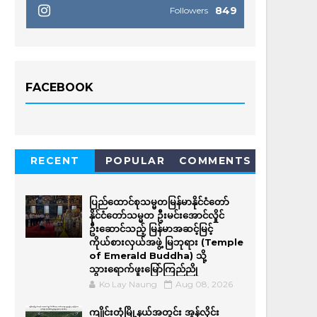
849
Followers
FACEBOOK
RECENT
POPULAR
COMMENTS
ပြည်ထောင်စုသမ္မတမြန်မာနိုင်ငံတော်
နိုင်ငံတော်သမ္မတ ဦးမင်းအောင်လှိုင်
ဦးဆောင်သည့် မြန်မာအဆင့်မြင့်
ကိုယ်စားလှယ်အဖွဲ့ မြဘုရား (Temple
of Emerald Buddha) သို့
သွားရောက်ဖူးမြော်ကြည်ညို
Ko Lay Naung
Aug 08, 2026
ကျိုင်းတုံမြို့နယ်အတွင်း အွန်လိုင်း