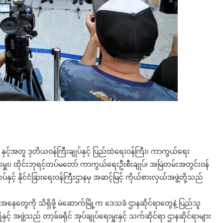
ပန်ပရီ နှင့်အတူ ဒုတိယဝန်ကြီးချုပ်နှင့် ပြည်ထဲရေးဝန်ကြီး၊ ကာကွယ်ရေး
ှူး၊ ထိုင်းဘုရင့်တပ်မတော် ကာကွယ်ရေးဦးစီးချုပ်၊ အမြဲတမ်းအတွင်းဝန်
တပ်နှင့် နိုင်ငံခြားရေးဝန်ကြီးဌာနမှ အဆင့်မြင့် ကိုယ်စားလှယ်အဖွဲ့တို့သည်
တွေကို သိရှိဖို့ မဲဆောက်မြို့က ဒေသခံ ဌာနဆိုင်ရာတွေနဲ့ ပြည်သူ
နှင့် အဖွဲ့သည် တာ့ခ်ခရိုင် အုပ်ချုပ်ရေးမှူးနှင့် သက်ဆိုင်ရာ ဌာနဆိုင်ရာများ