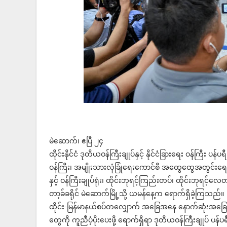
မဲဆောက်၊ ဧပြီ ၂၄
ထိုင်းနိုင်ငံ ဒုတိယဝန်ကြီးချုပ်နှင့် နိုင်ငံခြားရေး ဝန်ကြီး 
ဝန်ကြီး၊ အမျိုးသားလုံခြုံရေးကောင်စီ အထွေထွေအတွင်းရေးမ
နှင့် ဝန်ကြီးချုပ်ရုံး၊ ထိုင်းဘုရင့်ကြည်းတပ်၊ ထိုင်းဘုရင့်လေ
တာ့ခ်ခရိုင် မဲဆောက်မြို့သို့ ယမန်နေ့က ရောက်ရှိခဲ့ကြသည်။
ထိုင်း-မြန်မာနယ်စပ်တလျှောက် အခြေအနေ နောက်ဆုံးအခြေအနေ
တွေကို ကူညီပံ့ပိုးပေးဖို့ ရောက်ရှိရာ ဒုတိယဝန်ကြီးချုပ် ပန်ပရီ