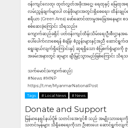
ဝန်းကျင်လေထု၊ ထုတ်လွှတ်အခိုးအငွေ့၊ ရေထုနှင့် မြေထု
လမ်းညွှန်ချက်များပါ တန်ဖိုးများအတွင်းရှိစေရေး၊ ထိန်းချုပ
ဧရိယာ (Green Area) ဖော်ဆောင်ထားမှုအခြေအနေများ စသည့် စံ
စစ်ဆေးခဲ့ကြောင်း သိရသည်။
ကျောက်ဆည်ခရိုင် ပတ်ဝန်းကျင်ထိန်းသိမ်းရေးဦးစီးဌာနအနေဖြင့်
ပေါ်ပေါက်လာစေရန် စံချိန်၊ စံညွှန်းများနှင့်အညီ ဆောင်ရွက်ထ
ရွေးချယ်လျက်ရှိကြောင်းနှင့် ဆုရရှိသော စံပြစက်ရုံများကို
အခမ်းအနားတွင် ဆုများ ချီးမြှင့်သွားမည်ဖြစ်ကြောင်း သိရ
သက်မောင်(ကျောက်ဆည်)
#News #MNP
https://t.me/MyanmarNationalPost
Tags
# Local News
# News
Donate and Support
မြန်မာနေရှင်နယ်ပို့စ် သတင်းအေဂျင်စီ သည် အမျိုးသားရေးက
သတင်းမှန်များ သိရှိစေရေးကိုသာ ဦးစားပေး ဆောင်ရွက်လျက်ရှိပါသည