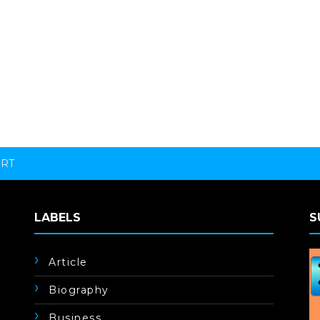
ORT
LABELS
S
Article
Biography
Business