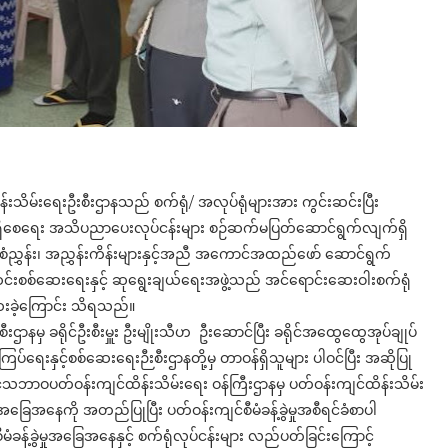
းသိမ်းရေးဦးစီးဌာနသည် စက်ရုံ/ အလုပ်ရုံများအား ကွင်းဆင်းပြီး
်မှုမရှိစေရေး အသိပညာပေးလုပ်ငန်းများ စဉ်ဆက်မပြတ်ဆောင်ရွက်လျက်ရှိ
ိန်စံညွှန်း၊ အညွှန်းကိန်းများနှင့်အညီ အကောင်အထည်ဖော် ဆောင်ရွက်
်းဆင်းစစ်ဆေး‌ရေးနှင့် ဆုရွေးချယ်ရေးအဖွဲ့သည် အင်ရောင်းဆေးဝါးစက်ရုံ
ဆေးခဲ့ကြောင်း သိရသည်။
ီးဌာနမှ ခရိုင်ဦးစီးမှူး ဦးမျိုးသီဟ ဦးဆောင်ပြီး ခရိုင်အထွေထွေအုပ်ချုပ်
ကြပ်ရေးနှင့်စစ်ဆေးရေးဉီးစီးဌာနတို့မှ တာဝန်ရှိသူများ ပါဝင်ပြီး အဆိုပြု
ဘာဝပတ်ဝန်းကျင်ထိန်းသိမ်းရေး ဝန်ကြီးဌာနမှ ပတ်ဝန်းကျင်ထိန်းသိမ်း
ြေအနေကို အတည်ပြုပြီး ပတ်ဝန်းကျင်စီမံခန့်ခွဲမှုအစီရင်ခံစာပါ
ံခန့်ခွဲမှုအခြေအနေနှင့် စက်ရုံလုပ်ငန်းများ လည်ပတ်ခြင်းကြောင့်