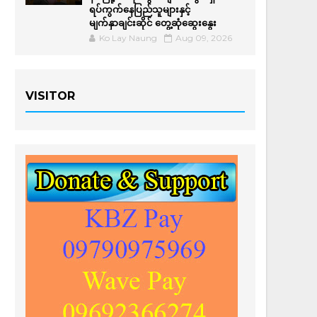
ရပ်ကွက်နေပြည်သူများနှင့်
မျက်နှာချင်းဆိုင် တွေ့ဆုံဆွေးနွေး
Ko Lay Naung
Aug 09, 2026
VISITOR