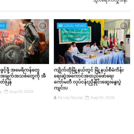
သွားရောက်လှူဒါန်း
EWS
LOCAL NEWS
်ဖွင့်ဖို့ အမေရိကန်တွေ
ကျိုက်ထိုမြို့နယ်တွင် မြို့နယ်စီမံကိန်း
် အချက်အသစ်တွေကို အီ
ရေးဆွဲအကောင်အထည်ဖော်ရေး
်ပြန်
ကော်မတီ လုပ်ငန်းညှိနှိုင်းဆွေးနွေးပွဲ
ကျင်းပ
g
Aug 09, 2026
Ko Lay Naung
Aug 09, 2026