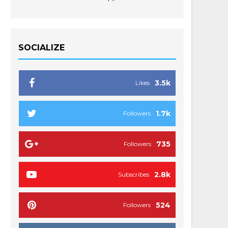
SOCIALIZE
3.5k
Likes
1.7k
Followers
735
Followers
2.8k
Subscribes
524
Followers