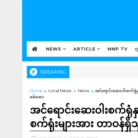
NEWS
ARTICLE
MNP TV
လ
BREAKING
Home
Local News
News
အင်ရောင်းဆေးဝါးစက်ရုံန
စစ်ဆေး
အင်ရောင်းဆေးဝါးစက်ရုံ
စက်ရုံးများအား တာဝန်ရှိ
1 year ago
Local News,
News,