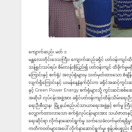
ကျောက်ဆည်၊ မတ် ၁
မန္တလေးတိုင်းဒေသကြီး၊ ကျောက်ဆည်ခရိုင် ပတ်ဝန်းကျင်ထိန်
သန့်ရှင်းသပ်ရပ်၊ စိမ်းလန်းစိုပြည်၍ ပတ်ဝန်းကျင် ထိခိုက
ကြောင်းနှင့် စက်ရုံ/ အလုပ်ရုံများမှ သတ်မှတ်ထားသော စံချ
လျက်ရှိကြောင်းနှင့် ယမန်နေ့နံနက်ပိုင်းက ခရိုင်အဆင့်ကွင
နှင့် Green Power Energy စက်ရုံများသို့ ကွင်းဆင်းစစ်
အဆိုပါ လုပ်ငန်းအဖွဲ့အား ခရိုင်ပတ်ဝန်းကျင်ထိန်းသိမ်းရေးဉီးစ
ရေးဉီးစီးဌာန၊ မြို့နယ်စည်ပင်သာယာရေးအဖွဲ့နှင့် စက်မှု ကြီး
လျှောက်ထားလာသော စက်ရုံလုပ်ငန်းများအား သယံဇာတနှင့်သ
ရေးဆိုင်ရာ လိုက်နာဆောင်ရွက်မှု သက်သေခံလက်မှတ်ရရှိမှုအခ
ကတိကဝတ်များအပေါ် လိုက်နာဆောင်ရွက်မှု၊ စွန့်ပစ်ပစ္စည်း စီမ