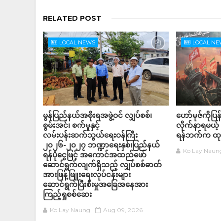
RELATED POST
LOCAL NEWS
LOCAL N
မွန်ပြည်နယ်အစိုးရအဖွဲ့ဝင် လျှပ်စစ်၊
ဟော်မုဇ်ကိုပြန
စွမ်းအင်၊ စက်မှုနှင့်
လိုက်နာရမယ့
လမ်းပန်းဆက်သွယ်ရေးဝန်ကြီး
ရန်ဘက်က ထုတ
၂၀၂၆-၂၀၂၇ ဘဏ္ဍာရေးနှစ်၊ပြည်နယ်
Ko Lay Naun
ရန်ပုံငွေဖြင့် အကောင်အထည်ဖော်
ဆောင်ရွက်လျက်ရှိသည့် လျှပ်စစ်ဓာတ်
အားဖြန့်ဖြူးရေးလုပ်ငန်းများ
ဆောင်ရွက်ပြီးစီးမှုအခြေအနေအား
ကြည့်ရှုစစ်ဆေး
Ko Lay Naung
Aug 09, 2026