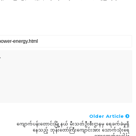
r
Older Article
ကျောက်ပန်းတောင်းမြို့နယ် မီးသတ်ဦးစီးဌာနမှ ရေခက်ခဲမှုရှိ
နေသည့် ဘုန်းတော်ကြီးကျောင်းအား သောက်သုံးရေ