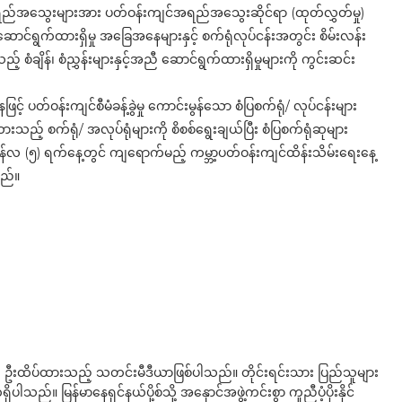
အရည်အသွေးများအား ပတ်ဝန်းကျင်အရည်အသွေးဆိုင်ရာ (ထုတ်လွှတ်မှု)
်ဆောင်ရွက်ထားရှိမှု အခြေအနေများနှင့် စက်ရုံလုပ်ငန်းအတွင်း စိမ်းလန်း
ချိန်၊ စံညွှန်းများနှင့်အညီ ဆောင်ရွက်ထားရှိမှုများကို ကွင်းဆင်း
 ပတ်ဝန်းကျင်စီမံခန့်ခွဲမှု ကောင်းမွန်သော စံပြစက်ရုံ/ လုပ်ငန်းများ
ားသည့် စက်ရုံ/ အလုပ်ရုံများကို စိစစ်ရွေးချယ်ပြီး စံပြစက်ရုံဆုများ
 ဇွန်လ (၅) ရက်နေ့တွင် ကျရောက်မည့် ကမ္ဘာ့ပတ်ဝန်းကျင်ထိန်းသိမ်းရေးနေ့
သည်။
ို ဦးထိပ်ထားသည့် သတင်းမီဒီယာဖြစ်ပါသည်။ တိုင်းရင်းသား ပြည်သူများ
်။ မြန်မာနေရှင်နယ်ပို့စ်သို့ အနှောင်အဖွဲ့ကင်းစွာ ကူညီပံ့ပိုးနိုင်