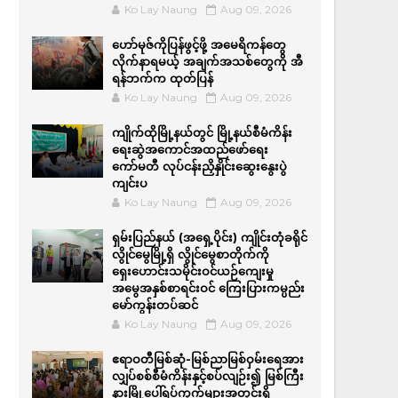
Ko Lay Naung
Aug 09, 2026
ဟော်မုဇ်ကိုပြန်ဖွင့်ဖို့ အမေရိကန်တွေ
လိုက်နာရမယ့် အချက်အသစ်တွေကို အီ
ရန်ဘက်က ထုတ်ပြန်
Ko Lay Naung
Aug 09, 2026
ကျိုက်ထိုမြို့နယ်တွင် မြို့နယ်စီမံကိန်း
ရေးဆွဲအကောင်အထည်ဖော်ရေး
ကော်မတီ လုပ်ငန်းညှိနှိုင်းဆွေးနွေးပွဲ
ကျင်းပ
Ko Lay Naung
Aug 09, 2026
ရှမ်းပြည်နယ် (အရှေ့ပိုင်း) ကျိုင်းတုံခရိုင်
လွိုင်မွေမြို့ရှိ လွိုင်မွေစာတိုက်ကို
ရှေးဟောင်းသမိုင်းဝင်ယဉ်ကျေးမှု
အမွေအနှစ်စာရင်းဝင် ကြေးပြားကမ္ပည်း
မော်ကွန်းတပ်ဆင်
Ko Lay Naung
Aug 09, 2026
ဧရာဝတီမြစ်ဆုံ-မြစ်ညာမြစ်ဝှမ်းရေအား
လျှပ်စစ်စီမံကိန်းနှင့်စပ်လျဉ်း၍ မြစ်ကြီး
နားမြို့ပေါ်ရပ်ကွက်များအတွင်းရှိ