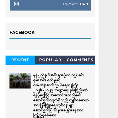
849
Followers
FACEBOOK
RECENT
POPULAR
COMMENTS
မွန်ပြည်နယ်အစိုးရအဖွဲ့ဝင် လျှပ်စစ်၊
စွမ်းအင်၊ စက်မှုနှင့်
လမ်းပန်းဆက်သွယ်ရေးဝန်ကြီး
၂၀၂၆-၂၀၂၇ ဘဏ္ဍာရေးနှစ်၊ပြည်နယ်
ရန်ပုံငွေဖြင့် အကောင်အထည်ဖော်
ဆောင်ရွက်လျက်ရှိသည့် လျှပ်စစ်ဓာတ်
အားဖြန့်ဖြူးရေးလုပ်ငန်းများ
ဆောင်ရွက်ပြီးစီးမှုအခြေအနေအား
ကြည့်ရှုစစ်ဆေး