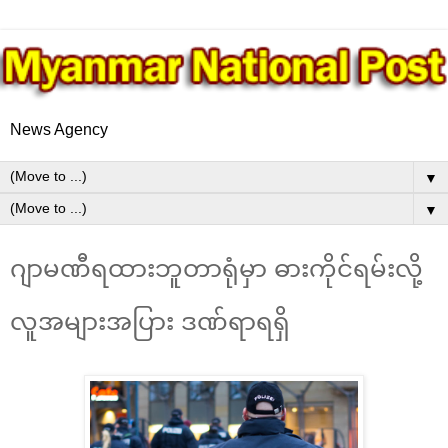
News Agency
▼
▼
ဂျာမဏီရထားဘူတာရုံမှာ ဓားကိုင်ရမ်းလို့
လူအများအပြား ဒဏ်ရာရရှိ