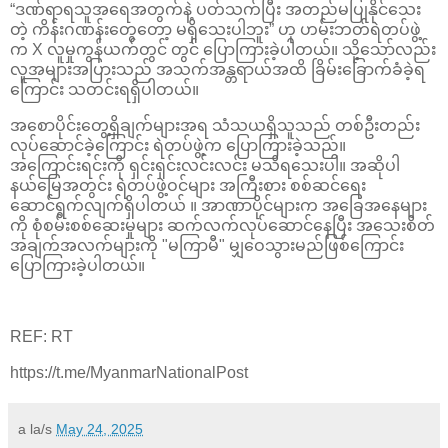
“ဒဏ်ရာရသူအရေအတွက်နဲ့ ပတ်သက်ပြီး အတည်မပြုနိုင်သေး
တဲ့ ကိန်းဂဏန်းတွေတော့ မရှိသေးပါဘူး” ဟု ဟမ်းဘတ်ရဲတပ်ဖွဲ့
က X လူမှုကွန်ယက်တွင် တွင် ပြောကြားခဲ့ပါတယ်။ သို့သော်လည်း
လူအများအပြားသည် အသက်အန္တရာယ်အထိ ခြိမ်းခြောက်ခံခဲ့ရ
ကြောင်း သတင်းရရှိပါတယ်။
အစောပိုင်းတွေ့ရှိချက်များအရ သံသယရှိသူသည် တစ်ဦးတည်း
လုပ်ဆောင်ခဲ့ကြောင်း ရဲတပ်ဖွဲ့က ပြောကြားခဲ့သည်။
အကြောင်းရင်းကို ရှင်းရှင်းလင်းလင်း မသိရသေးပါ။ အဆိုပါ
နယ်မြေအတွင်း ရဲတပ်ဖွဲ့ဝင်များ အကြီးစား စစ်ဆင်ရေး
ဆောင်ရွက်လျက်ရှိပါတယ် ။ အာဏာပိုင်များက အခြေအနေများ
ကို စုံစမ်းစစ်ဆေးမှုများ ဆက်လက်လုပ်ဆောင်နေပြီး အသေးစိတ်
အချက်အလက်များကို "မကြာမီ" မျှဝေသွားမည်ဖြစ်ကြောင်း
ပြောကြားခဲ့ပါတယ်။
REF: RT
https://t.me/MyanmarNationalPost
a la/s
May 24, 2025