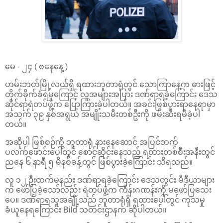
မေ - ၂၄ ( စနေနေ့ )
ဟမ်းဘတ်မြို့လယ်ရှိ ရထားဘူတာရုံတွင် သောကြာနေ့က ဓားဖြင့်
တိုက်ခိုက်ခံရမှုကြောင့် လူအများအပြား ဒဏ်ရာရခဲ့ကြောင်း ဒေသ
ဆိုင်ရာရဲတပ်ဖွဲ့က ပြောကြားခဲ့ပါတယ်။ အခင်းဖြစ်ပွားရာနေရာမှာ
အသက် ၃၉ နှစ်အရွယ် အမျိုးသမီးတစ်ဦးကို ဖမ်းဆီးရမိခဲ့ပါ
တယ်။
အဆိုပါ ဖြစ်စဉ်ကို ဘူတာရုံ နားနေဆောင် အပြင်ဘက်
ပလက်ဖောင်းပေါ်တွင် စောင့်ဆိုင်းနေသည့် ရထားတစ်စီးအနီးတွင်
ညနေ ၆ နာရီ ၅ မိနစ်ခန့်တွင် ဖြစ်ပွားခဲ့ကြောင်း သိရသည်။
လူ ၁၂ ဦးထက်မနည်း ဒဏ်ရာရခဲ့ကြောင်း ဒေသတွင်း မီဒီယာများ
က ဖော်ပြခဲ့သော်လည်း ရဲတပ်ဖွဲ့က ကိန်းဂဏန်းကို မဖော်ပြသေး
ပေ။ ဒဏ်ရာရသူအချို့သည် ဘူတာရုံရှိ ရထားပေါ်တွင် ကုသမှု
ခံယူနေရကြောင်း Bild သတင်းဌာနက ဆိုပါတယ်။