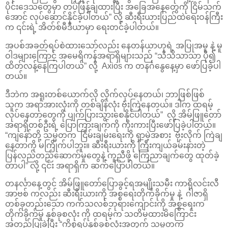
ပိုင်းဒေသတွေမှာ တပ်ဖြန့်ချထားပြီး အခြေအနေတွေကို ငြိမ်သက်
အောင် လုပ်ဆောင်နိုင်ခဲ့ပါတယ်” လို့ ဆီးရီးယားပြည်ထဲရေးဝန်ကြီး
က ၎င်းရဲ့ အိတ်စ်မီဒီယာမှာ ရေးတင်ခဲ့ပါတယ်။
အပစ်အခတ်ရပ်စဲထားသော်လည်း နေတန်ယာဟုရဲ့ အပြုအမူ နဲ့ မူ
ဝါဒများကြောင့် အမေရိကန်အရာရှိများသည် “သိသိသာသာ ပို၍
ထိတ်လန့်နေကြပါတယ်” လို့ Axios က တနင်္ဂနွေနေ့မှာ ဖော်ပြခဲ့ပါ
တယ်။
ဒီဘဲက အရူးတစ်ယောက်လို လိုက်လုပ်နေတယ်၊ ဘာဖြစ်ဖြစ်
သူက အရာအားလုံးကို တစ်ချိန်လုံး ဗုံးကြဲနေတယ်။ ဒါက ထရမ့်
လုပ်နေတာတွေကို ပျက်ပြားသွားစေနိုင်ပါတယ်” လို့ အိမ်ဖြူတော်
အရာရှိတစ်ဦးရဲ့ ပြောကြားချက်ကို ကိုးကားပြီးဖော်ပြခဲ့ပါတယ်။
“ကျနော်တို့ သမ္မတက ငြိမ်းချမ်းရေးကို ရှာမဲ့အစား ဗုံးလိုက် ကြဲချ
နေတာကို မကြိုက်ပါဘူး။ ဆီးရီးယားကို ကြီးကျယ်ခမ်းနားတဲ့
ပြန်လည်တည်ဆောက်မှုတွေနဲ့ ကူညီဖို့ ကြေညာချက်တွေ ထုတ်ခဲ့
တာပါ” လို့ ၎င်း အရာရှိက ဆက်ပြောပါတယ်။
တနင်္လာနေ့တွင် အိမ်ဖြူတော်ပြောခွင့်ရအမျိုးသမီး ကာရိုလင်းလီ
အာဗစ် ကလည်း ဆီးရီးယားကို အစ္စရေးတိုက်ခိုက်မှု နဲ့ ဂါဇာရှိ
တစ်ခုတည်းသော ကက်သလစ်ဘုရားကျောင်းကို အစ္စရေးက
တိုက်ခိုက်မှု နှစ်ခုစလုံး ကို ထရမ့်က သတိမထားမိကြောင်း
အတည်ပြုခဲ့ပြီး “ကိစ္စရပ်နှစ်ခုစလုံးအတွက် သမ္မတက