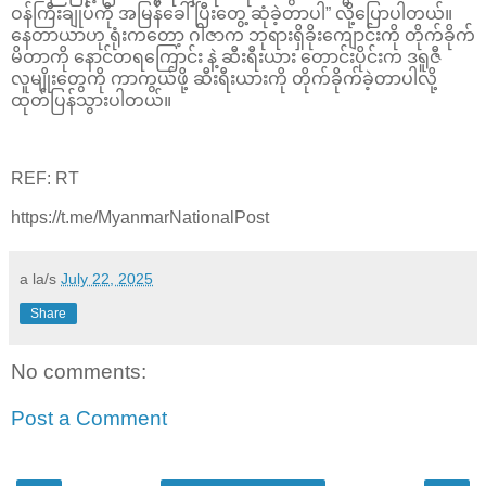
ဝန်ကြီးချုပ်ကို အမြန်ခေါ်ပြီးတွေ့ ဆုံခဲ့တာပါ” လို့ပြောပါတယ်။
နေတာယာဟု ရုံးကတော့ ဂါဇာက ဘုရားရှိခိုးကျောင်းကို တိုက်ခိုက်
မိတာကို နောင်တရကြောင်း နဲ့ ဆီးရီးယား တောင်းပိုင်းက ဒရူဇီ
လူမျိုးတွေကို ကာကွယ်ဖို့ ဆီးရီးယားကို တိုက်ခိုက်ခဲ့တာပါလို့
ထုတ်ပြန်သွားပါတယ်။
REF: RT
https://t.me/MyanmarNationalPost
a la/s
July 22, 2025
Share
No comments:
Post a Comment