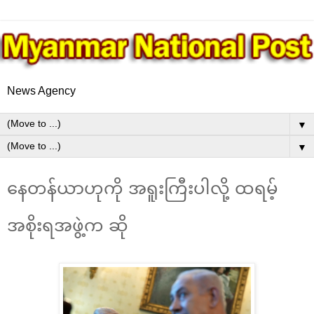
News Agency
▼
▼
နေတန်ယာဟုကို အရူးကြီးပါလို့ ထရမ့်
အစိုးရအဖွဲ့က ဆို