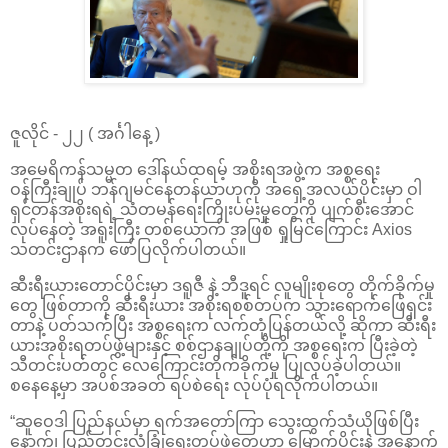
ဇူလိုင် - ၂၂ ( အင်္ဂါနေ့ )
အမေရိကန်သမ္မတ ဒေါ်နယ်ထရမ့် အစိုးရအဖွဲ့က အစ္စရေး
ဝန်ကြီးချုပ် ဘန်ဂျမင်နေတန်ယာဟုကို အရှေ့အလယ်ပိုင်းမှာ ဝါ
ရှင်တန်အစိုးရရဲ့ သံတမန်ရေးကြိုးပမ်းမှုတွေကို ပျက်စီးအောင်
လုပ်နေတဲ့ အရူးကြီး တစ်ယောက် အဖြစ် ရှုမြင်ကြောင်း Axios
သတင်းဌာနက ဖော်ပြလိုက်ပါတယ်။
ဆီးရီးယားတောင်ပိုင်းမှာ ဒရူဇီ နဲ့ ဘီဒူရင် လူမျိုးစုတွေ တိုက်ခိုက်မှု
တွေ ဖြစ်တာကို ဆီးရီးယား အစိုးရစစ်တပ်က သွားရောက်ဖြေရှင်း
တာနဲ့ ပတ်သက်ပြီး အစ္စရေးက လက်တုံ့ပြန်တယ်လို့ ဆိုကာ ဆီးရီး
ယားအစိုးရတပ်ဖွဲ့များနှင့် စစ်ဌာနချုပ်တို့ကို အစ္စရေးက ပြီးခဲ့တဲ့
သီတင်းပတ်တွင် လေကြောင်းတိုက်ခိုက်မှု ပြုလုပ်ခဲ့ပါတယ်။
စနေနေ့မှာ အပစ်အခတ် ရပ်စဲရေး လုပ်ပုံရလိုက်ပါတယ်။
“ဆူဝေဒါ ပြည်နယ်မှာ ရက်အတော်ကြာ သွေးထွက်သံယိုဖြစ်ပြီး
နောက်၊ ပြည်တွင်းလုံခြုံရေးတပ်ဖွဲ့တွေဟာ မြောက်ပိုင်းနဲ့ အနောက်