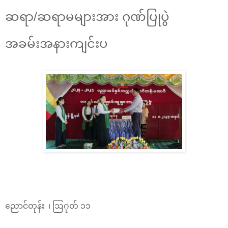
ဆရာ/ဆရာမများအား ဂုဏ်ပြုပွဲ
အခမ်းအနားကျင်းပ
ညောင်တုန်း ၊ ဩဂုတ် ၁၁