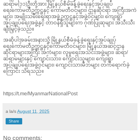
ဆရာမ(၁၁)ဦးတို့အား မြို့နယ်စီမံခန့်ခွဲ‌ရေးနှင့်အုပ်ချုပ်
ရေး‌ကော်မတီဥက္ကဋ္ဌနှင့် ကော်မတီဝင်များ၊ ဌာနဆိုင်ရာ အကြီးအကဲ
များ၊ အမျိုးသမီးရေးရာအဖွဲ့ဥက္ကဋ္ဌနှင့်အဖွဲ့ဝင်များ၊ ကျေးရွာ
အုပ်ချုပ်ရေးအဖွဲ့နှင့် တာဝန်ရှိသူများက ဂုဏ်ပြုဆုများ အသီးသီး
ချီးမြှင့်ခဲ့သည်။
အဆိုပါအခမ်းအနားသို့ မြို့နယ်စီမံခန့်ခွဲ‌ရေးနှင့်အုပ်ချုပ်
ရေး‌ကော်မတီဥက္ကဋ္ဌနှင့်ကော်မတီဝင်များ၊ မြို့နယ်အဆင့်ဌာန
ဆိုင်ရာများအကြီး အကဲများ၊ လူမှုရေးအသင်းအဖွဲ့များ၊ ဆရာ/
ဆရာမများနှင့် ကျောင်းသား၊ ကျောင်းသူများ၊ ကျေးရွာ
အုပ်ချုပ်‌ရေးအဖွဲ့ဝင်များ၊ ကျောင်းသားမိဘများ တက်ရောက်ခဲ့
ကြောင်း သိရသည်။
https://t.me/MyanmarNationalPost
a la/s
August 11, 2025
Share
No comments: