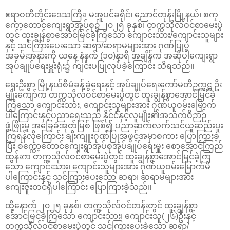
ဧရာဝတီတိုင်းဒေသကြီး၊ မအူပင်ခရိုင်၊ ညောင်တုန်းမြို့နယ်၊ စက္
ကော့တောင်ကျေးရွာအုပ်စု၌ ၂၀၂၅ ခုနှစ်၊ တက္ကသိုလ်ဝင်စာမေးပွဲ
တွင် ထူးချွန်စွာအောင်မြင်ခဲ့ကြသော ကျောင်းသား/ကျောင်းသူများ
နှင့် သင်ကြားပေးသော ဆရာ/ဆရာမများအား ဂုဏ်ပြုပွဲ
အခမ်းအနားကို ယနေ့ နံနက် (၁၀)နာရီ အချိန်က အဆိုပါကျေးရွာ
အုပ်ချုပ်ရေးမှူးရုံး၌ ကျင်းပပြုလုပ်ခဲ့ကြောင်း သိရသည်။
ရှေးဦးစွာ မြို့နယ်စီမံခန့်ခွဲ‌ရေးနှင့် အုပ်ချုပ်ရေး‌ကော်မတီဥက္ကဋ္ဌ ဦး
မျိုးကျော်က တက္ကသိုလ်ဝင်စာမေးပွဲတွင် ထူးချွန်စွာအောင်မြင်ခဲ့
ကြသော ကျောင်းသား, ကျောင်းသူများအား ဂုဏ်ယူဝမ်းမြောက်
ပါ‌ကြောင်းနှင့်ပညာရေးသည် နိုင်ငံနှင့်လူမျိုး၏အသက်ဝိဉာဉ်
ဖွံ့ဖြိုးမှု အခြေခံအုတ်မြစ် ဖြစ်၍ ပညာဆက်လက်သင်ယူဆည်းပူး
ကြရန်လိုကြောင်း ချီးကျူးဂုဏ်ပြုအဖွင့်အမှာစကား ပြောကြားခဲ့
ပြီး စက္ကော့တောင်ကျေးရွာအုပ်စုအုပ်ချုပ်ရေးမှူး စော‌အောင်ကြည်
ထွန်းက တက္ကသိုလ်ဝင်စာမေးပွဲတွင် ထူးချွန်စွာအောင်မြင်ခဲ့ကြ
သော ကျောင်းသား၊ ကျောင်းသူများအား ဂုဏ်ယူဝမ်းမြောက်မိ
ပါ‌ကြောင်းနှင့် သင်ကြားပေးသော ဆရာ၊ ဆရာမများအား
ကျေးဇူးတင်ရှိပါကြောင်း ပြောကြားခဲ့သည်။
ထို့နောက် ၂၀၂၅ ခုနှစ်၊ တက္ကသိုလ်ဝင်တန်းတွင် ထူးချွန်စွာ
အောင်မြင်ခဲ့ကြသော ကျောင်းသား၊ ကျောင်းသူ(၂၆)ဦးနှင့်
တက္ကသိုလ်ဝင်စာမေးပွဲတွင် သင်ကြားပေးခဲ့သော ဆရာ/