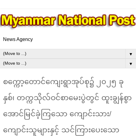
News Agency
▼
▼
စက္ကော့တောင်ကျေးရွာအုပ်စု၌ ၂၀၂၅ ခု
နှစ်၊ တက္ကသိုလ်ဝင်စာမေးပွဲတွင် ထူးချွန်စွာ
အောင်မြင်ခဲ့ကြသော ကျောင်းသား/
ကျောင်းသူများနှင့် သင်ကြားပေးသော