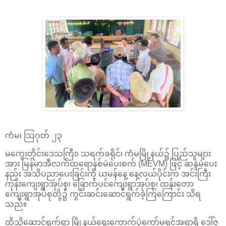
ကံမ၊ ဩဂုတ် ၂၃
မကွေးတိုင်းဒေသကြီး၊ သရက်ခရိုင်၊ ကံမမြို့နယ်၌ ပြည်သူများ
အား မြန်မာအီလက်ထရောနစ်မဲပေးစက် (MEVM) ဖြင့် ဆန္ဒမဲပေး
နည်း အသိပညာပေးခြင်းကို ယမန်နေ့ နေ့လယ်ပိုင်းက အင်းကြီး
ကုန်းကျေးရွာအုပ်စု၊ ခြောက်ပင်ကျေးရွာအုပ်စု၊ ထန်းတော
ကျေးရွာအုပ်စုတို့၌ ကွင်းဆင်းဆောင်ရွက်ခဲ့ကြကြောင်း သိရ
သည်။
ထိုသို့ဆောင်ရွက်ရာ မြို့နယ်ရွေးကောက်ပွဲကော်မရှင်အရာရှိ ဒေါ်ဇူ