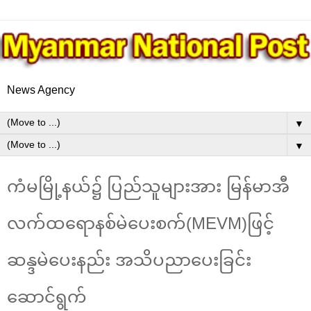
News Agency
▼
▼
ကံမမြို့နယ်၌ ပြည်သူများအား မြန်မာအီ
လက်ထရောနစ်မဲပေးစက်(MEVM)ဖြင့်
ဆန္ဒမဲပေးနည်း အသိပညာပေးခြင်း
ဆောင်ရွက်