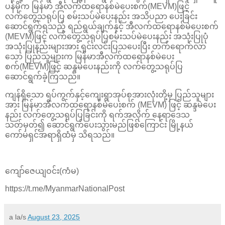
ပန်မိုက မြန်မာ အီလက်ထရောနစ်မဲပေးစက်(MEVM)ဖြင့်
လက်တွေ့သရုပ်ပြ စမ်းသပ်မဲပေးနည်း အသိပညာ ပေးခြင်း
ဆောင်ရွက်ရသည့် ရည်ရွယ်ချက်နှင့် အီလက်ထရောနစ်မဲပေးစက်
(MEVM)ဖြင့် လက်တွေ့သရုပ်ပြစမ်းသပ်မဲပေးနည်း အသုံးပြုပုံ
အသုံးပြုနည်းများအား ရှင်းလင်းပြသပေးပြီး တက်ရောက်လာ
သော ပြည်သူများက မြန်မာအီလက်ထရောနစ်မဲပေး
စက်(MEVM)ဖြင့် ဆန္ဒမဲပေးနည်းကို လက်တွေ့သရုပ်ပြ
ဆောင်ရွက်ခဲ့ကြသည်။
ကျန်ရှိသော ရပ်ကွက်နှင့်ကျေးရွာအုပ်စုအားလုံးတို့မှ ပြည်သူများ
အား မြန်မာအီလက်ထရောနစ်မဲပေးစက် (MEVM) ဖြင့် ဆန္ဒမဲပေး
နည်း လက်တွေ့သရုပ်ပြခြင်းကို ရက်အလိုက် နေရာဒေသ
သတ်မှတ်၍ ဆောင်ရွက်ပေးသွားမည်ဖြစ်ကြောင်း မြို့နယ်
ကော်မရှင်အရာရှိထံမှ သိရသည်။
ကျော်ဇေယျဝင်း(ကံမ)
https://t.me/MyanmarNationalPost
a la/s
August 23, 2025