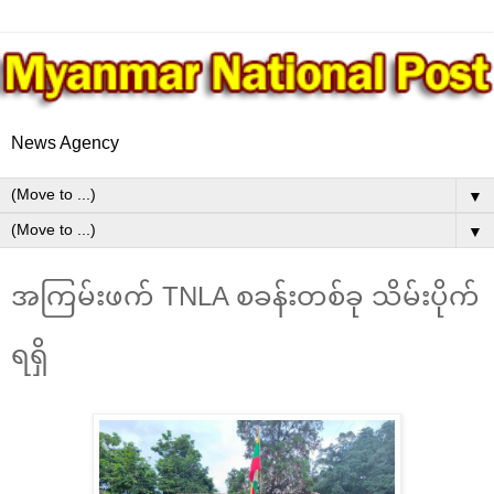
News Agency
▼
▼
အကြမ်းဖက် TNLA စခန်းတစ်ခု သိမ်းပိုက်
ရရှိ