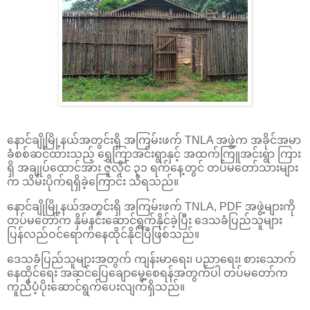
နောင်ချိုမြို့နယ်အတွင်းရှိ အကြမ်းဖက် TNLA အဖွဲ့က အခိုင်အမာ
ခံစစ်ဆင်ထားသည့် ရွှေကြာအင်းရွာနှင့် အထက်ကြူအင်းရွာ ကြား
ရှိ အချုပ်ထောင်အား ဇူလိုင် ၃၁ ရက်နေ့တွင် တပ်မတော်သားများ
က သိမ်းပိုက်ရရှိခဲ့ကြောင်း သိရသည်။
နောင်ချိုမြို့နယ်အတွင်းရှိ အကြမ်းဖက် TNLA, PDF အဖွဲ့များကို
တပ်မတော်က နှိမ်နင်းဆောင်ရွက်နိုင်ခဲ့ပြီး ဒေသခံပြည်သူများ
ပြန်လည်ဝင်ရောက်နေထိုင်နိုင်ပြီဖြစ်သည်။
ဒေသခံပြည်သူများအတွက် ကျန်းမာရေး၊ ပညာရေး၊ စားသောက်
နေထိုင်ရေး အဆင်ပြေချောမွေ့စေရန်အတွက်ပါ တပ်မတော်က
ကူညီပံ့ပိုးဆောင်ရွက်ပေးလျက်ရှိသည်။