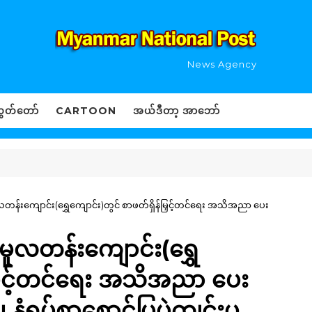
News Agency
ွှတ်တော်
CARTOON
အယ်ဒီတာ့ အာဘော်
ူလတန်းကျောင်း(ရွှေကျောင်း)တွင် စာဖတ်ရှိန်မြှင့်တင်ရေး အသိအညာ ပေး
ာမူလတန်းကျောင်း(ရွှေ
်မြှင့်တင်ရေး အသိအညာ ပေး
ဲ၊ နံရပ်စာစောင်ပြပွဲကျင်းပ