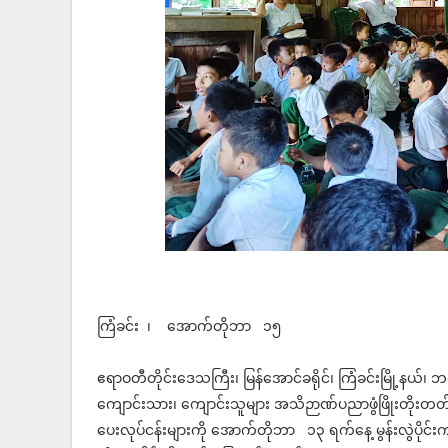
ကြံခင်း ၊ အောက်တိုဘာ ၁၅
ဧရာဝတီတိုင်းဒေသကြီး၊ မြန်အောင်ခရိုင်၊ ကြံခင်းမြို့နယ်၊ 
ကျောင်းသား၊ ကျောင်းသူများ အသိဉာဏ်ပညာဖွံဖြိုးတိုးတတ်
ပေးလုပ်ငန်းများကို အောက်တိုဘာ ၁၃ ရက်နေ့ မွန်းလွဲပိုင်