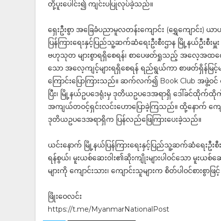
တို့ပူးပေါင်း၍ ကျင်းပပြုလုပ်ခဲ့သည်။
ရှေးဦးစွာ အခြေခံပညာမူလတန်းကျောင်း (ရွှေကျောင်း) ယာယီ
ပြန်ကြားရေးနှင့်ပြည်သူ့ဆက်ဆံရေးဦးစီးဌာန မြို့နယ်ဦးစီးမှူ
ဗဟုသုတ များစွာရရှိစေရန်၊ စာပေဖတ်ရှုသည့် အလေ့အထကောင်
သော အလေ့ကျင့်များရရှိစေရန် ရည်ရွယ်ကာ စာဖတ်ရှိန်မြင့
ကြောင်းပြောကြားသည်။ ဆက်လက်၍ Book Club အဖွဲ့ဝင် စာရေ
ပြီး၊ မြို့နယ်ဥပ‌ဒေရုံးမှ ဒုတိယဥပဒေအရာရှိ ‌ဒေါ်ခင်ထိုက
အကျယ်တဝင့်ရှင်းလင်းဟောပြောခဲ့ကြသည်။ ထို့နောက် ကျောင
ဒုတိယဥပဒေအရာရှိက ပြန်လည်ဖြေကြားပေးခဲ့သည်။
ယင်းနောက် မြို့နယ်ပြန်ကြားရေးနှင့်ပြည်သူ့ဆက်ဆံရေးဦးစီး
ရန်စွယ်၊ မူးယစ်ဆေးဝါး၏ဆိုးကျိုးများပါဝင်သော မူးယစ
များကို ကျောင်းသား၊ ကျောင်းသူများက စိတ်ပါဝင်စားစွာဖြ
ဖြိုးဝေလင်း
https://t.me/MyanmarNationalPost