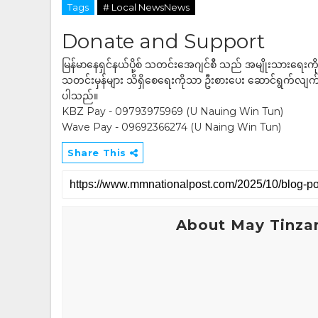
Tags
# Local NewsNews
Donate and Support
မြန်မာနေရှင်နယ်ပို့စ် သတင်းအေဂျင်စီ သည် အမျိုးသားရေးက
သတင်းမှန်များ သိရှိစေရေးကိုသာ ဦးစားပေး ဆောင်ရွက်လျက်ရှိပါသည
ပါသည်။
KBZ Pay - 09793975969 (U Nauing Win Tun)
Wave Pay - 09692366274 (U Naing Win Tun)
Share This
About May Tinza