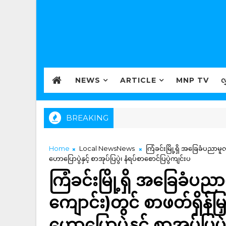
NEWS
ARTICLE
MNP TV
လ
BREAKING
Home
Local NewsNews
ကြံခင်းမြို့ရှိ အခြေခံပညာမ
ဟောပြောပွဲနှင့် စာအုပ်ပြပွဲ၊ နံရပ်စာစောင်ပြပွဲကျင်းပ
ကြံခင်းမြို့ရှိ အခြေခံပည
ကျောင်း)တွင် စာဖတ်ရှိန
ဟောပြောပွဲနှင့် စာအုပ်ပြပွ