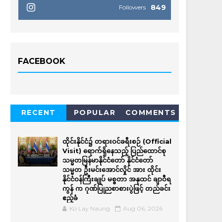
849
Followers
FACEBOOK
RECENT
POPULAR
COMMENTS
ထိုင်းနိုင်ငံ၌ တရားဝင်ခရီးစဉ် (Official
Visit) ရောက်ရှိနေသည့် ပြည်ထောင်စု
သမ္မတမြန်မာနိုင်ငံတော် နိုင်ငံတော်
သမ္မတ ဦးမင်းအောင်လှိုင် အား ထိုင်း
နိုင်ငံဝန်ကြီးချုပ် မစ္စတာ အနုထင် ချာဝီရ
ကွန် က ဂုဏ်ပြုညစာစားပွဲဖြင့် တည်ခင်း
ဧည့်ခံ
Ko Lay Naung
Aug 06, 2026