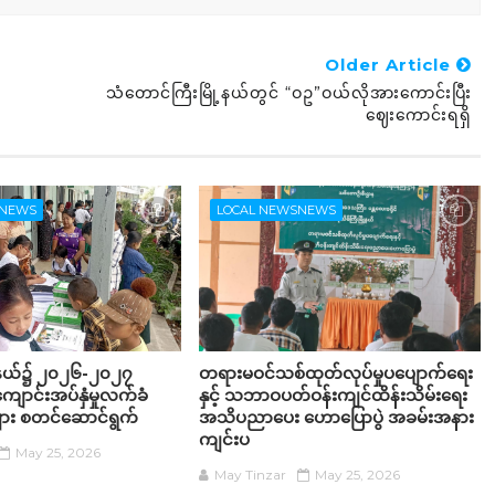
Older Article
သံတောင်ကြီးမြို့နယ်တွင် “ဝဥ”ဝယ်လိုအားကောင်းပြီး
ဈေးကောင်းရရှိ
SNEWS
LOCAL NEWSNEWS
ု့နယ်၌ ၂၀၂၆-၂၀၂၇
တရားမဝင်သစ်ထုတ်လုပ်မှုပပျောက်ရေး
ျောင်းအပ်နှံမှုလက်ခံ
နှင့် သဘာဝပတ်ဝန်းကျင်ထိန်းသိမ်းရေး
းများ စတင်ဆောင်ရွက်
အသိပညာပေး ဟောပြောပွဲ အခမ်းအနား
ကျင်းပ
May 25, 2026
May Tinzar
May 25, 2026