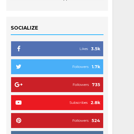
SOCIALIZE
3.5k
Likes
1.7k
Followers
735
Followers
2.8k
Subscribes
524
Followers