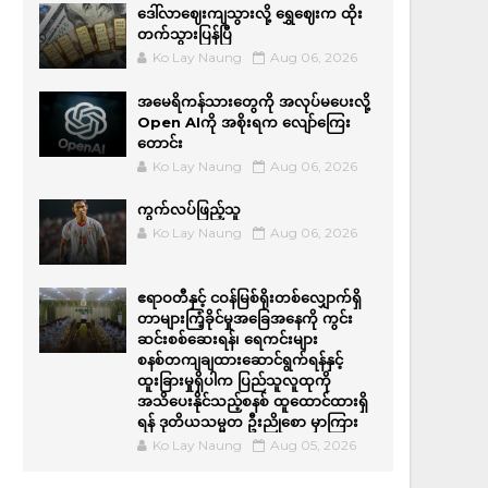
ဒေါ်လာဈေးကျသွားလို့ ရွှေဈေးက ထိုး
တက်သွားပြန်ပြီ
Ko Lay Naung
Aug 06, 2026
အမေရိကန်သားတွေကို အလုပ်မပေးလို့
Open AIကို အစိုးရက လျော်ကြေး
တောင်း
Ko Lay Naung
Aug 06, 2026
ကွက်လပ်ဖြည့်သူ
Ko Lay Naung
Aug 06, 2026
ဧရာဝတီနှင့် ငဝန်မြစ်ရိုးတစ်လျှောက်ရှိ
တာများကြံ့ခိုင်မှုအခြေအနေကို ကွင်း
ဆင်းစစ်ဆေးရန်၊ ရေကင်းများ
စနစ်တကျချထားဆောင်ရွက်ရန်နှင့်
ထူးခြားမှုရှိပါက ပြည်သူလူထုကို
အသိပေးနိုင်သည့်စနစ် ထူထောင်ထားရှိ
ရန် ဒုတိယသမ္မတ ဦးညိုစော မှာကြား
Ko Lay Naung
Aug 05, 2026