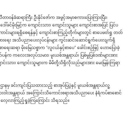
တာဝန်ခံဆရာကြီး ဦးနိုင်ဇော်က အဖွင့်အမှာစကားပြောကြားပြီး၊
း ဒေါ်ခင်မိုးမြင့်က ကျောင်းသား၊ ကျောင်းသူများ ကျောင်းစာအပြင် ပြင်ပ
းများရရှိစေရန်နှင့် ကျောင်းစာကြည့်တိုက်များတွင် စာပေဖတ်ရှု တတ်
်မားရေး အသိပညာပေးလုပ်ငန်းများ ကွင်းဆင်းဆောင်ရွက်ပေးလျက်ရှိ
းဆရာ မိုးမြေသစ္စာက “လူငယ်နှင့်စာပေ” ခေါင်းစဉ်ဖြင့် ဟောပြောခဲ့
်ထိုက်ပန်က ကလေးအလုပ်သမား၊ မူးယစ်အန္တရာယ်၊ ပြစ်မှုပြစ်ဒဏ်များအား
်းသား၊ ကျောင်းသူများက မိမိတို့သိရှိလိုသည်များအား မေးမြန်းကြရာ
ဌာနမှ ခင်းကျင်းပြသထားသည့် စာအုပ်ပြပွဲနှင့် မူးယစ်အန္တရာယ်လူ့
်ဆေးဝါးအန္တရာယ် အကြောင်းသိကောင်းစရာအသိပညာပေး နံရံကပ်စာစောင်
င့် လေ့လာကြည့်ရှုခဲ့ကြကြောင်း သိရသည်။