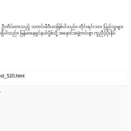
ို ဦးထိပ်ထားသည့် သတင်းမီဒီယာဖြစ်ပါသည်။ တိုင်းရင်းသား ပြည်သူများ
်။ မြန်မာနေရှင်နယ်ပို့စ်သို့ အနှောင်အဖွဲ့ကင်းစွာ ကူညီပံ့ပိုးနိုင်
r