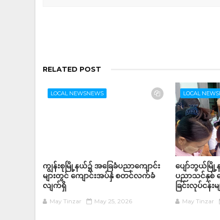
RELATED POST
LOCAL NEWSNEWS
LOCAL NEW
ကျွန်းစုမြို့နယ်၌ အခြေခံပညာကျောင်း
ပျော်ဘွယ်မြိ
များတွင် ကျောင်းအပ်နှံ စတင်လက်ခံ
ပညာသင်နှစ် က
လျက်ရှိ
ခြင်းလုပ်ငန်
May Tinzar
May 25, 2026
May Tinzar