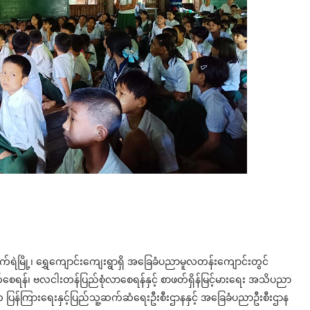
ဘက်ရဲမြို့၊ ရွှေကျောင်းကျေးရွာရှိ အခြေခံပညာမူလတန်းကျောင်းတွင်
စေရန်၊ ဗလငါးတန်ပြည်စုံလာစေရန်နှင့် စာဖတ်ရှိန်မြင့်မားရေး အသိပညာ
းက ပြန်ကြားရေးနှင့်ပြည်သူ့ဆက်ဆံရေးဦးစီးဌာနနှင့် အခြေခံပညာဦးစီးဌာန