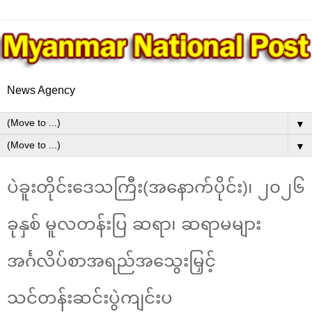
News Agency
▼
▼
ပဲခူးတိုင်းဒေသကြီး(အနောက်ပိုင်း)၊ ၂၀၂၆
ခုနှစ် မူလတန်းပြ ဆရာ၊ ဆရာမများ
အင်္ဂလိပ်စာအရည်အသွေးမြှင့်
သင်တန်းဆင်းပွဲကျင်းပ