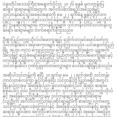
ပဲခူးတိုင်းဒေသကြီး(အနောက်ပိုင်း)၊ ၂၀၂၆ ခုနှစ် မူလတန်းပြ
ဆရာ၊ ဆရာမများအတွက် အင်္ဂလိပ်စာအရည်အသွေးမြှင့်
သင်တန်းဆင်းပွဲအခမ်းအနားကို မေ ၂၂ ရက်နေ့ မွန်းလွဲပိုင်းက
ပြည်တက္ကသိုလ်ဘွဲ့နှင်းသဘင်ခန်းမ၌ကျင်းပရာ ပြည်တက္ကသိုလ်
နှင့် ဌာနဆိုင်ရာများမှ တာဝန်ရှိသူများ၊ သင်တန်းသား/သင်တန်းသူ
ဆရာ၊ ဆရာမများ တက်ရောက်ကြသည်။
ဦးစွာပြည်တက္ကသိုလ်ပါမောက္ခချုပ် ဒေါက်တာခင်မောင်ဇော်က
သင်တန်းဆင်း အမှာစကားများ ပြောကြားသည်။ ယင်းနောက်ပြည်
မြို့ အ.ထ.က(၁) ကျောင်းသား၊ ကျောင်းသူများအဖွဲ့က ပျူအက
အလှဖြင့် ဧည့်ခံဖျော်ဖြေကြပြီး ပြည်တက္ကသိုလ်ပါမောက္ခချုပ်နှင့်
တာဝန်ရှိသူများက သင်တန်းသား၊ သင်တန်းသူများအတွက်
သင်တန်းဆင်း ဂုဏ်ပြုမှတ်တမ်းလွှာများ ပေးအပ်ချီးမြှင့်ခဲ့သည်။
အဆိုပါသင်တန်းကို ဧပြီ ၂၀ ရက်မှ မေ ၂၂ ရက်အထိ သင်တန်း
ကာလတစ်လကြာ ဖွင့်လှစ်ခဲ့ပြီး သင်တန်းသို့ ပြည်ခရိုင်အတွင်း
မြို့နယ်(၄)ခုမှ အခြေခံပညာ မူလတန်းဆင့်သင် ဆရာ၊ ဆရာမ
စုစုပေါင်း ၃၀၀ ဦးတက်ရောက်ကာ သင်တန်းတွင် ပြည်တက္ကသိုလ်
နှင့် အခြေခံပညာဦးစီးဌာနမှ သင်တန်းနည်းပြဆရာ၊ဆရာမ
(၁၃)ဦးက အင်္ဂလိပ်ဘာသာရပ်ဆိုင်ရာများကို စာတွေ့/ လက်တွေ့
သင်ကြားပို့ချပေးခဲ့ကြောင်းနှင့် အခြေခံပညာမူလတန်းပြ ဆရာ၊
ဆရာမ များအား အင်္ဂလိပ်စာဘာသာရပ်ဆိုင်ရာ အရေး၊ အပြော၊
အဖတ်နှင့် နားထောင်ခြင်း (4 Skills) ပိုမိုကျွမ်းကျင်လာစေရန်နှင့်