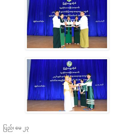
ပြည်၊ မေ ၂၃