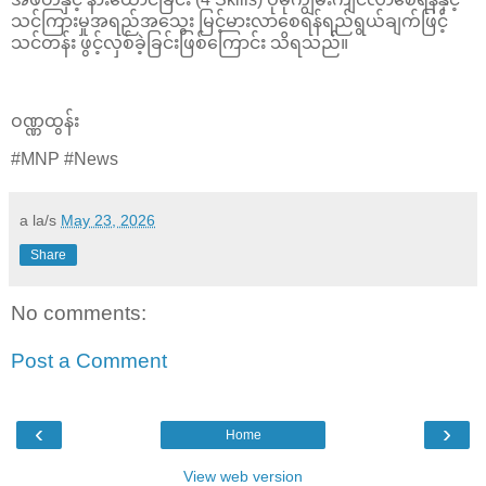
သင်ကြားမှုအရည်အသွေး မြင့်မားလာစေရန်ရည်ရွယ်ချက်ဖြင့်
သင်တန်း ဖွင့်လှစ်ခဲ့ခြင်းဖြစ်ကြောင်း သိရသည်။
ဝဏ္ဏထွန်း
#MNP #News
a la/s
May 23, 2026
Share
No comments:
Post a Comment
‹
›
Home
View web version