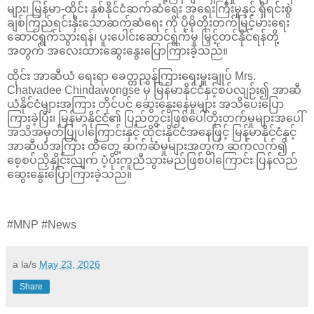
များ၊ မြန်မာ-ထိုင်း နှစ်နိုင်ငံဆက်ဆံရေး အရေးကြီးမှုနှင့် ရှိရင်းစွဲ
ချစ်ကြည်ရင်းနှီးသောဆက်ဆံရေး ကို ပိုမိုတိုးတက်မြင့်မားရေး
ဆောင်ရွက်သွားရန်၊ ပူးပေါင်းဆောင်ရွက်မှု မြှင့်တင်နိုင်ရန်တို့
အတွက် အလေးထားဆွေးနွေးပြောကြားခဲ့သည်။
ထိုင်း အာဆီယံ ရေးရာ ခေတ္တညွှန်ကြားရေးမှူးချုပ် Mrs.
Chatvadee Chindawongse မှ မြန်မာနိုင်ငံနှင့်စပ်လျဉ်း၍ အာဆီ
ယံနိုင်ငံများအကြား တိုင်ပင် ဆွေးနွေးနေမှုများ အသိပေးပြော
ကြားခဲ့ပြီး၊ မြန်မာနိုင်ငံ၏ ပြည်တွင်းဖြစ်ပေါ်တိုးတက်မှုများအပေါ်
အသိအမှတ်ပြုပါကြောင်းနှင့် ထိုင်းနိုင်ငံအနေဖြင့် မြန်မာနိုင်ငံနှင့်
အာဆီယံအကြား ထိတွေ့ ဆက်ဆံမှုများအတွက် ဆက်လက်၍
စေ့စပ်ညှိနှိုင်းလျက် ပံ့ပိုးကူညီသွားမည်ဖြစ်ပါကြောင်း ပြန်လည်
ဆွေးနွေးပြောကြားခဲ့သည်။
#MNP #News
a la/s
May 23, 2026
Share