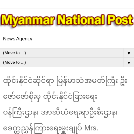
News Agency
▼
▼
ထိုင်းနိုင်ငံဆိုင်ရာ မြန်မာသံအမတ်ကြီး ဦး
ဇော်ဇော်စိုးမှ ထိုင်းနိုင်ငံခြားရေး
ဝန်ကြီးဌာန၊ အာဆီယံရေးရာဦးစီးဌာန၊
ခေတ္တညွှန်ကြားရေးမှူးချုပ် Mrs.