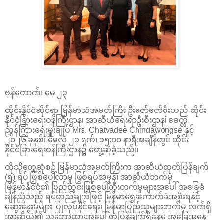
ဗန်ကောက်၊ မေ ၂၃
ထိုင်းနိုင်ငံဆိုင်ရာ မြန်မာသံအမတ်ကြီး ဦးဇော်ဇော်စိုးသည် ထိုင်း
နိုင်ငံခြားရေးဝန်ကြီးဌာန၊ အာဆီယံရေးရာဦးစီးဌာန၊ ခေတ္တ
ညွှန်ကြားရေးမှူးချုပ် Mrs. Chatvadee Chindawongse နှင့်
၂၀၂၆ ခုနှစ်၊ မေလ ၂၁ ရက်၊ ၁၅:၀၀ နာရီအချိန်တွင် ထိုင်း
နိုင်ငံခြားရေးဝန်ကြီးဌာန၌ တွေ့ဆုံခဲ့သည်။
ထိုသို့တွေ့ဆုံစဉ် မြန်မာသံအမတ်ကြီးက အာဆီယံထုတ်ပြန်ချက်
(၅) ရပ် ဖြစ်ပေါ်လာမှု ဖြစ်ရပ်အမှန်၊ အာဆီယံဘက်မှ
မြန်မာနိုင်ငံ၏ ပြည်တွင်းဖြစ်ပေါ်တိုးတက်မှုများအပေါ် အခြေခံ
ချိန်ညှိသည့် ရပ်တည်ချက်ဖြင့် မြန်မာရွေးကောက်ခံအစိုးရနှင့်
ဆွေးနွေးမှုများ ပြုလုပ်နိုင်ရေး၊ မြန်မာပြည်သူများဘက်မှ လက်ရှိ
အာဆီယံ၏ သဘောထားအပေါ် တုံ့ပြန်ချက်ရှိနေမှု အခြေအနေ