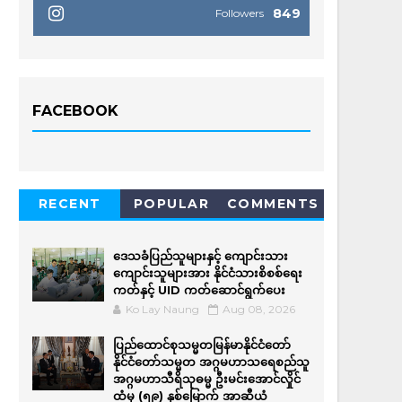
849
Followers
FACEBOOK
RECENT
POPULAR
COMMENTS
ဒေသခံပြည်သူများနှင့် ကျောင်းသား
ကျောင်းသူများအား နိုင်ငံသားစိစစ်ရေး
ကတ်နှင့် UID ကတ်ဆောင်ရွက်ပေး
Ko Lay Naung
Aug 08, 2026
ပြည်ထောင်စုသမ္မတမြန်မာနိုင်ငံတော်
နိုင်ငံတော်သမ္မတ အဂ္ဂမဟာသရေစည်သူ
အဂ္ဂမဟာသီရိသုဓမ္မ ဦးမင်းအောင်လှိုင်
ထံမှ (၅၉) နှစ်မြောက် အာဆီယံ