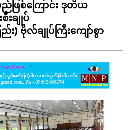
မည်ဖြစ်ကြောင်း ဒုတိယ
ီးချုပ်
း) ဗိုလ်ချုပ်ကြီးကျော်စွာ