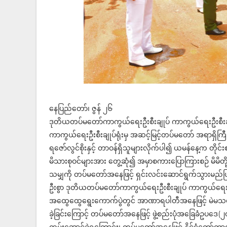
နေပြည်တော်၊ ဇွန် ၂၆
ဒုတိယတပ်မတော်ကာကွယ်ရေးဦးစီးချုပ် ကာကွယ်ရေးဦးစီးချုပ်
ကာကွယ်ရေးဦးစီးချုပ်ရုံးမှ အဆင့်မြင့်တပ်မတော် အရာရှိကြီးများ
ရဇော်လွင်စိုးနှင့် တာဝန်ရှိသူများလိုက်ပါ၍ ယမန်နေ့က တိုင်
မိသားစုဝင်များအား တွေ့ဆုံ၍ အမှာစကားပြောကြားစဉ် မိမိတို့
သမျှကို တပ်မတော်အနေဖြင့် ရှင်းလင်းဆောင်ရွက်သွားမည်ဖ
ဦးစွာ ဒုတိယတပ်မတော်ကာကွယ်ရေးဦးစီးချုပ် ကာကွယ်ရေးဦးစီ
အထွေထွေရွေးကောက်ပွဲတွင် အာဏာရပါတီအနေဖြင့် မဲမသမာမှ
ခဲ့ခြင်းကြောင့် တပ်မတော်အနေဖြင့် ဖွဲ့စည်းပုံအခြေခံဥပဒေ(