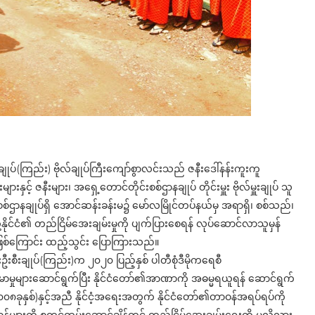
(ကြည်း) ဗိုလ်ချုပ်ကြီးကျော်စွာလင်းသည် ဇနီးဒေါ်နန်းကူးကူ
နှင့် ဇနီးများ၊ အရှေ့တောင်တိုင်းစစ်ဌာနချုပ် တိုင်းမှူး ဗိုလ်မှူးချုပ် သူ
းစစ်ဌာနချုပ်ရှိ အောင်ဆန်းခန်းမ၌ မော်လမြိုင်တပ်နယ်မှ အရာရှိ၊ စစ်သည်၊
နိုင်ငံ၏ တည်ငြိမ်အေးချမ်းမှုကို ပျက်ပြားစေရန် လုပ်ဆောင်လာသူမှန်
ြစ်ကြောင်း ထည့်သွင်း ပြောကြားသည်။
းချုပ်(ကြည်း)က ၂၀၂၀ ပြည့်နှစ် ပါတီစုံဒီမိုကရေစီ
ုများဆောင်ရွက်ပြီး နိုင်ငံတော်၏အာဏာကို အဓမ္မရယူရန် ဆောင်ရွက်
၂၀၀၈ခုနှစ်)နှင့်အညီ နိုင်ငံ့အရေးအတွက် နိုင်ငံတော်၏တာဝန်အရပ်ရပ်ကို