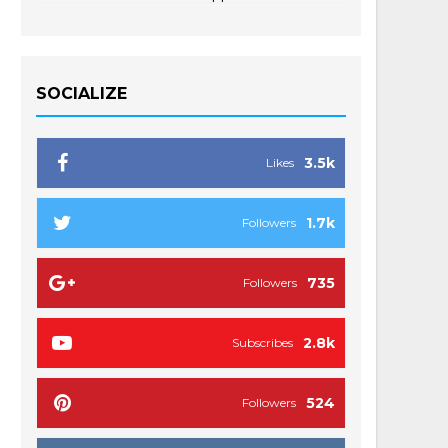
SOCIALIZE
3.5k
Likes
1.7k
Followers
735
Followers
2.8k
Subscribes
524
Followers