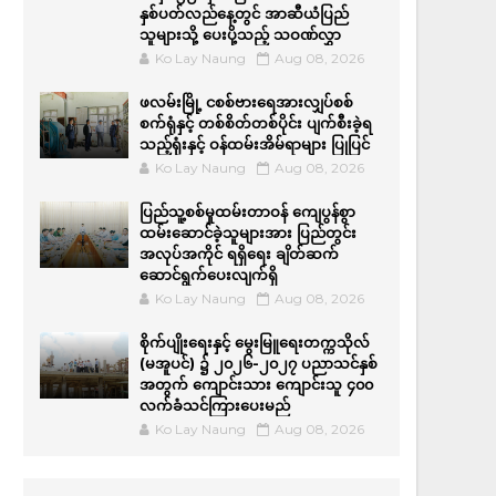
နှစ်ပတ်လည်နေ့တွင် အာဆီယံပြည်
သူများသို့ ပေးပို့သည့် သဝဏ်လွှာ
Ko Lay Naung
Aug 08, 2026
ဖလမ်းမြို့ ငစစ်ဗားရေအားလျှပ်စစ်
စက်ရုံနှင့် တစ်စိတ်တစ်ပိုင်း ပျက်စီးခဲ့ရ
သည့်ရုံးနှင့် ဝန်ထမ်းအိမ်ရာများ ပြုပြင်
Ko Lay Naung
Aug 08, 2026
ပြည်သူ့စစ်မှုထမ်းတာဝန် ကျေပွန်စွာ
ထမ်းဆောင်ခဲ့သူများအား ပြည်တွင်း
အလုပ်အကိုင် ရရှိရေး ချိတ်ဆက်
ဆောင်ရွက်ပေးလျက်ရှိ
Ko Lay Naung
Aug 08, 2026
စိုက်ပျိုးရေးနှင့် မွေးမြူရေးတက္ကသိုလ်
(မအူပင်) ၌ ၂၀၂၆-၂၀၂၇ ပညာသင်နှစ်
အတွက် ကျောင်းသား ကျောင်းသူ ၄၀၀
လက်ခံသင်ကြားပေးမည်
Ko Lay Naung
Aug 08, 2026