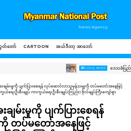
News Agency
ွှတ်တော်
CARTOON
အယ်ဒီတာ့ အာဘော်
ဒေသခံပြည်သူများနှင့် 
LOCAL NEWS
မ်အေးချမ်းမှုကို ပျက်ပြားစေရန် လုပ်ဆောင်လာသူမှန်သမျှကို တပ်မတော်အနေဖြင့်
်ရေးဦးစီးချုပ် ကာကွယ်ရေးဦးစီးချုပ်(ကြည်း) ဗိုလ်ချုပ်ကြီးကျော်စွာ
ေးချမ်းမှုကို ပျက်ပြားစေရန်
ကို တပ်မတော်အနေဖြင့်