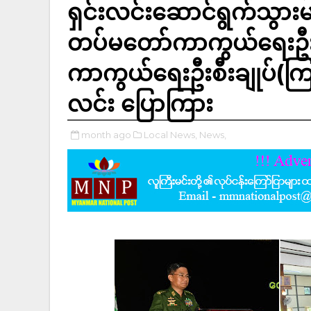
ရှင်းလင်းဆောင်ရွက်သွား
တပ်မတော်ကာကွယ်ရေးဦးစ
ကာကွယ်ရေးဦးစီးချုပ်(ကြည်
လင်း ပြောကြား
month ago
Local News,
News,