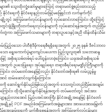
န်များကို စတင်ထမ်းဆောင်ချိန်တွင် တည်ငြိမ်အေးချမ်းရေးကို မလိုလား
များ၏ သွေးထိုးလှုံ့ဆော်မှုများကြောင့် တရားမဝင်ဖွဲ့စည်းထားသည့်
်ငံရေးကို နိုင်ငံရေးနည်းလမ်းဖြင့်မဖြေရှင်းဘဲ လက်နက်ကိုင်
့တွင် အကြမ်းဖက်လုပ်ငန်းများကို လုပ်ဆောင်လာကြောင်း၊ ထို့ကြောင့်
င်းဖွံ့ဖြိုးတိုးတက်ရေးလုပ်ငန်းများကို လုပ်ဆောင်ရန်အတွက် တည်ငြိမ်
် လက်တွဲကာ အကြမ်းဖက်သမားများကို တရားဥပဒေနှင့်အညီ ထိန်းထိန်းသိမ်း
ကမ်းပြည့်ဝသော ပါတီစုံဒီမိုကရေစီရရှိရေးအတွက် ၂၀၂၅ ခုနှစ် ဒီဇင်ဘာလ
းမျှတသော ရွေးကောက်ပွဲများကျင်းပပေးကာ ပြည်သူလူထု၏ သဘောဆန္ဒ
ဖြင့် အစိုးရသစ်တစ်ရပ် ပေါ်ထွန်းလာခဲ့ကြောင်း၊ ယခုအခါအစိုးရသစ်
်ရေးအတွက် ဥပဒေပြုရေး၊ အုပ်ချုပ်ရေး၊ တရားစီရင်ရေးမဏ္ဍိုင်ကြီးများကို
ာင်း၊ တပ်မတော်အနေဖြင့်လည်း နိုင်ငံတော်အစိုးရ၏ လမ်းညွှန်မှု
အောင် ထမ်းဆောင်လျက်ရှိကြောင်း။
်းများကို ဆောင်ရွက်နိုင်မည်ဖြစ်သည့်အတွက် ဒေသတွင်းတည်ငြိမ်အေးချမ်း
ြောင်း၊ ထိုသို့ဆောင်ရွက်နိုင်ရန်အတွက် တပ်မတော်တွင် အင်အား
့နည်းလာအောင် ပြည်ပအင်အားကြီး နိုင်ငံအချို့အနေဖြင့် နိုင်ငံတော်
ဲ့အချို့နှင့် PDF အမည်ခံအကြမ်းဖက်အဖွဲ့များအား အားပေးအားမြှောက်
ငြိမ်အေးချမ်းရေးကို ပျက်စီးစေရန်အတွက် အကြမ်းဖက်လုပ်ငန်းများ