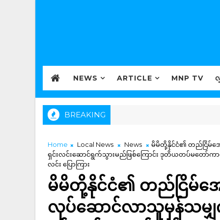
NEWS
ARTICLE
MNP TV
လ
BREAKING
Home
Local News
News
မိမိတို့နိုင်ငံ၏ တည်ငြိ
ရှင်းလင်းဆောင်ရွက်သွားမည်ဖြစ်ကြောင်း ဒုတိယတပ်မတော်ကာကွယ
လင်း ပြောကြား
မိမိတို့နိုင်ငံ၏ တည်ငြိမ်အ
လုပ်ဆောင်လာသူမှန်သမျှ