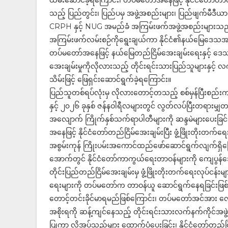
ထမ်းဆောင်ခဲ့ရကြောင်း၊ တပ်မတော်အနေဖြင့် နိုင်ငံတော်တာဝ
သည့် ပြည်တွင်း၊ ပြည်ပမှ အဖွဲ့အစည်းများ၊ ပြည်ဖျက်မီဒီယာ
CRPH နှင့် NUG အမည်ခံ အကြမ်းဖက်အဖွဲ့အစည်းများသည် နိုင
အကြမ်းဖက်လမ်းစဉ်ကိုရွေးချယ်ကာ နိုင်ငံ၏နယ်မြေဒေသအချို
တပ်မတော်အနေဖြင့် နယ်မြေတည်ငြိမ်အေးချမ်းရေးနှင့် ဒေသတွ
အေးချမ်းမှုကိုလိုလားသည့် တိုင်းရင်းသားပြည်သူများနှင့
သိမ်းဖြင့် ဖြေရှင်းဆောင်ရွက်ခဲ့ရကြောင်း။
ပြည်သူတစ်ရပ်လုံးမှ လိုလားတောင့်တသည့် စစ်မှန်ပြီးစည်း
နှင့် ၂၀၂၆ ခုနှစ် ဇန်နဝါရီလများတွင် လွတ်လပ်ပြီးတရာ
အလျောက် ကြိုက်နှစ်သက်ရာပါတီများကို ဆန္ဒမဲများပေးခြင်း
အနေဖြင့် နိုင်ငံတော်တည်ငြိမ်အေးချမ်းပြီး ဖွံ့ဖြိုးတိုးတက
အစွမ်းကုန် ကြိုးပမ်းအကောင်ထည်ဖော်ဆောင်ရွက်လျက်ရှိကြေ
အောက်တွင် နိုင်ငံတော်ကာကွယ်ရေးတာဝန်များကို ကျေပွန်
တိုင်းပြည်တည်ငြိမ်အေးချမ်းမှ ဖွံ့ဖြိုးတိုးတက်ရေးလုပ်ငန
ရေးများကို တပ်မတော်က တာဝန်ယူ ဆောင်ရွက်နေရခြင်းဖြစ်က
တောင့်တင်းခိုင်မာရမည်ဖြစ်ကြောင်း၊ တပ်မတော်အင်အား လျော
အစိုးရကို ဆန့်ကျင်နေသည့် တိုင်းရင်းသားလက်နက်ကိုင်အဖွ
ပြုကာ လိုအပ်သည်များ ထောက်ပံ့ပေးခြင်း၊ နိုင်ငံတော်တည်