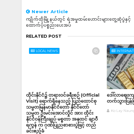
Newer Article
ကျိုက်ထိုမြို့နယ်တွင် ရဲအမှုထမ်းဟောင်းများတွေ့ဆုံပွဲနှင့်
ထောက်ပံ့ပစ္စည်းပေးအပ်
RELATED POST
LOCAL NEWS
INTERNA
ထိုင်းနိုင်ငံ၌ တရားဝင်ခရီးစဉ် (Official
ဒေါ်လာဈေးကျသ
Visit) ရောက်ရှိနေသည့် ပြည်ထောင်စု
တက်သွားပြန်ပ
သမ္မတမြန်မာနိုင်ငံတော် နိုင်ငံတော်
Ko Lay Naun
သမ္မတ ဦးမင်းအောင်လှိုင် အား ထိုင်း
နိုင်ငံဝန်ကြီးချုပ် မစ္စတာ အနုထင် ချာဝီ
ရကွန် က ဂုဏ်ပြုညစာစားပွဲဖြင့် တည်
ခင်းဧည့်ခံ