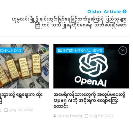
Older Article
ဟုမ္မလင်းမြို့၌ ချင်းတွင်းမြစ်ရေမြင့်တက်မှုကြောင့် ပြည်သူများ
ကြိုတင် သတိပြုနေထိုင်စေရေး သတိပေးနှိုးဆော်
TIONAL NEWS
INTERNATIONAL NEWS
ွားလို့ ရွှေဈေးက ထိုး
အမေရိကန်သားတွေကို အလုပ်မပေးလို့
ြီ
Open AIကို အစိုးရက လျော်ကြေး
တောင်း
g
Aug 06, 2026
Ko Lay Naung
Aug 06, 2026