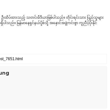
ို ဦးထိပ်ထားသည့် သတင်းမီဒီယာဖြစ်ပါသည်။ တိုင်းရင်းသား ပြည်သူများ
်။ မြန်မာနေရှင်နယ်ပို့စ်သို့ အနှောင်အဖွဲ့ကင်းစွာ ကူညီပံ့ပိုးနိုင်
ung