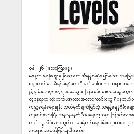
ဇွန် - ၂၆ ( သောကြာနေ့ )
မနေ့က ရေနံဈေးနှုန်းတွေဟာ အီရန်စစ်ပွဲမဖြစ်ခင်က အခြ
စျေးကွက်မှာ အီရန်ရေနံတွေကို ရက်ပေါင်း ၆၀ တရားဝင်ရောင
ညှိနှိုင်းရေးမှူးတွေနဲ့ ဒေသတွင်း ကြားဝင်စေ့စပ်ပေးသူတ
တဲ့နေရာမှာ တိုးတက်မှုအလားအလာကောင်းတွေ ရှိနေတယ်လိ
ကမ္ဘာ့ရေနံစျေးနှုန်း သတ်မှတ်ချက်ဖြစ်တဲ့ ဘရန့်ရေနံစ
ကျဆင်းသွားပြီး လန်ဒန်မနက်ပိုင်းစျေးကွက်မှာ ဩဂုတ်လအ
တယ်။ ဇူလိုင်လအတွက် အမေရိကန်ရေနံစိမ်းစျေးကတော့ တနင
အရောင်းအဝယ်ဖြစ်နေပါတယ်။