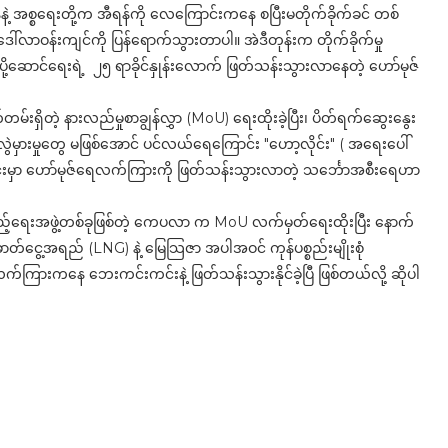
်နဲ့ အစ္စရေးတို့က အီရန်ကို လေကြောင်းကနေ စပြီးမတိုက်ခိုက်ခင် တစ်
ဒေါ်လာဝန်းကျင်ကို ပြန်ရောက်သွားတာပါ။ အဲဒီတုန်းက တိုက်ခိုက်မှု
ု့ဆောင်ရေးရဲ့ ၂၅ ရာခိုင်နှုန်းလောက် ဖြတ်သန်းသွားလာနေတဲ့ ဟော်မုဇ်
်းရှိတဲ့ နားလည်မှုစာချွန်လွှာ (MoU) ရေးထိုးခဲ့ပြီး၊ ပိတ်ရက်ဆွေးနွေး
မှားမှုတွေ မဖြစ်အောင် ပင်လယ်ရေကြောင်း "ဟော့လိုင်း" ( အရေးပေါ်
ုင်းမှာ ဟော်မုဇ်ရေလက်ကြားကို ဖြတ်သန်းသွားလာတဲ့ သင်္ဘောအစီးရေဟာ
ရေးအဖွဲ့တစ်ခုဖြစ်တဲ့ ကေပလာ က MoU လက်မှတ်ရေးထိုးပြီး နောက်
တ်ငွေ့အရည် (LNG) နဲ့ မြေသြဇာ အပါအဝင် ကုန်ပစ္စည်းမျိုးစုံ
ားကနေ ဘေးကင်းကင်းနဲ့ ဖြတ်သန်းသွားနိုင်ခဲ့ပြီ ဖြစ်တယ်လို့ ဆိုပါ