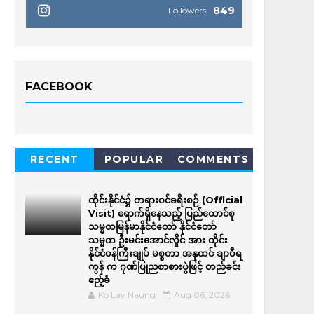
849
Followers
FACEBOOK
RECENT
POPULAR
COMMENTS
ထိုင်းနိုင်ငံ၌ တရားဝင်ခရီးစဉ် (Official
Visit) ရောက်ရှိနေသည့် ပြည်ထောင်စု
သမ္မတမြန်မာနိုင်ငံတော် နိုင်ငံတော်
သမ္မတ ဦးမင်းအောင်လှိုင် အား ထိုင်း
နိုင်ငံဝန်ကြီးချုပ် မစ္စတာ အနုထင် ချာဝီရ
ကွန် က ဂုဏ်ပြုညစာစားပွဲဖြင့် တည်ခင်း
ဧည့်ခံ
Ko Lay Naung
Aug 06, 2026