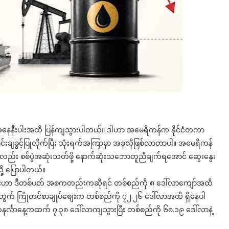
ေအနေနီးပါးအထိ ပြန်ကျသွားပါတယ်။ ဒါဟာ အမေရိကန်က နိုင်ငံတကာ
်းချခွင့်ပြုလိုက်ပြီး သုံးရက်အကြာမှာ အခုလိုဖြစ်လာတာပါ။ အမေရိကန်
ွေကလည်း စစ်ပွဲအဆုံးသတ်ဖို့ နောက်ဆုံးသဘောတူညီချက်ရအောင် ဆွေးနွေး
ု့ ပြောပါတယ်။
ိမ်းစျေးဟာ ဒီတစ်ပတ် အစကတည်းကဆိုရင် တစ်စည်ကို ၈ ဒေါ်လာကျော်အထိ
တွက် ကြိုတင်စာချုပ်စျေးက တစ်စည်ကို ၇၂.၂၆ ဒေါ်လာအထိ ရှိနေပါ
်္လာနေ့ကထက် ၇.၃၈ ဒေါ်လာကျသွားပြီး တစ်စည်ကို ၆၈.၁၉ ဒေါ်လာနဲ့