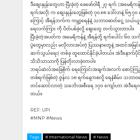
ဒီစျေးနှုန်းတွေဟာ ပြီးခဲ့တဲ့ ဖေဖော်ဝါရီ ၂၇ ရက် (အမေရိကန
ရက်အလို) က စျေးနှုန်းတွေဖြစ်တဲ့ ၇၀.၈၈ ဒေါ်လာနဲ့ ၆၅.၇၀ 
ကြောင့် အီရန်ဘက်က ကမ္ဘာ့ရေနံနဲ့ သဘာဝဓာတ်ငွေ့ သယ်ယူပိ
ရေလက်ကြား ကို ပိတ်ပစ်ခဲ့လို့ ဈေးတွေ တက်သွားတာပါ။
ပြီးခဲ့တဲ့အပတ်က အမေရိကန်နဲ့ အီရန်တို့ ရက်ပေါင်း ၆၀ သက်တမ
ပွဲတွေမှာလည်း မလိုလားအပ်တဲ့ ပြဿနာတွေနဲ့ အထင်အမြင်လွဲ
ဆက်သွယ်ရေး) တစ်ခု ထူထောင်နိုင်ခဲ့ပါတယ်။ အဲဒီနောက်ပိ
သိသိသာသာကို ပြန်တိုးလာခဲ့တာပါ။
ဘရပ်ဆဲလ်အခြေစိုက် ရေကြောင်းအချက်အလက် စောင့်ကြည့်
တစ်ရက်ဖြစ်တဲ့ ဇွန်လ ၁၈ ရက်နေ့ကစလို့ ရေနံစိမ်း၊ သဘာဝဓာ
တင်ဆောင်လာတဲ့ သင်္ဘောအစီးရေ ၁၇၀ ကျော်ဟာ အဲဒီရေလက်ကြ
တယ်။
REF: UPI
#MNP #News
Tags
# International News
# News