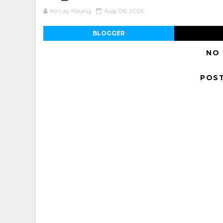
Ko Lay Naung
Aug 06, 2026
BLOGGER
NO
POS