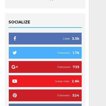
SOCIALIZE
3.5k
Likes
1.7k
Followers
735
Followers
2.8k
Subscribes
524
Followers