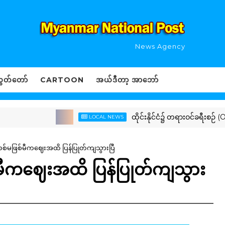
News Agency
ွှတ်တော်
CARTOON
အယ်ဒီတာ့ အာဘော်
ထိုင်းနိုင်ငံ၌ တရားဝင်ခရီးစဉ် (Official
LOCAL NEWS
 စစ်မဖြစ်မီကဈေးအထိ ပြန်ပြုတ်ကျသွားပြီ
်မီကဈေးအထိ ပြန်ပြုတ်ကျသွား