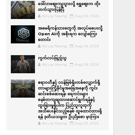
ဒေါ်လာဈေးကျသွားလို့ ရွှေဈေးက ထိုး
တက်သွားပြန်ပြီ
Ko Lay Naung
Aug 06, 2026
အမေရိကန်သားတွေကို အလုပ်မပေးလို့
Open AIကို အစိုးရက လျော်ကြေး
တောင်း
Ko Lay Naung
Aug 06, 2026
ကွက်လပ်ဖြည့်သူ
Ko Lay Naung
Aug 06, 2026
ဧရာဝတီနှင့် ငဝန်မြစ်ရိုးတစ်လျှောက်ရှိ
တာများကြံ့ခိုင်မှုအခြေအနေကို ကွင်း
ဆင်းစစ်ဆေးရန်၊ ရေကင်းများ
စနစ်တကျချထားဆောင်ရွက်ရန်နှင့်
ထူးခြားမှုရှိပါက ပြည်သူလူထုကို
အသိပေးနိုင်သည့်စနစ် ထူထောင်ထားရှိ
ရန် ဒုတိယသမ္မတ ဦးညိုစော မှာကြား
Ko Lay Naung
Aug 05, 2026