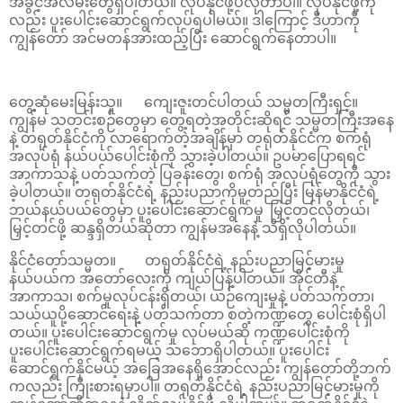
အခွင့်အလမ်းတွေရှိပါတယ်။ လုပ်နိုင်ဖို့ပဲလိုတာပါ။ လုပ်နိုင်ဖို့ကို
လည်း ပူးပေါင်းဆောင်ရွက်လုပ်ရပါမယ်။ ဒါကြောင့် ဒီဟာကို
ကျွန်တော် အင်မတန်အားထည့်ပြီး ဆောင်ရွက်နေတာပါ။
တွေ့ဆုံမေးမြန်းသူ။ ကျေးဇူးတင်ပါတယ် သမ္မတကြီးရှင့်။
ကျွန်မ သတင်းစဉ်တွေမှာ တွေ့ရတဲ့အတိုင်းဆိုရင် သမ္မတကြီးအနေ
နဲ့ တရုတ်နိုင်ငံကို လာရောက်တဲ့အချိန်မှာ တရုတ်နိုင်ငံက စက်ရုံ
အလုပ်ရုံ နယ်ပယ်ပေါင်းစုံကို သွားခဲ့ပါတယ်။ ဥပမာပြောရရင်
အာကာသနဲ့ ပတ်သက်တဲ့ ပြခန်းတွေ၊ စက်ရုံ အလုပ်ရုံတွေကို သွား
ခဲ့ပါတယ်။ တရုတ်နိုင်ငံရဲ့ နည်းပညာကိုမူတည်ပြီး မြန်မာနိုင်ငံရဲ့
ဘယ်နယ်ပယ်တွေမှာ ပူးပေါင်းဆောင်ရွက်မှု မြှင့်တင်လိုတယ်၊
မြှင့်တင်ဖို့ ဆန္ဒရှိတယ်ဆိုတာ ကျွန်မအနေနဲ့ သိရှိလိုပါတယ်။
နိုင်ငံတော်သမ္မတ။ တရုတ်နိုင်ငံရဲ့ နည်းပညာမြင့်မားမှု
နယ်ပယ်က အတော်လေးကို ကျယ်ပြန့်ပါတယ်။ အိုင်တီနဲ့
အာကာသ၊ စက်မှုလုပ်ငန်းရှိတယ်၊ ယဉ်ကျေးမှုနဲ့ ပတ်သက်တာ၊
သယ်ယူပို့ဆောင်ရေးနဲ့ ပတ်သက်တာ စတဲ့ကဏ္ဍတွေ ပေါင်းစုံရှိပါ
တယ်။ ပူးပေါင်းဆောင်ရွက်မှု လုပ်မယ်ဆို ကဏ္ဍပေါင်းစုံကို
ပူးပေါင်းဆောင်ရွက်ရမယ့် သဘောရှိပါတယ်။ ပူးပေါင်း
ဆောင်ရွက်နိုင်မယ့် အခြေအနေရှိအောင်လည်း ကျွန်တော်တို့ဘက်
ကလည်း ကြိုးစားရမှာပါ။ တရုတ်နိုင်ငံရဲ့ နည်းပညာမြင့်မားမှုကို