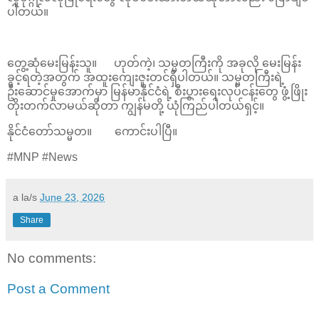
ပါတယ်။
တွေ့ဆုံမေးမြန်းသူ။ ဟုတ်ကဲ့၊ သမ္မတကြီးကို အခုလို မေးမြန်း
ခွင့်ရတဲ့အတွက် အထူးကျေးဇူးတင်ရှိပါတယ်။ သမ္မတကြီးရဲ့
ဦးဆောင်မှုအောက်မှာ မြန်မာနိုင်ငံရဲ့ စီးပွားရေးလုပ်ငန်းတွေ ဖွံ့ဖြိုး
တိုးတက်လာမယ်ဆိုတာ ကျွန်မတို့ ယုံကြည်ပါတယ်ရှင့်။
နိုင်ငံတော်သမ္မတ။ ကောင်းပါပြီ။
#MNP #News
a la/s
June 23, 2026
Share
No comments:
Post a Comment