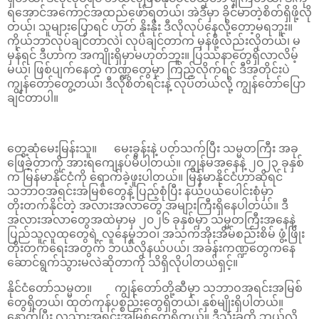
ရအောင်အကောင်အထည်ဖော်ရတယ်၊ အဲဒီမှာ ခိုင်မာတဲ့စိတ်ရှိဖို့လို
တယ်၊ သူများပြောရင် ဟုတ် နိုးနိုး ဒီလိုလုပ်နေလို့တော့မရဘူး။
ကိုယ်ဘာလုပ်ချင်တာလဲ၊ လုပ်ချင်တာက မှန်ဖို့လည်းလိုတယ်၊ မ
မှန်ရင် ဒီဟာက အကျိုးရှိမှာမဟုတ်ဘူး။ ပြဿနာတွေရှိလာလိမ့်
မယ်၊ ဖြစ်ပျက်နေတဲ့ ကဏ္ဍတွေမှာ ကြည့်လိုက်ရင် ဒီအတိုင်းပဲ
ကျွန်တော်တွေ့တယ်၊ ဒီလိုစိတ်ရင်းနဲ့ လုပ်တယ်လို့ ကျွန်တော်ပြော
ချင်တာပါ။
တွေ့ဆုံမေးမြန်းသူ။ မေးခွန်းနဲ့ ပတ်သက်ပြီး သမ္မတကြီး အခု
ဖြေခဲ့တာကို အားရကျေနပ်မိပါတယ်။ ကျွန်မအနေနဲ့ ၂၀၂၃ ခုနှစ်
က မြန်မာနိုင်ငံကို ရောက်ခဲ့ဖူးပါတယ်။ မြန်မာနိုင်ငံဟာဆိုရင်
သဘာဝအရင်းအမြစ်တွေနဲ့ ပြည့်စုံပြီး နယ်ပယ်ပေါင်းစုံမှာ
တိုးတက်နိုင်တဲ့ အလားအလာတွေ အများကြီးရှိနေပါတယ်။ ဒီ
အလားအလာတွေအထဲမှာမှ ၂၀၂၆ ခုနှစ်မှာ သမ္မတကြီးအနေနဲ့
ပြည်သူလူထုတွေရဲ့ လူနေမှုဘဝ၊ အသက်အိုးအိမ်စည်းစိမ် ဖွံ့ဖြိုး
တိုးတက်ရေးအတွက် ဘယ်လိုနယ်ပယ်၊ အခန်းကဏ္ဍတွေကနေ
ဆောင်ရွက်သွားမလဲဆိုတာကို သိရှိလိုပါတယ်ရှင့်။
နိုင်ငံတော်သမ္မတ။ ကျွန်တော်တို့ဆီမှာ သဘာဝအရင်းအမြစ်
တွေရှိတယ်၊ ထုတ်ကုန်ပစ္စည်းတွေရှိတယ်၊ နှစ်မျိုးရှိပါတယ်။
နောက်ပြီး လူသားအရင်းအမြစ်တွေရှိတယ်။ ဒီသုံးခုကို ဘယ်လို