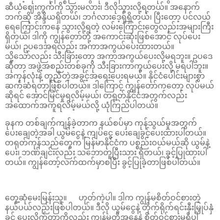
ဆီယံဈေးကွက်ကို သွားမလား၊ ဒီလိုသွားလို့ရတယ်။ အနောက်
ဘက်ဆို အိန္ဒိယရှိတယ်၊ ဘင်္ဂလားဒေ့ရှ်ရှိတယ်၊ ပြီးတော့ ပင်လယ်
ရေကြောင်းကနေ သွားလို့ရတဲ့ လမ်းကြောင်းတွေလည်းအများကြီး
ရှိတယ်၊ ဒါကို ကျွန်တော်တို့ အကောင်းဆုံးဖြစ်အောင် လုပ်ပေး
မယ်၊ ဥပဒေအရလည်း အကာအကွယ်ပေးထားတယ်။
သို့သော်လည်း သီးခြားတော့ အကာအကွယ်ပေးလို့မရဘူး။ ဥပဒေ
ဆိုတာ အဖွဲ့အစည်းတစ်ခုကို သီးခြားကာကွယ်ပေးလို့ မရပါဘူး။
အကုန်လုံးနဲ့ တူညီတဲ့အခွင့်အရေးပေးရမယ်။ နိုင်ငံပေါင်းများစွာ
ဆက်ဆံရတာဖြစ်ပါတယ်။ ဒါကြောင့် ကျွန်တော်ကတော့ လုပ်မယ်
ဆိုရင် အောင်မြင်မှုရလိမ့်မယ်၊ တရုတ်နိုင်ငံအတွက်လည်း
အထောက်အကူရလိမ့်မယ်လို့ ယုံကြည်ပါတယ်။
ခုနက တစ်ချက်ကျန်ခဲ့တာက နယ်စပ်မှာ ကုန်သွယ်မှုအတွက်
ပေးချေတဲ့အခါ ယွမ်ငွေနဲ့ ကျပ်ငွေ ပေးချေခွင့်ပေးထားပါတယ်။
တရုတ်ကုန်သည်တွေက မြန်မာနိုင်ငံက ပစ္စည်းဝယ်မယ်ဆို ယွမ်နဲ့
ပေး၊ ဘဏ်ချင်းလည်း သဘောတူပြီးသား ရှိတယ်၊ ခွင့်ပြုထားပါ
တယ်။ ကျွန်တော့်လက်ထက်မှာစပြီး ခွင့်ပြုခဲ့တာဖြစ်ပါတယ်။
တွေ့ဆုံမေးမြန်းသူ။ ဟုတ်ကဲ့ပါ။ ဒါက ကျွန်မစိတ်ဝင်စားတဲ့
နယ်ပယ်လည်းဖြစ်ပါတယ်။ ဒီလို ယွမ်ငွေနဲ့ တိုက်ရိုက်ရင်းနှီးမြှုပ်နှံ
ခွင့် ပေးလိုက်တာကိုလည်း ကျွန်မတို့အနေနဲ့ စိတ်ဝင်စားမှုရှိပါ