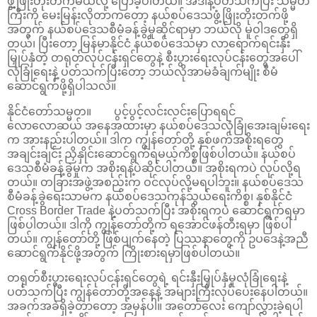
ဖွံ့ဖြိုးတိုးတက်မယ်လို့ ပြောခဲ့ပါတယ်။ အဲဒါနဲ့ပတ်သက်ပြီး သမ္မတ
ကြီးကို မေးမြန်းလိုတာကတော့ နယ်စပ်ဒေသဖွံ့ဖြိုးတိုးတက်ဖို့
အတွက် နယ်စပ်ဒေသစီမံခန့်ခွဲမှုဆိုင်ရာမှာ ဘယ်လို မူဝါဒတွေရှိ
တယ်၊ ပြီးတော့ မြန်မာနိုင်ငံ နယ်စပ်ဒေသမှာ လာရောက်ရင်းနှီး
မြှုပ်နှံတဲ့ တရုတ်လုပ်ငန်းရှင်တွေနဲ့ စီးပွားရေးလုပ်ငန်းတွေအပေါ်
လုံခြုံရေးနဲ့ ပတ်သက်ပြီးတော့ ဘယ်လိုအာမခံချက်မျိုး စီမံ
ဆောင်ရွက်ဖို့ရှိပါသလဲ။
နိုင်ငံတော်သမ္မတ။ ပွင့်ပွင့်လင်းလင်းပြောရရင်
လောလောဆယ် အနေအထားမှာ နယ်စပ်ဒေသလုံခြုံအေးချမ်းရေး
က အားနည်းပါတယ်။ ဒါက ကျွန်တော်တို့ နှစ်ဖက်အစိုးရတွေ
အချင်းချင်း ညှိနှိုင်းဆောင်ရွက်ရမယ့်ကိစ္စဖြစ်ပါတယ်။ နယ်စပ်
ဒေသစီမံခန့်ခွဲမှုက အစိုးရနဲ့ပဲဆိုင်ပါတယ်။ အစိုးရကပဲ လုပ်လို့ရ
တယ်။ တခြားအဖွဲ့အစည်းက ဝင်လုပ်လို့မရပါဘူး။ နယ်စပ်ဒေသ
စီမံခန့်ခွဲရေးသာမက နယ်စပ်ဒေသကုန်သွယ်ရေးကိစ္စ၊ နှစ်နိုင်ငံ
Cross Border Trade နဲ့ပတ်သက်ပြီး အစိုးရကပဲ ဆောင်ရွက်ရမှာ
ဖြစ်ပါတယ်။ ဒါကို ကျွန်တော်တို့က ရအောင်ဖန်တီးရမှာ ဖြစ်ပါ
တယ်။ ကျွန်တော်တို့ ဖြစ်ပျက်နေတဲ့ ပြဿနာတွေကို ဥပဒေနဲ့အညီ
ဆောင်ရွက်နိုင်ဖို့အတွက် ကြိုးစားရမှာဖြစ်ပါတယ်။
တရုတ်စီးပွားရေးလုပ်ငန်းရှင်တွေရဲ့ ရင်းနှီးမြှုပ်နှံမှုလုံခြုံရေးနဲ့
ပတ်သက်ပြီး ကျွန်တော်တို့အနေနဲ့ အများကြီးလုပ်ပေးနေပါတယ်။
အခက်အခဲရှိခဲ့တာတော့ အမှန်ပါ။ အတော်လေး ကျော်လွှားခဲ့ရပါ