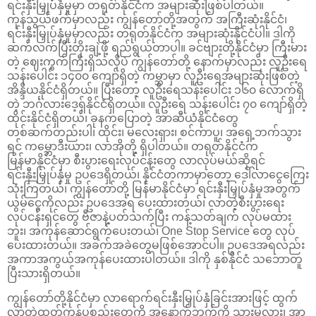
ရင်းနှီးမြှုပ်နှံမှုမှာ တရုတ်နိုင်ငံက အများဆုံးဖြစ်ပါတယ်။
ကုန်သွယ်ဖက်မှာလည်း ကျွန်တော်တို့အတွက် အကြီးဆုံးနိုင်ငံ၊
ရင်းနှီးမြှုပ်နှံမှုမှာလည်း တရုတ်နိုင်ငံက အများဆုံးနိုင်ငံပါ။ ဒါကို
ဆက်လက်ပြီးတိုးချဲ့ဖို့ ရည်ရွယ်တာပါ။ ခင်ဗျားတို့နိုင်ငံမှာ ကြီးမား
တဲ့ ဈေးကွက်ကြီးရှိသလိုပဲ ကျွန်တော်တို့ နောက်မှာလည်း လူဦးရေ
သန်းပေါင်း ၁၄၀၀ ကျော်ရှိတဲ့ ကမ္ဘာမှာ လူဦးရေအများဆုံးဖြစ်တဲ့
အိန္ဒိယနိုင်ငံရှိတယ်။ ပြီးတော့ လူဦးရေသန်းပေါင်း ၁၆၀ လောက်ရှိ
တဲ့ ဘင်္ဂလားဒေ့ရှ်နိုင်ငံရှိတယ်။ လူဦးရေ သန်းပေါင်း ၇၀ ကျော်ရှိတဲ့
ထိုင်းနိုင်ငံရှိတယ်၊ ခုနကပြောတဲ့ အာဆီယံနိုင်ငံတွေ
တစ်ဆက်တည်းပါ၊ ထိုင်း၊ မလေးရှား၊ စင်ကာပူ၊ အရှေ့ဘက်သွား
ရင် ကမ္ဘောဒီးယား၊ လာအိုတို့ ရှိပါတယ်။ တရုတ်နိုင်ငံက
မြန်မာနိုင်ငံမှာ စီးပွားရေးလုပ်ငန်းတွေ လာလုပ်မယ်ဆိုရင်
ရင်းနှီးမြှုပ်နှံမှု ဥပဒေရှိတယ်၊ နိုင်ငံတကာမှာတော့ ဒေါ်လာငွေကြေး
သုံးကြတယ်၊ ကျွန်တော်တို့ မြန်မာနိုင်ငံမှာ ရင်းနှီးမြှုပ်နှံမှုအတွက်
ယွမ်ငွေကိုလည်း ဥပဒေအရ ပေးထားတယ်၊ လာတဲ့စီးပွားရေး
လုပ်ငန်းရှင်တွေ ဗီဇာနဲ့ပတ်သက်ပြီး ကန့်သတ်ချက် လုပ်မထား
ဘူး၊ အကုန်ဆောင်ရွက်ပေးတယ်၊ One Stop Service တွေ လုပ်
ပေးထားတယ်။ အခက်အခဲတွေမဖြစ်အောင်ပါ။ ဥပဒေအရလည်း
အကာအကွယ်အကုန်ပေးထားပါတယ်။ ဒါကို နှစ်နိုင်ငံ သဘောတူ
ပြီးသားရှိတယ်။
ကျွန်တော်တို့နိုင်ငံမှာ လာရောက်ရင်းနှီးမြှုပ်နှံခြင်းအားဖြင့် ထွက်
လာတဲ့ထုတ်ကုန်ပစ္စည်းတွေကို အနောက်ဘက်ကို သွားမလား၊ အာ