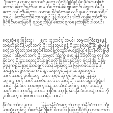
ပြီးတော့မှ ကူးလူးဆက်ဆံမှုတွေ လုံလုံခြုံခြုံနဲ့ ခိုင်ခိုင်မာမာဖြစ်
အောင် ဆောင်ရွက်ပေးရမယ်။ သာမန်ဈေးရောင်း ဈေးဝယ်မျိုး
တော့ လုပ်လို့မရဘူး။ ကဏ္ဍပေါင်းစုံကနေ လုပ်ရမယ့်ဟာတွေရှိပါ
တယ်။ တော်တော်လေးကျယ်ပြန့်ပါတယ်။ ဒါကို ကျွန်တော်တို့က
ခိုင်ခိုင်မာမာဖြစ်ဖို့ ရည်ရွယ်ပြီး ဆောင်ရွက်နေတာဖြစ်ပါတယ်။
တွေ့ဆုံမေးမြန်းသူ။ ကျေးဇူးတင်ပါတယ်။ သမ္မတကြီးအနေနဲ့
တရုတ်နိုင်ငံနဲ့ ပတ်သက်ပြီး ကုန်သွယ်မှုနဲ့ စီးပွားရေးရင်းနှီးမြှုပ်နှံမှု
တွေကို တိုးတက်အောင်ဆောင်ရွက်သွားမယ်ဆိုပြီး ပြောခဲ့တာရှိပါ
တယ်။ ဒါနဲ့ပတ်သက်ပြီး သမ္မတကြီးကို မေးမြန်းလိုတာက တရုတ်
နိုင်ငံက စီးပွားရေးလုပ်ငန်းရှင်တွေ မြန်မာနိုင်ငံမှာ ရင်းနှီးမြှုပ်နှံမှု
ပိုမိုနက်ရှိုင်းစွာဆောင်ရွက်လာနိုင်ဖို့အတွက် မြန်မာနိုင်ငံအစိုးရ
အနေနဲ့ တရုတ်နိုင်ငံက စီးပွားရေးလုပ်ငန်းရှင်တွေအတွက်
သက်သာတဲ့ မူဝါဒတွေ၊ ထောက်ပံ့မယ့် မူဝါဒတွေနဲ့ မြန်မာ့
ဈေးကွက်ကို သတိထားမိအောင် ဘယ်လိုမျိုး ဆောင်ရွက်ဖို့ရှိပါ
သလဲ။ နိုင်ငံတကာဈေးကွက်နဲ့ အာဆီယံဈေးကွက်မှာ ဝင်ဆံ့မှု
အတိုင်းအတာတို့နဲ့ ပတ်သက်ပြီးတော့ မြန်မာနိုင်ငံအနေနဲ့ ဘယ်လို
မူဝါဒတွေ စဉ်းစားထားတာရှိပါသလဲ။
နိုင်ငံတော်သမ္မတ။ မြန်မာနိုင်ငံအတွက် တရုတ်နိုင်ငံက အကြီး
မားဆုံး ကုန်သွယ်ဖက်နိုင်ငံဖြစ်ပါတယ်။ မြန်မာနိုင်ငံမှာ လာရောက်