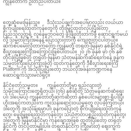
ကျွန်တော်က ဦးတည်ပါတယ်။
တွေ့ဆုံမေးမြန်းသူ။ ဒီသုံးသပ်ချက်အပေါ်မှာလည်း လယ်ယာ
စိုက်ပျိုးရေးထုတ်ကုန်တွေကို တိုးမြှင့်ထုတ်လုပ်ပြီးတော့
ပြည်သူလူထုရဲ့ လူနေမှုဘဝတွေ ဖွံ့ဖြိုးတိုးတက်ဖို့ ဆောင်ရွက်မယ်
လို့ သမ္မတကြီးအနေနဲ့ ပြောသွားတာကို ကျေးဇူးတင်ပါတယ်။
ဆက်စပ်မေးလိုတာကတော့ ကျွန်မတို့ တရုတ်-မြန်မာ နှစ်နိုင်ငံရဲ့
စီးပွားရေးစင်္ကြံအကြောင်းဖြစ်ပါတယ်။ ၂၀၂၆ ခုနှစ် မှာ ၇၆ နှစ်
တိုင်ခဲ့ပြီဖြစ်တဲ့ တရုတ်-မြန်မာ သံတမန်ဆက်ဆံရေးကနေ ခုနက
သမ္မတကြီးပြောကြားခဲ့တဲ့ ထုတ်ကုန်တွေကို ဒီစီးပွားရေးစင်္ကြံ
Platform ကို အသုံးပြုပြီးတော့ ဘယ်လိုအခန်းကဏ္ဍကနေ
ဆောင်ရွက်သွားမလဲရှင့်။
နိုင်ငံတော်သမ္မတ။ ကျွန်တော်တို့မှာ ရှည်လျားတဲ့
သမိုင်းကြောင်းတွေရှိတယ်၊ (၇၆) နှစ်ဆိုတဲ့ သံတမန်ဆက်ဆံရေး
ပါ၊ ဒါပေမယ့် ကျွန်တော်တို့ဆက်ဆံတာ နှစ်ပေါင်းများစွာ ရှိပါပြီ၊
ဟိုးအရင်ကတည်းက ကူးသန်းရောင်းဝယ်မှုတွေ လုပ်ခဲ့ကြတယ်၊
ဒါတွေကို အသုံးချရမှာပါ၊ ခုနကပြောတဲ့ စိုက်ပျိုးရေးထုတ်ကုန်
တွေ၊ မွေးမြူရေးထုတ်ကုန်တွေ၊ သယံဇာတပစ္စည်းထုတ်ကုန်တွေ၊
ဒါတွေကို မြန်မာနိုင်ငံမှာ ကုန်ချောအဖြစ် ထုတ်ပြီးတော့ တရုတ်
နိုင်ငံကို တင်ပို့တာမျိုးပါ။ တရုတ်နိုင်ငံက ကြီးမားတဲ့ ဈေးကွက်