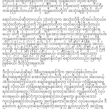
ကြီးပါ။ ခင်ဗျားတို့နိုင်ငံက လူဦးရေ သန်းပေါင်း ၁၄၀၀ ကျော်
လောက်ရှိတယ်၊ ကျွန်တော်တို့အတွက် ကြီးမားတဲ့ ဈေးကွက်ကြီး
တစ်ခုဖြစ်ပါတယ်။ ဒါကို ကျွန်တော်တို့က အသုံးချဖို့လိုတယ်။
ရောင်းတယ်ဆိုတာလည်း သုံးတဲ့သူက အသုံးလိုဖို့ လိုအပ်ပါတယ်။
အသုံးလိုတဲ့ပစ္စည်းကို ကျွန်တော်တို့က ထုတ်ပေးနိုင်ဖို့လိုတယ်၊
ခင်ဗျားတို့ လိုအပ်တာကို ကျွန်တော်တို့က ထုတ်ပြီး ရောင်းနိုင်ရ
မယ်၊ ဒါကို ကျွန်တော်တို့က ရအောင်အကောင်အထည်ဖော်ရမှာပါ။
ကျွန်တော်အခုလာတဲ့ ခရီးစဉ်မှာ နှစ်ဖက်ကုန်သွယ်မှုမြှင့်တင်ဖို့၊
တရုတ်နိုင်ငံက မြန်မာနိုင်ငံမှာ လာရောက်ရင်းနှီးမြှုပ်နှံပြီး အလုပ်
လုပ်ဖို့၊ ရင်းနှီးမြှုပ်နှံပြီး ထွက်လာတဲ့ပစ္စည်းကို တရုတ်နိုင်ငံကို ပြန်
ရောင်းတာလည်း ဖြစ်ရင်ဖြစ်မယ်၊ တခြားနိုင်ငံကို ရောင်းတာ
လည်း ဖြစ်ရင်ဖြစ်မယ်၊ မြန်မာနိုင်ငံမှာ ရောင်းတာလည်း ဖြစ်ရင်
ဖြစ်မယ်၊ ဒီလိုသွားရမှာပါ။
ဒီလိုလုပ်မယ်ဆိုရင် ဒီစီးပွားရေးစင်္ကြံက အလုပ်ဖြစ်ပါတယ်။
စီးပွားရေးစင်္ကြံက အောင်မြင်တယ်လို့ ပြောလို့ရတယ်။ ဒါပေမယ့်
အဲဒီလမ်းကြောင်းဟာ ချောမွေ့နေဖို့တော့ လိုတယ်၊ လုံခြုံချောမွေ့
နေဖို့ လိုတယ်၊ လုံခြုံချောမွေ့နေအောင် ကျွန်တော်တို့ ဖန်တီးရမယ်၊
ရထားလမ်းတွေ၊ ကားလမ်းတွေ ကောင်းအောင် ကျွန်တော်တို့ လုပ်
ပေးရမယ်၊ နှစ်နိုင်ငံကူးသန်းရောင်းဝယ်မှုတွေ၊ နယ်စပ်ဒေသ
ကူးသန်းရောင်းဝယ်မှုတွေ အကုန်ကောင်းအောင် လုပ်ပေးရမယ်။ ဒီ
ခေတ်က နည်းပညာခေတ်ဖြစ်တဲ့အတွက် နည်းပညာကို အသုံးချ