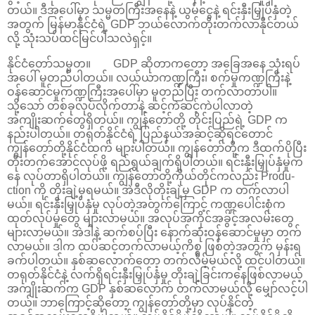
တယ်။ ဒီအပေါ်မှာ သမ္မတကြီးအနေနဲ့ ယွမ်ငွေနဲ့ ရင်းနှီးမြှုပ်နှံတဲ့
အတွက် မြန်မာနိုင်ငံရဲ့ GDP ဘယ်လောက်တိုးတက်လာနိုင်တယ်
လို့ သုံးသပ်ထင်မြင်ပါသလဲရှင့်။
နိုင်ငံတော်သမ္မတ။ GDP ဆိုတာကတော့ အခြေအနေ သုံးရပ်
အပေါ် မူတည်ပါတယ်။ လယ်ယာကဏ္ဍကြီး၊ စက်မှုကဏ္ဍကြီးနဲ့
ဝန်ဆောင်မှုကဏ္ဍကြီးအပေါ်မှာ မူတည်ပြီး တက်လာတာပါ။
သို့သော် တစ်ခုလုပ်လိုက်တာနဲ့ ဆင့်ကဲဆင့်ကဲပါလာတဲ့
အကျိုးဆက်တွေရှိတယ်။ ကျွန်တော်တို့ တိုင်းပြည်ရဲ့ GDP က
နည်းပါတယ်။ တရုတ်နိုင်ငံရဲ့ ပြည်နယ်အဆင့်ဆိုရင်တောင်
ကျွန်တော်တို့နိုင်ငံထက် များပါတယ်။ ကျွန်တော်တို့က ဒီထက်ပိုပြီး
တိုးတက်အောင်လုပ်ဖို့ ရည်ရွယ်ချက်ရှိပါတယ်။ ရင်းနှီးမြှုပ်နှံမှုက
နေ လုပ်တာရှိပါတယ်။ ကျွန်တော်တို့ကိုယ်တိုင်ကလည်း Produ-
ction ကို တိုးချဲ့မှရမယ်။ အဲဒီလိုတိုးချဲ့မှ GDP က တက်လာပါ
မယ်။ ရင်းနှီးမြှုပ်နှံမှု လုပ်တဲ့အတွက်ကြောင့် ကဏ္ဍပေါင်းစုံက
ထုတ်လုပ်မှုတွေ များလာမယ်။ အလုပ်အကိုင်အခွင့်အလမ်းတွေ
များလာမယ်။ အဲဒါနဲ့ ဆက်စပ်ပြီး နောက်ဆုံးဝန်ဆောင်မှုမှာ တက်
လာမယ်။ ဒါက ထပ်ဆင့်တက်လာမယ့်ကိစ္စ ဖြစ်တဲ့အတွက် မှန်းရ
ခက်ပါတယ်။ နှစ်ဆလောက်တော့ တက်လိမ့်မယ်လို့ ထင်ပါတယ်။
တရုတ်နိုင်ငံနဲ့ လက်ရှိရင်းနှီးမြှုပ်နှံမှု တိုးချဲ့ခြင်းကနေဖြစ်လာမယ့်
အကျိုးဆက်က GDP နှစ်ဆလောက် တက်လာမယ်လို့ မျှော်လင့်ပါ
တယ်။ ဘာကြောင့်ဆိုတော့ ကျွန်တော်တို့မှာ လုပ်နိုင်တဲ့