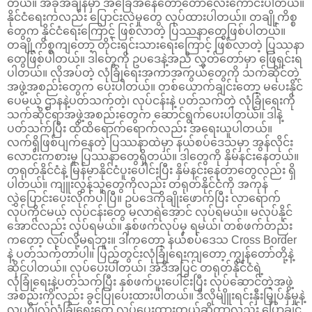
တယ်။ အခုအချိန်မှာ အခြေအနေတော်တော်လေးကောင်းပါတယ်။
နိုင်ငံရေးကလည်း ပြောင်းလဲမှုတွေ လုပ်ထားပါတယ်။ တချို့ကိစ္စ
တွေက နိုင်ငံရေးကြောင့် ဖြစ်လာတဲ့ ပြဿနာတွေဖြစ်ပါတယ်။
တချို့ကိစ္စကျတော့ တိုင်းရင်းသားရေးကြောင့် ဖြစ်လာတဲ့ ပြဿနာ
တွေဖြစ်ပါတယ်။ ဒါတွေကို ဥပဒေနဲ့အညီ လွှတ်တော်မှာ ဖြေရှင်းရ
ပါတယ်။ လိုအပ်တဲ့ လုံခြုံရေးအကာအကွယ်တွေကို သက်ဆိုင်တဲ့
အဖွဲ့အစည်းတွေက ပေးပါတယ်။ တစ်ယောက်ချင်းတော့ မပေးနိုင်
ပေမယ့် ဌာနနဲ့ပတ်သက်တဲ့၊ လုပ်ငန်းနဲ့ ပတ်သက်တဲ့ လုံခြုံရေးကို
သက်ဆိုင်ရာအဖွဲ့အစည်းတွေက ဆောင်ရွက်ပေးပါတယ်။ ဒါနဲ့
ပတ်သက်ပြီး ထိထိရောက်ရောက်လည်း အရေးယူပါတယ်။
လက်ရှိဖြစ်ပျက်နေတဲ့ ပြဿနာထဲမှာ နယ်စပ်ဒေသမှာ အွန်လိုင်း
လောင်းကစားမှု ပြဿနာတွေရှိတယ်။ ဒါတွေကို နှိမ်နင်းနေတယ်။
တရုတ်နိုင်ငံနဲ့ မြန်မာနိုင်ငံပူးပေါင်းပြီး နှိမ်နင်းနေတာတွေလည်း ရှိ
ပါတယ်။ ကျူးလွန်သူတွေကိုလည်း တရုတ်နိုင်ငံကို အကုန်
လွှဲပြောင်းပေးလိုက်ပါပြီ။ ဥပဒေကိုချိုးဖောက်ပြီး လာရောက်
လုပ်ကိုင်မယ့် လုပ်ငန်းတွေ မလာရဲအောင် လုပ်ရမယ်။ မလုပ်နိုင်
အောင်လည်း လုပ်ရမယ်။ နှစ်ဖက်လုပ်မှ ရမယ်၊ တစ်ဖက်တည်း
ကတော့ လုပ်လို့မရဘူး။ ဒါကတော့ နယ်စပ်ဒေသ Cross Border
နဲ့ ပတ်သက်တာပါ။ ပြည်တွင်းလုံခြုံရေးကျတော့ ကျွန်တော်တို့နဲ့
ဆိုင်ပါတယ်။ လုပ်ပေးပါတယ်၊ အဲဒီအပြင် တရုတ်နိုင်ငံရဲ့
လုံခြုံရေးနဲ့ပတ်သက်ပြီး နှစ်ဖက်ပူးပေါင်းပြီး လုပ်ဆောင်တဲ့အဖွဲ့
အစည်းကိုလည်း ခွင့်ပြုပေးထားပါတယ်။ ဒီလိုမျိူးရင်းနှီးမြှုပ်နှံမှုနဲ့
လူပုဂ္ဂိုလ်လုံခြုံရေးတွေ လုပ်ပေးထားတယ်ဆိုတာလည်း ပြောချင်