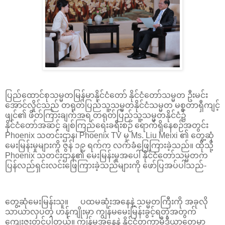
ပြည်ထောင်စုသမ္မတမြန်မာနိုင်ငံတော် နိုင်ငံတော်သမ္မတ ဦးမင်း
အောင်လှိုင်သည် တရုတ်ပြည်သူ့သမ္မတနိုင်ငံသမ္မတ မစ္စတာရှီကျင့်
ဖျင်၏ ဖိတ်ကြားချက်အရ တရုတ်ပြည်သူ့သမ္မတနိုင်ငံ၌
နိုင်ငံတော်အဆင့် ချစ်ကြည်ရေးခရီးစဉ် ရောက်ရှိနေစဉ်အတွင်း
Phoenix သတင်းဌာန၊ Phoenix TV မှ Ms. Liu Meixi ၏ တွေ့ဆုံ
မေးမြန်းမှုများကို ဇွန် ၁၉ ရက်က လက်ခံဖြေကြားခဲ့သည်။ ထိုသို့
Phoenix သတင်းဌာန၏ မေးမြန်းမှုအပေါ် နိုင်ငံတော်သမ္မတက
ပြန်လည်ရှင်းလင်းဖြေကြားခဲ့သည်များကို ဖော်ပြအပ်ပါသည်-
တွေ့ဆုံမေးမြန်းသူ။ ပထမဆုံးအနေနဲ့ သမ္မတကြီးကို အခုလို
သာယာလှပတဲ့ ဟန်ကျိုးမှာ ကျွန်မမေးမြန်းခွင့်ရတဲ့အတွက်
ကျေးဇူးတင်ပါတယ်။ ကျွန်မအနေနဲ့ နိုင်ငံတကာမီဒီယာတွေမှာ