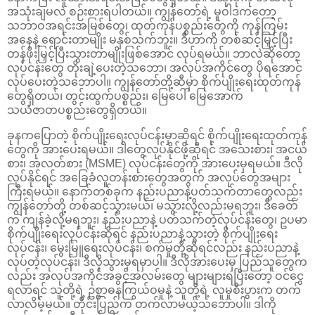
အသုံးချမလဲ စဉ်းစားရပါတယ်။ ကျွန်တော်ရဲ့ မူဝါဒကတော့
သဘာဝအရင်းအမြစ်တွေ၊ ထုတ်ကုန်ပစ္စည်းတွေကို ကုန်ကြမ်း
အနေနဲ့ ရောင်းတာမျိုး မနှစ်သက်ဘူး။ ဒီဟာကို တစ်ဆင့်မြှင့်ပြီး
တန်ဖိုးမြှင့်ပြီးသွားတာမျိုးဖြစ်အောင် လုပ်ရမယ်။ ဘာလဲဆိုတော့
လုပ်ငန်းတွေ တိုးချဲ့ပေးတဲ့သဘော၊ အလုပ်အကိုင်တွေ ပိုရအောင်
လုပ်ပေးတဲ့သဘောပါ။ ကျွန်တော်တို့ဆီမှာ စိုက်ပျိုးရေးထုတ်ကုန်
တွေရှိတယ်၊ တွင်းထွက်ပစ္စည်း၊ မြေပေါ် မြေအောက်
သယံဇာတပစ္စည်းတွေရှိတယ်။
ခုနကပြောတဲ့ စိုက်ပျိုးရေးလုပ်ငန်းမှာဆိုရင် စိုက်ပျိုးရေးထုတ်ကုန်
တွေကို အားပေးရမယ်။ ဒါတွေလုပ်နိုင်ဖို့ဆိုရင် အသေးစား၊ အငယ်
စား၊ အလတ်စား (MSME) လုပ်ငန်းတွေကို အားပေးမှရမယ်။ ဒီလို
လုပ်နိုင်ရင် အခြေခံလူတန်းစားတွေအတွက် အလုပ်တွေအများ
ကြီးရမယ်။ နောက်တစ်ခုက နည်းပညာနဲ့ပတ်သက်တာတွေလည်း
ကျွန်တော်တို့ တစ်ဆင့်သွားမယ်၊ မသွားလို့လည်းမရဘူး၊ ဒီခေတ်
က ကျန်ခဲ့လို့မရဘူး၊ နည်းပညာနဲ့ ပတ်သက်တဲ့လုပ်ငန်းတွေ၊ ဥပမာ
စိုက်ပျိုးရေးလုပ်ငန်းဆိုရင် နည်းပညာနဲ့သွားတဲ့ စိုက်ပျိုးရေး
လုပ်ငန်း၊ မွေးမြူရေးလုပ်ငန်း၊ စက်မှုတို့ဆိုရင်လည်း နည်းပညာနဲ့
လုပ်တဲ့လုပ်ငန်း၊ ဒီလိုသွားမှရမှာပါ။ ဒီလိုအားပေးမှ ပြည်သူတွေက
လည်း အလုပ်အကိုင်အခွင့်အလမ်းတွေ များများရပြီးတော့ ဝင်ငွေ
ရလာရင် သူတို့ရဲ့ ဥစ္စာဓနကြွယ်ဝမှုနဲ့ သူတို့ရဲ့ လူမှုစီးပွားက တက်
လာလိမ့်မယ်။ တိုင်းပြည်က တက်လာမယ့်သဘောပါ။ ဒါကို