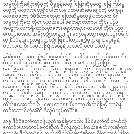
သမ္မတကြီးပြောဆိုခဲ့တဲ့ မိန့်ခွန်းတွေ၊ ပြောဆိုမှုတွေ၊ ဖြေကြားမှု
တွေကို လေ့လာတွေ့ရှိရပါတယ်။ ပထမဆုံးမေးချင်တဲ့ မေးခွန်း
လေးကတော့ ဒီမီဒီယာတွေမှာ ပြောဆိုမှုတွေနဲ့ ပတ်သက်ပြီး
သမ္မတကြီးက တိုင်းပြည်အပေါ် စေတနာထားသူ၊ တိုင်းပြည်
အတွက် လက်ရှိကာလမှာရော၊ နောင်အနာဂတ်မှာပါ တိုင်းပြည်
ကောင်းအောင် အဓိကဦးစားပေးပြီး စေတနာထား ဆောင်ရွက်ချင်
တဲ့ နိုင်ငံရေးပညာရှင်တစ်ဦး ဖြစ်ပါတယ်။ ဒီမှတ်ချက်ပေးမှုနဲ့
ပတ်သက်ပြီး သမ္မတကြီးအနေနဲ့ ဘယ်လိုမြင်ပါသလဲရှင့်။
နိုင်ငံတော်သမ္မတ ဦးမင်းအောင်လှိုင်။ ခေါင်းဆောင်တစ်ယောက်၊
ဘယ်ခေါင်းဆောင်ပဲဖြစ်ဖြစ်၊ ဘယ် Level မှာပဲ ဖြစ်ဖြစ်
ခေါင်းဆောင်ဆိုတာတော့ သူတာဝန်ယူရတဲ့ လုပ်ငန်းအပေါ်မှာ၊ ဌာန
အပေါ်မှာ ဘယ်လိုကောင်းအောင်လုပ်မလဲဆိုတဲ့ စိတ်ရှိရင် အဲဒီ
လုပ်ငန်းတို့၊ ဌာနတို့က အမြဲတမ်းတိုးတက်ပါတယ်။ ဒါက ကောင်း
အောင်လုပ်မယ်ဆိုတဲ့စိတ်၊ ကောင်းတဲ့စိတ်မွေးတာပါ။ ကျွန်တော်
လည်း ဒီလိုပါပဲ၊ အရင်က ကျွန်တော်တာဝန်ယူခဲ့တဲ့ ဌာနမှာဆိုရင်
ကျွန်တော်ဘယ်လိုကောင်းအောင်လုပ်မယ်ဆိုတဲ့ စိတ်နဲ့ပဲ လုပ်ခဲ့ပါ
တယ်။ အောက်ခြေ Level ကနေစပြီးတော့ အဆင့်မြင့် တာဝန်
ထမ်းဆောင်တဲ့အထိ ဒီလိုပဲလုပ်တယ်။
အခု နိုင်ငံတော်တာဝန်ယူတဲ့အခါမှာလည်း နိုင်ငံတော်ကို ဘယ်လို
ကောင်းအောင်လုပ်မလဲဆိုတဲ့ စိတ်နဲ့လုပ်ပါတယ်။ စိတ်ကူးဆိုတာ
ရှိတယ်၊ ဒီလိုလုပ်ရင် ဘယ်လိုဖြစ်နိုင်မလဲဆိုတာ ရှိကြတယ်၊ ဒါကို