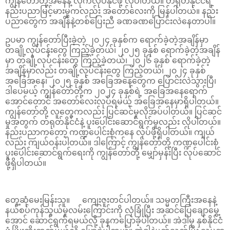
ကျွန်တော်တို့အနေနဲ့ လိုက်လုပ်နိုင်ဖို့ လိုပါတယ်။ တရုတ်နိုင်ငံရဲ့
နည်းပညာမြင့်မားမှုကလည်း အတော်လေးကို မြန်ပါတယ်။ နည်း
ပညာတွေက အချိန်နဲ့တစ်ပြေးညီ ခဏခဏပြောင်းလဲနေတာပါ။
ဥပမာ ကျွန်တော်ပြီးခဲ့တဲ့ ၂၀၂၄ ခုနှစ်က ရောက်ခဲ့တဲ့အချိန်မှာ
တချို့လုပ်ငန်းတွေ ကြည့်ခဲ့တယ်၊ ၂၀၂၅ ခုနှစ် ရောက်ခဲ့တဲ့အချိန်
မှာ တချို့လုပ်ငန်းတွေ ကြည့်ခဲ့တယ်၊ ၂၀၂၆ ခုနှစ် ရောက်ခဲ့တဲ့
အချိန်မှာလည်း တချို့လုပ်ငန်းတွေ ကြည့်တယ်၊ ၂၀၂၄ ခုနှစ်
အခြေအနေ၊ ၂၀၂၅ ခုနှစ် အခြေအနေတွေက ပြောင်းလဲသွားပြီ၊
ဒါပေမယ့် ကျွန်တော်တို့က ၂၀၂၄ ခုနှစ်ရဲ့ အခြေအနေရောက်
အောင်တောင် အတော်လေးလုပ်ရမယ့် အခြေအနေမှာရှိပါတယ်။
ကျွန်တော်တို့ လူတွေကလည်း ပြင်ဆင်မှုလိုအပ်ပါတယ်။ ပြင်ဆင်
မှုအတွက် တရုတ်နိုင်ငံနဲ့ ပူးပေါင်းဆောင်ရွက်မှုလည်း လိုပါတယ်။
နည်းပညာကတော့ ကဏ္ဍပေါင်းစုံကနေ လုပ်ဖို့ရှိပါတယ်။ ကျယ်
လည်း ကျယ်ဝန်းပါတယ်။ ဒါကြောင့် ကျွန်တော်တို့ ကဏ္ဍပေါင်းစုံ
ပူးပေါင်းဆောင်ရွက်ရေးကို ကျွန်တော်တို့ မျှော်မှန်းပြီး လုပ်ဆောင်
ဖို့ရှိပါတယ်။
တွေ့ဆုံမေးမြန်းသူ။ ကျေးဇူးတင်ပါတယ်။ သမ္မတကြီးအနေနဲ့
နယ်စပ်ကုန်သွယ်မှုလမ်းကြောင်းကို လုံခြုံပြီး အဆင်ပြေချောမွေ့
အောင် ဆောင်ရွက်ရမယ်လို့ ခုနကပြောခဲ့ပါတယ်။ အဲဒါမှ နှစ်နိုင်ငံ