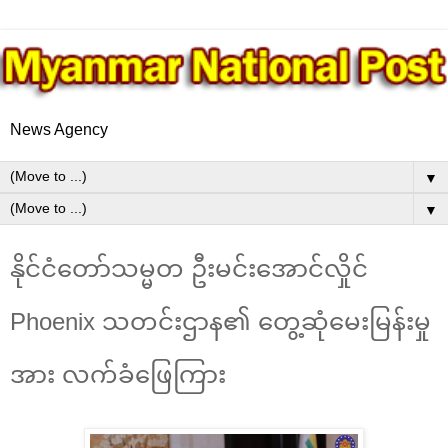
News Agency
▼
▼
နိုင်ငံတော်သမ္မတ ဦးမင်းအောင်လှိုင်
Phoenix သတင်းဌာန၏ တွေ့ဆုံမေးမြန်းမှု
အား လက်ခံဖြေကြား